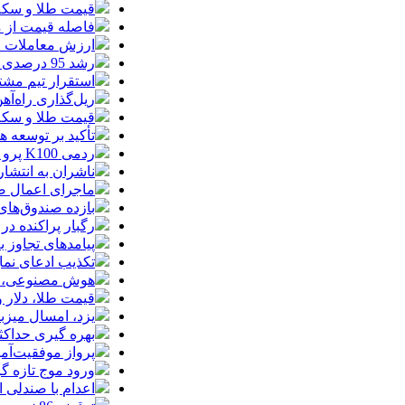
قیمت طلا و سکه امروز جمعه ۱۶ مرداد
فاصله قیمت از م
ارزش معاملات خرد از مرز
رشد 95 درصدی ارزش معاملات بورس‌های کالایی
استقرار تیم مشت
ریل‌گذاری راه‌آهن
قیمت طلا و سکه امروز پنجشنبه 15مرداد
تأکید بر توسعه ه
ردمی K100 پرو مکس با باتری غول‌پیکر و شارژ بی‌سیم روانه بازار می‌شود
ناشران به انتشا
ماجرای اعمال ضریب ۲.۷ برای اینترنت بی
بازده صندوق‌های
رگبار پراکنده در
پیامدهای تجاوز به ایران؛ زیان حدود 
تکذیب ادعای نما
هوش مصنوعی، بستر وقوع 55درصد 
قیمت طلا، دلار و سکه امروز پ
یزد، امسال میزب
بهره گیری حداکث
پرواز موفقیت‌آم
ورود موج تازه گ
اعدام با صندلی 