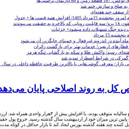
 از سقف چند هفته‌ای
اد 1405/ افزایش همه قیمت ها + جدول
حقیقت می‌پیوندند
ب دیده جنگ تسهیلات داده میشود+ جزئیات
نبه 15 مرداد
ه آینده در اندروید غیرفعال و جمینای جایگزین آن می‌شود
طارهای اربعین؛ خدمات بهتر برای بازگشت زائران
فته‌ای رسید/ واکنش طلا و سکه به بازگشایی تنگه هرمز
گمرکی در شرایط اضطرار تمدید شد
ل به روند اصلاحی پایان می‌دهد
شاخص کل در روزی که بسیاری از بزرگان بازار برای برگزا
پایین ترین میزان خود از اردیبهشت سال گذشته رسید. خروج پول حقیقی 
ده چند هفته گذشته بورس ایجاد کند تا بازار حداقل در کوتاه مدت بت