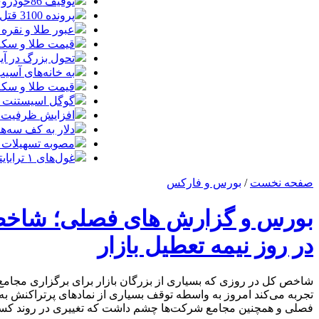
توقیف 86خودروی لوکس، 187 قطعه زمین و 86 آپارتمان تراستی‌ها
پرونده 3100 قتل به صلح و سازش ختم شد
عبور طلا و نقره
قیمت طلا و سکه امروز پنجشنبه 15مرد
تحول بزرگ در آیفون ۱۸ پرو/ سه قابلیت رویایی که بالاخره به 
به خانه‌های آسی
قیمت طلا و سکه پنجش
گوگل اسیستنت ما
افزایش ظرفیت ق
دلار به کف سه‌ه
مصوبه تسهیلات 
غول‌های ۱ ترابایتی بازار/ معرفی گوشی‌هایی با بالاترین ظرفیت حافظه داخلی در سال ۲۰۲۶
صفحه نخست
/
بورس و فارکس
بورس و گزارش های فصلی؛ شاخص ک
در روز نیمه تعطیل بازار
تجربه می‌کند امروز به واسطه توقف بسیاری از نمادهای پرتراکنش به 
فصلی و همچنین مجامع شرکت‌ها چشم داشت که تغییری در روند کسل کنن