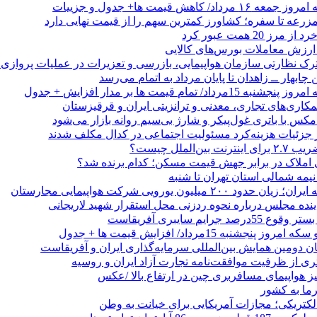
/ کاهش قیمت ها+ جدول و جزییات
زرعه تا سفره؛ کشاورز کمترین سهم را از قیمت نهایی دارد
 20 همت عبور کرد
رک نظارتی سازمان هواپیمایی، بازرسی و تعزیرات در عملیات پروازی 
 چابهار ــ زاهدان تا پایان مرداد به اتمام می‌رسد
/ تمام قیمت ها بر مدار افزایش + جدول
مکاری‌های تجاری، معدنی و ترانزیتی ایران و قرقیزستان
ر جزئیات هزینه‌کرد مسئولیت اجتماعی در کدال مکلف شدند
ن‌الملل چیست؟
 املاک در برابر جهش قیمت مسکن؛ کدام برنده شد؟
 نیمه شمالی استان تهران تا شنبه
۲۰۰ میلیون یورویی شرکت هواپیمایی مجارستان
ینده مجلس درباره نحوه ردزنی محل استقرار شهید لاریجانی
جرایم سایبری آفریقاست
نجشنبه 15مرداد/ افزایش قیمت ها + جدول
ان دومین همایش بین‌المللی سرمایه‌گذاری ایران و آفریقاست
ری از ظرفیت موافقت‌نامه تجارت آزاد ایران و روسیه
یز هواپیمای مسافربری چین در ارتفاع بالا /عکس
رما به کشور
الکتریکی؛ مجازات آمریکایی برای خیانت به وطن