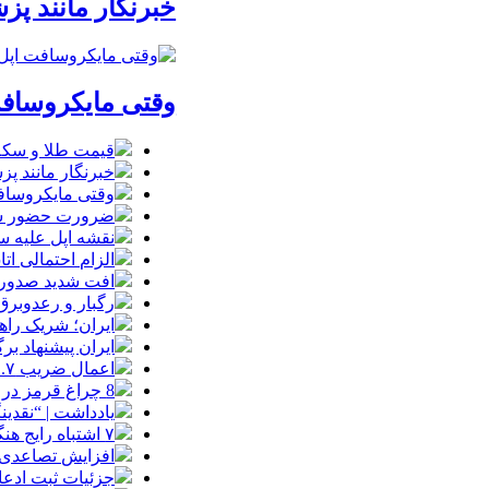
خبرنگار مانند پ
وقتی مایکروسافت
قیمت طلا و سکه شنبه 17 مرداد/ قی
خبرنگار مانند پ
وقتی مایکروسافت
ضرورت حضور شتاب
نقشه اپل علیه
الزام احتمالی ا
افت شدید صدور پ
رگبار و رعدوبرق
ایران؛ شریک راه
ایران پیشنهاد بر
اعمال ضریب ۲.۷ برای اینترنت بین‌الملل صحت دارد؟ / واکنش سازمان تنظیم مقررات
8 چراغ قرمز در صورت‌های مالی که احتمال تقلب را آشکار می‌کند
یادداشت | “نقدی
۷ اشتباه رایج هنگام خرید تابلو دکوراتیو که بهتر است مرتکب نشوید
افزایش تصاعدی 
جزئیات ثبت ادعا، تهیه نقشه UTM و