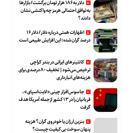
دلار به 186 هزار تومان برگشت/ بازارها
به توافق احتمالی هرمز چه واکنشی نشان
دادند؟
اظهارات همتی درباره دلار/ دلار ۱۶
درصد گران شده؛ این افزایش طبیعی است
کانتینرهای ایرانی در بندر کراچی
ترخیص می‌شود| تخفیف ۸۰ درصدی برای
هزینه‌های انبارداری
جاسوس‌افزار چینی «لایت‌اسپای»،
قربانیان را در ۱۳ کشور ازجمله آمریکا هدف
گرفت
بنزین ارزان یا خودروی گران؟ هزینه
پنهان سوخت بی‌کیفیت چیست؟