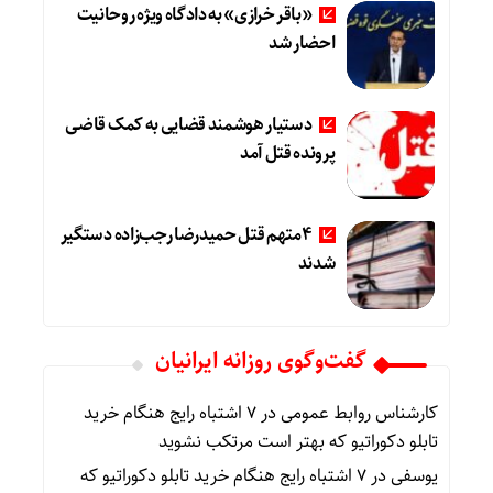
«باقر خرازی» به دادگاه ویژه روحانیت
احضار شد
دستیار هوشمند قضایی به کمک قاضی
پرونده قتل آمد
4متهم قتل حمیدرضا رجب‌زاده دستگیر
شدند
گفت‌وگوی روزانه ایرانیان
کارشناس روابط عمومی
در
۷ اشتباه رایج هنگام خرید
تابلو دکوراتیو که بهتر است مرتکب نشوید
یوسفی
در
۷ اشتباه رایج هنگام خرید تابلو دکوراتیو که