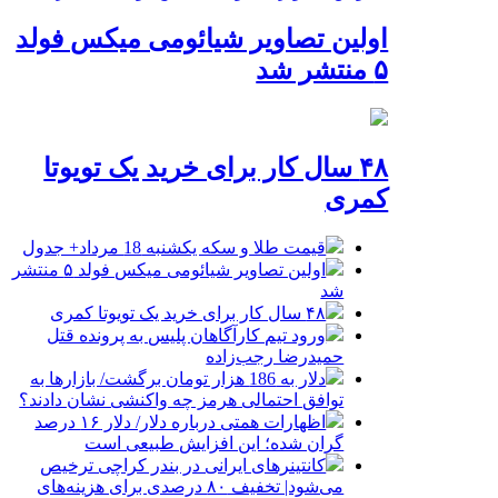
اولین تصاویر شیائومی میکس فولد
۵ منتشر شد
۴۸ سال کار برای خرید یک تویوتا
کمری
قیمت طلا و سکه یکشنبه 18 مرداد+ جدول
اولین تصاویر شیائومی میکس فولد ۵ منتشر
شد
۴۸ سال کار برای خرید یک تویوتا کمری
ورود تیم کارآگاهان پلیس به پرونده قتل
حمیدرضا رجب‌زاده
دلار به 186 هزار تومان برگشت/ بازارها به
توافق احتمالی هرمز چه واکنشی نشان دادند؟
اظهارات همتی درباره دلار/ دلار ۱۶ درصد
گران شده؛ این افزایش طبیعی است
کانتینرهای ایرانی در بندر کراچی ترخیص
می‌شود| تخفیف ۸۰ درصدی برای هزینه‌های