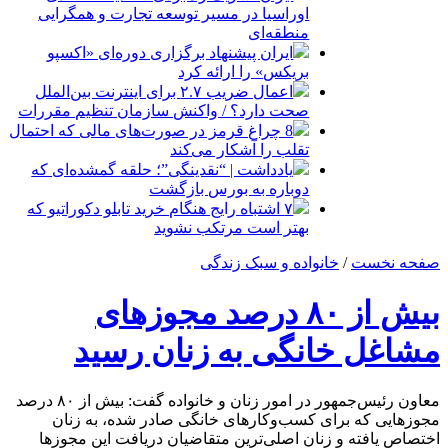
اوراسیا در مسیر توسعه تجارت و همگرایی
منطقه‌ای
ایران پیشنهاد برگزاری دوره‌ای «اکسپو
بریکس» را ارائه کرد
اعمال ضریب ۲.۷ برای اینترنت بین‌الملل
صحت دارد؟ / واکنش سازمان تنظیم مقررات
8 چراغ قرمز در صورت‌های مالی که احتمال
تقلب را آشکار می‌کند
یادداشت | “نقدینگی”؛ حلقه گمشده‌ای که
دوباره به بورس بازگشت
۷ اشتباه رایج هنگام خرید تابلو دکوراتیو که
بهتر است مرتکب نشوید
صفحه نخست
/
خانواده و سبک زندگی
بیش از ۸۰ درصد مجوزهای
مشاغل خانگی به زنان رسید
معاون رئیس‌جمهور در امور زنان و خانواده گفت: بیش از ۸۰ درصد
مجوزهایی که برای کسب‌وکارهای خانگی صادر شده، به زنان
اختصاص یافته و زنان اصلی‌ترین متقاضیان دریافت این مجوزها