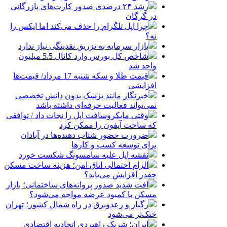
رشد ۲۴ درصدی صدور کارت‌های بازرگانی
در گرگان
چرا اپل تلگرام را حذف می‌کند اما ایکس را
نه؟
بازار سرمایه به تزریق نقدینگی نیاز ندارد
شاخص کل بورس وارد کانال 5.5 میلیون
واحد شد
قیمت طلا و سکه شنبه 17 مرداد/ قیمت‌ها
افزایشی
خبرنگار مانند پزشک بدون دانش تخصصی
نمی‌تواند فعالیت حرفه‌ای داشته باشد
وقتی مایکروسافت اپل را نجات داد / توافقی
که ساخت آیفون را ممکن کرد
ضرورت حضور شتاب ‌دهنده‌ها در آبادان
برای توسعه کسب‌ و کارها
نقشه اپل علیه سامسونگ شکست خورد
الزام احتمالی اتاق امن؛ هزینه ساخت مسکن
چقدر افزایش می‌یابد؟
افت شدید صدور پروانه‌های ساختمانی؛ بازار
مسکن با کمبود عرضه مواجه می‌شود؟
رگبار و رعدوبرق در راه شمال کشور؛ تهران
خنک‌تر می‌شود
ایران؛ شریک راهبردی اتحادیه اقتصادی