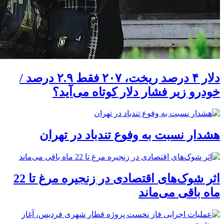
دلار ۴ درصد ریخت، ۲۰۷ فقط ۲.۹ درصد /
خودرو زیر فشار دلار کوتاه می‌آید؟
هشدار نسبت به وفوع تندباد در تهران
اثر شوک‌های اقتصادی در زنجیره مرغ تا 22
ماه باقی می‌ماند