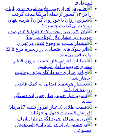
انبارداری
جاسوس‌افزار چینی «لایت‌اسپای»، قربانیان
را در ۱۳ کشور ازجمله آمریکا هدف گرفت
بنزین ارزان یا خودروی گران؟ هزینه پنهان
سوخت بی‌کیفیت چیست؟
دلار ۴ درصد ریخت، ۲۰۷ فقط ۲.۹ درصد /
خودرو زیر فشار دلار کوتاه می‌آید؟
هشدار نسبت به وفوع تندباد در تهران
اثر شوک‌های اقتصادی در زنجیره مرغ تا 22
ماه باقی می‌ماند
عملیات اجرایی فاز نخست پروژه قطار
شهری فردیس، آغاز می‌شود
«باقر خرازی» به دادگاه ویژه روحانیت
احضار شد
دستیار هوشمند قضایی به کمک قاضی
پرونده قتل آمد
4متهم قتل حمیدرضا رجب‌زاده دستگیر
شدند
قیمت طلای 18عیار امروز شنبه 17مرداد/
افزایش قیمت + جدول و جزئیات
برترین مراکز خرید لگو در بازار ایران
درخشش ایران در المپیاد جهانی هوش
مصنوعی