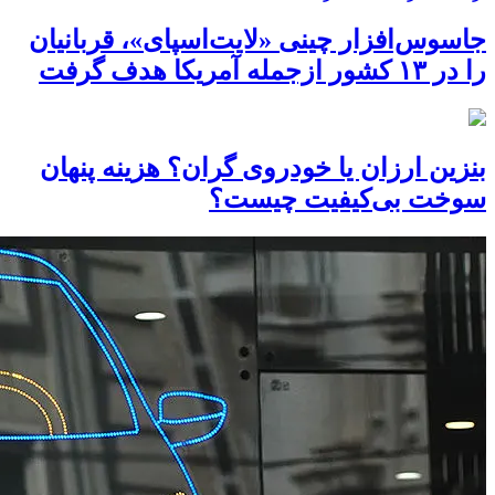
جاسوس‌افزار چینی «لایت‌اسپای»، قربانیان
را در ۱۳ کشور ازجمله آمریکا هدف گرفت
بنزین ارزان یا خودروی گران؟ هزینه پنهان
سوخت بی‌کیفیت چیست؟