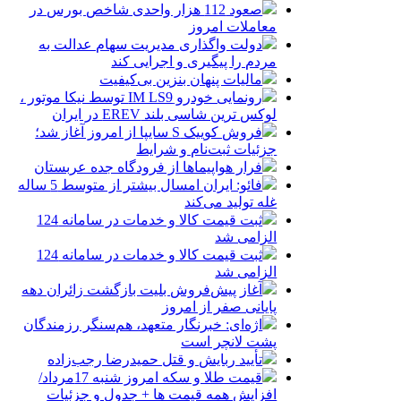
صعود 112 هزار واحدی شاخص بورس در
معاملات امروز
دولت واگذاری مدیریت سهام عدالت به
مردم را پیگیری و اجرایی کند
مالیات پنهان بنزین بی‌کیفیت
رونمایی خودرو IM LS9 توسط نیکا موتور ،
لوکس ترین شاسی بلند EREV در ایران
فروش کوییک S سایپا از امروز آغاز شد؛
جزئیات ثبت‌نام و شرایط
فرار هواپیماها از فرودگاه جده عربستان
فائو: ایران امسال بیشتر از متوسط 5 ساله
غله تولید می‌کند
ثبت قیمت کالا و خدمات در سامانه 124
الزامی شد
ثبت قیمت کالا و خدمات در سامانه 124
الزامی شد
آغاز پیش‌فروش بلیت بازگشت زائران دهه
پایانی صفر از امروز
اژه‌ای: خبرنگار متعهد، هم‌سنگر رزمندگان
پشت لانچر است
تأیید ربایش و قتل حمیدرضا رجب‌زاده
قیمت طلا و سکه امروز شنبه 17مرداد/
افزایش همه قیمت ها + جدول و جزئیات