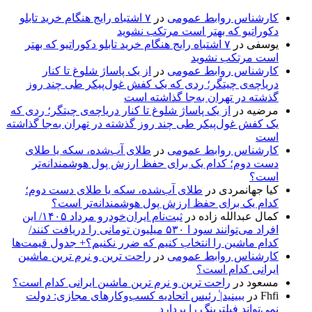
کارشناس روابط عمومی
در
۷ اشتباه رایج هنگام خرید تابلو
دکوراتیو که بهتر است مرتکب نشوید
یوسفی
در
۷ اشتباه رایج هنگام خرید تابلو دکوراتیو که بهتر
است مرتکب نشوید
کارشناس روابط عمومی
در
از یک پاساژ شلوغ تا کنار
دریاچه‌ی چیتگر؛ ردی که یک کفش غول‌پیکر طی چند روز
گذشته در تهران به‌جا گذاشته است
مرضیه
در
از یک پاساژ شلوغ تا کنار دریاچه‌ی چیتگر؛ ردی که
یک کفش غول‌پیکر طی چند روز گذشته در تهران به‌جا گذاشته
است
کارشناس روابط عمومی
در
طلای آب‌شده، سکه یا طلای
دست دوم؛ کدام یک برای حفظ ارزش پول هوشمندانه‌تر
است؟
کیا جهانمردی
در
طلای آب‌شده، سکه یا طلای دست دوم؛
کدام یک برای حفظ ارزش پول هوشمندانه‌تر است؟
کمال عبدالله زاده
در
ثبت‌نام ایران‌خودرو مرداد ۱۴۰۵/ این
افراد می‌توانند سود ا ۵۳۰ میلیون تومانی را دریافت کنند/
کدام ماشین را انتخاب کنیم که ضرر نکنیم؟+ جدول قیمت‌ها
کارشناس روابط عمومی
در
راحت ترین و نرم ترین ماشین
ایرانی کدام است؟
مسعود
در
راحت ترین و نرم ترین ماشین ایرانی کدام است؟
Fhfi
در
ببینید| ٰرئیس اتحادیه کسب‌وکارهای مجازی: دولت
نمی‌تواند فیلترینگ را بردارد