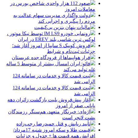
صعود 112 هزار واحدی شاخص بورس در
معاملات امروز
دولت واگذاری مدیریت سهام عدالت به
مردم را پیگیری و اجرایی کند
مالیات پنهان بنزین بی‌کیفیت
رونمایی خودرو IM LS9 توسط نیکا موتور ،
لوکس ترین شاسی بلند EREV در ایران
فروش کوییک S سایپا از امروز آغاز شد؛
جزئیات ثبت‌نام و شرایط
فرار هواپیماها از فرودگاه جده عربستان
فائو: ایران امسال بیشتر از متوسط 5 ساله
غله تولید می‌کند
ثبت قیمت کالا و خدمات در سامانه 124
الزامی شد
ثبت قیمت کالا و خدمات در سامانه 124
الزامی شد
آغاز پیش‌فروش بلیت بازگشت زائران دهه
پایانی صفر از امروز
اژه‌ای: خبرنگار متعهد، هم‌سنگر رزمندگان
پشت لانچر است
تأیید ربایش و قتل حمیدرضا رجب‌زاده
قیمت طلا و سکه امروز شنبه 17مرداد/
افزایش همه قیمت ها + جدول و جزئیات