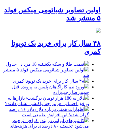
اولین تصاویر شیائومی میکس فولد
۵ منتشر شد
۴۸ سال کار برای خرید یک تویوتا
کمری
قیمت طلا و سکه یکشنبه 18 مرداد+ جدول
اولین تصاویر شیائومی میکس فولد ۵ منتشر
شد
۴۸ سال کار برای خرید یک تویوتا کمری
ورود تیم کارآگاهان پلیس به پرونده قتل
حمیدرضا رجب‌زاده
دلار به 186 هزار تومان برگشت/ بازارها به
توافق احتمالی هرمز چه واکنشی نشان دادند؟
اظهارات همتی درباره دلار/ دلار ۱۶ درصد
گران شده؛ این افزایش طبیعی است
کانتینرهای ایرانی در بندر کراچی ترخیص
می‌شود| تخفیف ۸۰ درصدی برای هزینه‌های