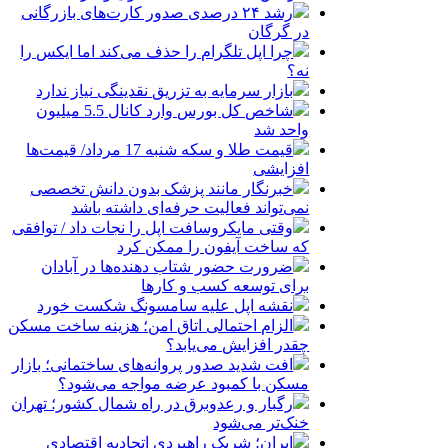
رشد ۲۴ درصدی صدور کارت‌های بازرگانی
در گرگان
چرا اپل تلگرام را حذف می‌کند اما ایکس را
نه؟
بازار سرمایه به تزریق نقدینگی نیاز ندارد
شاخص کل بورس وارد کانال 5.5 میلیون
واحد شد
قیمت طلا و سکه شنبه 17 مرداد/ قیمت‌ها
افزایشی
خبرنگار مانند پزشک بدون دانش تخصصی
نمی‌تواند فعالیت حرفه‌ای داشته باشد
وقتی مایکروسافت اپل را نجات داد / توافقی
که ساخت آیفون را ممکن کرد
ضرورت حضور شتاب ‌دهنده‌ها در آبادان
برای توسعه کسب‌ و کارها
نقشه اپل علیه سامسونگ شکست خورد
الزام احتمالی اتاق امن؛ هزینه ساخت مسکن
چقدر افزایش می‌یابد؟
افت شدید صدور پروانه‌های ساختمانی؛ بازار
مسکن با کمبود عرضه مواجه می‌شود؟
رگبار و رعدوبرق در راه شمال کشور؛ تهران
خنک‌تر می‌شود
ایران؛ شریک راهبردی اتحادیه اقتصادی