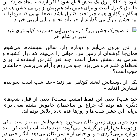
شود چه؟ اگر برق یک بخش قطع شود؟ اگر ازدحام ایجاد شود؟ این
جا اتاق کنترل است و برای همین باید هم پیش از برپایی جشن هم در
هنگام برگذاری همه چیز تحت کنترل باشد.قطعا آنهایی که فردا پا به
این جشن بزرگ می گذارند از جزئیات نحوه برپایی آن بی خبرند.
از اتاق بیرون می‌آیم و دوباره وارد سالن سیستم‌ها می‌شوم.
همان‌جا گوشه‌ای از زمین مرد جوانی را می‌بینم که دراز کشیده و
سرمی به دستش وصل است. چند نفر کنارش ایستاده‌اند. برای
لحظه‌ای قلبم فرو می‌ریزد. جلو می‌روم و آرام می‌پرسم: «حالشان
خوب است؟»
یکی از دوستانش لبخند کوتاهی می‌زند: «چند شب است نخوابیده.
فشارش افتاده.»
چند شب؟ یعنی این فقط امشب نیست؟ یعنی از قبل، شب‌های
دیگری هم بوده که چراغ این ساختمان خاموش نشده یعنی برای
برپایی این جشن شب ها و روزها عده ای در تلاش بوده اند.
مرد جوان روی زمین تکان می‌خورد. چشم‌هایش نیمه‌باز است. یکی
از دوستانش آرام در گوشش می‌گوید: «چند دقیقه استراحت کن، بعد
دوباره برمی‌گردی.» و او خیلی آرام سر تکان می‌دهد. انگار حتی در
نیمه‌هوشیاری هم می‌داند کار نیمه‌تمام مانده است و فرصت محدود.