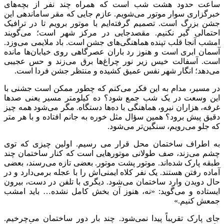
ساعت حدود هشت شب است که همراه چند نفر از بچه‌های
خبرگزاری سوار موتور می‌شویم. عازم جایی که مقر ساماندهی این
جشن بزرگ است. تصمیم گرفته‌ایم با موتور برویم تا در ترافیک
احتمالی گیر نکنیم. مقصدجایی در مرکز شهر است؛ می‌گویند
امشب آنجا قلب تپنده هماهنگی‌های جشن است. باد ملایمی می‌وزد.
آسمان ابری است و هنوز رد باران عصرگاهی روی خیابان‌ها مانده
است. آسفالت خیس زیر نور چراغ‌ها برق می‌زند و حس عجیبی
می‌دهد؛ انگار شهر نفس عمیق کشیده و منتظر جشن فردا است.
در مسیر، مدام به این فکر می‌کنم که چطور ممکن است جشنی با
این وسعت در یک شب جمع شود؟ ده کیلومتر مسیر یعنی صدها
غرفه، هزاران نیرو، هماهنگی با ده‌ها دستگاه. مگر می‌شود همه چیز
دقیق پیش برود؟ همین سؤال مثل خوره به جانم افتاده و با هر متر
که جلو می‌رویم، سنگین‌تر می‌شود.
به اطراف ساختمان محل قرار می رسیم. اولین چیزی که توی
چشم می‌زند، صف طولانی موتورهایی است که کنار ساختمان چند
طبقه پارک شده‌اند. موتور پشت موتور. بعضی تازه می‌رسند، بعضی
آماده رفتن‌ هستند. یک نفر کلاه ایمنی‌اش را با عجله برمی‌دارد و در
حال دویدن وارد ساختمان می‌شود. دیگری با تلفن در دست، بیرون
ایستاده و می‌گوید: «نه، هنوز آن بخش کامل نشده… باید امشب
جمعش کنیم.»
جای پارک تقریباً پیدا نمی‌شود. چند بار دور ساختمان می‌چرخیم.