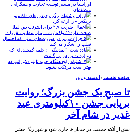
اوراسیا در مسیر توسعه تجارت و همگرایی
منطقه‌ای
ایران پیشنهاد برگزاری دوره‌ای «اکسپو
بریکس» را ارائه کرد
اعمال ضریب ۲.۷ برای اینترنت بین‌الملل
صحت دارد؟ / واکنش سازمان تنظیم مقررات
8 چراغ قرمز در صورت‌های مالی که احتمال
تقلب را آشکار می‌کند
یادداشت | “نقدینگی”؛ حلقه گمشده‌ای که
دوباره به بورس بازگشت
۷ اشتباه رایج هنگام خرید تابلو دکوراتیو که
بهتر است مرتکب نشوید
صفحه نخست
/
اندیشه و دین
تا صبحِ یک جشن بزرگ؛ روایت
برپایی جشن ۱۰کیلومتری عید
غدیر در شام آخر
پیش از آنکه جمعیت در خیابان‌ها جاری شود و شهر رنگ جشن