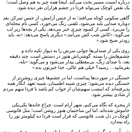
درباره امنیت مسیر بحث می‌کند. اینجا همه چیز به هم وصل است؛
یک نقص کوچک می‌تواند فردا در چشم هزاران نفر دیده شود.
گاهی سکوتی کوتاه می‌افتد؛ نه از جنس آرامش، از جنس تمرکز. بعد
دوباره صدایی بلند می‌شود، تلفنی زنگ می‌خورد، کسی نام محله‌ای
را می‌برد، کسی از کمبود چیزی خبر می‌دهد. یکی از بچه‌ها زیر لب
می‌گوید: «کاش شب کش می‌آمد.» دیگری پاسخ می‌دهد: «نه، باید
زودتر صبح شود.»
روی یکی از صندلی‌ها جوانی سرش را به دیوار تکیه داده و
چشم‌هایش را بسته. گوشی‌اش هنوز در دستش است. چند دقیقه
بعد، با صدای زنگ، بی‌معطلی بیدار می‌شود و می‌گوید: «بله،
بفرمایید… رسید؟ خیلی هم عالی، خدا خیرتون بده.»
خستگی در صورت‌ها پیداست، اما در چشم‌ها چیزی روشن‌تر از
خستگی دیده می‌شود؛ چیزی شبیه اطمینان، شبیه تعهد. انگار همه
پذیرفته‌اند که امشب سهم‌شان از خواب کم باشد تا فردا سهم مردم
از شادی بیشتر شود.
از پنجره که نگاه می‌کنم، شهر آرام است. چراغ خانه‌ها یکی‌یکی
خاموش شده‌اند. اما این ساختمان هنوز روشن است؛ مثل فانوسی
کوچک در دل شب. فانوسی که قرار است فردا ده کیلومتر نور را
راه بیندازد.
تقریباً در هر گوشه ساختمان کسی با تلفن یا بی‌سیم حرف می‌زند.