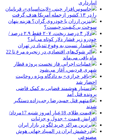
انبارداری
جاسوس‌افزار چینی «لایت‌اسپای»، قربانیان
را در ۱۳ کشور ازجمله آمریکا هدف گرفت
بنزین ارزان یا خودروی گران؟ هزینه پنهان
سوخت بی‌کیفیت چیست؟
دلار ۴ درصد ریخت، ۲۰۷ فقط ۲.۹ درصد /
خودرو زیر فشار دلار کوتاه می‌آید؟
هشدار نسبت به وفوع تندباد در تهران
اثر شوک‌های اقتصادی در زنجیره مرغ تا 22
ماه باقی می‌ماند
عملیات اجرایی فاز نخست پروژه قطار
شهری فردیس، آغاز می‌شود
«باقر خرازی» به دادگاه ویژه روحانیت
احضار شد
دستیار هوشمند قضایی به کمک قاضی
پرونده قتل آمد
4متهم قتل حمیدرضا رجب‌زاده دستگیر
شدند
قیمت طلای 18عیار امروز شنبه 17مرداد/
افزایش قیمت + جدول و جزئیات
برترین مراکز خرید لگو در بازار ایران
درخشش ایران در المپیاد جهانی هوش
مصنوعی