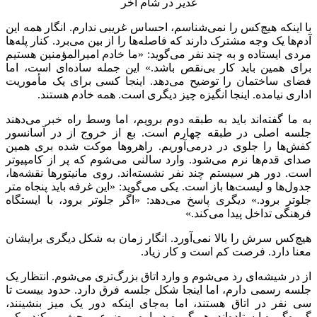
با اینکه هیچ‌کس را نمی‌شناسم، احساس غریبی ندارم. انگار همه این
آدم‌ها یک وجه مشترک دارند که فاصله‌ها را از بین می‌برد. کنار پله‌ها
مردی ایستاده و به چند نفر می‌گوید: «ما خادم امیرالمؤمنین هستیم
برای همین باید کار بی‌نقص باشد.» این جمله ساده‌ای است، اما
فضای ساختمان را توضیح می‌دهد. اینجا کسی برای یک مأموریت
اداری نیامده. اینجا انگیزه چیز دیگری است. همه خادم هستند.
به ما گفته‌اند باید به طبقه دوم برویم، اما وسط راه خبر می‌دهند
جلسه اصلی در طبقه چهارم است. بع از خروج از در آسانسور
کفش‌ها را جلوی در درمی‌آوریم. راهروها موکت شده بری همین
صدای قدم‌ها نرم می‌شود. وارد سالنی می‌شوم که پر از کامپیوتر
است. دور هر سیستم چند نفر نشسته‌اند. روی مانیتورها نقشه‌ها،
جدول‌ها و لیست‌ها باز است. یکی می‌گوید: «این غرفه باید پنجاه متر
جلوتر برود.» دیگری پاسخ می‌دهد: «اگر جلوتر برود، با ایستگاه
فرهنگی تداخل پیدا می‌کند.»
هیچ‌کس سرش را بالا نمی‌آورد. انگار زمان به شکل دیگری برایشان
معنا دارد. فرصت کم است و کار زیاد.
از در شیشه‌ای رد می‌شوم و وارد اتاق بزرگ‌تری می‌شوم. انتظار یک
جلسه رسمی دارم، اما اینجا شکل جلسه فرق دارد. حدود بیست تا
سی نفر در اتاق هستند، اما به‌جای اینکه دور یک میز بنشینند،
گروه‌گروه ایستاده‌اند. هر گروه درباره موضوعی بحث می‌کند. یکی