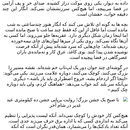
داده به دیوار، یکی روی موکت دراز کشیده. صدای خر و پف آرامی
در فضا می‌پیچد، اما هیچ‌کس سرزنششان نمی‌کند. انگار این چند
دقیقه خواب، حقشان است.
بچه ها به گونه ای تلاش می کنند که انگار هنوز چندساعتی به شب
مانده است اما غافل از این که فقط چند ساعت تا صبح مانده است
اما اینجا زمان شکل دیگری دارد. عقربه‌ها جلو می‌روند، اما کسی به
آن‌ها نگاه نمی‌کند. روی یکی از میزها لیوان‌های چای نیمه‌خورده
ردیف شده‌اند؛ چای‌هایی که سرد شده‌اند پیش از آنکه فرصت
نوشیده شدن پیدا کنند. بوی کاغذ، عرقِ کار و ته‌مانده‌ی باران
عصرگاهی در فضا پیچیده است.
در گوشه‌ای چند جوان دور یک لپ‌تاپ خم شده‌اند. نقشه مسیر را
بزرگ می‌کنند، کوچک می‌کنند، دوباره علامت می‌زنند. یکی می‌گوید:
«اینجا اگر ازدحام بشه، خروج اضطراری باید باز باشه.» دیگری
بی‌آنکه سر بلند کند جواب می‌دهد: «هماهنگ کردم، ولی باید دوباره
چک کنیم.»
هیچ‌کس کار خودش را کوچک نمی‌داند. آنکه لیست پذیرایی را تنظیم
می‌کند به اندازه‌ی کسی که با اداره برق حرف می‌زند جدی است.
آنکه تعداد بادکنک‌ها را می‌شمارد، همان‌قدر نگران است که آنکه