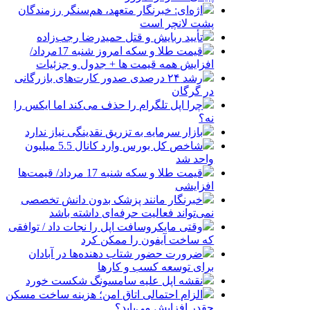
اژه‌ای: خبرنگار متعهد، هم‌سنگر رزمندگان
پشت لانچر است
تأیید ربایش و قتل حمیدرضا رجب‌زاده
قیمت طلا و سکه امروز شنبه 17مرداد/
افزایش همه قیمت ها + جدول و جزئیات
رشد ۲۴ درصدی صدور کارت‌های بازرگانی
در گرگان
چرا اپل تلگرام را حذف می‌کند اما ایکس را
نه؟
بازار سرمایه به تزریق نقدینگی نیاز ندارد
شاخص کل بورس وارد کانال 5.5 میلیون
واحد شد
قیمت طلا و سکه شنبه 17 مرداد/ قیمت‌ها
افزایشی
خبرنگار مانند پزشک بدون دانش تخصصی
نمی‌تواند فعالیت حرفه‌ای داشته باشد
وقتی مایکروسافت اپل را نجات داد / توافقی
که ساخت آیفون را ممکن کرد
ضرورت حضور شتاب ‌دهنده‌ها در آبادان
برای توسعه کسب‌ و کارها
نقشه اپل علیه سامسونگ شکست خورد
الزام احتمالی اتاق امن؛ هزینه ساخت مسکن
چقدر افزایش می‌یابد؟