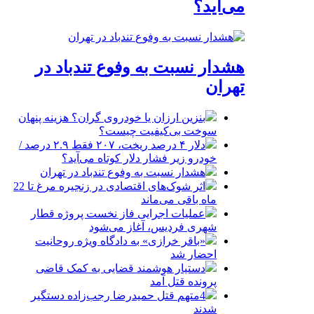
می‌آید؟
هشدار نسبت به وفوع تندباد در
تهران
بنزین ارزان یا خودروی گران؟ هزینه پنهان
سوخت بی‌کیفیت چیست؟
دلار ۴ درصد ریخت، ۲۰۷ فقط ۲.۹ درصد /
خودرو زیر فشار دلار کوتاه می‌آید؟
هشدار نسبت به وفوع تندباد در تهران
اثر شوک‌های اقتصادی در زنجیره مرغ تا 22
ماه باقی می‌ماند
عملیات اجرایی فاز نخست پروژه قطار
شهری فردیس، آغاز می‌شود
«باقر خرازی» به دادگاه ویژه روحانیت
احضار شد
دستیار هوشمند قضایی به کمک قاضی
پرونده قتل آمد
4متهم قتل حمیدرضا رجب‌زاده دستگیر
شدند