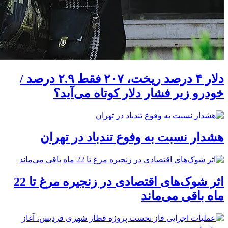
دلار ۴ درصد ریخت، ۲۰۷ فقط ۲.۹ درصد /
خودرو زیر فشار دلار کوتاه می‌آید؟
هشدار نسبت به وفوع تندباد در تهران
اثر شوک‌های اقتصادی در زنجیره مرغ تا 22
ماه باقی می‌ماند