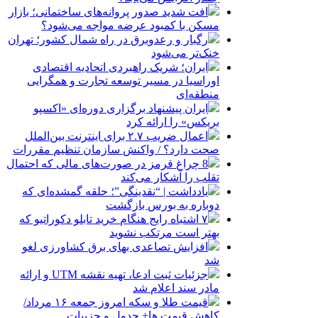
افت شدید صدور پروانه‌های ساختمانی؛ بازار
مسکن با کمبود عرضه مواجه می‌شود؟
رگبار و رعدوبرق در راه شمال کشور؛ تهران
خنک‌تر می‌شود
ایران؛ شریک راهبردی اتحادیه اقتصادی
اوراسیا در مسیر توسعه تجارت و همگرایی
منطقه‌ای
ایران پیشنهاد برگزاری دوره‌ای «اکسپو
بریکس» را ارائه کرد
اعمال ضریب ۲.۷ برای اینترنت بین‌الملل
صحت دارد؟ / واکنش سازمان تنظیم مقررات
8 چراغ قرمز در صورت‌های مالی که احتمال
تقلب را آشکار می‌کند
یادداشت | “نقدینگی”؛ حلقه گمشده‌ای که
دوباره به بورس بازگشت
۷ اشتباه رایج هنگام خرید تابلو دکوراتیو که
بهتر است مرتکب نشوید
افزایش تصاعدی بهای برق کشاورزی لغو
شد
جزئیات ثبت ادعا، تهیه نقشه UTM و ارائه
مادر سند اعلام شد
قیمت طلا و سکه امروز جمعه ۱۶ مرداد/
کاهش قیمت ها+ جدول و جزییات