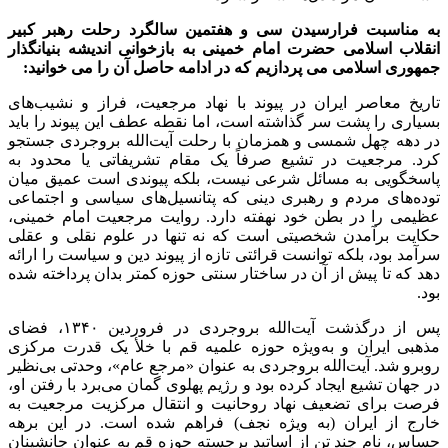
به مناسبت فرارسیدن سی و هفتمین سالگرد رحلت رهبر کبیر
انقلاب اسلامی حضرت امام خمینی به بازخوانی اندیشه بنیانگذار
جمهوری اسلامی می پردازیم که در ادامه حاصل آن را می خوانید:
تاریخ معاصر ایران در پیوند با نهاد مرجعیت، فراز و نشیب‌های
بسیاری را پشت سر گذاشته است، اما نقطه عطف این پیوند را باید
در دهه چهل شمسی و همزمان با رحلت آیت‌الله بروجردی جستجو
کرد. مرجعیت در تشیع صرفاً یک مقام تشریفاتی یا محدود به
پاسخگویی به مسائل شرعی نیست، بلکه پیوندی است عمیق میان
توده‌های مردم و رهبری دینی که پتانسیل‌های سیاسی و اجتماعی
عظیمی را در بطن خود نهفته دارد. روایت مرجعیت امام خمینی،
حکایت برآمدن شخصیتی است که نه تنها در علوم نقلی و عقلی
سرآمد بود، بلکه توانست قرائتی تازه از پیوند دین و سیاست را ارائه
دهد که تا پیش از آن در ساختار سنتی حوزه کمتر بدان پرداخته شده
بود.
پس از درگذشت آیت‌الله بروجردی در فروردین ۱۳۴۰، فضای
مذهبی ایران و به‌ویژه حوزه علمیه قم با خلأ یک قدرت مرکزی
روبرو شد. آیت‌الله بروجردی به عنوان «مرجع عام»، وحدتی بی‌نظیر
در جهان تشیع ایجاد کرده بود و رژیم پهلوی گمان می‌برد با رفتن او،
فرصت برای تضعیف نهاد روحانیت و انتقال مرکزیت مرجعیت به
خارج از ایران (به ویژه نجف) فراهم شده است. در این برهه
حساس، نام چند تن از اساتید برجسته حوزه قم به عنوان جانشینان