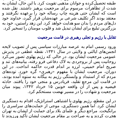
طبقه تحصیل‌کرده و جوانان مذهبی تقویت کرد. با این حال، ایشان به
شدت از تظاهرات مرسوم برای مرجعیت پرهیز داشتند. نقل شده
است که ایشان حتی هزینه چاپ رساله خود را برعهده نگرفتند و
معتقد بودند اگر تکلیف شرعی بر عهده‌شان قرار گیرد، خداوند خود
دل‌های مردم را بدان سو هدایت خواهد کرد. این زهد راستین، خود به
بزرگترین تبلیغ برای ایشان تبدیل شد و قلوب مومنان را تسخیر کرد.
تقابل با رژیم و تجلی رهبری در قامت مرجعیت
ورود رسمی امام به عرصه مبارزات سیاسی پس از تصویب لایحه
انجمن‌های ایالتی و ولایتی در سال ۱۳۴۱، نقطه عطفی در پذیرش
عمومی مرجعیت ایشان بود. در حالی که رژیم پهلوی تصور می‌کرد
روحانیت پس از بروجردی به لاک دفاعی فرو رفته، بیانیه‌های تند و
صریح امام خمینی، لرزه بر اندام قدرت حاکمه انداخت. در این
دوران، مرجعیت ایشان با مفهوم «رهبری» گره خورد. توده‌های
مردم که از استبداد و وابستگی رژیم به بیگانه به ستوه آمده بودند،
در قامت این مرجع تقلید، فریادرس و منجی خود را یافتند. حادثه
فیضیه و پس از آن واقعه خونین ۱۵ خرداد ۱۳۴۲، پیوند میان
مرجعیت و شهادت را در مسیر نهضت مستحکم کرد.
در این مقطع، رژیم پهلوی با اشتباهی استراتژیک، اقدام به دستگیری
ایشان کرد. اما همین دستگیری، موجی از حمایت‌های سراسری را
برانگیخت. مراجع دیگر و علمای بلاد برای حمایت از ایشان به تهران
هجرت کردند و به صراحت بر مقام مرجعیت ایشان تأکید ورزیدند تا