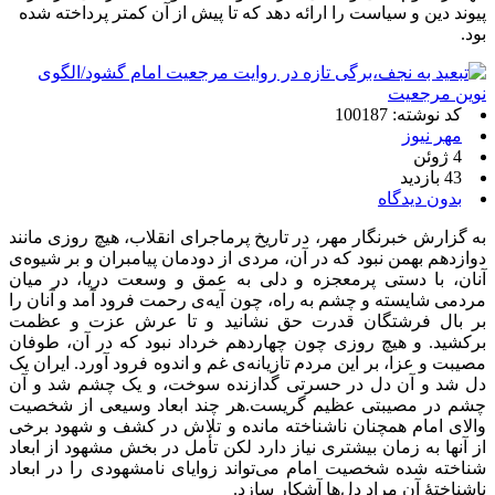
پیوند دین و سیاست را ارائه دهد که تا پیش از آن کمتر پرداخته شده
بود.
کد نوشته: 100187
مهر نیوز
4 ژوئن
43 بازدید
بدون دیدگاه
به گزارش خبرنگار مهر، در تاریخ پرماجرای انقلاب، هیچ روزی مانند
دوازدهم بهمن نبود که در آن، مردی از دودمان پیامبران و بر شیوه‌ی
آنان، با دستی پرمعجزه و دلی به عمق و وسعت دریا، در میان
مردمی شایسته و چشم به راه، چون آیه‌ی رحمت فرود آمد و آنان را
بر بال فرشتگان قدرت حق نشانید و تا عرش عزت و عظمت
برکشید. و هیچ روزی چون چهاردهم خرداد نبود که در آن، طوفان
مصیبت و عزا، بر این مردم تازیانه‌ی غم و اندوه فرود آورد. ایران یک
دل شد و آن دل در حسرتی گدازنده سوخت، و یک چشم شد و آن
چشم در مصیبتی عظیم گریست.‏‏هر چند ابعاد وسیعی از شخصیت
والای امام همچنان ناشناخته مانده و تلاش در‏‎ ‎‏کشف و شهود برخی
از آنها به زمان بیشتری نیاز دارد لکن تأمل در بخش مشهود از‏‎ ‎‏ابعاد
شناخته شده شخصیت امام می‌تواند زوایای نامشهودی را در ابعاد
ناشناختۀ‏‎ ‎‏آن مراد دل‌ها آشکار سازد.