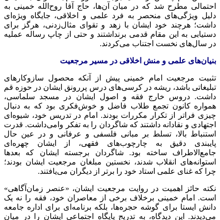
احتمالی مطرح شد که در میان آن‌ها، حاج آقا روح‌الله خمینی به
دلیل ویژگی‌های منحصر به فرد علمی و اخلاقی، جایگاه ویژه‌ای
داشت؛ هرچند خود ایشان با زهد و تقوای مثال‌زدنی، هرگز برای
دستیابی به این مقام قدمی برنداشتند و حتی از چاپ رساله عملیه
در سال‌های نخست اجتناب می‌کردند.
بنیان‌های علمی و منش اخلاقی در مسیر مرجعیت
تثبیت مرجعیت امام خمینی پیش از آنکه محصول سازوکارهای
تبلیغاتی باشد، ریشه در کرسی‌های درس پررونق ایشان در حوزه قم
داشت. دروس خارج فقه و اصول ایشان در مسجد سلماسی،
همواره کانون تجمع طلاب فاضل و خوش‌فکری بود که به دنبال
چیزی فراتر از تکرار مکررات بودند. امام در تدریس خود، شیوه‌ای
اجتهادی و نقادانه داشتند که شاگردان را به تفکر وامی‌داشت. قدرت
استنباط بالا، تسلط بر مبانی فلسفی و عرفانی و در عین حال
پایبندی دقیق به چارچوب‌های فقهی، از ایشان چهره‌ای
جامع‌الاطراف ساخته بود. شاگردان برجسته ایشان که بعدها
استوانه‌های انقلاب شدند، نخستین مبلغان مرجعیت ایشان بودند؛
چرا که غنای علمی استاد خود را برتر از دیگران می‌یافتند.
نکته حائز اهمیت در روایت مرجعیت ایشان، «عنصر زمان‌آگاهی»
است. امام خمینی برخلاف برخی از معاصران خود، فقه را نه یک
دانش ایستا برای گوشه حجره‌ها، بلکه برنامه‌ای برای اداره جامعه
می‌دیدند. این دیدگاه، به تدریج پایگاه اجتماعی ایشان را در میان