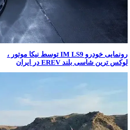
رونمایی خودرو IM LS9 توسط نیکا موتور ،
لوکس ترین شاسی بلند EREV در ایران