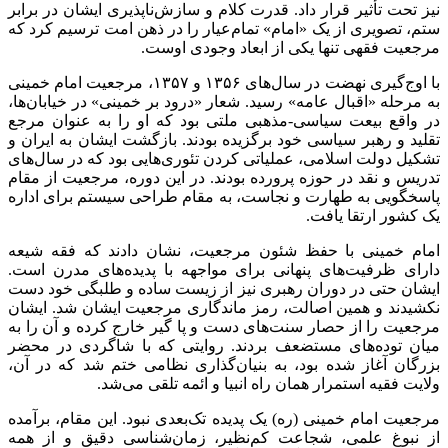
نیز تحت تأثیر قرار داد. قدرت کلام و سازش‌ناپذیری ایشان در برابر
ستم، تصویری از یک «امام» تمام‌عیار را در ذهن امت ترسیم کرد که
مرجعیت فقهی تنها یکی از ابعاد وجودی اوست.
با اوج‌گیری نهضت در سال‌های ۱۳۵۶ و ۱۳۵۷، مرجعیت امام خمینی
به مرحله «اقبال عامه» رسید. شعار «درود بر خمینی» در خیابان‌ها،
در واقع بیعت سیاسی-مذهبی ملتی بود که او را به عنوان مرجع
تقلید و رهبر سیاسی خود برگزیده بودند. بازگشت ایشان به ایران و
تشکیل دولت اسلامی، عملیاتی کردن تئوری‌هایی بود که در سال‌های
تدریس و نقد در حوزه پرورده بودند. در این دوره، مرجعیت از مقام
پاسخگویی به طهارت و نجاست، به مقام طراحی سیستم برای اداره
یک کشور ارتقا یافت.
امام خمینی با حفظ شئون مرجعیت، نشان دادند که فقه شیعه
دارای ظرفیت‌های پنهانی برای مواجهه با پدیده‌های مدرن است.
ایشان حتی در دوران رهبری نیز از زیست ساده و طلبگی خود دست
نکشیدند و همین اصالت، رمز ماندگاری مرجعیت ایشان شد. ایشان
مرجعیت را از حصار سنت‌های دست و پا گیر خارج کرده و آن را به
میان توده‌های مستضعف بردند. روایتی که با شاگردی در محضر
بزرگان آغاز شده بود، به بنیان‌گذاری نظامی ختم شد که در آن،
ولایت فقیه استمرار همان راه انبیا و ائمه تلقی می‌شد.
مرجعیت امام خمینی (ره) یک پدیده تک‌بعدی نبود. این مقام، برآمده
از نبوغ علمی، شجاعت کم‌نظیر، زمان‌شناسی دقیق و از همه