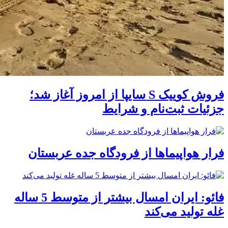
فروش کوییک S سایپا از امروز آغاز شد؛
جزئیات ثبت‌نام و شرایط
فرار هواپیماها از فرودگاه جده عربستان
فائو: ایران امسال بیشتر از متوسط 5 ساله
غله تولید می‌کند