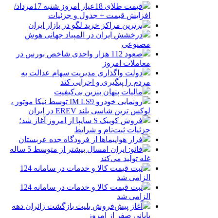
قیمت طلای 18عیار امروز شنبه 17مرداد/
افزایش قیمت + جدول و جزئیات
برترین مراکز خرید لگو در بازار ایران
درخشش ایران در المپیاد جهانی هوش
مصنوعی
صعود 112 هزار واحدی شاخص بورس در
معاملات امروز
دولت واگذاری مدیریت سهام عدالت به
مردم را پیگیری و اجرایی کند
مالیات پنهان بنزین بی‌کیفیت
رونمایی خودرو IM LS9 توسط نیکا موتور ،
لوکس ترین شاسی بلند EREV در ایران
فروش کوییک S سایپا از امروز آغاز شد؛
جزئیات ثبت‌نام و شرایط
فرار هواپیماها از فرودگاه جده عربستان
فائو: ایران امسال بیشتر از متوسط 5 ساله
غله تولید می‌کند
ثبت قیمت کالا و خدمات در سامانه 124
الزامی شد
ثبت قیمت کالا و خدمات در سامانه 124
الزامی شد
آغاز پیش‌فروش بلیت بازگشت زائران دهه
پایانی صفر از امروز