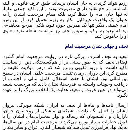
رژیم نتواند گزندی به جان ایشان برساند. طبق عرف قانونی و البته
نانوشته، مراجع تقلید دارای مصونیت بودند و این تأکید جمعی علما،
نه تنها جان امام را حفظ کرد، بلکه مقام مرجعیت ایشان را به
عنوان یک واقعیت غیرقابل انکار به رژیم تحمیل کرد. از این پس،
امام خمینی دیگر تنها یک مدرس حوزه نبود، بلکه «مرجع مجاهد»ی
بود که تبعید به ترکیه و سپس نجف نیز نتوانست شعله نفوذ معنوی
او را خاموش کند.
نجف و جهانی شدن مرجعیت امام
تبعید به نجف اشرف، برگی تازه در روایت مرجعیت امام گشود.
فضای نجف که به طور سنتی بر از هم‌گسیختگی دین از سیاست
تأکید داشت، با ورود فقیهی روبرو شد که درس «ولایت فقیه» را
مطرح کرد. این دوران، زمان تثبیت مرجعیت علمی ایشان در سطح
بین‌المللی بود. ایشان با حفظ استقلال کامل مالی و اجتناب از
دریافت وجوهات وابسته به قدرت‌ها، نشان دادند که مرجعیت شیعه
می‌تواند در عین غربت و تبعید، هدایت یک انقلاب بزرگ را بر عهده
بگیرد.
ارسال نامه‌ها و پیام‌ها از نجف به ایران، شبکه مویرگی پیروان
ایشان را فعال نگه داشت. شبکه‌ای متشکل از روحانیون جوان،
بازاریان و دانشجویان که رساله و نوار سخنرانی‌های ایشان را با
قبول خطرات بسیار توزیع می‌کردند. مرجعیت امام در این سال‌ها،
به یک نهاد فرامرزی تبدیل شد که شیعیان لبنان، عراق و سایر بلاد را