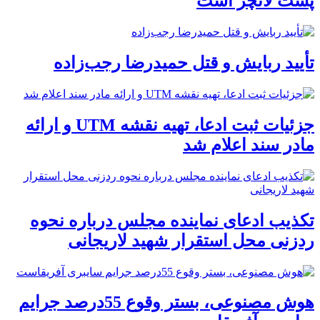
پشت لانچر است
تأیید ربایش و قتل حمیدرضا رجب‌زاده
جزئیات ثبت ادعا، تهیه نقشه UTM و ارائه
مادر سند اعلام شد
تکذیب ادعای نماینده مجلس درباره نحوه
ردزنی محل استقرار شهید لاریجانی
هوش مصنوعی، بستر وقوع 55درصد جرایم