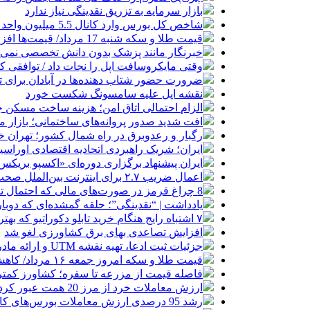
بازار سرمایه به تزریق نقدینگی نیاز ندارد
شاخص کل بورس وارد کانال 5.5 میلیون واحد شد
قیمت طلا و سکه شنبه 17 مرداد/ قیمت‌ها افزایشی
خبرنگار مانند پزشک بدون دانش تخصصی نمی‌تو
وقتی مایکروسافت اپل را نجات داد / توافقی 
ضرورت حضور شتاب ‌دهنده‌ها در آبادان برای 
نقشه اپل علیه سامسونگ شکست خورد
الزام احتمالی اتاق امن؛ هزینه ساخت مسکن چ
افت شدید صدور پروانه‌های ساختمانی؛ بازار
رگبار و رعدوبرق در راه شمال کشور؛ تهران خ
ایران؛ شریک راهبردی اتحادیه اقتصادی اوراس
ایران پیشنهاد برگزاری دوره‌ای «اکسپو بریکس» 
اعمال ضریب ۲.۷ برای اینترنت بین‌الملل صحت دارد؟ / واکنش سازمان تنظیم مقررات
8 چراغ قرمز در صورت‌های مالی که احتمال تقلب را آشکار می‌کند
یادداشت | “نقدینگی”؛ حلقه گمشده‌ای که دوب
۷ اشتباه رایج هنگام خرید تابلو دکوراتیو که بهتر است مرتکب نشوید
افزایش تصاعدی بهای برق کشاورزی لغو شد
جزئیات ثبت ادعا، تهیه نقشه UTM و ارائه مادر سند اعلام شد
قیمت طلا و سکه امروز جمعه ۱۶ مرداد/ کاهش قیمت ها+ جدول و جزییات
فاصله قیمت از مزرعه تا سفره؛ کشاورز کمتری
ارزش معاملات خرد از مرز 20 همت عبور کرد
رشد 95 درصدی ارزش معاملات بورس‌های کالایی