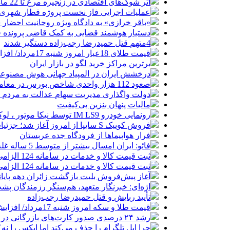
اثر شوک‌های اقتصادی در زنجیره مرغ تا 22 ماه باقی می‌ماند
عملیات اجرایی فاز نخست پروژه قطار شهری 
«باقر خرازی» به دادگاه ویژه روحانیت احضار 
دستیار هوشمند قضایی به کمک قاضی پرونده ق
4متهم قتل حمیدرضا رجب‌زاده دستگیر شدند
قیمت طلای 18عیار امروز شنبه 17مرداد/ افزایش قیمت + جدول و جزئیات
برترین مراکز خرید لگو در بازار ایران
درخشش ایران در المپیاد جهانی هوش مصنوع
صعود 112 هزار واحدی شاخص بورس در معاملات امروز
دولت واگذاری مدیریت سهام عدالت به مردم را
مالیات پنهان بنزین بی‌کیفیت
رونمایی خودرو IM LS9 توسط نیکا موتور ، لوکس ترین شاسی بلند EREV در ایران
فروش کوییک S سایپا از امروز آغاز شد؛ جزئیات ثبت‌نام و شرایط
فرار هواپیماها از فرودگاه جده عربستان
فائو: ایران امسال بیشتر از متوسط 5 ساله غله تولید می‌کند
ثبت قیمت کالا و خدمات در سامانه 124 الزامی شد
ثبت قیمت کالا و خدمات در سامانه 124 الزامی شد
آغاز پیش‌فروش بلیت بازگشت زائران دهه پایا
اژه‌ای: خبرنگار متعهد، هم‌سنگر رزمندگان پش
تأیید ربایش و قتل حمیدرضا رجب‌زاده
قیمت طلا و سکه امروز شنبه 17مرداد/ افزایش همه قیمت ها + جدول و جزئیات
رشد ۲۴ درصدی صدور کارت‌های بازرگانی در گرگان
چرا اپل تلگرام را حذف می‌کند اما ایکس را نه؟