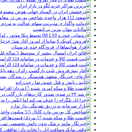
برترین مراکز خرید لگو در بازار ایران
درخشش ایران در المپیاد جهانی هوش مصنوع
صعود 112 هزار واحدی شاخص بورس در معاملات امروز
دولت واگذاری مدیریت سهام عدالت به مردم را
مالیات پنهان بنزین بی‌کیفیت
رونمایی خودرو IM LS9 توسط نیکا موتور ، لوکس ترین شاسی بلند EREV در ایران
فروش کوییک S سایپا از امروز آغاز شد؛ جزئیات ثبت‌نام و شرایط
فرار هواپیماها از فرودگاه جده عربستان
فائو: ایران امسال بیشتر از متوسط 5 ساله غله تولید می‌کند
ثبت قیمت کالا و خدمات در سامانه 124 الزامی شد
ثبت قیمت کالا و خدمات در سامانه 124 الزامی شد
آغاز پیش‌فروش بلیت بازگشت زائران دهه پایا
اژه‌ای: خبرنگار متعهد، هم‌سنگر رزمندگان پش
تأیید ربایش و قتل حمیدرضا رجب‌زاده
قیمت طلا و سکه امروز شنبه 17مرداد/ افزایش همه قیمت ها + جدول و جزئیات
رشد ۲۴ درصدی صدور کارت‌های بازرگانی در گرگان
چرا اپل تلگرام را حذف می‌کند اما ایکس را نه؟
بازار سرمایه به تزریق نقدینگی نیاز ندارد
شاخص کل بورس وارد کانال 5.5 میلیون واحد شد
قیمت طلا و سکه شنبه 17 مرداد/ قیمت‌ها افزایشی
خبرنگار مانند پزشک بدون دانش تخصصی نمی‌تو
وقتی مایکروسافت اپل را نجات داد / توافقی 