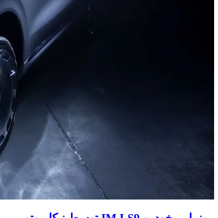
رونمایی خودرو IM LS9 توسط نیکا موتور ،