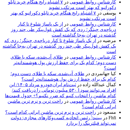
کارشناس روابط عمومی
در
۷ اشتباه رایج هنگام خرید تابلو
دکوراتیو که بهتر است مرتکب نشوید
یوسفی
در
۷ اشتباه رایج هنگام خرید تابلو دکوراتیو که بهتر
است مرتکب نشوید
کارشناس روابط عمومی
در
از یک پاساژ شلوغ تا کنار
دریاچه‌ی چیتگر؛ ردی که یک کفش غول‌پیکر طی چند روز
گذشته در تهران به‌جا گذاشته است
مرضیه
در
از یک پاساژ شلوغ تا کنار دریاچه‌ی چیتگر؛ ردی که
یک کفش غول‌پیکر طی چند روز گذشته در تهران به‌جا گذاشته
است
کارشناس روابط عمومی
در
طلای آب‌شده، سکه یا طلای
دست دوم؛ کدام یک برای حفظ ارزش پول هوشمندانه‌تر
است؟
کیا جهانمردی
در
طلای آب‌شده، سکه یا طلای دست دوم؛
کدام یک برای حفظ ارزش پول هوشمندانه‌تر است؟
کمال عبدالله زاده
در
ثبت‌نام ایران‌خودرو مرداد ۱۴۰۵/ این
افراد می‌توانند سود ا ۵۳۰ میلیون تومانی را دریافت کنند/
کدام ماشین را انتخاب کنیم که ضرر نکنیم؟+ جدول قیمت‌ها
کارشناس روابط عمومی
در
راحت ترین و نرم ترین ماشین
ایرانی کدام است؟
مسعود
در
راحت ترین و نرم ترین ماشین ایرانی کدام است؟
Fhfi
در
ببینید| ٰرئیس اتحادیه کسب‌وکارهای مجازی: دولت
نمی‌تواند فیلترینگ را بردارد