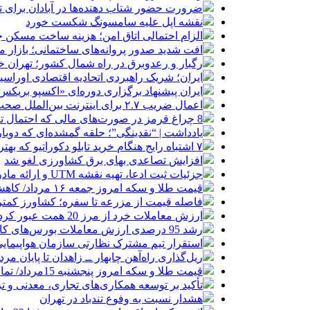
ضرورت حضور شتاب ‌دهنده‌ها در آبادان برای 
نقشه اپل علیه سامسونگ شکست خورد
الزام احتمالی اتاق امن؛ هزینه ساخت مسکن چ
افت شدید صدور پروانه‌های ساختمانی؛ بازار
رگبار و رعدوبرق در راه شمال کشور؛ تهران خ
ایران؛ شریک راهبردی اتحادیه اقتصادی اوراس
ایران پیشنهاد برگزاری دوره‌ای «اکسپو بریکس» 
اعمال ضریب ۲.۷ برای اینترنت بین‌الملل صحت دارد؟ / واکنش سازمان تنظیم مقررات
8 چراغ قرمز در صورت‌های مالی که احتمال تقلب را آشکار می‌کند
یادداشت | “نقدینگی”؛ حلقه گمشده‌ای که دوب
۷ اشتباه رایج هنگام خرید تابلو دکوراتیو که بهتر است مرتکب نشوید
افزایش تصاعدی بهای برق کشاورزی لغو شد
جزئیات ثبت ادعا، تهیه نقشه UTM و ارائه مادر سند اعلام شد
قیمت طلا و سکه امروز جمعه ۱۶ مرداد/ کاهش قیمت ها+ جدول و جزییات
فاصله قیمت از مزرعه تا سفره؛ کشاورز کمتری
ارزش معاملات خرد از مرز 20 همت عبور کرد
رشد 95 درصدی ارزش معاملات بورس‌های کالایی
استقرار تیم مشترک نظارتی سازمان هواپیمایی
ریل‌گذاری راه‌آهن چابهار ــ زاهدان تا پایان مرد
قیمت طلا و سکه امروز پنجشنبه 15مرداد/ تمام قیمت ها بر مدار افزایش + جدول
تأکید بر توسعه همکاری‌های تجاری، معدنی و تر
هشدار نسبت به وفوع تندباد در تهران