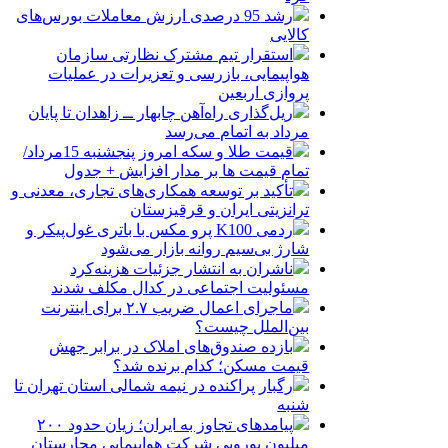
رشد 95 درصدی ارزش معاملات بورس‌های
کالایی
استقرار تیم مشترک نظارتی سازمان
هواپیمایی، بازرسی و تعزیرات در عملیات
پروازی اربعین
ریل‌گذاری راه‌آهن چابهار ــ زاهدان تا پایان
مرداد به اتمام می‌رسد
قیمت طلا و سکه امروز پنجشنبه 15مرداد/
تمام قیمت ها بر مدار افزایش + جدول
تأکید بر توسعه همکاری‌های تجاری، معدنی و
ترانزیتی ایران و قرقیزستان
ردمی K100 پرو مکس با باتری غول‌پیکر و
شارژ بی‌سیم روانه بازار می‌شود
ناشران به انتشار جزئیات هزینه‌کرد
مسئولیت اجتماعی در کدال مکلف شدند
ماجرای اعمال ضریب ۲.۷ برای اینترنت
بین‌الملل چیست؟
بازده صندوق‌های املاک در برابر جهش
قیمت مسکن؛ کدام برنده شد؟
رگبار پراکنده در نیمه شمالی استان تهران تا
شنبه
پیامدهای تجاوز به ایران؛ زیان حدود ۲۰۰
میلیون یورویی شرکت هواپیمایی مجارستان