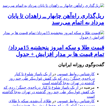
ریل‌گذاری راه‌آهن چابهار ــ زاهدان تا پایان
مرداد به اتمام می‌رسد
قیمت طلا و سکه امروز پنجشنبه 15مرداد/
تمام قیمت ها بر مدار افزایش + جدول
گفت‌وگوی روزانه ایرانیان
کارشناس روابط عمومی
در
از یک پاساژ شلوغ تا کنار
دریاچه‌ی چیتگر؛ ردی که یک کفش غول‌پیکر طی چند روز
گذشته در تهران به‌جا گذاشته است
مرضیه
در
از یک پاساژ شلوغ تا کنار دریاچه‌ی چیتگر؛ ردی که
یک کفش غول‌پیکر طی چند روز گذشته در تهران به‌جا گذاشته
است
کارشناس روابط عمومی
در
طلای آب‌شده، سکه یا طلای
دست دوم؛ کدام یک برای حفظ ارزش پول هوشمندانه‌تر