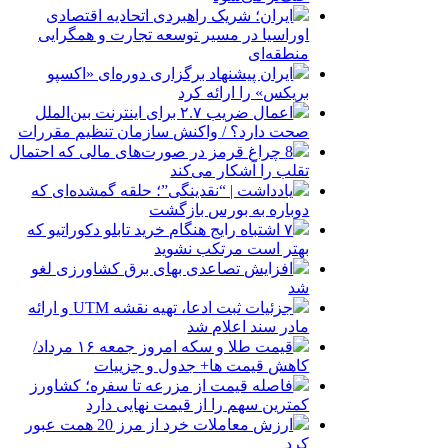
ایران؛ شریک راهبردی اتحادیه اقتصادی
اوراسیا در مسیر توسعه تجارت و همگرایی
منطقه‌ای
ایران پیشنهاد برگزاری دوره‌ای «اکسپو
بریکس» را ارائه کرد
اعمال ضریب ۲.۷ برای اینترنت بین‌الملل
صحت دارد؟ / واکنش سازمان تنظیم مقررات
8 چراغ قرمز در صورت‌های مالی که احتمال
تقلب را آشکار می‌کند
یادداشت | “نقدینگی”؛ حلقه گمشده‌ای که
دوباره به بورس بازگشت
۷ اشتباه رایج هنگام خرید تابلو دکوراتیو که
بهتر است مرتکب نشوید
افزایش تصاعدی بهای برق کشاورزی لغو
شد
جزئیات ثبت ادعا، تهیه نقشه UTM و ارائه
مادر سند اعلام شد
قیمت طلا و سکه امروز جمعه ۱۶ مرداد/
کاهش قیمت ها+ جدول و جزییات
فاصله قیمت از مزرعه تا سفره؛ کشاورز
کمترین سهم را از قیمت نهایی دارد
ارزش معاملات خرد از مرز 20 همت عبور
کرد