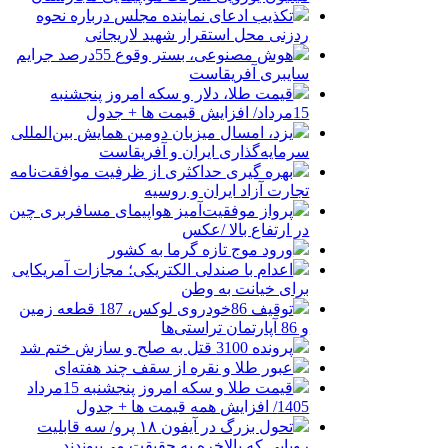
تکذیب ادعای نماینده مجلس درباره نحوه
ردزنی محل استقرار شهید لاریجانی
هوش مصنوعی، بستر وقوع 55درصد جرایم
سایبری آفریقاست
قیمت طلا، دلار و سکه امروز پنجشنبه
15مرداد/ افزایش قیمت ها + جدول
یزد، امسال میزبان دومین همایش بین‌المللی
سرمایه‌گذاری ایران و آفریقاست
بهره گیری حداکثری از ظرفیت موافقت‌نامه
تجارت آزاد ایران و روسیه
پرواز موفقیت‌آمیز هواپیمای مسافربری چین
در ارتفاع بالا /عکس
ورود موج تازه گرما به کشور
اعدام با صندلی الکتریکی؛ مجازات آمریکایی
برای خیانت به وطن
توقیف 86خودروی لوکس، 187 قطعه زمین
و 86 آپارتمان تراستی‌ها
پرونده 3100 قتل به صلح و سازش ختم شد
عبور طلا و نقره از سقف چند هفته‌ای
قیمت طلا و سکه امروز پنجشنبه 15مرداد
1405/ افزایش همه قیمت ها + جدول
تحول بزرگ در آیفون ۱۸ پرو/ سه قابلیت
رویایی که بالاخره به حقیقت می‌پیوندند