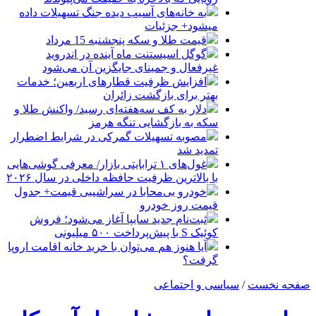
به خانه‌های آسیب دیده جنگ تسهیلات داده
میشود+ جزئیات
قیمت طلا و سکه پنجشنبه 15 مرداد
گوگل اسیستنت ماه آینده در اندروید
غیرفعال و جمینای جایگزین آن می‌شود
افزایش ظرفیت قطارهای اربعین؛ خدمات
بهتر برای بازگشت زائران
دلار به کف سه‌هفته‌ای رسید/ واکنش طلا و
سکه به بازگشایی تنگه هرمز
مصوبه تسهیلات گمرکی در شرایط اضطرار
تمدید شد
غول‌های ۱ ترابایتی بازار/ معرفی گوشی‌هایی
با بالاترین ظرفیت حافظه داخلی در سال ۲۰۲۶
خودرو بی‌محابا در سراشیبی قیمت+ جدول
قیمت روز خودرو
ثبت‌نام جدید سایپا آغاز می‌شود؛ فروش
کوئیک S با پیش‌پرداخت ۵۰۰ میلیونی
آیا هنوز هم می‌توان با خرید خانه اقامت اروپا
گرفت؟
صفحه نخست
/
سیاسی و اجتماعی