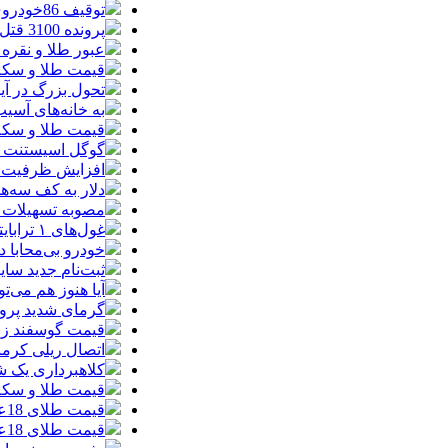
توقیف 86خودروی لوکس، 187 قطعه زمین و 86 آپارتمان تراستی‌ها
پرونده 3100 قتل به صلح و سازش ختم شد
عبور طلا و نقره
قیمت طلا و سکه امروز پنجشنبه 15مرد
تحول بزرگ در آیفون ۱۸ پرو/ سه قابلیت رویایی که بالاخره به 
به خانه‌های آسی
قیمت طلا و سکه پنجش
گوگل اسیستنت ما
افزایش ظرفیت ق
دلار به کف سه‌ه
مصوبه تسهیلات 
غول‌های ۱ ترابایتی بازار/ معرفی گوشی‌هایی با بالاترین ظرفیت حافظه داخلی در سال ۲۰۲۶
خودرو بی‌محابا
ثبت‌نام جدید سایپا آغاز م
آیا هنوز هم می‌ت
گرمای شدید پروا
قیمت گوسفند زنده 30 درصد کاهش یافت؛ گوشت ا
اتصال ریلی کرمان
کلاهبرداری یک شرکت
قیمت طلا و سکه امروز چهارشنبه 14مر
قیمت طلای 18عیار امروز چهارشنبه 14مرداد/ افزایش قیمت + جدول
قیمت طلای 18عیار امروز 14مرداد 1405/ افزایش قیمت + جدول و جزئیات