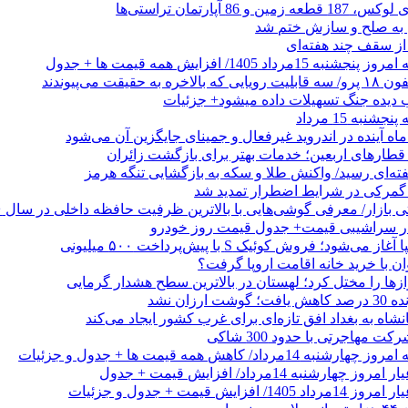
 از سقف چند هفته‌ای
اد 1405/ افزایش همه قیمت ها + جدول
حقیقت می‌پیوندند
ب دیده جنگ تسهیلات داده میشود+ جزئیات
نبه 15 مرداد
ه آینده در اندروید غیرفعال و جمینای جایگزین آن می‌شود
طارهای اربعین؛ خدمات بهتر برای بازگشت زائران
فته‌ای رسید/ واکنش طلا و سکه به بازگشایی تنگه هرمز
گمرکی در شرایط اضطرار تمدید شد
 در سراشیبی قیمت+ جدول قیمت روز خودرو
ی‌شود؛ فروش کوئیک S با پیش‌پرداخت ۵۰۰ میلیونی
وان با خرید خانه اقامت اروپا گرفت؟
زها را مختل کرد؛ لهستان در بالاترین سطح هشدار گرمایی
رزان نشد
شاه به بغداد افق تازه‌ای برای غرب کشور ایجاد می‌کند
 مهاجرتی با حدود 300 شاکی
داد/ کاهش همه قیمت ها + جدول و جزئیات