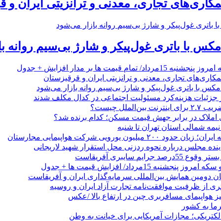
مکاری‌های تجاری، معدنی و ترانزیتی ایران و 
/ تمام قیمت ها بر مدار افزایش + جدول
مکاری‌های تجاری، معدنی و ترانزیتی ایران و قرقیزستان
ر جزئیات هزینه‌کرد مسئولیت اجتماعی در کدال مکلف شدند
ن‌الملل چیست؟
 املاک در برابر جهش قیمت مسکن؛ کدام برنده شد؟
 نیمه شمالی استان تهران تا شنبه
۲۰۰ میلیون یورویی شرکت هواپیمایی مجارستان
ینده مجلس درباره نحوه ردزنی محل استقرار شهید لاریجانی
جرایم سایبری آفریقاست
نجشنبه 15مرداد/ افزایش قیمت ها + جدول
ان دومین همایش بین‌المللی سرمایه‌گذاری ایران و آفریقاست
ری از ظرفیت موافقت‌نامه تجارت آزاد ایران و روسیه
یز هواپیمای مسافربری چین در ارتفاع بالا /عکس
رما به کشور
الکتریکی؛ مجازات آمریکایی برای خیانت به وطن