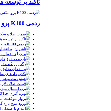
تأکید بر توسعه ه
ردمی K100 پرو مکس با باتری غول‌پیکر و شارژ بی‌سیم روانه بازار می‌شود
قیمت طلا و سکه امروز پنجشنبه 15مرداد
تأکید بر توسعه ه
ردمی K100 پرو مکس با باتری غول‌پیکر و شارژ بی‌سیم روانه بازار می‌شود
ناشران به انتشا
ماجرای اعمال ضریب ۲.۷ برای اینترنت بی
بازده صندوق‌های
رگبار پراکنده در
پیامدهای تجاوز به ایران؛ زیان حدود 
تکذیب ادعای نما
هوش مصنوعی، بستر وقوع 55درصد 
قیمت طلا، دلار و سکه امروز پ
یزد، امسال میزب
بهره گیری حداکث
پرواز موفقیت‌آم
ورود موج تازه گ
اعدام با صندلی 