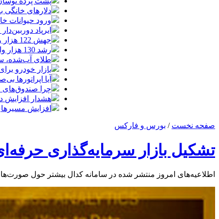
پشت پرده نوسان ۴۴ هزار تومانی دلار در چند
دلارهای خانگی به
ورود حیوانات خا
ایرپاد دوربین‌دار اپل احتم
جهش 122 هزار واحدی شاخص بورس؛ ورود یک همت پول حقیقی در آغاز معاملات
رشد 130 هزار واحدی بورس با ورود 6 همت پول حقیقی/ صف خرید 700 نماد
طلای آب‌شده، س
بازار خودرو برای خودروهای 5-10
آیا اپراتورها بی‌صد
چرا صندوق‌های ا
هشدار افزایش دما د
افزایش مسیرهای هوایی ایران
صفحه نخست
/
بورس و فارکس
تشکیل بازار سرمایه‌گذاری حرفه‌ا
اطلاعیه‌های امروز منتشر شده در سامانه کدال بیشتر حول صورت‌ها