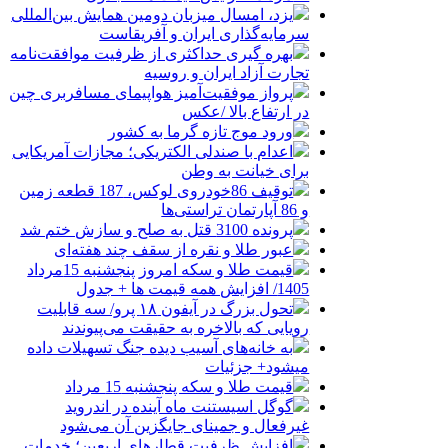
یزد، امسال میزبان دومین همایش بین‌المللی
سرمایه‌گذاری ایران و آفریقاست
بهره گیری حداکثری از ظرفیت موافقت‌نامه
تجارت آزاد ایران و روسیه
پرواز موفقیت‌آمیز هواپیمای مسافربری چین
در ارتفاع بالا /عکس
ورود موج تازه گرما به کشور
اعدام با صندلی الکتریکی؛ مجازات آمریکایی
برای خیانت به وطن
توقیف 86خودروی لوکس، 187 قطعه زمین
و 86 آپارتمان تراستی‌ها
پرونده 3100 قتل به صلح و سازش ختم شد
عبور طلا و نقره از سقف چند هفته‌ای
قیمت طلا و سکه امروز پنجشنبه 15مرداد
1405/ افزایش همه قیمت ها + جدول
تحول بزرگ در آیفون ۱۸ پرو/ سه قابلیت
رویایی که بالاخره به حقیقت می‌پیوندند
به خانه‌های آسیب دیده جنگ تسهیلات داده
میشود+ جزئیات
قیمت طلا و سکه پنجشنبه 15 مرداد
گوگل اسیستنت ماه آینده در اندروید
غیرفعال و جمینای جایگزین آن می‌شود
افزایش ظرفیت قطارهای اربعین؛ خدمات