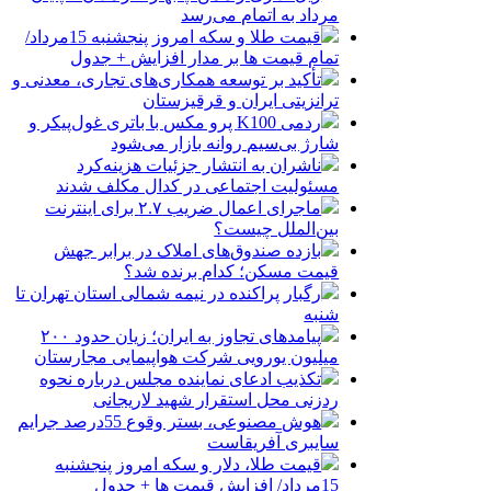
مرداد به اتمام می‌رسد
قیمت طلا و سکه امروز پنجشنبه 15مرداد/
تمام قیمت ها بر مدار افزایش + جدول
تأکید بر توسعه همکاری‌های تجاری، معدنی و
ترانزیتی ایران و قرقیزستان
ردمی K100 پرو مکس با باتری غول‌پیکر و
شارژ بی‌سیم روانه بازار می‌شود
ناشران به انتشار جزئیات هزینه‌کرد
مسئولیت اجتماعی در کدال مکلف شدند
ماجرای اعمال ضریب ۲.۷ برای اینترنت
بین‌الملل چیست؟
بازده صندوق‌های املاک در برابر جهش
قیمت مسکن؛ کدام برنده شد؟
رگبار پراکنده در نیمه شمالی استان تهران تا
شنبه
پیامدهای تجاوز به ایران؛ زیان حدود ۲۰۰
میلیون یورویی شرکت هواپیمایی مجارستان
تکذیب ادعای نماینده مجلس درباره نحوه
ردزنی محل استقرار شهید لاریجانی
هوش مصنوعی، بستر وقوع 55درصد جرایم
سایبری آفریقاست
قیمت طلا، دلار و سکه امروز پنجشنبه
15مرداد/ افزایش قیمت ها + جدول