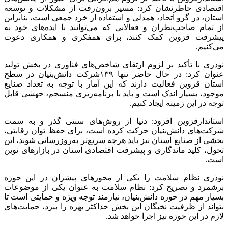
اقتصادی خاطرنشان کرد: مسیر برون‌رفت از مشکلات و توسعه
استان، در گرو اتحاد، همدلی و استفاده از خرد جمعی است، بنابراین
از تمام صاحب‌نظران و فعالانی که می‌توانند با ایده‌های خود به
پیشرفت قزوین کمک کنند، برای همفکری و همکاری دعوت
می‌کنیم.
نوذری با تأکید بر لزوم ارتقای شاخص‌های فناوری در بخش تولید
عنوان کرد: در حال حاضر تنها ۱۳۹شرکت دانش‌بنیان در سطح
استان قزوین فعالیت دارند که این آمار با توجه به تعداد صنایع
موجود، بسیار اندک است و باید با برنامه‌ریزی منسجم، جهشی قابل
توجه در این زمینه ایجاد کنیم.
استاندارقزوین افزود: دنیا از روش‌های سنتی گذر و به سمت
شرکت‌های دانش‌بنیان حرکت کرده است، برای حفظ توان رقابتی،
بخشی از صنایع استان نیز باید هرچه سریع‌تر به‌روزرسانی شوند، این
تحول، کلید ماندگاری و پیشرفت اقتصادی استان در بازارهای نوین
است.
نوذری نظام سلامت را یکی از محورهای پیشران در این حوزه
برشمرد و تصریح کرد: نظام سلامت به عنوان یکی از موضوعات
بسیار مهم در حوزه دانش‌بنیان، نیازمند توجه ویژه و حمایتی است تا
بتواند از ظرفیت نخبگان این بخش حداکثر بهره را ببرد، حمایت‌های
لازم در این حوزه نیز اجرا خواهد شد.