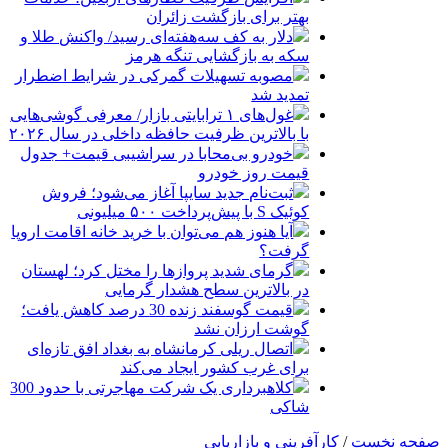
بهتر برای بازگشت زائران
دلار به کف سه‌هفته‌ای رسید/ واکنش طلا و
سکه به بازگشایی تنگه هرمز
مصوبه تسهیلات گمرکی در شرایط اضطرار
تمدید شد
غول‌های ۱ ترابایتی بازار/ معرفی گوشی‌هایی
با بالاترین ظرفیت حافظه داخلی در سال ۲۰۲۶
خودرو بی‌محابا در سراشیبی قیمت+ جدول
قیمت روز خودرو
ثبت‌نام جدید سایپا آغاز می‌شود؛ فروش
کوئیک S با پیش‌پرداخت ۵۰۰ میلیونی
آیا هنوز هم می‌توان با خرید خانه اقامت اروپا
گرفت؟
گرمای شدید پروازها را مختل کرد؛ لهستان
در بالاترین سطح هشدار گرمایی
قیمت گوسفند زنده 30 درصد کاهش یافت؛
گوشت ارزان نشد
اتصال ریلی کرمانشاه به بغداد افق تازه‌ای
برای غرب کشور ایجاد می‌کند
کلاهبرداری یک شرکت مهاجرتی با حدود 300
شاکی
صفحه نخست
/
کارآفرینی و بازاریابی