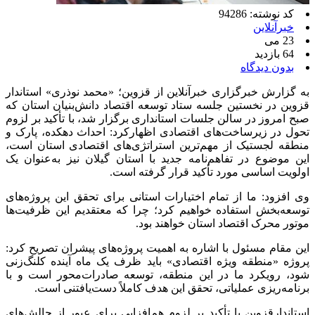
کد نوشته: 94286
خبرآنلاین
23 می
64 بازدید
بدون دیدگاه
به گزارش خبرگزاری خبرآنلاین از قزوین؛ «محمد نوذری» استاندار
قزوین در نخستین جلسه ستاد توسعه اقتصاد دانش‌بنیان استان که
صبح امروز در سالن جلسات استانداری برگزار شد، با تأکید بر لزوم
تحول در زیرساخت‌های اقتصادی اظهارکرد: احداث دهکده، پارک و
منطقه لجستیک از مهم‌ترین استراتژی‌های اقتصادی استان است،
این موضوع در تفاهم‌نامه جدید با استان گیلان نیز به‌عنوان یک
اولویت اساسی مورد تأکید قرار گرفته است.
وی افزود: ما از تمام اختیارات استانی برای تحقق این پروژه‌های
توسعه‌بخش استفاده خواهیم کرد؛ چرا که معتقدیم این ظرفیت‌ها
موتور محرک اقتصاد استان خواهند بود.
این مقام مسئول با اشاره به اهمیت پروژه‌های پیشران تصریح کرد:
پروژه «منطقه ویژه اقتصادی» باید ظرف یک ماه آینده کلنگ‌زنی
شود، رویکرد ما در این منطقه، توسعه صادرات‌محور است و با
برنامه‌ریزی عملیاتی، تحقق این هدف کاملاً دست‌یافتنی است.
استاندارقزوین با تأکید بر لزوم هم‌افزایی برای عبور از چالش‌های