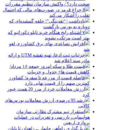
صحت دارد؟ / واکنش سازمان تنظیم مقررات
8 چراغ قرمز در صورت‌های مالی که احتمال
تقلب را آشکار می‌کند
یادداشت | “نقدینگی”؛ حلقه گمشده‌ای که
دوباره به بورس بازگشت
۷ اشتباه رایج هنگام خرید تابلو دکوراتیو که
بهتر است مرتکب نشوید
افزایش تصاعدی بهای برق کشاورزی لغو
شد
جزئیات ثبت ادعا، تهیه نقشه UTM و ارائه
مادر سند اعلام شد
قیمت طلا و سکه امروز جمعه ۱۶ مرداد/
کاهش قیمت ها+ جدول و جزییات
فاصله قیمت از مزرعه تا سفره؛ کشاورز
کمترین سهم را از قیمت نهایی دارد
ارزش معاملات خرد از مرز 20 همت عبور
کرد
رشد 95 درصدی ارزش معاملات بورس‌های
کالایی
استقرار تیم مشترک نظارتی سازمان
هواپیمایی، بازرسی و تعزیرات در عملیات
پروازی اربعین
ریل‌گذاری راه‌آهن چابهار ــ زاهدان تا پایان