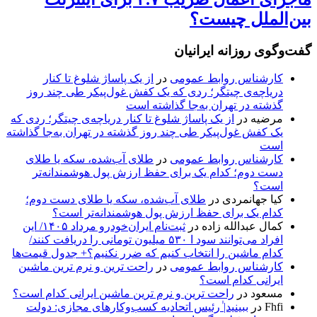
بین‌الملل چیست؟
گفت‌وگوی روزانه ایرانیان
کارشناس روابط عمومی
در
از یک پاساژ شلوغ تا کنار
دریاچه‌ی چیتگر؛ ردی که یک کفش غول‌پیکر طی چند روز
گذشته در تهران به‌جا گذاشته است
مرضیه
در
از یک پاساژ شلوغ تا کنار دریاچه‌ی چیتگر؛ ردی که
یک کفش غول‌پیکر طی چند روز گذشته در تهران به‌جا گذاشته
است
کارشناس روابط عمومی
در
طلای آب‌شده، سکه یا طلای
دست دوم؛ کدام یک برای حفظ ارزش پول هوشمندانه‌تر
است؟
کیا جهانمردی
در
طلای آب‌شده، سکه یا طلای دست دوم؛
کدام یک برای حفظ ارزش پول هوشمندانه‌تر است؟
کمال عبدالله زاده
در
ثبت‌نام ایران‌خودرو مرداد ۱۴۰۵/ این
افراد می‌توانند سود ا ۵۳۰ میلیون تومانی را دریافت کنند/
کدام ماشین را انتخاب کنیم که ضرر نکنیم؟+ جدول قیمت‌ها
کارشناس روابط عمومی
در
راحت ترین و نرم ترین ماشین
ایرانی کدام است؟
مسعود
در
راحت ترین و نرم ترین ماشین ایرانی کدام است؟
Fhfi
در
ببینید| ٰرئیس اتحادیه کسب‌وکارهای مجازی: دولت