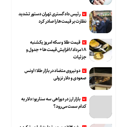
رئیس دادگستری تهران دستور تشدید
نظارت بر قیمت‌ها را صادر کرد
قیمت طلا و سکه امروز یکشنبه
18مرداد/ افزایش قیمت ها + جدول و
جزئیات
دو نیروی متضاد در بازار طلا؛ اونس
صعودی و دلار نزولی
بازار ارز در دوراهی سه سناریو؛ دلار به
کدام سمت می‌رود؟