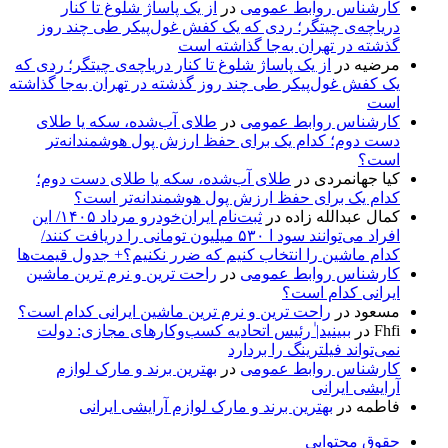
کارشناس روابط عمومی
در
از یک پاساژ شلوغ تا کنار
دریاچه‌ی چیتگر؛ ردی که یک کفش غول‌پیکر طی چند روز
گذشته در تهران به‌جا گذاشته است
مرضیه
در
از یک پاساژ شلوغ تا کنار دریاچه‌ی چیتگر؛ ردی که
یک کفش غول‌پیکر طی چند روز گذشته در تهران به‌جا گذاشته
است
کارشناس روابط عمومی
در
طلای آب‌شده، سکه یا طلای
دست دوم؛ کدام یک برای حفظ ارزش پول هوشمندانه‌تر
است؟
کیا جهانمردی
در
طلای آب‌شده، سکه یا طلای دست دوم؛
کدام یک برای حفظ ارزش پول هوشمندانه‌تر است؟
کمال عبدالله زاده
در
ثبت‌نام ایران‌خودرو مرداد ۱۴۰۵/ این
افراد می‌توانند سود ا ۵۳۰ میلیون تومانی را دریافت کنند/
کدام ماشین را انتخاب کنیم که ضرر نکنیم؟+ جدول قیمت‌ها
کارشناس روابط عمومی
در
راحت ترین و نرم ترین ماشین
ایرانی کدام است؟
مسعود
در
راحت ترین و نرم ترین ماشین ایرانی کدام است؟
Fhfi
در
ببینید| ٰرئیس اتحادیه کسب‌وکارهای مجازی: دولت
نمی‌تواند فیلترینگ را بردارد
کارشناس روابط عمومی
در
بهترین برند و مارک لوازم
آرایشی ایرانی
فاطمه
در
بهترین برند و مارک لوازم آرایشی ایرانی
حقوق محتوایی