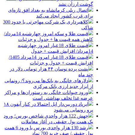
گوشت ارزان نشد
اتصال ریلی کرمانشاه به بغداد افق تازه‌ای
برای غرب کشور ایجاد می‌کند
کلاهبرداری یک شرکت مهاجرتی با حدود 300
شاکی
قیمت طلا و سکه امروز چهارشنبه 14مرداد/
کاهش همه قیمت ها + جدول و جزئیات
قیمت طلای 18عیار امروز چهارشنبه
14مرداد/ افزایش قیمت + جدول
قیمت طلای 18عیار امروز 14مرداد 1405/
افزایش قیمت + جدول و جزئیات
پشت پرده نوسان ۴۴ هزار تومانی دلار در
چند ماه
دلارهای خانگی به بانک‌ها می‌روند؟/ رونمایی
از ابزار جدید ارزی بانک مرکزی
ورود حیوانات خانگی به رستوران‌ها و مراکز
عرضه غذا تخلف بهداشتی است
ایرپاد دوربین‌دار اپل احتمالا در کنار آیفون ۱۸
پرو رونمایی می‌شود
جهش 122 هزار واحدی شاخص بورس؛ ورود
یک همت پول حقیقی در آغاز معاملات
رشد 130 هزار واحدی بورس با ورود 6 همت
پول حقیقی/ صف خرید 700 نماد