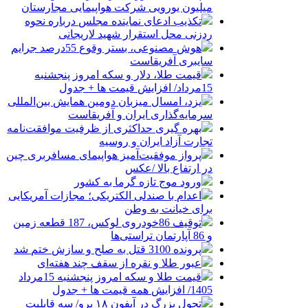
میلیون یورویی شرکت هواپیمایی مجارستان
تکذیب ادعای نماینده مجلس درباره نحوه
ردزنی محل استقرار شهید لاریجانی
هوش مصنوعی، بستر وقوع 55درصد جرایم
سایبری آفریقاست
قیمت طلا، دلار و سکه امروز پنجشنبه
15مرداد/ افزایش قیمت ها + جدول
یزد، امسال میزبان دومین همایش بین‌المللی
سرمایه‌گذاری ایران و آفریقاست
بهره گیری حداکثری از ظرفیت موافقت‌نامه
تجارت آزاد ایران و روسیه
پرواز موفقیت‌آمیز هواپیمای مسافربری چین
در ارتفاع بالا /عکس
ورود موج تازه گرما به کشور
اعدام با صندلی الکتریکی؛ مجازات آمریکایی
برای خیانت به وطن
توقیف 86خودروی لوکس، 187 قطعه زمین
و 86 آپارتمان تراستی‌ها
پرونده 3100 قتل به صلح و سازش ختم شد
عبور طلا و نقره از سقف چند هفته‌ای
قیمت طلا و سکه امروز پنجشنبه 15مرداد
1405/ افزایش همه قیمت ها + جدول
تحول بزرگ در آیفون ۱۸ پرو/ سه قابلیت