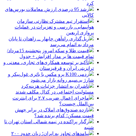
کرد
رشد 95 درصدی ارزش معاملات بورس‌های
کالایی
استقرار تیم مشترک نظارتی سازمان
هواپیمایی، بازرسی و تعزیرات در عملیات
پروازی اربعین
ریل‌گذاری راه‌آهن چابهار ــ زاهدان تا پایان
مرداد به اتمام می‌رسد
قیمت طلا و سکه امروز پنجشنبه 15مرداد/
تمام قیمت ها بر مدار افزایش + جدول
تأکید بر توسعه همکاری‌های تجاری، معدنی و
ترانزیتی ایران و قرقیزستان
ردمی K100 پرو مکس با باتری غول‌پیکر و
شارژ بی‌سیم روانه بازار می‌شود
ناشران به انتشار جزئیات هزینه‌کرد
مسئولیت اجتماعی در کدال مکلف شدند
ماجرای اعمال ضریب ۲.۷ برای اینترنت
بین‌الملل چیست؟
بازده صندوق‌های املاک در برابر جهش
قیمت مسکن؛ کدام برنده شد؟
رگبار پراکنده در نیمه شمالی استان تهران تا
شنبه
پیامدهای تجاوز به ایران؛ زیان حدود ۲۰۰