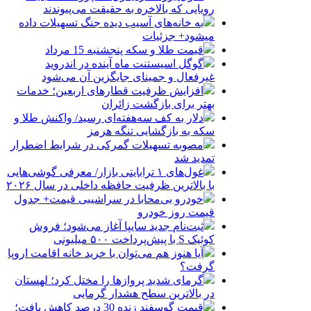
رویایی که بالاخره به حقیقت می‌پیوندند
به خانه‌های آسیب دیده جنگ تسهیلات داده
میشود+ جزئیات
قیمت طلا و سکه پنجشنبه 15 مرداد
گوگل اسیستنت ماه آینده در اندروید
غیرفعال و جمینای جایگزین آن می‌شود
افزایش ظرفیت قطارهای اربعین؛ خدمات
بهتر برای بازگشت زائران
دلار به کف سه‌هفته‌ای رسید/ واکنش طلا و
سکه به بازگشایی تنگه هرمز
مصوبه تسهیلات گمرکی در شرایط اضطرار
تمدید شد
غول‌های ۱ ترابایتی بازار/ معرفی گوشی‌هایی
با بالاترین ظرفیت حافظه داخلی در سال ۲۰۲۶
خودرو بی‌محابا در سراشیبی قیمت+ جدول
قیمت روز خودرو
ثبت‌نام جدید سایپا آغاز می‌شود؛ فروش
کوئیک S با پیش‌پرداخت ۵۰۰ میلیونی
آیا هنوز هم می‌توان با خرید خانه اقامت اروپا
گرفت؟
گرمای شدید پروازها را مختل کرد؛ لهستان
در بالاترین سطح هشدار گرمایی
قیمت گوسفند زنده 30 درصد کاهش یافت؛