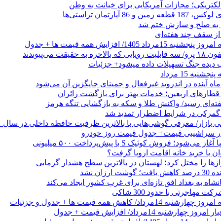
الکتریکی؛ مجازات آمریکایی برای خیانت به وطن
 از سقف چند هفته‌ای
اد 1405/ افزایش همه قیمت ها + جدول
حقیقت می‌پیوندند
ب دیده جنگ تسهیلات داده میشود+ جزئیات
نبه 15 مرداد
ه آینده در اندروید غیرفعال و جمینای جایگزین آن می‌شود
طارهای اربعین؛ خدمات بهتر برای بازگشت زائران
فته‌ای رسید/ واکنش طلا و سکه به بازگشایی تنگه هرمز
گمرکی در شرایط اضطرار تمدید شد
 در سراشیبی قیمت+ جدول قیمت روز خودرو
ی‌شود؛ فروش کوئیک S با پیش‌پرداخت ۵۰۰ میلیونی
وان با خرید خانه اقامت اروپا گرفت؟
زها را مختل کرد؛ لهستان در بالاترین سطح هشدار گرمایی
رزان نشد
شاه به بغداد افق تازه‌ای برای غرب کشور ایجاد می‌کند
 مهاجرتی با حدود 300 شاکی
داد/ کاهش همه قیمت ها + جدول و جزئیات