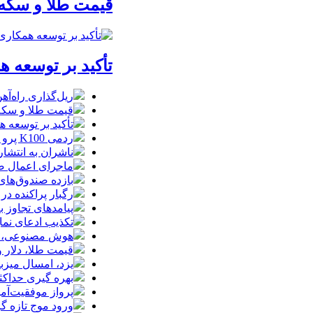
قیمت طلا و سکه امروز پنجشنبه 15مرداد/
تأکید بر توسعه ه
ریل‌گذاری راه‌آهن
قیمت طلا و سکه امروز پنجشنبه 15مرداد
تأکید بر توسعه ه
ردمی K100 پرو مکس با باتری غول‌پیکر و شارژ بی‌سیم روانه بازار می‌شود
ناشران به انتشا
ماجرای اعمال ضریب ۲.۷ برای اینترنت بی
بازده صندوق‌های
رگبار پراکنده در
پیامدهای تجاوز به ایران؛ زیان حدود 
تکذیب ادعای نما
هوش مصنوعی، بستر وقوع 55درصد 
قیمت طلا، دلار و سکه امروز پ
یزد، امسال میزب
بهره گیری حداکث
پرواز موفقیت‌آم
ورود موج تازه گ