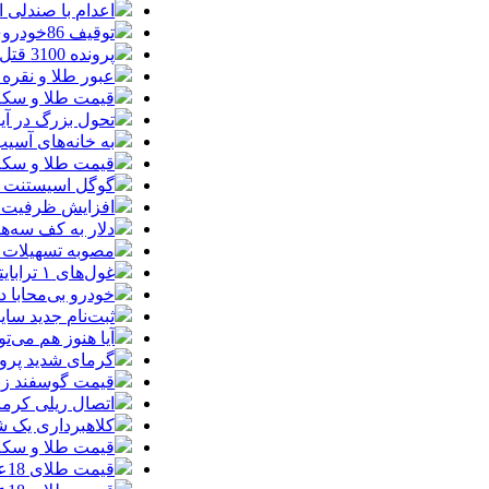
اعدام با صندلی 
توقیف 86خودروی لوکس، 187 قطعه زمین و 86 آپارتمان تراستی‌ها
پرونده 3100 قتل به صلح و سازش ختم شد
عبور طلا و نقره
قیمت طلا و سکه امروز پنجشنبه 15مرد
تحول بزرگ در آیفون ۱۸ پرو/ سه قابلیت رویایی که بالاخره به 
به خانه‌های آسی
قیمت طلا و سکه پنجش
گوگل اسیستنت ما
افزایش ظرفیت ق
دلار به کف سه‌ه
مصوبه تسهیلات 
غول‌های ۱ ترابایتی بازار/ معرفی گوشی‌هایی با بالاترین ظرفیت حافظه داخلی در سال ۲۰۲۶
خودرو بی‌محابا
ثبت‌نام جدید سایپا آغاز م
آیا هنوز هم می‌ت
گرمای شدید پروا
قیمت گوسفند زنده 30 درصد کاهش یافت؛ گوشت ا
اتصال ریلی کرمان
کلاهبرداری یک شرکت
قیمت طلا و سکه امروز چهارشنبه 14مر
قیمت طلای 18عیار امروز چهارشنبه 14مرداد/ افزایش قیمت + جدول