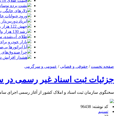
قیمت طلای 18عیار امروز 14مرداد 1405/ افزایش قیمت + جدول و جزئیات
پشت پرده نوسان ۴۴ هزار تومانی دلار در چند
دلارهای خانگی به
ورود حیوانات خا
ایرپاد دوربین‌دار اپل احتم
جهش 122 هزار واحدی شاخص بورس؛ ورود یک همت پول حقیقی در آغاز معاملات
رشد 130 هزار واحدی بورس با ورود 6 همت پول حقیقی/ صف خرید 700 نماد
طلای آب‌شده، س
بازار خودرو برای خودروهای 5-10
آیا اپراتورها بی‌صد
چرا صندوق‌های ا
هشدار افزایش دما د
صفحه نخست
/
حقوقی و قضایی
/
عمومی و سرگرمی
جزئیات ثبت اسناد غیر رسمی در سا
سخنگوی سازمان ثبت اسناد و املاک کشور از آغاز رسمی اجرای سامانه
کد نوشته: 96438
تسنیم