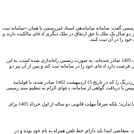
رسمی گفت: سامانه ساماندهی اسناد غیررسمی یا همان «سامانه ثبت
یش از دو سال یک ملک یا حق ارتفاق در ملک دیگری ادعای مالکیت دارند و
د را در آن ثبت کنند.
وی افزود: در حال حاضر این سامانه به دستور رئیس قوه قضاییه برای اسناد مالکیت حدنگاری که از تاریخ اول فروردین 1396 تا 31 اردیبهشت 1405 صادر شده‌اند، به صورت رسمی راه‌اندازی شده است. به این
لکی که سند آن در این بازه زمانی صادر شده ادعایی داشته باشد، از اول خرداد 1405 به مدت دو سال فرصت دارد ادعای خود را در سامانه ثبت کند و پس از آن نیز دو
سخنگوی سازمان ثبت اسناد و املاک کشور در تشریح فرآیند اقدام قانونی گفت: به طور مثال اگر شخصی ملکی دارای سند مالکیت حدنگار زردرنگ را که در تاریخ 15 اردیبهشت 1402 صادر شده، با قولنامه
 سپس با دریافت گواهی از سامانه، دعوای الزام به تنظیم سند رسمی
قویدل تأکید کرد: راه‌اندازی رسمی سامانه نسبت به اسناد حدنگاری صادره پس از سال 1396 به این معنا نیست که سایر افراد امکان ثبت ادعا ندارند؛ بلکه صرفاً مهلت قانونی دو ساله از اول خرداد 1405 برای
متقاضی ابتدا باید دارای خط تلفن همراه به نام خود بوده و در