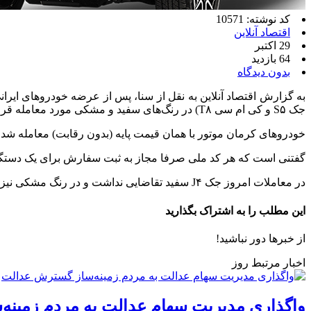
کد نوشته: 10571
اقتصاد آنلاین
29 اکتبر
64 بازدید
بدون دیدگاه
جک S۵ و کی ام سی T۸) در رنگ‌های سفید و مشکی مورد معامله قرار می‌گیرد.
خودروهای کرمان موتور با همان قیمت پایه (بدون رقابت) معامله شد و ۲۵ درصد مبلغ بابت پیش دریافت از خریداران دریافت شده و موعد تحویل اعلامی برای خریداران ۱۳دی ماه سال جاری
گفتنی است که هر کد ملی صرفا مجاز به ثبت سفارش برای یک دستگ
در معاملات امروز جک J۴ سفید تقاضایی نداشت و در رنگ مشکی نیز تقاضا به میزان حداقل سفارش برای کشف نرخ وجود نداشت و به همین علت به تایید نرسید.
این مطلب را به اشتراک بگذارید
از خبرها دور نباشید!
اخبار مرتبط روز
واگذاری مدیریت سهام عدالت به مردم زمینه