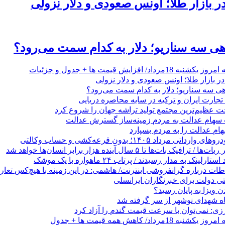
ر بازار طلا؛ اونس صعودی و دلار نزولی
اهی سه سناریو؛ دلار به کدام سمت می‌رود؟
د/ افزایش قیمت ها + جدول و جزئیات
ر بازار طلا؛ اونس صعودی و دلار نزولی
اهی سه سناریو؛ دلار به کدام سمت می‌رود؟
 عظیم‌ترین مجتمع تولید تراشه جهان را شروع کرد
 سهام عدالت به مردم زمینه‌ساز گسترش عدالت
م عدالت را به مردم بسپارد
رداد ۱۴۰۵؛ بدون قرعه‌کشی و حساب وکالتی
 بات‌ها تا ۵ سال آینده هزار برابر انسان‌ها خواهد شد
ینک به مدار رسیدند / پرتاب ۲۴ ماهواره با یک موشک
طات درباره گرانفروشی اینترنت/ هاشمی: در این زمینه با هیچ‌کس تعار
 ویزا به پایان رسید؟
ه شهدای نوشهر از سر گرفته شد
زی: نمی‌توان با سرعت قیمت گندم را آزاد کرد
رداد/ کاهش همه قیمت ها + جدول