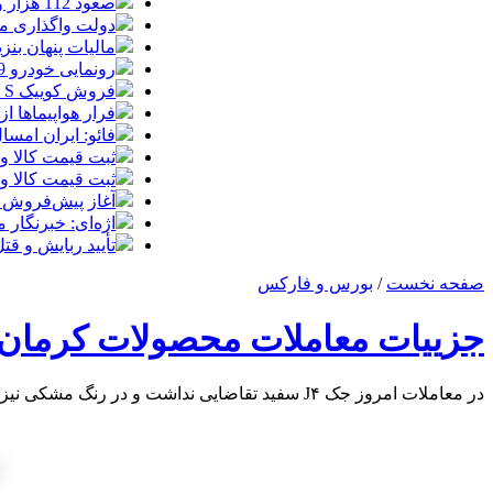
صعود 112 هزار واحدی شاخص بورس در معاملات امروز
دولت واگذاری مد
مالیات پنهان بنز
رونمایی خودرو IM LS9 توسط نیکا موتور ، لوکس ترین شاسی بلند EREV در ایران
فروش کوییک S سایپا از امروز آغاز شد؛ جزئیات ثبت‌نام و شرایط
فرار هواپیماها ا
فائو: ایران امسال بیشتر از
ثبت قیمت کالا و خدمات
ثبت قیمت کالا و خدمات
آغاز پیش‌فروش ب
اژه‌ای: خبرنگار
تأیید ربایش و ق
صفحه نخست
/
بورس و فارکس
جزییات معاملات محصولات کرمان م
در معاملات امروز جک J۴ سفید تقاضایی نداشت و در رنگ مشکی نیز تقاضا به میزان حداقل سفارش برای کشف نرخ وجود نداشت و به همین علت به تایید نرسید.