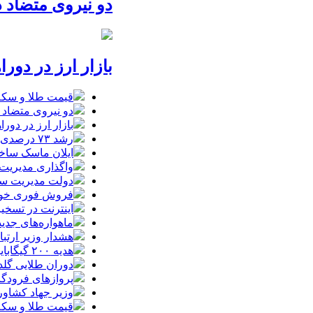
دو نیروی متضاد د
بازار ارز در دور
قیمت طلا و سکه امروز یکشنبه 18مردا
دو نیروی متضاد د
بازار ارز در دور
رشد ۷۳ درصدی تجارت ایران و ترکیه در سایه محاصره دریایی
ایلان ماسک ساخت
واگذاری مدیریت
دولت مدیریت سها
فروش فوری خودروهای وارداتی م
اینترنت در تسخیر ربات‌ها / ترافیک
ماهواره‌های جدید استارل
هشدار وزیر ارتبا
هدیه ۲۰۰ گیگابایتی دولت برای خبرنگاران ایرانسلی
دوران طلایی گلدن
پروازهای فرودگا
وزیر جهاد کشاور
قیمت طلا و سکه امروز یکشنبه 18م