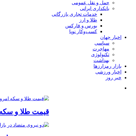
حمل و نقل عمومی
بانکداری ایرانی
خدمات تجاری بازرگانی
طلا و ارز
بورس و فارکس
کسب‌وکار نوپا
اخبار جهان
سیاسی
مهاجرت
تکنولوژی
بهداشت
بازار رمزارزها
اخبار ورزشی
خبر روز
قیمت طلا و سکه امروز یکشنبه 18مرداد/