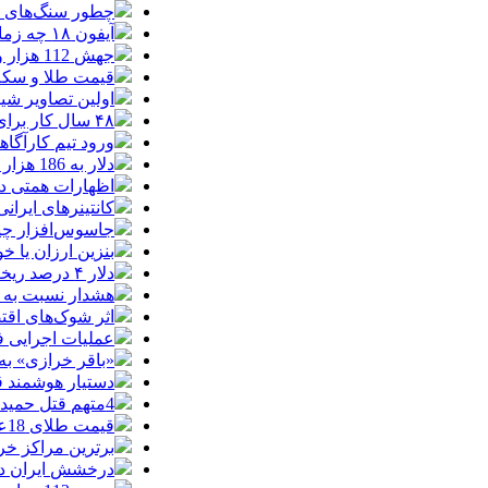
چطور سنگ‌های قدی
آیفون ۱۸ چه زمانی معرفی می‌شود؟ / آنچه درباره گوشی جدید اپل می‌دانیم
جهش 112 هزار واحدی شاخص بورس در دقایق ابتدایی معاملات امروز
قیمت طلا و سکه یکشنبه 8
اولین تصاویر شیائوم
۴۸ سال کار برای خرید یک تویوتا کمری
ورود تیم کارآگا
دلار به 186 هزار تومان برگشت/ بازارها به توافق احتمالی هرمز چه واکنشی نشان دادند؟
اظهارات همتی درباره دلار/ دلار ۱۶ در
کانتینرهای ایرانی در بندر
جاسوس‌افزار چینی «لایت‌اسپ
بنزین ارزان یا 
دلار ۴ درصد ریخت، ۲۰۷ فقط ۲.۹ درصد / خودرو زیر فشار دلار کوتاه می‌آید؟
هشدار نسبت به وف
اثر شوک‌های اقتصادی در 
عملیات اجرایی 
«باقر خرازی» به
دستیار هوشمند ق
4متهم قتل حمیدرضا رجب‌زاده دستگیر شدند
قیمت طلای 18عیار امروز شنبه 17مرداد/ افزایش قیمت + جدول و جزئیات
برترین مراکز خرید
درخشش ایران در