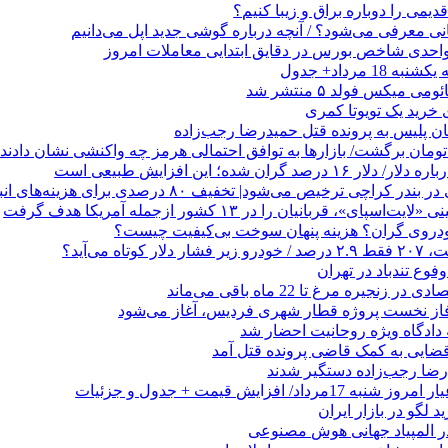
می را دوباره براق و زیبا کنیم؟
1 مرداد+ جدول
ی میکس فولد ۵ منتشر شد
هان پلیس به پرونده قتل حمیدرضا رجب‌زاده
صد گران شده؛ این افزایش طبیعی است
 کراچی ترخیص می‌شود| تخفیف ۸۰ درصدی برای هزینه‌های انبارداری
ای»، قربانیان را در ۱۳ کشور ازجمله آمریکا هدف گرفت
خودروی گران؟ هزینه پنهان سوخت بی‌کیفیت چیست؟
وع تندباد در تهران
زنجیره مرغ تا 22 ماه باقی می‌ماند
فاز نخست پروژه قطار شهری فردیس، آغاز می‌شود
 دادگاه ویژه روحانیت احضار شد
ضایی به کمک قاضی پرونده قتل آمد
 لگو در بازار ایران
 المپیاد جهانی هوش مصنوعی