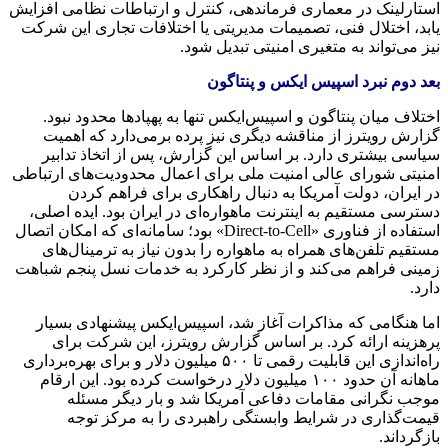
استارلینک در معماری فرماندهی، کنترل و ارتباطات نظامی افزایش
یابد، اختلال فنی، تصمیمات مدیریتی یا اختلافات تجاری این شرکت
نیز می‌تواند به متغیری امنیتی تبدیل شود.
بعد دوم نبرد اسپیس ایکس و پنتاگون
اختلاف میان پنتاگون و اسپیس‌ایکس تنها به پهپادها محدود نبود.
گزارش رویترز از مناقشه دیگری نیز پرده برمی‌دارد که اهمیت
سیاسی بیشتری دارد. بر اساس این گزارش، پس از اتخاذ تدابیر
امنیتی شورای عالی امنیت ملی برای اعمال محدودیت‌های ارتباطی
در ایران، دولت آمریکا به دنبال راهکاری برای فراهم کردن
دسترسی مستقیم به اینترنت ماهواره‌ای در ایران بود. ایده اصلی،
استفاده از فناوری «Direct-to-Cell» بود؛ سامانه‌ای که امکان اتصال
مستقیم تلفن‌های همراه به ماهواره را بدون نیاز به ترمینال‌های
زمینی فراهم می‌کند و از نظر کارکرد به خدمات نسل پنجم شباهت
دارد.
اما هنگامی که مذاکرات آغاز شد، اسپیس‌ایکس پیشنهادی بسیار
پرهزینه ارائه کرد. بر اساس گزارش رویترز، این شرکت برای
راه‌اندازی این قابلیت رقمی تا ۵۰۰ میلیون دلار و برای بهره‌برداری
ماهانه آن حدود ۱۰۰ میلیون دلار درخواست کرده بود. این ارقام
موجب نگرانی مقامات دفاعی آمریکا شد و بار دیگر مسئله
قیمت‌گذاری در شرایط وابستگی راهبردی را به مرکز توجه
بازگرداند.