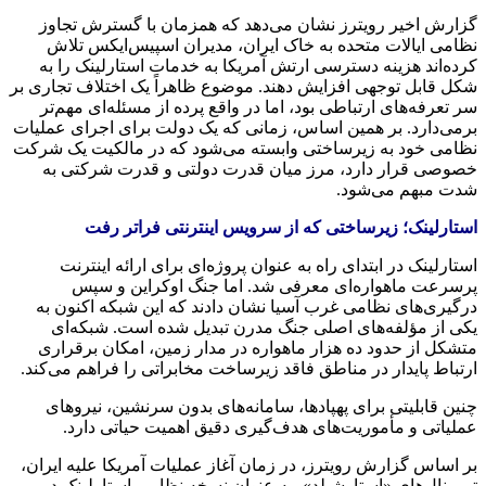
گزارش اخیر رویترز نشان می‌دهد که همزمان با گسترش تجاوز
نظامی ایالات متحده به خاک ایران، مدیران اسپیس‌ایکس تلاش
کرده‌اند هزینه دسترسی ارتش آمریکا به خدمات استارلینک را به
شکل قابل توجهی افزایش دهند. موضوع ظاهراً یک اختلاف تجاری بر
سر تعرفه‌های ارتباطی بود، اما در واقع پرده از مسئله‌ای مهم‌تر
برمی‌دارد. بر همین اساس، زمانی که یک دولت برای اجرای عملیات
نظامی خود به زیرساختی وابسته می‌شود که در مالکیت یک شرکت
خصوصی قرار دارد، مرز میان قدرت دولتی و قدرت شرکتی به
شدت مبهم می‌شود.
استارلینک؛ زیرساختی که از سرویس اینترنتی فراتر رفت
استارلینک در ابتدای راه به عنوان پروژه‌ای برای ارائه اینترنت
پرسرعت ماهواره‌ای معرفی شد. اما جنگ اوکراین و سپس
درگیری‌های نظامی غرب آسیا نشان دادند که این شبکه اکنون به
یکی از مؤلفه‌های اصلی جنگ مدرن تبدیل شده است. شبکه‌ای
متشکل از حدود ده هزار ماهواره در مدار زمین، امکان برقراری
ارتباط پایدار در مناطق فاقد زیرساخت مخابراتی را فراهم می‌کند.
چنین قابلیتی برای پهپادها، سامانه‌های بدون سرنشین، نیروهای
عملیاتی و مأموریت‌های هدف‌گیری دقیق اهمیت حیاتی دارد.
بر اساس گزارش رویترز، در زمان آغاز عملیات آمریکا علیه ایران،
ترمینال‌های «استارشیلد»، به عنوان نسخه نظامی استارلینک در