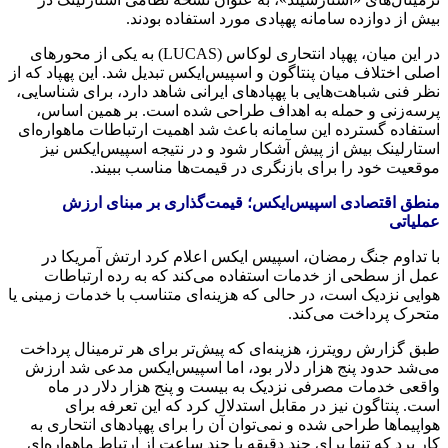
بیش از دوازده سامانه پهپادی مورد استفاده بودند.
در این میان، پهپاد انتحاری لوکاس (LUCAS) به یکی از محورهای
اصلی اختلاف میان پنتاگون و اسپیس‌ایکس تبدیل شد. این پهپاد که از
نظر فنی شباهت‌هایی با پهپادهای ایرانی شاهد دارد، برای شناسایی،
پرسه‌زنی و حمله به اهداف طراحی شده است. بر همین اساس،
استفاده گسترده این سامانه باعث شد اهمیت ارتباطات ماهواره‌ای
استارلینک بیش از پیش آشکار شود و در نتیجه اسپیس‌ایکس نیز
موقعیت خود را برای بازنگری در قیمت‌ها مناسب ببیند.
منطق اقتصادی اسپیس‌ایکس؛ قیمت‌گذاری بر مبنای ارزش
عملیاتی
با تداوم جنگ رمضان، اسپیس ایکس اعلام کرد ارتش آمریکا در
عمل از سطحی از خدمات استفاده می‌کند که به رده ارتباطات
هوایی نزدیک است، در حالی که هزینه‌ای متناسب با خدمات زمینی یا
متحرک پرداخت می‌کند.
طبق گزارش رویترز، هزینه‌ای که پیش‌تر برای هر ترمینال پرداخت
می‌شد حدود پنج هزار دلار بود، اما اسپیس‌ایکس مدعی شد ارزش
واقعی خدمات مصرفی نزدیک به بیست و پنج هزار دلار در ماه
است. پنتاگون نیز در مقابل استدلال کرد که این تعرفه برای
هواپیماها طراحی شده و نمی‌توان آن را برای پهپادهای انتحاری به
کار برد که تنها برای چند دقیقه یا چند ساعت از ارتباط ماهواره‌ای