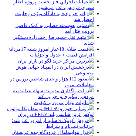
عملیات اجرایی فاز نخست پروژه قطار
شهری فردیس، آغاز می‌شود
«باقر خرازی» به دادگاه ویژه روحانیت
احضار شد
دستیار هوشمند قضایی به کمک قاضی
پرونده قتل آمد
4متهم قتل حمیدرضا رجب‌زاده دستگیر
شدند
قیمت طلای 18عیار امروز شنبه 17مرداد/
افزایش قیمت + جدول و جزئیات
برترین مراکز خرید لگو در بازار ایران
درخشش ایران در المپیاد جهانی هوش
مصنوعی
صعود 112 هزار واحدی شاخص بورس در
معاملات امروز
دولت واگذاری مدیریت سهام عدالت به
مردم را پیگیری و اجرایی کند
مالیات پنهان بنزین بی‌کیفیت
رونمایی خودرو IM LS9 توسط نیکا موتور ،
لوکس ترین شاسی بلند EREV در ایران
فروش کوییک S سایپا از امروز آغاز شد؛
جزئیات ثبت‌نام و شرایط
فرار هواپیماها از فرودگاه جده عربستان