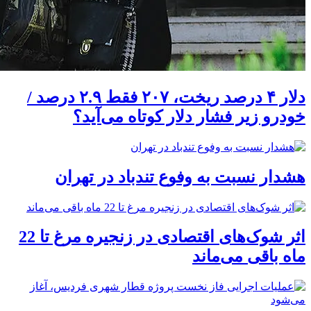
دلار ۴ درصد ریخت، ۲۰۷ فقط ۲.۹ درصد /
خودرو زیر فشار دلار کوتاه می‌آید؟
هشدار نسبت به وفوع تندباد در تهران
اثر شوک‌های اقتصادی در زنجیره مرغ تا 22
ماه باقی می‌ماند