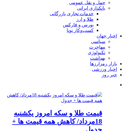
حمل و نقل عمومی
بانکداری ایرانی
خدمات تجاری بازرگانی
طلا و ارز
بورس و فارکس
کسب‌وکار نوپا
اخبار جهان
سیاسی
مهاجرت
تکنولوژی
بهداشت
بازار رمزارزها
اخبار ورزشی
خبر روز
قیمت طلا و سکه امروز یکشنبه
18مرداد/ کاهش همه قیمت ها +
جدول