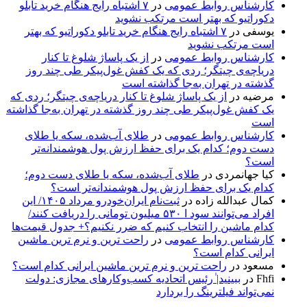
کارشناس روابط عمومی
در
۷ اشتباه رایج هنگام خرید تابلو
دکوراتیو که بهتر است مرتکب نشوید
یوسفی
در
۷ اشتباه رایج هنگام خرید تابلو دکوراتیو که بهتر
است مرتکب نشوید
کارشناس روابط عمومی
در
از یک پاساژ شلوغ تا کنار
دریاچه‌ی چیتگر؛ ردی که یک کفش غول‌پیکر طی چند روز
گذشته در تهران به‌جا گذاشته است
مرضیه
در
از یک پاساژ شلوغ تا کنار دریاچه‌ی چیتگر؛ ردی که
یک کفش غول‌پیکر طی چند روز گذشته در تهران به‌جا گذاشته
است
کارشناس روابط عمومی
در
طلای آب‌شده، سکه یا طلای
دست دوم؛ کدام یک برای حفظ ارزش پول هوشمندانه‌تر
است؟
کیا جهانمردی
در
طلای آب‌شده، سکه یا طلای دست دوم؛
کدام یک برای حفظ ارزش پول هوشمندانه‌تر است؟
کمال عبدالله زاده
در
ثبت‌نام ایران‌خودرو مرداد ۱۴۰۵/ این
افراد می‌توانند سود ا ۵۳۰ میلیون تومانی را دریافت کنند/
کدام ماشین را انتخاب کنیم که ضرر نکنیم؟+ جدول قیمت‌ها
کارشناس روابط عمومی
در
راحت ترین و نرم ترین ماشین
ایرانی کدام است؟
مسعود
در
راحت ترین و نرم ترین ماشین ایرانی کدام است؟
Fhfi
در
ببینید| ٰرئیس اتحادیه کسب‌وکارهای مجازی: دولت
نمی‌تواند فیلترینگ را بردارد