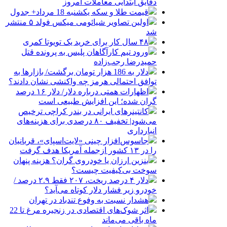
دقایق ابتدایی معاملات امروز
قیمت طلا و سکه یکشنبه 18 مرداد+ جدول
اولین تصاویر شیائومی میکس فولد ۵ منتشر
شد
۴۸ سال کار برای خرید یک تویوتا کمری
ورود تیم کارآگاهان پلیس به پرونده قتل
حمیدرضا رجب‌زاده
دلار به 186 هزار تومان برگشت/ بازارها به
توافق احتمالی هرمز چه واکنشی نشان دادند؟
اظهارات همتی درباره دلار/ دلار ۱۶ درصد
گران شده؛ این افزایش طبیعی است
کانتینرهای ایرانی در بندر کراچی ترخیص
می‌شود| تخفیف ۸۰ درصدی برای هزینه‌های
انبارداری
جاسوس‌افزار چینی «لایت‌اسپای»، قربانیان
را در ۱۳ کشور ازجمله آمریکا هدف گرفت
بنزین ارزان یا خودروی گران؟ هزینه پنهان
سوخت بی‌کیفیت چیست؟
دلار ۴ درصد ریخت، ۲۰۷ فقط ۲.۹ درصد /
خودرو زیر فشار دلار کوتاه می‌آید؟
هشدار نسبت به وفوع تندباد در تهران
اثر شوک‌های اقتصادی در زنجیره مرغ تا 22
ماه باقی می‌ماند