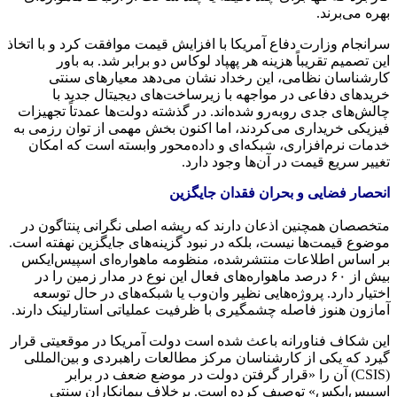
بهره می‌برند.
سرانجام وزارت دفاع آمریکا با افزایش قیمت موافقت کرد و با اتخاذ
این تصمیم تقریباً هزینه هر پهپاد لوکاس دو برابر شد. به باور
کارشناسان نظامی، این رخداد نشان می‌دهد معیارهای سنتی
خریدهای دفاعی در مواجهه با زیرساخت‌های دیجیتال جدید با
چالش‌های جدی روبه‌رو شده‌اند. در گذشته دولت‌ها عمدتاً تجهیزات
فیزیکی خریداری می‌کردند، اما اکنون بخش مهمی از توان رزمی به
خدمات نرم‌افزاری، شبکه‌ای و داده‌محور وابسته است که امکان
تغییر سریع قیمت در آن‌ها وجود دارد.
انحصار فضایی و بحران فقدان جایگزین
متخصصان همچنین اذعان دارند که ریشه اصلی نگرانی پنتاگون در
موضوع قیمت‌ها نیست، بلکه در نبود گزینه‌های جایگزین نهفته است.
بر اساس اطلاعات منتشرشده، منظومه ماهواره‌ای اسپیس‌ایکس
بیش از ۶۰ درصد ماهواره‌های فعال این نوع در مدار زمین را در
اختیار دارد. پروژه‌هایی نظیر وان‌وب یا شبکه‌های در حال توسعه
آمازون هنوز فاصله چشمگیری با ظرفیت عملیاتی استارلینک دارند.
این شکاف فناورانه باعث شده است دولت آمریکا در موقعیتی قرار
گیرد که یکی از کارشناسان مرکز مطالعات راهبردی و بین‌المللی
(CSIS) آن را «قرار گرفتن دولت در موضع ضعف در برابر
اسپیس‌ایکس» توصیف کرده است. برخلاف پیمانکاران سنتی