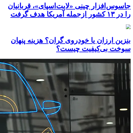
جاسوس‌افزار چینی «لایت‌اسپای»، قربانیان
را در ۱۳ کشور ازجمله آمریکا هدف گرفت
بنزین ارزان یا خودروی گران؟ هزینه پنهان
سوخت بی‌کیفیت چیست؟