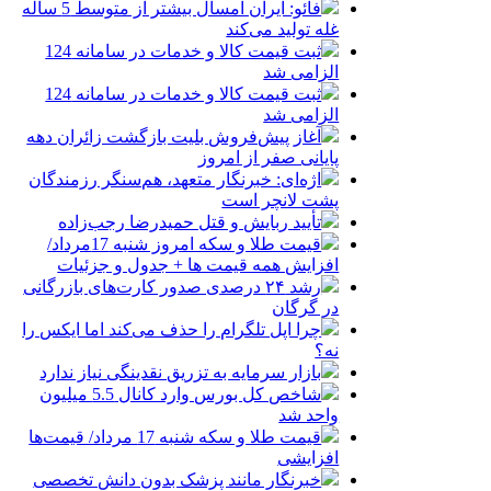
فائو: ایران امسال بیشتر از متوسط 5 ساله
غله تولید می‌کند
ثبت قیمت کالا و خدمات در سامانه 124
الزامی شد
ثبت قیمت کالا و خدمات در سامانه 124
الزامی شد
آغاز پیش‌فروش بلیت بازگشت زائران دهه
پایانی صفر از امروز
اژه‌ای: خبرنگار متعهد، هم‌سنگر رزمندگان
پشت لانچر است
تأیید ربایش و قتل حمیدرضا رجب‌زاده
قیمت طلا و سکه امروز شنبه 17مرداد/
افزایش همه قیمت ها + جدول و جزئیات
رشد ۲۴ درصدی صدور کارت‌های بازرگانی
در گرگان
چرا اپل تلگرام را حذف می‌کند اما ایکس را
نه؟
بازار سرمایه به تزریق نقدینگی نیاز ندارد
شاخص کل بورس وارد کانال 5.5 میلیون
واحد شد
قیمت طلا و سکه شنبه 17 مرداد/ قیمت‌ها
افزایشی
خبرنگار مانند پزشک بدون دانش تخصصی