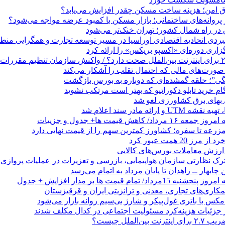
تاق امن؛ هزینه ساخت مسکن چقدر افزایش می‌یابد؟
روانه‌های ساختمانی؛ بازار مسکن با کمبود عرضه مواجه می‌شود؟
 در راه شمال کشور؛ تهران خنک‌تر می‌شود
بردی اتحادیه اقتصادی اوراسیا در مسیر توسعه تجارت و همگرایی منطق
گزاری دوره‌ای «اکسپو بریکس» را ارائه کرد
نگی”؛ حلقه گمشده‌ای که دوباره به بورس بازگشت
بهای برق کشاورزی لغو شد
 ارائه مادر سند اعلام شد
/ کاهش قیمت ها+ جدول و جزییات
زرعه تا سفره؛ کشاورز کمترین سهم را از قیمت نهایی دارد
 20 همت عبور کرد
رک نظارتی سازمان هواپیمایی، بازرسی و تعزیرات در عملیات پروازی 
 چابهار ــ زاهدان تا پایان مرداد به اتمام می‌رسد
/ تمام قیمت ها بر مدار افزایش + جدول
مکاری‌های تجاری، معدنی و ترانزیتی ایران و قرقیزستان
ر جزئیات هزینه‌کرد مسئولیت اجتماعی در کدال مکلف شدند
ن‌الملل چیست؟