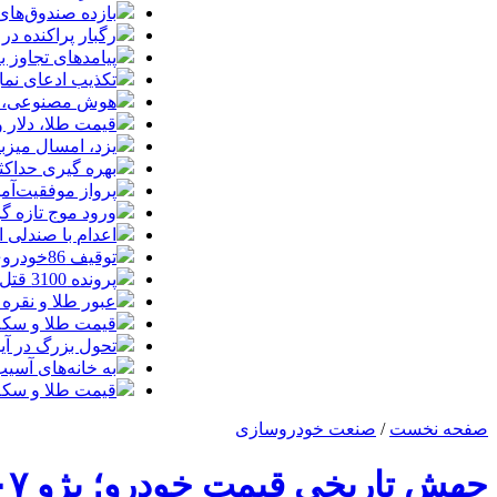
بازده صندوق‌های
رگبار پراکنده در
پیامدهای تجاوز به ایران؛ زیان حدود 
تکذیب ادعای نما
هوش مصنوعی، بستر وقوع 55درصد 
قیمت طلا، دلار و سکه امروز پ
یزد، امسال میزب
بهره گیری حداکث
پرواز موفقیت‌آم
ورود موج تازه گ
اعدام با صندلی 
توقیف 86خودروی لوکس، 187 قطعه زمین و 86 آپارتمان تراستی‌ها
پرونده 3100 قتل به صلح و سازش ختم شد
عبور طلا و نقره
قیمت طلا و سکه امروز پنجشنبه 15مرد
تحول بزرگ در آیفون ۱۸ پرو/ سه قابلیت رویایی که بالاخره به 
به خانه‌های آسی
قیمت طلا و سکه پنجش
صفحه نخست
/
صنعت خودروسازی
جهش تاریخی قیمت خودرو؛ پژو ۲۰۷ تا ۵.۵ میلیارد تومان می‌رسد؟