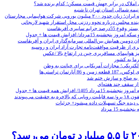
 املاک در برابر جهش قیمت مسکن؛ کدام برنده شد؟
 نیمه شمالی استان تهران تا شنبه
۲۰۰ میلیون یورویی شرکت هواپیمایی مجارستان
ینده مجلس درباره نحوه ردزنی محل استقرار شهید لاریجانی
جرایم سایبری آفریقاست
نجشنبه 15مرداد/ افزایش قیمت ها + جدول
ان دومین همایش بین‌المللی سرمایه‌گذاری ایران و آفریقاست
ری از ظرفیت موافقت‌نامه تجارت آزاد ایران و روسیه
یز هواپیمای مسافربری چین در ارتفاع بالا /عکس
رما به کشور
الکتریکی؛ مجازات آمریکایی برای خیانت به وطن
 از سقف چند هفته‌ای
اد 1405/ افزایش همه قیمت ها + جدول
حقیقت می‌پیوندند
ب دیده جنگ تسهیلات داده میشود+ جزئیات
نبه 15 مرداد