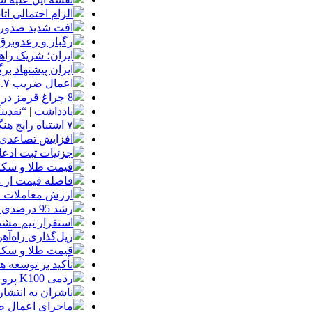
الزام احتمالی ا
افت شدید صدور پ
رگبار و رعدوبرق
ایران؛ شریک راه
ایران پیشنهاد بر
اعمال ضریب ۲.۷ برای اینترنت بین‌الملل صحت دارد؟ / واکنش سازمان تنظیم مقررات
8 چراغ قرمز در صورت‌های مالی که احتمال تقلب را آشکار می‌کند
یادداشت | “نقدی
۷ اشتباه رایج هنگام خرید تابلو دکوراتیو که بهتر است مرتکب نشوید
افزایش تصاعدی 
جزئیات ثبت ادعا، تهیه نقشه UTM و
قیمت طلا و سکه امروز جمعه ۱۶ مرداد
فاصله قیمت از م
ارزش معاملات خرد از مرز
رشد 95 درصدی ارزش معاملات بورس‌های کالایی
استقرار تیم مشت
ریل‌گذاری راه‌آهن
قیمت طلا و سکه امروز پنجشنبه 15مرداد
تأکید بر توسعه ه
ردمی K100 پرو مکس با باتری غول‌پیکر و شارژ بی‌سیم روانه بازار می‌شود
ناشران به انتشا
ماجرای اعمال ضریب ۲.۷ برای اینترنت بی