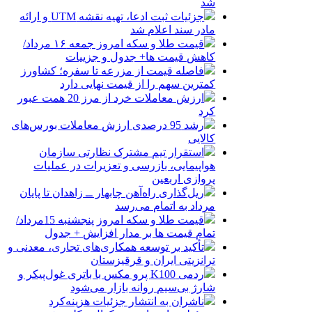
شد
جزئیات ثبت ادعا، تهیه نقشه UTM و ارائه
مادر سند اعلام شد
قیمت طلا و سکه امروز جمعه ۱۶ مرداد/
کاهش قیمت ها+ جدول و جزییات
فاصله قیمت از مزرعه تا سفره؛ کشاورز
کمترین سهم را از قیمت نهایی دارد
ارزش معاملات خرد از مرز 20 همت عبور
کرد
رشد 95 درصدی ارزش معاملات بورس‌های
کالایی
استقرار تیم مشترک نظارتی سازمان
هواپیمایی، بازرسی و تعزیرات در عملیات
پروازی اربعین
ریل‌گذاری راه‌آهن چابهار ــ زاهدان تا پایان
مرداد به اتمام می‌رسد
قیمت طلا و سکه امروز پنجشنبه 15مرداد/
تمام قیمت ها بر مدار افزایش + جدول
تأکید بر توسعه همکاری‌های تجاری، معدنی و
ترانزیتی ایران و قرقیزستان
ردمی K100 پرو مکس با باتری غول‌پیکر و
شارژ بی‌سیم روانه بازار می‌شود
ناشران به انتشار جزئیات هزینه‌کرد