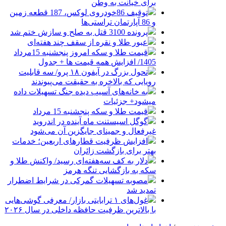
برای خیانت به وطن
توقیف 86خودروی لوکس، 187 قطعه زمین
و 86 آپارتمان تراستی‌ها
پرونده 3100 قتل به صلح و سازش ختم شد
عبور طلا و نقره از سقف چند هفته‌ای
قیمت طلا و سکه امروز پنجشنبه 15مرداد
1405/ افزایش همه قیمت ها + جدول
تحول بزرگ در آیفون ۱۸ پرو/ سه قابلیت
رویایی که بالاخره به حقیقت می‌پیوندند
به خانه‌های آسیب دیده جنگ تسهیلات داده
میشود+ جزئیات
قیمت طلا و سکه پنجشنبه 15 مرداد
گوگل اسیستنت ماه آینده در اندروید
غیرفعال و جمینای جایگزین آن می‌شود
افزایش ظرفیت قطارهای اربعین؛ خدمات
بهتر برای بازگشت زائران
دلار به کف سه‌هفته‌ای رسید/ واکنش طلا و
سکه به بازگشایی تنگه هرمز
مصوبه تسهیلات گمرکی در شرایط اضطرار
تمدید شد
غول‌های ۱ ترابایتی بازار/ معرفی گوشی‌هایی
با بالاترین ظرفیت حافظه داخلی در سال ۲۰۲۶