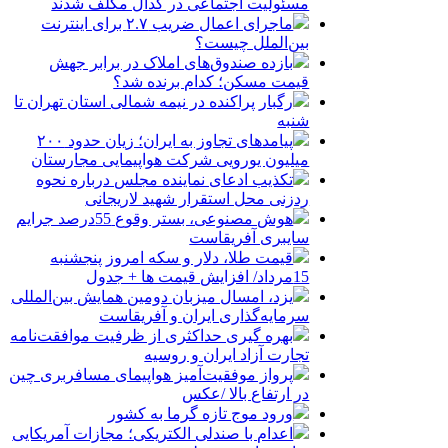
مسئولیت اجتماعی در کدال مکلف شدند
ماجرای اعمال ضریب ۲.۷ برای اینترنت
بین‌الملل چیست؟
بازده صندوق‌های املاک در برابر جهش
قیمت مسکن؛ کدام برنده شد؟
رگبار پراکنده در نیمه شمالی استان تهران تا
شنبه
پیامدهای تجاوز به ایران؛ زیان حدود ۲۰۰
میلیون یورویی شرکت هواپیمایی مجارستان
تکذیب ادعای نماینده مجلس درباره نحوه
ردزنی محل استقرار شهید لاریجانی
هوش مصنوعی، بستر وقوع 55درصد جرایم
سایبری آفریقاست
قیمت طلا، دلار و سکه امروز پنجشنبه
15مرداد/ افزایش قیمت ها + جدول
یزد، امسال میزبان دومین همایش بین‌المللی
سرمایه‌گذاری ایران و آفریقاست
بهره گیری حداکثری از ظرفیت موافقت‌نامه
تجارت آزاد ایران و روسیه
پرواز موفقیت‌آمیز هواپیمای مسافربری چین
در ارتفاع بالا /عکس
ورود موج تازه گرما به کشور
اعدام با صندلی الکتریکی؛ مجازات آمریکایی