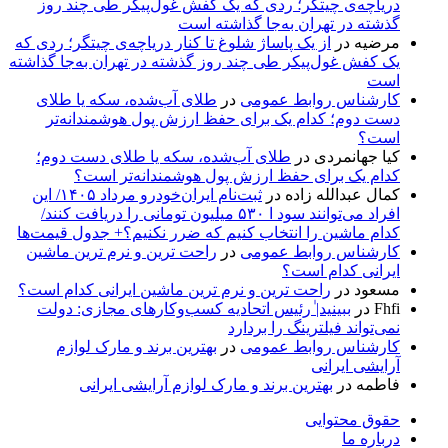
دریاچه‌ی چیتگر؛ ردی که یک کفش غول‌پیکر طی چند روز
گذشته در تهران به‌جا گذاشته است
مرضیه
در
از یک پاساژ شلوغ تا کنار دریاچه‌ی چیتگر؛ ردی که
یک کفش غول‌پیکر طی چند روز گذشته در تهران به‌جا گذاشته
است
کارشناس روابط عمومی
در
طلای آب‌شده، سکه یا طلای
دست دوم؛ کدام یک برای حفظ ارزش پول هوشمندانه‌تر
است؟
کیا جهانمردی
در
طلای آب‌شده، سکه یا طلای دست دوم؛
کدام یک برای حفظ ارزش پول هوشمندانه‌تر است؟
کمال عبدالله زاده
در
ثبت‌نام ایران‌خودرو مرداد ۱۴۰۵/ این
افراد می‌توانند سود ا ۵۳۰ میلیون تومانی را دریافت کنند/
کدام ماشین را انتخاب کنیم که ضرر نکنیم؟+ جدول قیمت‌ها
کارشناس روابط عمومی
در
راحت ترین و نرم ترین ماشین
ایرانی کدام است؟
مسعود
در
راحت ترین و نرم ترین ماشین ایرانی کدام است؟
Fhfi
در
ببینید| ٰرئیس اتحادیه کسب‌وکارهای مجازی: دولت
نمی‌تواند فیلترینگ را بردارد
کارشناس روابط عمومی
در
بهترین برند و مارک لوازم
آرایشی ایرانی
فاطمه
در
بهترین برند و مارک لوازم آرایشی ایرانی
حقوق محتوایی
درباره ما