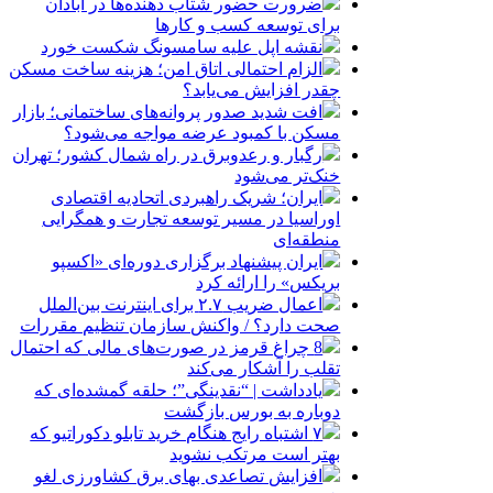
ضرورت حضور شتاب ‌دهنده‌ها در آبادان
برای توسعه کسب‌ و کارها
نقشه اپل علیه سامسونگ شکست خورد
الزام احتمالی اتاق امن؛ هزینه ساخت مسکن
چقدر افزایش می‌یابد؟
افت شدید صدور پروانه‌های ساختمانی؛ بازار
مسکن با کمبود عرضه مواجه می‌شود؟
رگبار و رعدوبرق در راه شمال کشور؛ تهران
خنک‌تر می‌شود
ایران؛ شریک راهبردی اتحادیه اقتصادی
اوراسیا در مسیر توسعه تجارت و همگرایی
منطقه‌ای
ایران پیشنهاد برگزاری دوره‌ای «اکسپو
بریکس» را ارائه کرد
اعمال ضریب ۲.۷ برای اینترنت بین‌الملل
صحت دارد؟ / واکنش سازمان تنظیم مقررات
8 چراغ قرمز در صورت‌های مالی که احتمال
تقلب را آشکار می‌کند
یادداشت | “نقدینگی”؛ حلقه گمشده‌ای که
دوباره به بورس بازگشت
۷ اشتباه رایج هنگام خرید تابلو دکوراتیو که
بهتر است مرتکب نشوید
افزایش تصاعدی بهای برق کشاورزی لغو