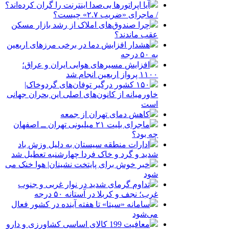
آیا اپراتورها بی‌صدا اینترنت را گران کرده‌اند؟
/ ماجرای «ضریب ۲.۷» چیست؟
چرا صندوق‌های املاک از رشد بازار مسکن
عقب ماندند؟
هشدار افزایش دما در برخی مرزهای اربعین
به ۵۰ درجه
افزایش مسیرهای هوایی ایران و عراق؛
۱۱۰۰ پرواز اربعین انجام شد
۱۵۰ کشور درگیر توفان‌های گردوخاک|
خاورمیانه از کانون‌های اصلی این بحران جهانی
است
کاهش دمای تهران از جمعه
ماجرای بلیت ۲۱ میلیونی تهران ــ اصفهان
چه بود؟
ادارات منطقه سیستان به دلیل وزش باد
شدید و گرد و خاک فردا چهارشنبه تعطیل شد
خبر خوش برای پایتخت نشینان| هوا خنک می
شود
تداوم گرمای شدید در نوار غربی و جنوب
غرب؛ نجف و کربلا در آستانه ۵۰ درجه
سامانه «سیتا» تا هفته آینده در کشور فعال
می‌شود
معافیت 199 کالای اساسی کشاورزی و دارو