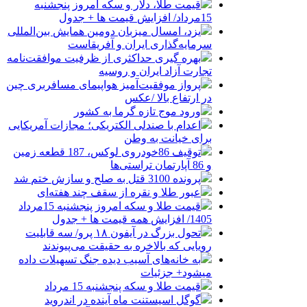
قیمت طلا، دلار و سکه امروز پنجشنبه
15مرداد/ افزایش قیمت ها + جدول
یزد، امسال میزبان دومین همایش بین‌المللی
سرمایه‌گذاری ایران و آفریقاست
بهره گیری حداکثری از ظرفیت موافقت‌نامه
تجارت آزاد ایران و روسیه
پرواز موفقیت‌آمیز هواپیمای مسافربری چین
در ارتفاع بالا /عکس
ورود موج تازه گرما به کشور
اعدام با صندلی الکتریکی؛ مجازات آمریکایی
برای خیانت به وطن
توقیف 86خودروی لوکس، 187 قطعه زمین
و 86 آپارتمان تراستی‌ها
پرونده 3100 قتل به صلح و سازش ختم شد
عبور طلا و نقره از سقف چند هفته‌ای
قیمت طلا و سکه امروز پنجشنبه 15مرداد
1405/ افزایش همه قیمت ها + جدول
تحول بزرگ در آیفون ۱۸ پرو/ سه قابلیت
رویایی که بالاخره به حقیقت می‌پیوندند
به خانه‌های آسیب دیده جنگ تسهیلات داده
میشود+ جزئیات
قیمت طلا و سکه پنجشنبه 15 مرداد
گوگل اسیستنت ماه آینده در اندروید