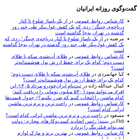
گفت‌وگوی روزانه ایرانیان
کارشناس روابط عمومی
در
از یک پاساژ شلوغ تا کنار
دریاچه‌ی چیتگر؛ ردی که یک کفش غول‌پیکر طی چند روز
گذشته در تهران به‌جا گذاشته است
مرضیه
در
از یک پاساژ شلوغ تا کنار دریاچه‌ی چیتگر؛ ردی که
یک کفش غول‌پیکر طی چند روز گذشته در تهران به‌جا گذاشته
است
کارشناس روابط عمومی
در
طلای آب‌شده، سکه یا طلای
دست دوم؛ کدام یک برای حفظ ارزش پول هوشمندانه‌تر
است؟
کیا جهانمردی
در
طلای آب‌شده، سکه یا طلای دست دوم؛
کدام یک برای حفظ ارزش پول هوشمندانه‌تر است؟
کمال عبدالله زاده
در
ثبت‌نام ایران‌خودرو مرداد ۱۴۰۵/ این
افراد می‌توانند سود ا ۵۳۰ میلیون تومانی را دریافت کنند/
کدام ماشین را انتخاب کنیم که ضرر نکنیم؟+ جدول قیمت‌ها
کارشناس روابط عمومی
در
راحت ترین و نرم ترین ماشین
ایرانی کدام است؟
مسعود
در
راحت ترین و نرم ترین ماشین ایرانی کدام است؟
Fhfi
در
ببینید| ٰرئیس اتحادیه کسب‌وکارهای مجازی: دولت
نمی‌تواند فیلترینگ را بردارد
کارشناس روابط عمومی
در
بهترین برند و مارک لوازم
آرایشی ایرانی