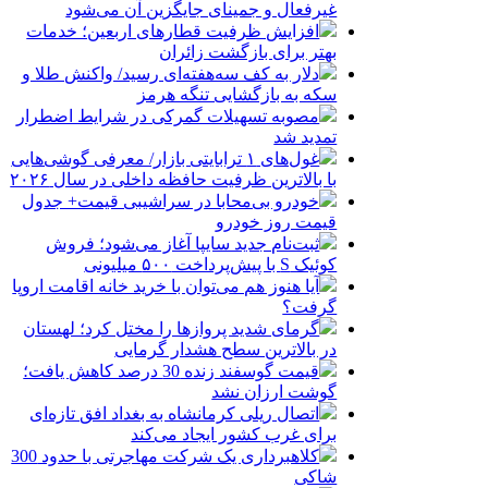
غیرفعال و جمینای جایگزین آن می‌شود
افزایش ظرفیت قطارهای اربعین؛ خدمات
بهتر برای بازگشت زائران
دلار به کف سه‌هفته‌ای رسید/ واکنش طلا و
سکه به بازگشایی تنگه هرمز
مصوبه تسهیلات گمرکی در شرایط اضطرار
تمدید شد
غول‌های ۱ ترابایتی بازار/ معرفی گوشی‌هایی
با بالاترین ظرفیت حافظه داخلی در سال ۲۰۲۶
خودرو بی‌محابا در سراشیبی قیمت+ جدول
قیمت روز خودرو
ثبت‌نام جدید سایپا آغاز می‌شود؛ فروش
کوئیک S با پیش‌پرداخت ۵۰۰ میلیونی
آیا هنوز هم می‌توان با خرید خانه اقامت اروپا
گرفت؟
گرمای شدید پروازها را مختل کرد؛ لهستان
در بالاترین سطح هشدار گرمایی
قیمت گوسفند زنده 30 درصد کاهش یافت؛
گوشت ارزان نشد
اتصال ریلی کرمانشاه به بغداد افق تازه‌ای
برای غرب کشور ایجاد می‌کند
کلاهبرداری یک شرکت مهاجرتی با حدود 300
شاکی