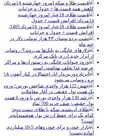
قیمت طلا و سکه امروز چهارشنبه 14مرداد/
کاهش همه قیمت ها + جدول و جزئیات
قیمت طلای 18عیار امروز چهارشنبه
14مرداد/ افزایش قیمت + جدول
قیمت طلای 18عیار امروز 14مرداد 1405/
افزایش قیمت + جدول و جزئیات
پشت پرده نوسان ۴۴ هزار تومانی دلار در
چند ماه
دلارهای خانگی به بانک‌ها می‌روند؟/ رونمایی
از ابزار جدید ارزی بانک مرکزی
ورود حیوانات خانگی به رستوران‌ها و مراکز
عرضه غذا تخلف بهداشتی است
ایرپاد دوربین‌دار اپل احتمالا در کنار آیفون ۱۸
پرو رونمایی می‌شود
جهش 122 هزار واحدی شاخص بورس؛ ورود
یک همت پول حقیقی در آغاز معاملات
رشد 130 هزار واحدی بورس با ورود 6 همت
پول حقیقی/ صف خرید 700 نماد
طلای آب‌شده، سکه یا طلای دست دوم؛
کدام یک برای حفظ ارزش پول هوشمندانه‌تر
است؟
بازار خودرو برای خودروهای 5-10 میلیاردی
آماده نیست!