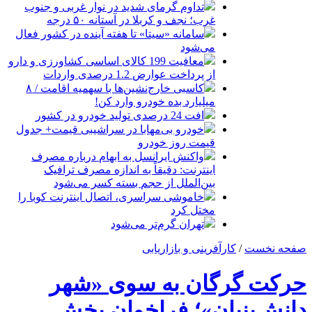
تداوم گرمای شدید در نوار غربی و جنوب
غرب؛ نجف و کربلا در آستانه ۵۰ درجه
سامانه «سیتا» تا هفته آینده در کشور فعال
می‌شود
معافیت 199 کالای اساسی کشاورزی و دارو
از پرداخت عوارض 1.2 درصدی واردات
کاسبی خارج‌نشین‌ها با سهمیه اقامت / ۸
میلیارد بده خودرو وارد کن!
افت 24 درصدی تولید خودرو در کشور
خودرو بی‌مهابا در سراشیبی قیمت+ جدول
قیمت روز خودرو
واکنش ایرانسل به ابهام درباره مصرف
اینترنت: دقیقاً به اندازه مصرف ترافیک
بین‌الملل از حجم بسته کسر می‌شود
خاموشی سراسری، اتصال اینترنت کوبا را
مختل کرد
تهران گرم‌تر می‌شود
صفحه نخست
/
کارآفرینی و بازاریابی
حرکت گرگان به سوی «شهر
دانش‌بنیان»؛ فراخوان بخش