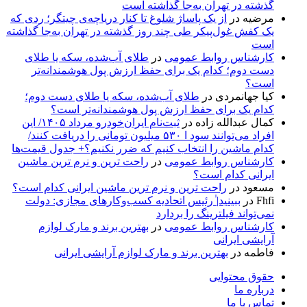
گذشته در تهران به‌جا گذاشته است
مرضیه
در
از یک پاساژ شلوغ تا کنار دریاچه‌ی چیتگر؛ ردی که
یک کفش غول‌پیکر طی چند روز گذشته در تهران به‌جا گذاشته
است
کارشناس روابط عمومی
در
طلای آب‌شده، سکه یا طلای
دست دوم؛ کدام یک برای حفظ ارزش پول هوشمندانه‌تر
است؟
کیا جهانمردی
در
طلای آب‌شده، سکه یا طلای دست دوم؛
کدام یک برای حفظ ارزش پول هوشمندانه‌تر است؟
کمال عبدالله زاده
در
ثبت‌نام ایران‌خودرو مرداد ۱۴۰۵/ این
افراد می‌توانند سود ا ۵۳۰ میلیون تومانی را دریافت کنند/
کدام ماشین را انتخاب کنیم که ضرر نکنیم؟+ جدول قیمت‌ها
کارشناس روابط عمومی
در
راحت ترین و نرم ترین ماشین
ایرانی کدام است؟
مسعود
در
راحت ترین و نرم ترین ماشین ایرانی کدام است؟
Fhfi
در
ببینید| ٰرئیس اتحادیه کسب‌وکارهای مجازی: دولت
نمی‌تواند فیلترینگ را بردارد
کارشناس روابط عمومی
در
بهترین برند و مارک لوازم
آرایشی ایرانی
فاطمه
در
بهترین برند و مارک لوازم آرایشی ایرانی
حقوق محتوایی
درباره ما
تماس با ما