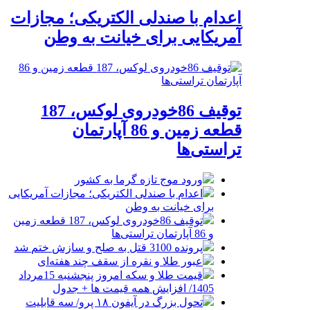
اعدام با صندلی الکتریکی؛ مجازات
آمریکایی برای خیانت به وطن
توقیف 86خودروی لوکس، 187
قطعه زمین و 86 آپارتمان
تراستی‌ها
ورود موج تازه گرما به کشور
اعدام با صندلی الکتریکی؛ مجازات آمریکایی
برای خیانت به وطن
توقیف 86خودروی لوکس، 187 قطعه زمین
و 86 آپارتمان تراستی‌ها
پرونده 3100 قتل به صلح و سازش ختم شد
عبور طلا و نقره از سقف چند هفته‌ای
قیمت طلا و سکه امروز پنجشنبه 15مرداد
1405/ افزایش همه قیمت ها + جدول
تحول بزرگ در آیفون ۱۸ پرو/ سه قابلیت