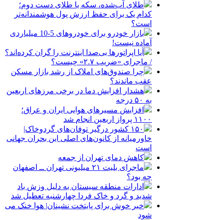
طلای آب‌شده، سکه یا طلای دست دوم؛
کدام یک برای حفظ ارزش پول هوشمندانه‌تر
است؟
بازار خودرو برای خودروهای 5-10 میلیاردی
آماده نیست!
آیا اپراتورها بی‌صدا اینترنت را گران کرده‌اند؟
/ ماجرای «ضریب ۲.۷» چیست؟
چرا صندوق‌های املاک از رشد بازار مسکن
عقب ماندند؟
هشدار افزایش دما در برخی مرزهای اربعین
به ۵۰ درجه
افزایش مسیرهای هوایی ایران و عراق؛
۱۱۰۰ پرواز اربعین انجام شد
۱۵۰ کشور درگیر توفان‌های گردوخاک|
خاورمیانه از کانون‌های اصلی این بحران جهانی
است
کاهش دمای تهران از جمعه
ماجرای بلیت ۲۱ میلیونی تهران ــ اصفهان
چه بود؟
ادارات منطقه سیستان به دلیل وزش باد
شدید و گرد و خاک فردا چهارشنبه تعطیل شد
خبر خوش برای پایتخت نشینان| هوا خنک می
شود