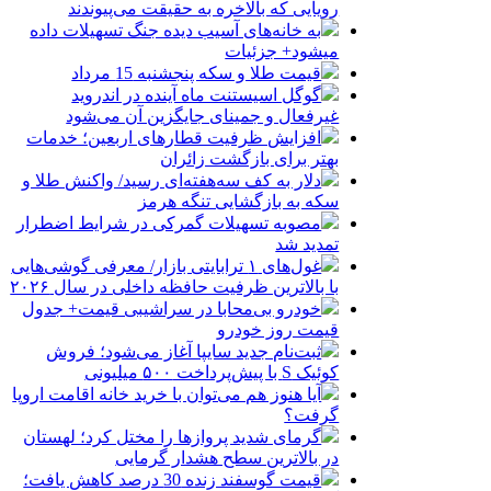
رویایی که بالاخره به حقیقت می‌پیوندند
به خانه‌های آسیب دیده جنگ تسهیلات داده
میشود+ جزئیات
قیمت طلا و سکه پنجشنبه 15 مرداد
گوگل اسیستنت ماه آینده در اندروید
غیرفعال و جمینای جایگزین آن می‌شود
افزایش ظرفیت قطارهای اربعین؛ خدمات
بهتر برای بازگشت زائران
دلار به کف سه‌هفته‌ای رسید/ واکنش طلا و
سکه به بازگشایی تنگه هرمز
مصوبه تسهیلات گمرکی در شرایط اضطرار
تمدید شد
غول‌های ۱ ترابایتی بازار/ معرفی گوشی‌هایی
با بالاترین ظرفیت حافظه داخلی در سال ۲۰۲۶
خودرو بی‌محابا در سراشیبی قیمت+ جدول
قیمت روز خودرو
ثبت‌نام جدید سایپا آغاز می‌شود؛ فروش
کوئیک S با پیش‌پرداخت ۵۰۰ میلیونی
آیا هنوز هم می‌توان با خرید خانه اقامت اروپا
گرفت؟
گرمای شدید پروازها را مختل کرد؛ لهستان
در بالاترین سطح هشدار گرمایی
قیمت گوسفند زنده 30 درصد کاهش یافت؛