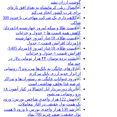
گوشت ارزان نشد
اتصال ریلی کرمانشاه به بغداد افق تازه‌ای
برای غرب کشور ایجاد می‌کند
کلاهبرداری یک شرکت مهاجرتی با حدود 300
شاکی
قیمت طلا و سکه امروز چهارشنبه 14مرداد/
کاهش همه قیمت ها + جدول و جزئیات
قیمت طلای 18عیار امروز چهارشنبه
14مرداد/ افزایش قیمت + جدول
قیمت طلای 18عیار امروز 14مرداد 1405/
افزایش قیمت + جدول و جزئیات
پشت پرده نوسان ۴۴ هزار تومانی دلار در
چند ماه
دلارهای خانگی به بانک‌ها می‌روند؟/ رونمایی
از ابزار جدید ارزی بانک مرکزی
ورود حیوانات خانگی به رستوران‌ها و مراکز
عرضه غذا تخلف بهداشتی است
ایرپاد دوربین‌دار اپل احتمالا در کنار آیفون ۱۸
پرو رونمایی می‌شود
جهش 122 هزار واحدی شاخص بورس؛ ورود
یک همت پول حقیقی در آغاز معاملات
رشد 130 هزار واحدی بورس با ورود 6 همت
پول حقیقی/ صف خرید 700 نماد