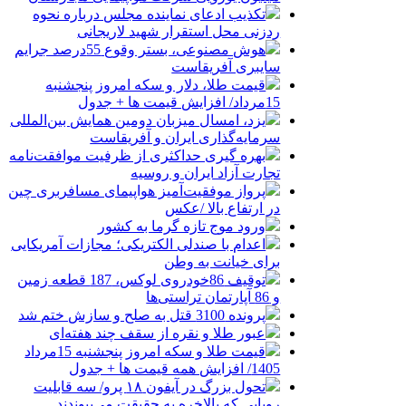
تکذیب ادعای نماینده مجلس درباره نحوه
ردزنی محل استقرار شهید لاریجانی
هوش مصنوعی، بستر وقوع 55درصد جرایم
سایبری آفریقاست
قیمت طلا، دلار و سکه امروز پنجشنبه
15مرداد/ افزایش قیمت ها + جدول
یزد، امسال میزبان دومین همایش بین‌المللی
سرمایه‌گذاری ایران و آفریقاست
بهره گیری حداکثری از ظرفیت موافقت‌نامه
تجارت آزاد ایران و روسیه
پرواز موفقیت‌آمیز هواپیمای مسافربری چین
در ارتفاع بالا /عکس
ورود موج تازه گرما به کشور
اعدام با صندلی الکتریکی؛ مجازات آمریکایی
برای خیانت به وطن
توقیف 86خودروی لوکس، 187 قطعه زمین
و 86 آپارتمان تراستی‌ها
پرونده 3100 قتل به صلح و سازش ختم شد
عبور طلا و نقره از سقف چند هفته‌ای
قیمت طلا و سکه امروز پنجشنبه 15مرداد
1405/ افزایش همه قیمت ها + جدول
تحول بزرگ در آیفون ۱۸ پرو/ سه قابلیت
رویایی که بالاخره به حقیقت می‌پیوندند