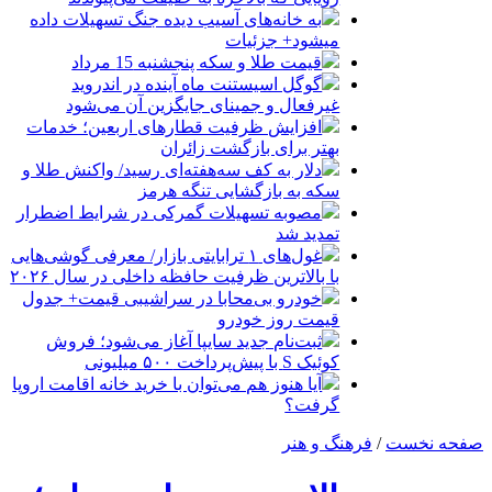
به خانه‌های آسیب دیده جنگ تسهیلات داده
میشود+ جزئیات
قیمت طلا و سکه پنجشنبه 15 مرداد
گوگل اسیستنت ماه آینده در اندروید
غیرفعال و جمینای جایگزین آن می‌شود
افزایش ظرفیت قطارهای اربعین؛ خدمات
بهتر برای بازگشت زائران
دلار به کف سه‌هفته‌ای رسید/ واکنش طلا و
سکه به بازگشایی تنگه هرمز
مصوبه تسهیلات گمرکی در شرایط اضطرار
تمدید شد
غول‌های ۱ ترابایتی بازار/ معرفی گوشی‌هایی
با بالاترین ظرفیت حافظه داخلی در سال ۲۰۲۶
خودرو بی‌محابا در سراشیبی قیمت+ جدول
قیمت روز خودرو
ثبت‌نام جدید سایپا آغاز می‌شود؛ فروش
کوئیک S با پیش‌پرداخت ۵۰۰ میلیونی
آیا هنوز هم می‌توان با خرید خانه اقامت اروپا
گرفت؟
صفحه نخست
/
فرهنگ و هنر