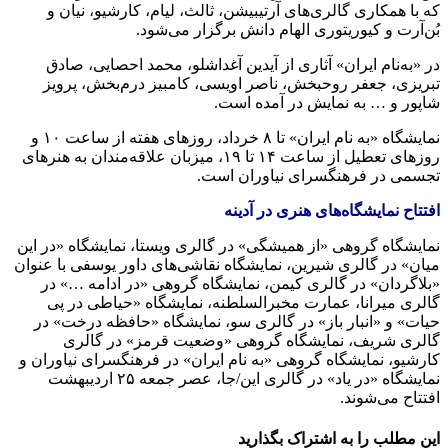
که با همکاری گالری‌های آرتیبیشن، ثالث، لیام، کارشیو، نیان و
بُن‌آرت و کیوریتوری الهام دانش برگزار می‌شود.
در «به‌نام ایران» آثاری از آیدین آغداشلو، محمد احصایی، صادق
تبریزی، جعفر روحبخش، ناصر اویسی، کامبیز درم‌بخش، پرویز
شاپور و … به نمایش در آمده‌ است.
نمایشگاه «به نام ایران» تا ۸ خرداد، روزهای هفته از ساعت ۱۰ و
روزهای تعطیل از ساعت ۱۴ تا ۱۹، میزبان علاقه‌مندان به هنرهای
تجسمی در فرهنگسرای نیاوران است.
افتتاح نمایشگاه‌های هنری در آدینه
نمایشگاه گروهی «از همیشگی» در گالری ویستا، نمایشگاه «در این
میان» در گالری شیرین، نمایشگاه نقاشی‌های داور یوسفی با عنوان
«بلاگردان» در گالری کیمن، نمایشگاه گروهی «در ادامه …» در
گالری میرانا، عمارت مخبرالسلطنه، نمایشگاه «حیاطی در پی
حیات» و «انبار باز» در گالری سو، نمایشگاه «حافظه درخت» در
گالری شریف، نمایشگاه گروهی «وضعیت قرمز» در گالری
کارشیو، نمایشگاه گروهی «به نام ایران» در فرهنگسرای نیاوران و
نمایشگاه «در یاد» در گالری این/جا، عصر جمعه ۲۵ اردیبهشت
افتتاح می‌شوند.
این مطلب را به اشتراک بگذارید