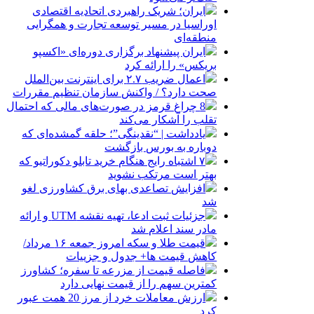
ایران؛ شریک راهبردی اتحادیه اقتصادی
اوراسیا در مسیر توسعه تجارت و همگرایی
منطقه‌ای
ایران پیشنهاد برگزاری دوره‌ای «اکسپو
بریکس» را ارائه کرد
اعمال ضریب ۲.۷ برای اینترنت بین‌الملل
صحت دارد؟ / واکنش سازمان تنظیم مقررات
8 چراغ قرمز در صورت‌های مالی که احتمال
تقلب را آشکار می‌کند
یادداشت | “نقدینگی”؛ حلقه گمشده‌ای که
دوباره به بورس بازگشت
۷ اشتباه رایج هنگام خرید تابلو دکوراتیو که
بهتر است مرتکب نشوید
افزایش تصاعدی بهای برق کشاورزی لغو
شد
جزئیات ثبت ادعا، تهیه نقشه UTM و ارائه
مادر سند اعلام شد
قیمت طلا و سکه امروز جمعه ۱۶ مرداد/
کاهش قیمت ها+ جدول و جزییات
فاصله قیمت از مزرعه تا سفره؛ کشاورز
کمترین سهم را از قیمت نهایی دارد
ارزش معاملات خرد از مرز 20 همت عبور
کرد