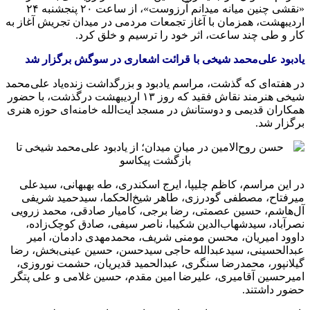
«نقشی چنین میانه میدانم آرزوست»، از ساعت ۲۰ پنجشنبه ۲۴
اردیبهشت، همزمان با آغاز تجمعات مردمی در میدان تجریش آغاز به
کار و طی چند ساعت، اثر خود را ترسیم و خلق کرد.
یادبود علی‌محمد شیخی با قرائت اشعاری در سوگش برگزار شد
در هفته‌ای که گذشت، مراسم یادبود و بزرگداشت زنده‌یاد علی‌محمد
شیخی هنرمند نقاش فقید که روز ۱۳ اردیبهشت درگذشت، با حضور
همکاران قدیمی و دوستانش در مسجد آیت‌الله خامنه‌ای حوزه هنری
برگزار شد.
در این مراسم، کاظم چلیپا، ایرج اسکندری، طه بهبهانی، سیدعلی
میرفتاح، مصطفی گودرزی، طاهر شیخ‌الحکما، سیدحمید شریفی
آل‌هاشم، حسین عصمتی، رضا برجی، کامیار صادقی، محمد زرویی
نصرآباد، سیدشهاب‌الدین شکیبا، ناصر سیفی، صادق کوچک‌زاده،
داوود امیریان، محسن مومنی شریف، محمدمهدی دادمان، امیر
عبدالحسینی، سیدعبدالله حاجی سیدحسن، حسین عینی‌بخش، رضا
گیلانپور، محمدرضا سنگری، عبدالحمید قدیریان، حشمت نوروزی،
امیرحسین آقامیری، علیرضا امین مقدم، حسین غلامی و علی پتگر
حضور داشتند.