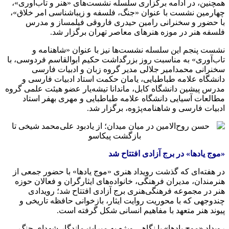
همچنین، در ادامه برگزاری سلسله نشست‌های «هنر و تاب‌آوری»،
چهارمین نشست با عنوان «جنگ، فلسفه و زیباشناسی امر خلاق»،
با حضور و سخنرانی رامین حیدری فاروقی فیلمساز و مدرس
فلسفه هنر در موزه هنرهای معاصر تهران برگزار شد.
نشست پنجم این سلسله نشست‌ها نیز با عنوان «شاهنامه و
تاب‌آوری» به مناسبت روز بزرگداشت حکیم ابوالقاسم فردوسی، با
سخنرانی محمدامیر جلالی مدیر گروه زبان و ادبیات فارسی
دانشگاه علامه طباطبایی، یامان حکمت استاد ادبیات فارسی و
مدرس پیشین دانشگاه کابل، ماندانا تیشه‌یار عضو هیئت علمی گروه
مطالعات آسیایی دانشگاه علامه طباطبایی و مهری بهفر استاد
ادبیات فارسی و شاهنامه‌پژوه، برگزار شد.
«موج یادها» در برج آزادی افتتاح شد
در هفته‌ای که گذشت رویداد هنری «موج یادها» با حضور جمعی از
هنرمندان، مدیران فرهنگی، خانواده‌های ایثارگران و فعالان حوزه
هنر در مجموعه فرهنگی‌هنری برج آزادی افتتاح شد؛ رویدادی
چندوجهی که با محوریت روایت ایثار، بازخوانی حافظه تاریخی و
پیوند هنر متعهد با مفاهیم انسانی شکل گرفته است.
رویداد «موج یادها» با نگاهی ویژه به میراث ماندگار شهدای جنگ