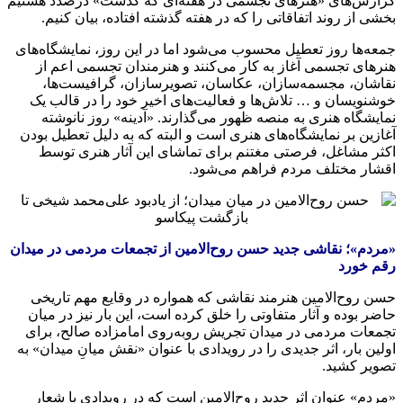
گزارش‌های «هنرهای تجسمی در هفته‌ای که گذشت» درصدد هستیم
بخشی از روند اتفاقاتی را که در هفته گذشته افتاده، بیان کنیم.
جمعه‌ها روز تعطیل محسوب می‌شود اما در این روز، نمایشگاه‌های
هنرهای تجسمی آغاز به کار می‌کنند و هنرمندان تجسمی اعم از
نقاشان، مجسمه‌‎سازان، عکاسان، تصویرسازان، گرافیست‌ها،
خوشنویسان و … تلاش‌ها و فعالیت‌های اخیر خود را در قالب یک
نمایشگاه هنری به منصه ظهور می‌گذارند. «آدینه» روز نانوشته
آغازین بر نمایشگاه‌های هنری است و البته که به دلیل تعطیل بودن
اکثر مشاغل، فرصتی مغتنم برای تماشای این آثار هنری توسط
اقشار مختلف مردم فراهم می‌شود.
«مردم»؛ نقاشی جدید حسن روح‌الامین از تجمعات مردمی در میدان
رقم خورد
حسن روح‌الامین هنرمند نقاشی که همواره در وقایع مهم تاریخی
حاضر بوده و آثار متفاوتی را خلق کرده است، این بار نیز در میان
تجمعات مردمی در میدان تجریش روبه‌روی امامزاده صالح، برای
اولین بار، اثر جدیدی را در رویدادی با عنوان «نقش میانِ میدان» به
تصویر کشید.
«مردم» عنوان اثر جدید روح‌الامین است که در رویدادی با شعار