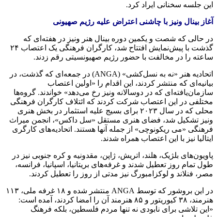
این جلسه سخنانی ایراد کرد.
آغاز بینال ونیز با چاشنی اعتراض علیه رژیم صهیونی
در حالی که شصت و یکمین دوره بینال هنر ونیز در هفته‌ای که
گذشت با پیش‌نمایش افتتاح شد، کارگران فرهنگی یک اعتصاب ۲۴
ساعته را در مخالفت با حضور رژیم صهیونسیتی رقم زدند.
اتحادیه هنر «نه به نسل‌کشی» (ANGA) در جمعه‌ای که گذشت، در
بیانیه‌ای که منتشر کردند، این اقدام را «اولین اعتصاب
سازمان‌یافته‌ای که در دوسالانه ونیز رخ می‌دهد» خواندند. گروه‌ها
مختلفی در این اعتصاب شرکت کردند که ائتلاف کارگران فرهنگی
محلی که در سال ۲۰۲۳ برای بسیج علیه استثمار در بخش هنری
ونیز تشکیل شد، فضای هنری مستقل «سل داکس»، انجمن میراث
فرهنگی «می ریکونوچی» از جمله آنها هستند. اتحادیه‌های کارگری
ایتالیا نیز با این اعتصاب همراه شدند.
پاویون‌های بلژیک، هلند، اتریش، ژاپن، مقدونیه و کره جنوبی نیز در
طول تمام روز تعطیل شدند و غرفه‌های بریتانیا، اسپانیا، فرانسه،
مصر، فنلاند و لوکزامبورگ نیز مدتی از روز را تعطیل کردند.
در این بروشور که توسط ANGA منتشر شده و ۱۸ غرفه ملی، ۱۱۳
هنرمند، ۳۸ کیوریتور و ۸۵ هنرمند آن را امضا کردند، آمده است:
«این تلاشی برای نابودی نه تنها مردم فلسطین، بلکه فرهنگ