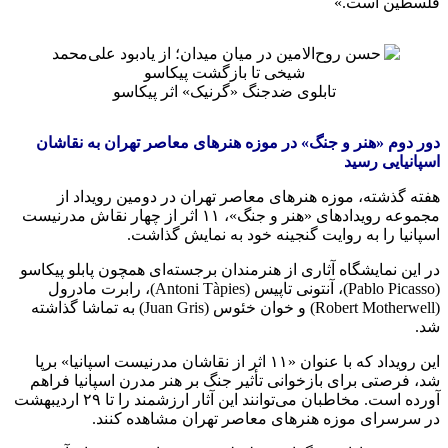
فلسطین است.»
تابلوی ضدجنگ «گرنیک» اثر پیکاسو
دور دوم «هنر و جنگ» در موزه هنرهای معاصر تهران به نقاشان
اسپانیایی رسید
هفته گذشته، موزه هنرهای معاصر تهران در دومین رویداد از
مجموعه رویدادهای «هنر و جنگ»، ۱۱ اثر از چهار نقاش مدرنیست
اسپانیا را به روایت گنجینه خود به نمایش گذاشت.
در این نمایشگاه آثاری از هنرمندان برجسته‌ای همچون پابلو پیکاسو
(Pablo Picasso)، آنتونی تاپیس (Antoni Tàpies)، رابرت مادرول
(Robert Motherwell) و خوان خئوس (Juan Gris) به تماشا گذاشته
شد.
این رویداد که با عنوان «۱۱ اثر از نقاشان مدرنیست اسپانیا» برپا
شد، فرصتی برای بازخوانی تأثیر جنگ بر هنر مدرن اسپانیا فراهم
آورده است. مخاطبان می‌توانند این آثار ارزشمند را تا ۲۹ اردیبهشت
در سرسرای موزه هنرهای معاصر تهران مشاهده کنند.