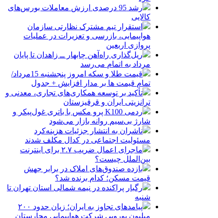
رشد 95 درصدی ارزش معاملات بورس‌های
کالایی
استقرار تیم مشترک نظارتی سازمان
هواپیمایی، بازرسی و تعزیرات در عملیات
پروازی اربعین
ریل‌گذاری راه‌آهن چابهار ــ زاهدان تا پایان
مرداد به اتمام می‌رسد
قیمت طلا و سکه امروز پنجشنبه 15مرداد/
تمام قیمت ها بر مدار افزایش + جدول
تأکید بر توسعه همکاری‌های تجاری، معدنی و
ترانزیتی ایران و قرقیزستان
ردمی K100 پرو مکس با باتری غول‌پیکر و
شارژ بی‌سیم روانه بازار می‌شود
ناشران به انتشار جزئیات هزینه‌کرد
مسئولیت اجتماعی در کدال مکلف شدند
ماجرای اعمال ضریب ۲.۷ برای اینترنت
بین‌الملل چیست؟
بازده صندوق‌های املاک در برابر جهش
قیمت مسکن؛ کدام برنده شد؟
رگبار پراکنده در نیمه شمالی استان تهران تا
شنبه
پیامدهای تجاوز به ایران؛ زیان حدود ۲۰۰
میلیون یورویی شرکت هواپیمایی مجارستان