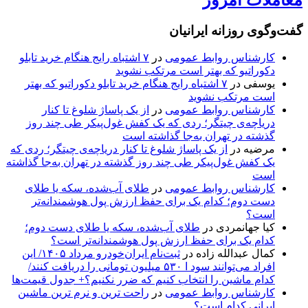
گفت‌وگوی روزانه ایرانیان
کارشناس روابط عمومی
در
۷ اشتباه رایج هنگام خرید تابلو
دکوراتیو که بهتر است مرتکب نشوید
یوسفی
در
۷ اشتباه رایج هنگام خرید تابلو دکوراتیو که بهتر
است مرتکب نشوید
کارشناس روابط عمومی
در
از یک پاساژ شلوغ تا کنار
دریاچه‌ی چیتگر؛ ردی که یک کفش غول‌پیکر طی چند روز
گذشته در تهران به‌جا گذاشته است
مرضیه
در
از یک پاساژ شلوغ تا کنار دریاچه‌ی چیتگر؛ ردی که
یک کفش غول‌پیکر طی چند روز گذشته در تهران به‌جا گذاشته
است
کارشناس روابط عمومی
در
طلای آب‌شده، سکه یا طلای
دست دوم؛ کدام یک برای حفظ ارزش پول هوشمندانه‌تر
است؟
کیا جهانمردی
در
طلای آب‌شده، سکه یا طلای دست دوم؛
کدام یک برای حفظ ارزش پول هوشمندانه‌تر است؟
کمال عبدالله زاده
در
ثبت‌نام ایران‌خودرو مرداد ۱۴۰۵/ این
افراد می‌توانند سود ا ۵۳۰ میلیون تومانی را دریافت کنند/
کدام ماشین را انتخاب کنیم که ضرر نکنیم؟+ جدول قیمت‌ها
کارشناس روابط عمومی
در
راحت ترین و نرم ترین ماشین
ایرانی کدام است؟