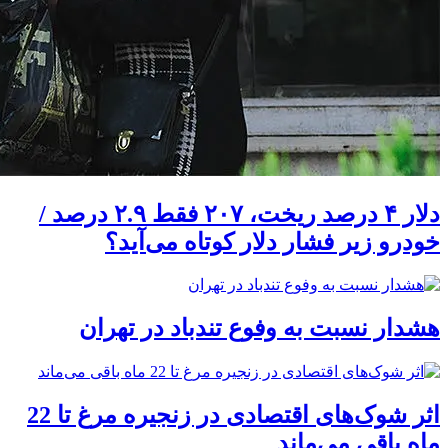
دلار ۴ درصد ریخت، ۲۰۷ فقط ۲.۹ درصد /
خودرو زیر فشار دلار کوتاه می‌آید؟
هشدار نسبت به وفوع تندباد در تهران
اثر شوک‌های اقتصادی در زنجیره مرغ تا 22
ماه باقی می‌ماند