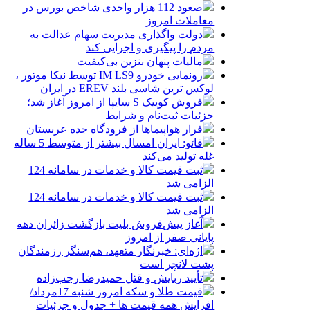
صعود 112 هزار واحدی شاخص بورس در
معاملات امروز
دولت واگذاری مدیریت سهام عدالت به
مردم را پیگیری و اجرایی کند
مالیات پنهان بنزین بی‌کیفیت
رونمایی خودرو IM LS9 توسط نیکا موتور ،
لوکس ترین شاسی بلند EREV در ایران
فروش کوییک S سایپا از امروز آغاز شد؛
جزئیات ثبت‌نام و شرایط
فرار هواپیماها از فرودگاه جده عربستان
فائو: ایران امسال بیشتر از متوسط 5 ساله
غله تولید می‌کند
ثبت قیمت کالا و خدمات در سامانه 124
الزامی شد
ثبت قیمت کالا و خدمات در سامانه 124
الزامی شد
آغاز پیش‌فروش بلیت بازگشت زائران دهه
پایانی صفر از امروز
اژه‌ای: خبرنگار متعهد، هم‌سنگر رزمندگان
پشت لانچر است
تأیید ربایش و قتل حمیدرضا رجب‌زاده
قیمت طلا و سکه امروز شنبه 17مرداد/
افزایش همه قیمت ها + جدول و جزئیات