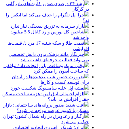
رشد ۲۴ درصدی صدور کارت‌های بازرگانی
در گرگان
چرا اپل تلگرام را حذف می‌کند اما ایکس را
نه؟
بازار سرمایه به تزریق نقدینگی نیاز ندارد
شاخص کل بورس وارد کانال 5.5 میلیون
واحد شد
قیمت طلا و سکه شنبه 17 مرداد/ قیمت‌ها
افزایشی
خبرنگار مانند پزشک بدون دانش تخصصی
نمی‌تواند فعالیت حرفه‌ای داشته باشد
وقتی مایکروسافت اپل را نجات داد / توافقی
که ساخت آیفون را ممکن کرد
ضرورت حضور شتاب ‌دهنده‌ها در آبادان
برای توسعه کسب‌ و کارها
نقشه اپل علیه سامسونگ شکست خورد
الزام احتمالی اتاق امن؛ هزینه ساخت مسکن
چقدر افزایش می‌یابد؟
افت شدید صدور پروانه‌های ساختمانی؛ بازار
مسکن با کمبود عرضه مواجه می‌شود؟
رگبار و رعدوبرق در راه شمال کشور؛ تهران
خنک‌تر می‌شود
ایران؛ شریک راهبردی اتحادیه اقتصادی