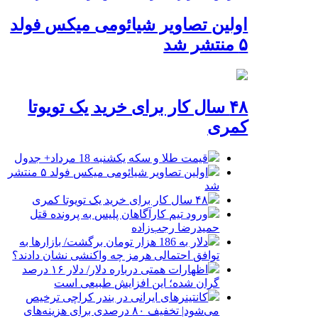
اولین تصاویر شیائومی میکس فولد
۵ منتشر شد
۴۸ سال کار برای خرید یک تویوتا
کمری
قیمت طلا و سکه یکشنبه 18 مرداد+ جدول
اولین تصاویر شیائومی میکس فولد ۵ منتشر
شد
۴۸ سال کار برای خرید یک تویوتا کمری
ورود تیم کارآگاهان پلیس به پرونده قتل
حمیدرضا رجب‌زاده
دلار به 186 هزار تومان برگشت/ بازارها به
توافق احتمالی هرمز چه واکنشی نشان دادند؟
اظهارات همتی درباره دلار/ دلار ۱۶ درصد
گران شده؛ این افزایش طبیعی است
کانتینرهای ایرانی در بندر کراچی ترخیص
می‌شود| تخفیف ۸۰ درصدی برای هزینه‌های