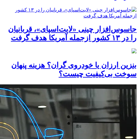
جاسوس‌افزار چینی «لایت‌اسپای»، قربانیان
را در ۱۳ کشور ازجمله آمریکا هدف گرفت
بنزین ارزان یا خودروی گران؟ هزینه پنهان
سوخت بی‌کیفیت چیست؟