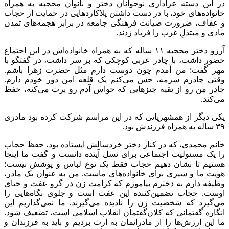
در این دسته عزاداری نوجوانان دختر و بانوان محجبه به همراه
خانواده‌های خود، با در دست داشتن پلاکاردهایی در حمایت از حجاب
و عفاف، ضرورت صیانت فرهنگی جامعه در برابر هجمه‌های تمدن
مادی و مبتذلِ غرب را فریاد زدند.
آرزو دختر محجبه ۱۱ ساله که به همراه خانواده‌اش در این اجتماع
حضور داشت، با چادر عربی کوچکی که بر سر داشت، در گفتگو با
مهر گفت: من آمدم چون دوست دارم مثل حضرت زهرا باشم.
وقتی چادرم سرمه، حس می‌کنم یک قلعه امن دور خودم دارم.
چادر من رو از بقیه چیزهایی که حواس آدم رو پرت می‌کنه، حفظ
می‌کند.
یکی دیگر از همشهریانی که در این مراسم شرکت کرده بود مادری
۳۹ ساله به همراه فرزندش بود.
خانم محمدی، که در کنار دختر خردسالش ایستاده بود، حفظ حجاب
را یک مسئولیت اجتماعی برای نسل آینده دانست و گفت ما اینجا
هستیم تا نشان دهیم حجاب فقط یک نوع لباس و پوشش نیست؛
هویت ما و سپری برای خانواده‌های ماست. من به عنوان یک مادر،
وظیفه دارم به دخترم بیاموزم که کرامت زن در گرو عفت و
حیای
اوست. حجاب تضمین‌کننده این عفت است و جلوی نگاه‌هایی را
می‌گیرد که شخصیت زن را نادیده می‌گیرند. ما نمی‌گذاریم این
انگاره گفتمانی که کلان‌گفتمان انقلاب اسلامی است، تضعیف شود.
ما این ارزش‌ها را از مادرانمان به ارث بردیم و باید به فرزندان و