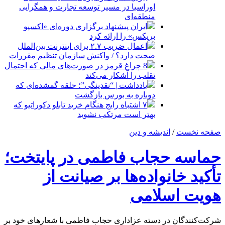
اوراسیا در مسیر توسعه تجارت و همگرایی
منطقه‌ای
ایران پیشنهاد برگزاری دوره‌ای «اکسپو
بریکس» را ارائه کرد
اعمال ضریب ۲.۷ برای اینترنت بین‌الملل
صحت دارد؟ / واکنش سازمان تنظیم مقررات
8 چراغ قرمز در صورت‌های مالی که احتمال
تقلب را آشکار می‌کند
یادداشت | “نقدینگی”؛ حلقه گمشده‌ای که
دوباره به بورس بازگشت
۷ اشتباه رایج هنگام خرید تابلو دکوراتیو که
بهتر است مرتکب نشوید
صفحه نخست
/
اندیشه و دین
حماسه حجاب فاطمی در پایتخت؛
تأکید خانواده‌ها بر صیانت از
هویت اسلامی
شرکت‌کنندگان در دسته عزاداری حجاب فاطمی با شعارهای خود بر