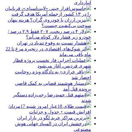
انبارداری
جاسوس‌افزار چینی «لایت‌اسپای»، قربانیان
را در ۱۳ کشور ازجمله آمریکا هدف گرفت
بنزین ارزان یا خودروی گران؟ هزینه پنهان
سوخت بی‌کیفیت چیست؟
دلار ۴ درصد ریخت، ۲۰۷ فقط ۲.۹ درصد /
خودرو زیر فشار دلار کوتاه می‌آید؟
هشدار نسبت به وفوع تندباد در تهران
اثر شوک‌های اقتصادی در زنجیره مرغ تا 22
ماه باقی می‌ماند
عملیات اجرایی فاز نخست پروژه قطار
شهری فردیس، آغاز می‌شود
«باقر خرازی» به دادگاه ویژه روحانیت
احضار شد
دستیار هوشمند قضایی به کمک قاضی
پرونده قتل آمد
4متهم قتل حمیدرضا رجب‌زاده دستگیر
شدند
قیمت طلای 18عیار امروز شنبه 17مرداد/
افزایش قیمت + جدول و جزئیات
برترین مراکز خرید لگو در بازار ایران
درخشش ایران در المپیاد جهانی هوش
مصنوعی