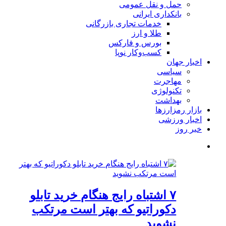
حمل و نقل عمومی
بانکداری ایرانی
خدمات تجاری بازرگانی
طلا و ارز
بورس و فارکس
کسب‌وکار نوپا
اخبار جهان
سیاسی
مهاجرت
تکنولوژی
بهداشت
بازار رمزارزها
اخبار ورزشی
خبر روز
۷ اشتباه رایج هنگام خرید تابلو
دکوراتیو که بهتر است مرتکب
نشوید