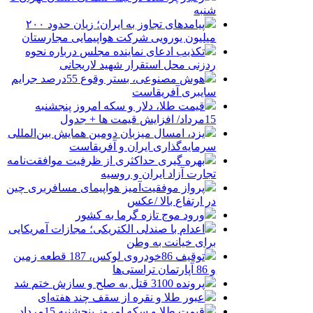
شنبه
پیامدهای تجاوز به ایران؛ زیان حدود ۲۰۰
میلیون یورویی شرکت هواپیمایی مجارستان
تکذیب ادعای نماینده مجلس درباره نحوه
ردزنی محل استقرار شهید لاریجانی
هوش مصنوعی، بستر وقوع 55درصد جرایم
سایبری آفریقاست
قیمت طلا، دلار و سکه امروز پنجشنبه
15مرداد/ افزایش قیمت ها + جدول
یزد، امسال میزبان دومین همایش بین‌المللی
سرمایه‌گذاری ایران و آفریقاست
بهره گیری حداکثری از ظرفیت موافقت‌نامه
تجارت آزاد ایران و روسیه
پرواز موفقیت‌آمیز هواپیمای مسافربری چین
در ارتفاع بالا /عکس
ورود موج تازه گرما به کشور
اعدام با صندلی الکتریکی؛ مجازات آمریکایی
برای خیانت به وطن
توقیف 86خودروی لوکس، 187 قطعه زمین
و 86 آپارتمان تراستی‌ها
پرونده 3100 قتل به صلح و سازش ختم شد
عبور طلا و نقره از سقف چند هفته‌ای
قیمت طلا و سکه امروز پنجشنبه 15مرداد