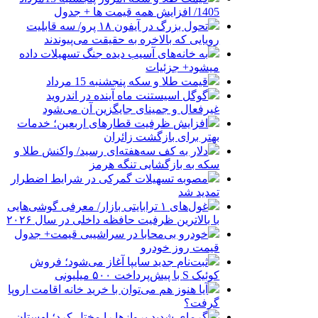
1405/ افزایش همه قیمت ها + جدول
تحول بزرگ در آیفون ۱۸ پرو/ سه قابلیت
رویایی که بالاخره به حقیقت می‌پیوندند
به خانه‌های آسیب دیده جنگ تسهیلات داده
میشود+ جزئیات
قیمت طلا و سکه پنجشنبه 15 مرداد
گوگل اسیستنت ماه آینده در اندروید
غیرفعال و جمینای جایگزین آن می‌شود
افزایش ظرفیت قطارهای اربعین؛ خدمات
بهتر برای بازگشت زائران
دلار به کف سه‌هفته‌ای رسید/ واکنش طلا و
سکه به بازگشایی تنگه هرمز
مصوبه تسهیلات گمرکی در شرایط اضطرار
تمدید شد
غول‌های ۱ ترابایتی بازار/ معرفی گوشی‌هایی
با بالاترین ظرفیت حافظه داخلی در سال ۲۰۲۶
خودرو بی‌محابا در سراشیبی قیمت+ جدول
قیمت روز خودرو
ثبت‌نام جدید سایپا آغاز می‌شود؛ فروش
کوئیک S با پیش‌پرداخت ۵۰۰ میلیونی
آیا هنوز هم می‌توان با خرید خانه اقامت اروپا
گرفت؟
گرمای شدید پروازها را مختل کرد؛ لهستان