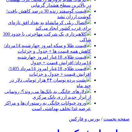
در بالاترین سطح هشدار گرمایی
قیمت گوسفند زنده 30 درصد کاهش یافت؛
گوشت ارزان نشد
اتصال ریلی کرمانشاه به بغداد افق تازه‌ای
برای غرب کشور ایجاد می‌کند
کلاهبرداری یک شرکت مهاجرتی با حدود 300
شاکی
قیمت طلا و سکه امروز چهارشنبه 14مرداد/
کاهش همه قیمت ها + جدول و جزئیات
قیمت طلای 18عیار امروز چهارشنبه
14مرداد/ افزایش قیمت + جدول
قیمت طلای 18عیار امروز 14مرداد 1405/
افزایش قیمت + جدول و جزئیات
پشت پرده نوسان ۴۴ هزار تومانی دلار در
چند ماه
دلارهای خانگی به بانک‌ها می‌روند؟/ رونمایی
از ابزار جدید ارزی بانک مرکزی
ورود حیوانات خانگی به رستوران‌ها و مراکز
عرضه غذا تخلف بهداشتی است
صفحه نخست
/
بورس و فارکس