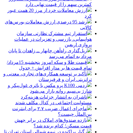
کمترین سهم را از قیمت نهایی دارد
ارزش معاملات خرد از مرز 20 همت عبور
کرد
رشد 95 درصدی ارزش معاملات بورس‌های
کالایی
استقرار تیم مشترک نظارتی سازمان
هواپیمایی، بازرسی و تعزیرات در عملیات
پروازی اربعین
ریل‌گذاری راه‌آهن چابهار ــ زاهدان تا پایان
مرداد به اتمام می‌رسد
قیمت طلا و سکه امروز پنجشنبه 15مرداد/
تمام قیمت ها بر مدار افزایش + جدول
تأکید بر توسعه همکاری‌های تجاری، معدنی و
ترانزیتی ایران و قرقیزستان
ردمی K100 پرو مکس با باتری غول‌پیکر و
شارژ بی‌سیم روانه بازار می‌شود
ناشران به انتشار جزئیات هزینه‌کرد
مسئولیت اجتماعی در کدال مکلف شدند
ماجرای اعمال ضریب ۲.۷ برای اینترنت
بین‌الملل چیست؟
بازده صندوق‌های املاک در برابر جهش
قیمت مسکن؛ کدام برنده شد؟
رگبار پراکنده در نیمه شمالی استان تهران تا