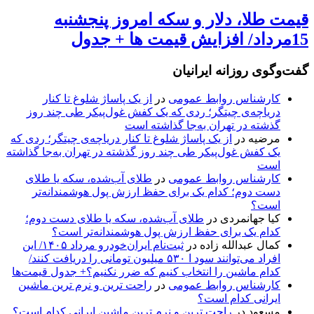
قیمت طلا، دلار و سکه امروز پنجشنبه
15مرداد/ افزایش قیمت ها + جدول
گفت‌وگوی روزانه ایرانیان
کارشناس روابط عمومی
در
از یک پاساژ شلوغ تا کنار
دریاچه‌ی چیتگر؛ ردی که یک کفش غول‌پیکر طی چند روز
گذشته در تهران به‌جا گذاشته است
مرضیه
در
از یک پاساژ شلوغ تا کنار دریاچه‌ی چیتگر؛ ردی که
یک کفش غول‌پیکر طی چند روز گذشته در تهران به‌جا گذاشته
است
کارشناس روابط عمومی
در
طلای آب‌شده، سکه یا طلای
دست دوم؛ کدام یک برای حفظ ارزش پول هوشمندانه‌تر
است؟
کیا جهانمردی
در
طلای آب‌شده، سکه یا طلای دست دوم؛
کدام یک برای حفظ ارزش پول هوشمندانه‌تر است؟
کمال عبدالله زاده
در
ثبت‌نام ایران‌خودرو مرداد ۱۴۰۵/ این
افراد می‌توانند سود ا ۵۳۰ میلیون تومانی را دریافت کنند/
کدام ماشین را انتخاب کنیم که ضرر نکنیم؟+ جدول قیمت‌ها
کارشناس روابط عمومی
در
راحت ترین و نرم ترین ماشین
ایرانی کدام است؟
مسعود
در
راحت ترین و نرم ترین ماشین ایرانی کدام است؟