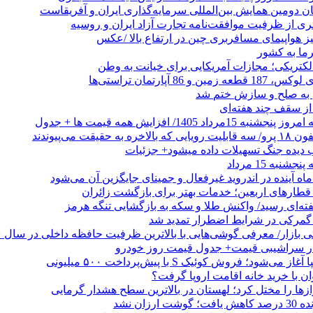
ان دومین همایش بین‌المللی سرمایه‌گذاری ایران و آفریقاست
ری از ظرفیت موافقت‌نامه تجارت آزاد ایران و روسیه
یز هواپیمای مسافربری چین در ارتفاع بالا /عکس
رما به کشور
الکتریکی؛ مجازات آمریکایی برای خیانت به وطن
 از سقف چند هفته‌ای
اد 1405/ افزایش همه قیمت ها + جدول
حقیقت می‌پیوندند
ب دیده جنگ تسهیلات داده میشود+ جزئیات
نبه 15 مرداد
ه آینده در اندروید غیرفعال و جمینای جایگزین آن می‌شود
طارهای اربعین؛ خدمات بهتر برای بازگشت زائران
فته‌ای رسید/ واکنش طلا و سکه به بازگشایی تنگه هرمز
گمرکی در شرایط اضطرار تمدید شد
 در سراشیبی قیمت+ جدول قیمت روز خودرو
ی‌شود؛ فروش کوئیک S با پیش‌پرداخت ۵۰۰ میلیونی
وان با خرید خانه اقامت اروپا گرفت؟
زها را مختل کرد؛ لهستان در بالاترین سطح هشدار گرمایی
رزان نشد