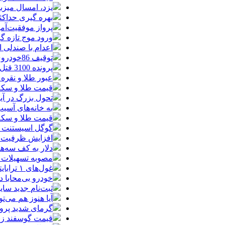
یزد، امسال میزب
بهره گیری حداکث
پرواز موفقیت‌آم
ورود موج تازه گ
اعدام با صندلی 
توقیف 86خودروی لوکس، 187 قطعه زمین و 86 آپارتمان تراستی‌ها
پرونده 3100 قتل به صلح و سازش ختم شد
عبور طلا و نقره
قیمت طلا و سکه امروز پنجشنبه 15مرد
تحول بزرگ در آیفون ۱۸ پرو/ سه قابلیت رویایی که بالاخره به 
به خانه‌های آسی
قیمت طلا و سکه پنجش
گوگل اسیستنت ما
افزایش ظرفیت ق
دلار به کف سه‌ه
مصوبه تسهیلات 
غول‌های ۱ ترابایتی بازار/ معرفی گوشی‌هایی با بالاترین ظرفیت حافظه داخلی در سال ۲۰۲۶
خودرو بی‌محابا
ثبت‌نام جدید سایپا آغاز م
آیا هنوز هم می‌ت
گرمای شدید پروا
قیمت گوسفند زنده 30 درصد کاهش یافت؛ گوشت ا