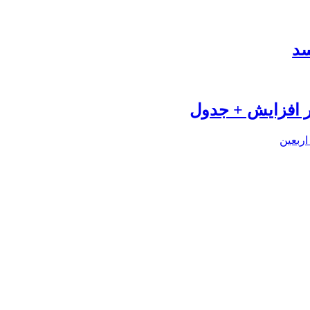
سد
اربعین