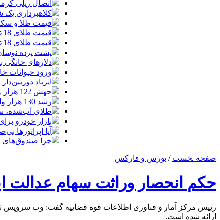
اتصال ریلی کرمان
کلاهبرداری یک شرکت
قیمت طلا و سکه امروز چهارشنبه 14مر
قیمت طلای 18عیار امروز چهارشنبه 14مرداد/ افزایش قیمت + جدول
قیمت طلای 18عیار امروز 14مرداد 1405/ افزایش قیمت + جدول و جزئیات
پشت پرده نوسان ۴۴ هزار تومانی دلار در چند
دلارهای خانگی به
ورود حیوانات خا
ایرپاد دوربین‌دار اپل احتم
جهش 122 هزار واحدی شاخص بورس؛ ورود یک همت پول حقیقی در آغاز معاملات
رشد 130 هزار واحدی بورس با ورود 6 همت پول حقیقی/ صف خرید 700 نماد
طلای آب‌شده، س
بازار خودرو برای خودروهای 5-10
آیا اپراتورها بی‌صد
چرا صندوق‌های ا
صفحه نخست
/
بورس و فارکس
حکم انحصار وراثت سهام عدالت ای
رییس مرکز آمار و فناوری اطلاعات قوه قضاییه گفت: وب سرویس ت
ارائه شده است.