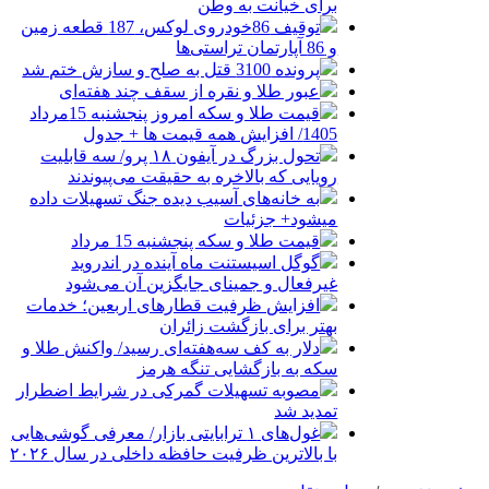
برای خیانت به وطن
توقیف 86خودروی لوکس، 187 قطعه زمین
و 86 آپارتمان تراستی‌ها
پرونده 3100 قتل به صلح و سازش ختم شد
عبور طلا و نقره از سقف چند هفته‌ای
قیمت طلا و سکه امروز پنجشنبه 15مرداد
1405/ افزایش همه قیمت ها + جدول
تحول بزرگ در آیفون ۱۸ پرو/ سه قابلیت
رویایی که بالاخره به حقیقت می‌پیوندند
به خانه‌های آسیب دیده جنگ تسهیلات داده
میشود+ جزئیات
قیمت طلا و سکه پنجشنبه 15 مرداد
گوگل اسیستنت ماه آینده در اندروید
غیرفعال و جمینای جایگزین آن می‌شود
افزایش ظرفیت قطارهای اربعین؛ خدمات
بهتر برای بازگشت زائران
دلار به کف سه‌هفته‌ای رسید/ واکنش طلا و
سکه به بازگشایی تنگه هرمز
مصوبه تسهیلات گمرکی در شرایط اضطرار
تمدید شد
غول‌های ۱ ترابایتی بازار/ معرفی گوشی‌هایی
با بالاترین ظرفیت حافظه داخلی در سال ۲۰۲۶