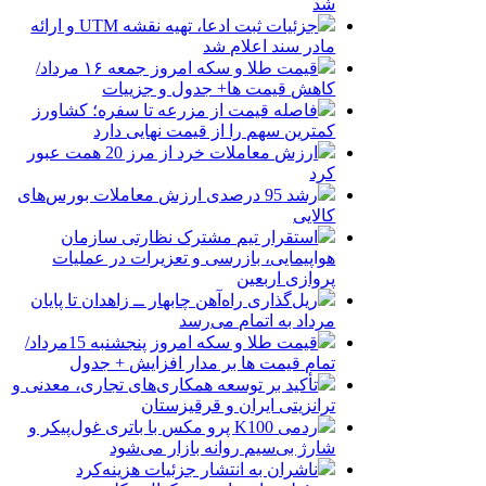
شد
جزئیات ثبت ادعا، تهیه نقشه UTM و ارائه
مادر سند اعلام شد
قیمت طلا و سکه امروز جمعه ۱۶ مرداد/
کاهش قیمت ها+ جدول و جزییات
فاصله قیمت از مزرعه تا سفره؛ کشاورز
کمترین سهم را از قیمت نهایی دارد
ارزش معاملات خرد از مرز 20 همت عبور
کرد
رشد 95 درصدی ارزش معاملات بورس‌های
کالایی
استقرار تیم مشترک نظارتی سازمان
هواپیمایی، بازرسی و تعزیرات در عملیات
پروازی اربعین
ریل‌گذاری راه‌آهن چابهار ــ زاهدان تا پایان
مرداد به اتمام می‌رسد
قیمت طلا و سکه امروز پنجشنبه 15مرداد/
تمام قیمت ها بر مدار افزایش + جدول
تأکید بر توسعه همکاری‌های تجاری، معدنی و
ترانزیتی ایران و قرقیزستان
ردمی K100 پرو مکس با باتری غول‌پیکر و
شارژ بی‌سیم روانه بازار می‌شود
ناشران به انتشار جزئیات هزینه‌کرد