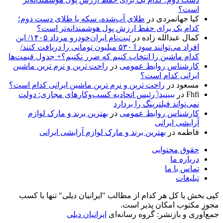
است؟
کیا جهانمردی
در
طلای آب‌شده، سکه یا طلای دست دوم؛
کدام یک برای حفظ ارزش پول هوشمندانه‌تر است؟
کمال عبدالله زاده
در
ثبت‌نام ایران‌خودرو مرداد ۱۴۰۵/ این
افراد می‌توانند سود ا ۵۳۰ میلیون تومانی را دریافت کنند/
کدام ماشین را انتخاب کنیم که ضرر نکنیم؟+ جدول قیمت‌ها
کارشناس روابط عمومی
در
راحت ترین و نرم ترین ماشین
ایرانی کدام است؟
مسعود
در
راحت ترین و نرم ترین ماشین ایرانی کدام است؟
Fhfi
در
ببینید| ٰرئیس اتحادیه کسب‌وکارهای مجازی: دولت
نمی‌تواند فیلترینگ را بردارد
کارشناس روابط عمومی
در
بهترین برند و مارک لوازم
آرایشی ایرانی
فاطمه
در
بهترین برند و مارک لوازم آرایشی ایرانی
حقوق محتوایی
درباره ما
تماس با ما
تبلیغات
کپی بخش یا کل هر کدام از مطالب "ایرانیان دیلی" تنها با کسب
مجوز مکتوب امکان پذیر است.
جمع‌آوری و بازنشر: گروه رسانه‌ای
ایرانیان دیلی