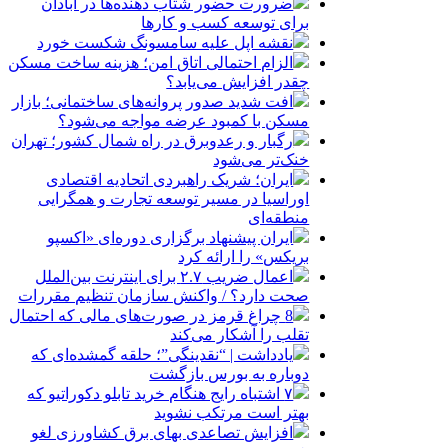
ضرورت حضور شتاب ‌دهنده‌ها در آبادان
برای توسعه کسب‌ و کارها
نقشه اپل علیه سامسونگ شکست خورد
الزام احتمالی اتاق امن؛ هزینه ساخت مسکن
چقدر افزایش می‌یابد؟
افت شدید صدور پروانه‌های ساختمانی؛ بازار
مسکن با کمبود عرضه مواجه می‌شود؟
رگبار و رعدوبرق در راه شمال کشور؛ تهران
خنک‌تر می‌شود
ایران؛ شریک راهبردی اتحادیه اقتصادی
اوراسیا در مسیر توسعه تجارت و همگرایی
منطقه‌ای
ایران پیشنهاد برگزاری دوره‌ای «اکسپو
بریکس» را ارائه کرد
اعمال ضریب ۲.۷ برای اینترنت بین‌الملل
صحت دارد؟ / واکنش سازمان تنظیم مقررات
8 چراغ قرمز در صورت‌های مالی که احتمال
تقلب را آشکار می‌کند
یادداشت | “نقدینگی”؛ حلقه گمشده‌ای که
دوباره به بورس بازگشت
۷ اشتباه رایج هنگام خرید تابلو دکوراتیو که
بهتر است مرتکب نشوید
افزایش تصاعدی بهای برق کشاورزی لغو