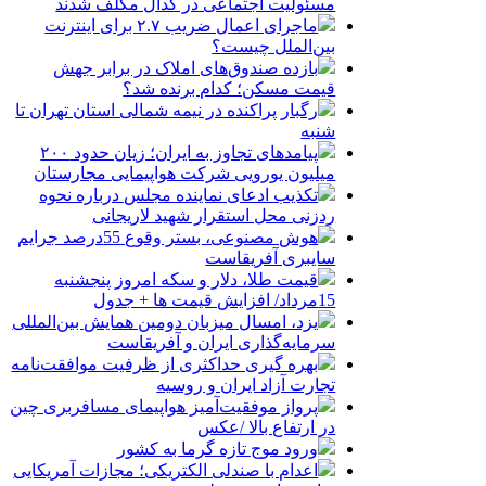
مسئولیت اجتماعی در کدال مکلف شدند
ماجرای اعمال ضریب ۲.۷ برای اینترنت
بین‌الملل چیست؟
بازده صندوق‌های املاک در برابر جهش
قیمت مسکن؛ کدام برنده شد؟
رگبار پراکنده در نیمه شمالی استان تهران تا
شنبه
پیامدهای تجاوز به ایران؛ زیان حدود ۲۰۰
میلیون یورویی شرکت هواپیمایی مجارستان
تکذیب ادعای نماینده مجلس درباره نحوه
ردزنی محل استقرار شهید لاریجانی
هوش مصنوعی، بستر وقوع 55درصد جرایم
سایبری آفریقاست
قیمت طلا، دلار و سکه امروز پنجشنبه
15مرداد/ افزایش قیمت ها + جدول
یزد، امسال میزبان دومین همایش بین‌المللی
سرمایه‌گذاری ایران و آفریقاست
بهره گیری حداکثری از ظرفیت موافقت‌نامه
تجارت آزاد ایران و روسیه
پرواز موفقیت‌آمیز هواپیمای مسافربری چین
در ارتفاع بالا /عکس
ورود موج تازه گرما به کشور
اعدام با صندلی الکتریکی؛ مجازات آمریکایی