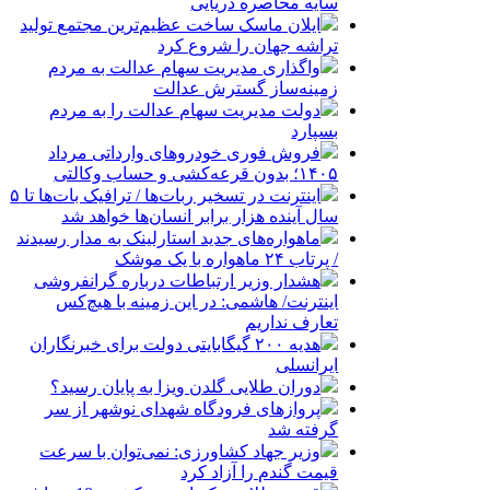
سایه محاصره دریایی
ایلان ماسک ساخت عظیم‌ترین مجتمع تولید
تراشه جهان را شروع کرد
واگذاری مدیریت سهام عدالت به مردم
زمینه‌ساز گسترش عدالت
دولت مدیریت سهام عدالت را به مردم
بسپارد
فروش فوری خودروهای وارداتی مرداد
۱۴۰۵؛ بدون قرعه‌کشی و حساب وکالتی
اینترنت در تسخیر ربات‌ها / ترافیک بات‌ها تا ۵
سال آینده هزار برابر انسان‌ها خواهد شد
ماهواره‌های جدید استارلینک به مدار رسیدند
/ پرتاب ۲۴ ماهواره با یک موشک
هشدار وزیر ارتباطات درباره گرانفروشی
اینترنت/ هاشمی: در این زمینه با هیچ‌کس
تعارف نداریم
هدیه ۲۰۰ گیگابایتی دولت برای خبرنگاران
ایرانسلی
دوران طلایی گلدن ویزا به پایان رسید؟
پروازهای فرودگاه شهدای نوشهر از سر
گرفته شد
وزیر جهاد کشاورزی: نمی‌توان با سرعت
قیمت گندم را آزاد کرد