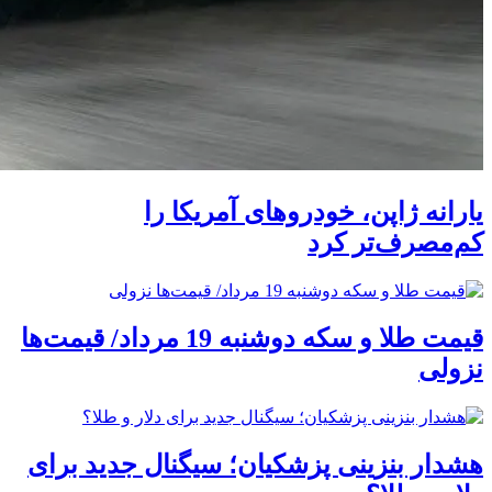
یارانه ژاپن، خودروهای آمریکا را
کم‌مصرف‌تر کرد
قیمت طلا و سکه دوشنبه 19 مرداد/ قیمت‌ها
نزولی
هشدار بنزینی پزشکیان؛ سیگنال جدید برای