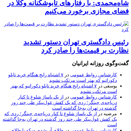
شاه‌محمدی: با رفتارهای تابوشکنانه وکلا در
فضای مجازی برخورد می‌کنیم
رئیس دادگستری تهران دستور تشدید
نظارت بر قیمت‌ها را صادر کرد
گفت‌وگوی روزانه ایرانیان
کارشناس روابط عمومی
در
۷ اشتباه رایج هنگام خرید تابلو
دکوراتیو که بهتر است مرتکب نشوید
یوسفی
در
۷ اشتباه رایج هنگام خرید تابلو دکوراتیو که بهتر
است مرتکب نشوید
کارشناس روابط عمومی
در
از یک پاساژ شلوغ تا کنار
دریاچه‌ی چیتگر؛ ردی که یک کفش غول‌پیکر طی چند روز
گذشته در تهران به‌جا گذاشته است
مرضیه
در
از یک پاساژ شلوغ تا کنار دریاچه‌ی چیتگر؛ ردی که
یک کفش غول‌پیکر طی چند روز گذشته در تهران به‌جا گذاشته
است
کارشناس روابط عمومی
در
طلای آب‌شده، سکه یا طلای