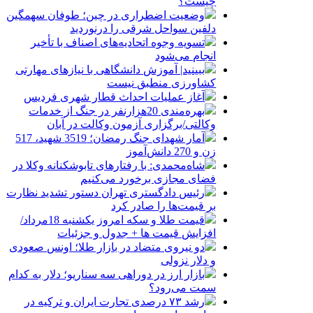
چیست؟
وضعیت اضطراری در چین؛ طوفان سهمگین
دلفین سواحل شرقی را درنوردید
تسویه وجوه اتحادیه‌های اصناف با تأخیر
انجام می‌شود
ببینید| آموزش دانشگاهی با نیازهای مهارتی
کشاورزی منطبق نیست
آغاز عملیات احداث قطار شهری فردیس
بهره‌مندی 20هزارنفر در جنگ از خدمات
وکالتی/برگزاری آزمون وکالت در آبان
آمار شهدای جنگ رمضان؛ 3519 شهید، 517
زن و 270 دانش‌آموز
شاه‌محمدی: با رفتارهای تابوشکنانه وکلا در
فضای مجازی برخورد می‌کنیم
رئیس دادگستری تهران دستور تشدید نظارت
بر قیمت‌ها را صادر کرد
قیمت طلا و سکه امروز یکشنبه 18مرداد/
افزایش قیمت ها + جدول و جزئیات
دو نیروی متضاد در بازار طلا؛ اونس صعودی
و دلار نزولی
بازار ارز در دوراهی سه سناریو؛ دلار به کدام
سمت می‌رود؟
رشد ۷۳ درصدی تجارت ایران و ترکیه در