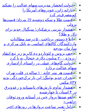
دولت انحصار مدیریت سهام عدالت را بشکند
یارانه ژاپن، خودروهای آمریکا را
کم‌مصرف‌تر کرد
قیمت طلا و سکه دوشنبه 19 مرداد/ قیمت‌ها
نزولی
هشدار بنزینی پزشکیان؛ سیگنال جدید برای
دلار و طلا؟
ابلاغ دستور پرداخت ۵۰ درصد مطالبات
واردکنندگان کالاهای اساسی به بانک مرکزی و
سازمان بودجه
جف بزوس و لئوناردو دی‌کاپریو زیر تیغ انتقاد
/ پروژه ۲۰۰ میلیون دلاری جنجال به پا کرد
دولت گام‌های عملی در راستای آزادسازی
سهام عدالت بردارد
قیمت هر متر خانه ۱۰ ساله در قلب تهران
بحران جدید بوئینگ؛ این بار ترک‌خوردگی بدنه
۷۳۷ مکس
هشدار تداوم بارش‌های تابستانه و رعدوبرق
در ۴ استان تا چهارشنبه
لغو صدها پرواز چین در آستانه ورود توفان
«دلفین»
دلیل تغییر ساعت پروازها در روزهای اخیر