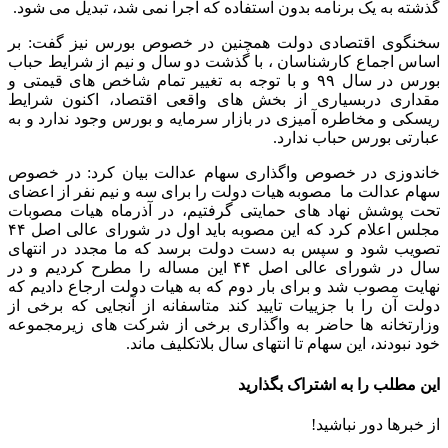
گذشته به یک برنامه بدون استفاده که اجرا نمی شد، تبدیل می شود.
سخنگوی اقتصادی دولت همچنین در خصوص بورس نیز گفت: بر
اساس اجماع کارشناسان ، با گذشت دو سال و نیم از شرایط حباب
بورس در سال ۹۹ و با توجه به تغییر تمام شاخص های قیمتی و
مقداری دربسیاری از بخش های واقعی اقتصاد، اکنون شرایط
ریسکی و مخاطره آمیزی در بازار سرمایه و بورس وجود ندارد و به
عبارتی بورس حباب ندارد.
خاندوزی در خصوص واگذاری سهام عدالت بیان کرد: در خصوص
سهام عدالت ما مصوبه هیات دولت را برای سه و نیم نفر از اعضای
تحت پوشش نهاد های حمایتی گرفتیم، در آذرماه هیات مصوبات
مجلس اعلام کرد که این مصوبه باید اول در شورای عالی اصل ۴۴
تصویب شود و سپس به دست دولت برسد که ما مجدد در انتهای
سال در شورای عالی اصل ۴۴ این مساله را مطرح کردیم و در
نهایت مصوب شد و برای بار دوم که به هیات دولت ارجاع دادیم که
دولت آن را با جزییات تایید کند متاسفانه از آنجایی که برخی از
وزارتخانه ها حاضر به واگذاری برخی از شرکت های زیرمجموعه
خود نبودند، این سهام تا انتهای سال بلاتکلیف ماند.
این مطلب را به اشتراک بگذارید
از خبرها دور نباشید!