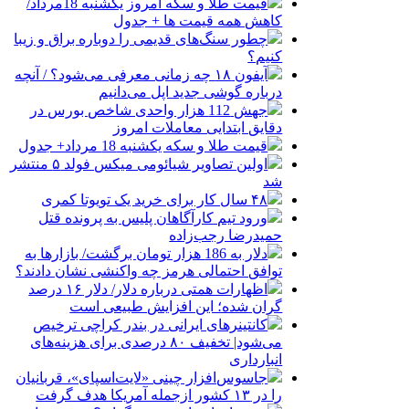
قیمت طلا و سکه امروز یکشنبه 18مرداد/
کاهش همه قیمت ها + جدول
چطور سنگ‌های قدیمی را دوباره براق و زیبا
کنیم؟
آیفون ۱۸ چه زمانی معرفی می‌شود؟ / آنچه
درباره گوشی جدید اپل می‌دانیم
جهش 112 هزار واحدی شاخص بورس در
دقایق ابتدایی معاملات امروز
قیمت طلا و سکه یکشنبه 18 مرداد+ جدول
اولین تصاویر شیائومی میکس فولد ۵ منتشر
شد
۴۸ سال کار برای خرید یک تویوتا کمری
ورود تیم کارآگاهان پلیس به پرونده قتل
حمیدرضا رجب‌زاده
دلار به 186 هزار تومان برگشت/ بازارها به
توافق احتمالی هرمز چه واکنشی نشان دادند؟
اظهارات همتی درباره دلار/ دلار ۱۶ درصد
گران شده؛ این افزایش طبیعی است
کانتینرهای ایرانی در بندر کراچی ترخیص
می‌شود| تخفیف ۸۰ درصدی برای هزینه‌های
انبارداری
جاسوس‌افزار چینی «لایت‌اسپای»، قربانیان
را در ۱۳ کشور ازجمله آمریکا هدف گرفت