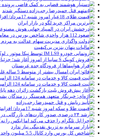
دستیار هوشمند قضایی به کمک قاضی پرونده ق
4متهم قتل حمیدرضا رجب‌زاده دستگیر شدند
قیمت طلای 18عیار امروز شنبه 17مرداد/ افزایش قیمت + جدول و جزئیات
برترین مراکز خرید لگو در بازار ایران
درخشش ایران در المپیاد جهانی هوش مصنوع
صعود 112 هزار واحدی شاخص بورس در معاملات امروز
دولت واگذاری مدیریت سهام عدالت به مردم را
مالیات پنهان بنزین بی‌کیفیت
رونمایی خودرو IM LS9 توسط نیکا موتور ، لوکس ترین شاسی بلند EREV در ایران
فروش کوییک S سایپا از امروز آغاز شد؛ جزئیات ثبت‌نام و شرایط
فرار هواپیماها از فرودگاه جده عربستان
فائو: ایران امسال بیشتر از متوسط 5 ساله غله تولید می‌کند
ثبت قیمت کالا و خدمات در سامانه 124 الزامی شد
ثبت قیمت کالا و خدمات در سامانه 124 الزامی شد
آغاز پیش‌فروش بلیت بازگشت زائران دهه پایا
اژه‌ای: خبرنگار متعهد، هم‌سنگر رزمندگان پش
تأیید ربایش و قتل حمیدرضا رجب‌زاده
قیمت طلا و سکه امروز شنبه 17مرداد/ افزایش همه قیمت ها + جدول و جزئیات
رشد ۲۴ درصدی صدور کارت‌های بازرگانی در گرگان
چرا اپل تلگرام را حذف می‌کند اما ایکس را نه؟
بازار سرمایه به تزریق نقدینگی نیاز ندارد
شاخص کل بورس وارد کانال 5.5 میلیون واحد شد