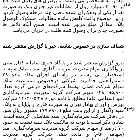
بهادار، به استحضار می رساند؛ با پیگیری های بعمل آمده بالغ
دی
بر ۳.۰۹۰ میلیارد ریال از مطالبات غیر جاری بانک به صورت
نقد از یکی از بدهکاران عمده ، طی چند مرحله وصول گردید
و این موضوع باعث کاهش مانده مطالبات مشکوک الوصول
بانک معادل مبلغ مزبور شده است. ضمن آنکه تلاش ها
بصورت جدی برای وصول تتمه طلب در جریان می باشد
شفاف سازی در خصوص شایعه، خبر یا گزارش منتشر شده
:
پیرو گزارش منتشر شده در پایگاه خبری سامانه کدال مبنی
بر واگذاری سهام مدیریت سرمایه گذاری امید به بانک سپه به
استحضار می رساند در راستای اجرای مفاد ماده ۲۸
دستورالعمل حاکمیت شرکتی درخصوص ممنوعیت تملک
سهام شرکت اصلی توسط شرکت‌های فرعی گروه تعداد
۰۲۸,۰۹۵,۹۰۰ سهم شرکت گروه مدیریت سرمایه‌گذاری
امید (سهامی عام) مطابق با نامه مورخ ۱۴۰۲/۰۵/۲۸ شرکت
بورس و اوراق بهادار تهران به صورت خارج از پایاپای به بانک
وسپه
سپه واگذار و از این بابت مبلغ ۱۷۷,۸۸۰,۹ میلیون ریال سود
در دفاتر شرکت سرمایه‌گذاری سپه شناسایی گردیده است.
شایان ذکر است با توجه به مالکیت بانک سپه نسبت به حدود
۷۰ درصد از سهام شرکت گروه مدیریت سرمایه‌گذاری امید
(سهامی عام) و مانده بدهی شرکت گروه مدیریت
سرمایه‌گذاری امید به بانک سپه، کل بدهی این شرکت به