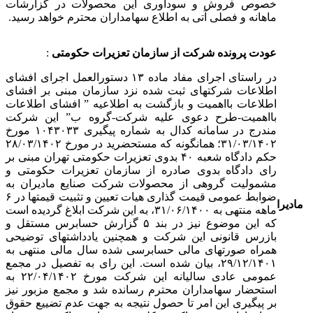
خصوص فروش و سودآوری این محصولات در گزارشات
ماهانه و فصلی آتی به اطلاع سهامداران محترم خواهد رسید.
عودت پرونده شرکت از سازمان تعزیرات حکومتی
:
در راستای اجرای مفاد ماده ۱۳ دستورالعمل اجرای افشای
اطلاعات شرکت‎های ثبت شده نزد سازمان مبنی بر افشای
اطلاعات بااهمیت و بازگشت به اطلاعیه ” افشای اطلاعات
بااهمیت-طرح دعوی علیه شرکت-گروه ب” این شرکت
مندرج در سامانه کدال به شماره پیگیری ۱۰۴۳۰۳۳ مورخ
۳۱/۰۳/۱۴۰۲؛ همانگونه که مستحضرید در مورخ ۲۸/۰۳/۱۴۰۲
حکم دادگاه شعبه ۴۰ بدوی تعزیرات حکومتی تهران مبنی بر
رای دادگاه بدوی صادره از سازمان تعزیرات حکومتی و
مشمولیت گروهی از محصولات شرکت صنایع مادیران به
ضوابط عمومی قیمت گذاری هیات تعیین و تثبیت قیمتها در ۶
مادیرا
ماهه منتهی به ۳۱/۰۶/۱۴۰۰، به این شرکت ابلاغ گردیده است
که این موضوع نیز در بند ۵ گزارش حسابرس مستقل و
بازرس قانونی این شرکت و همچنین یادداشت‎های توضیحی
همراه صورتهای مالی حسابرسی شده سال مالی منتهی به
۲۹/۱۲/۱۴۰۱، بیان شده است. این رای به تفصیل در مجمع
عمومی عادی سالیانه این شرکت مورخ ۲۲/۰۴/۱۴۰۲ به
استحضار سهامداران محترم رسانده شد و مجمع مزبور نیز
بر پیگیری این امر تا حصول نتیجه به جهت عدم تضییع حقوق