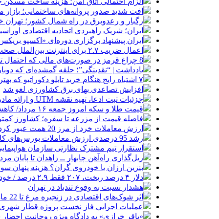
الزام احتمالی اتاق امن؛ هزینه ساخت مسکن چ
افت شدید صدور پروانه‌های ساختمانی؛ بازار
رگبار و رعدوبرق در راه شمال کشور؛ تهران خ
ایران؛ شریک راهبردی اتحادیه اقتصادی اوراس
ایران پیشنهاد برگزاری دوره‌ای «اکسپو بریکس» 
اعمال ضریب ۲.۷ برای اینترنت بین‌الملل صحت دارد؟ / واکنش سازمان تنظیم مقررات
8 چراغ قرمز در صورت‌های مالی که احتمال تقلب را آشکار می‌کند
یادداشت | “نقدینگی”؛ حلقه گمشده‌ای که دوب
۷ اشتباه رایج هنگام خرید تابلو دکوراتیو که بهتر است مرتکب نشوید
افزایش تصاعدی بهای برق کشاورزی لغو شد
جزئیات ثبت ادعا، تهیه نقشه UTM و ارائه مادر سند اعلام شد
قیمت طلا و سکه امروز جمعه ۱۶ مرداد/ کاهش قیمت ها+ جدول و جزییات
فاصله قیمت از مزرعه تا سفره؛ کشاورز کمتری
ارزش معاملات خرد از مرز 20 همت عبور کرد
رشد 95 درصدی ارزش معاملات بورس‌های کالایی
استقرار تیم مشترک نظارتی سازمان هواپیمایی
ریل‌گذاری راه‌آهن چابهار ــ زاهدان تا پایان مرد
بنزین ارزان یا خودروی گران؟ هزینه پنهان 
دلار ۴ درصد ریخت، ۲۰۷ فقط ۲.۹ درصد / خودرو زیر فشار دلار کوتاه می‌آید؟
هشدار نسبت به وفوع تندباد در تهران
اثر شوک‌های اقتصادی در زنجیره مرغ تا 22 ماه باقی می‌ماند
عملیات اجرایی فاز نخست پروژه قطار شهری 
«باقر خرازی» به دادگاه ویژه روحانیت احضار 