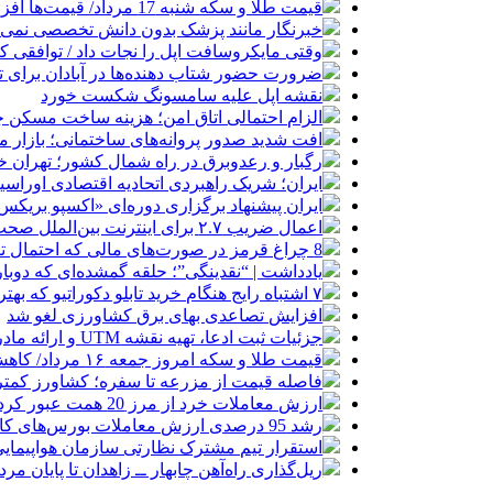
قیمت طلا و سکه شنبه 17 مرداد/ قیمت‌ها افزایشی
خبرنگار مانند پزشک بدون دانش تخصصی نمی‌تو
وقتی مایکروسافت اپل را نجات داد / توافقی 
ضرورت حضور شتاب ‌دهنده‌ها در آبادان برای 
نقشه اپل علیه سامسونگ شکست خورد
الزام احتمالی اتاق امن؛ هزینه ساخت مسکن چ
افت شدید صدور پروانه‌های ساختمانی؛ بازار
رگبار و رعدوبرق در راه شمال کشور؛ تهران خ
ایران؛ شریک راهبردی اتحادیه اقتصادی اوراس
ایران پیشنهاد برگزاری دوره‌ای «اکسپو بریکس» 
اعمال ضریب ۲.۷ برای اینترنت بین‌الملل صحت دارد؟ / واکنش سازمان تنظیم مقررات
8 چراغ قرمز در صورت‌های مالی که احتمال تقلب را آشکار می‌کند
یادداشت | “نقدینگی”؛ حلقه گمشده‌ای که دوب
۷ اشتباه رایج هنگام خرید تابلو دکوراتیو که بهتر است مرتکب نشوید
افزایش تصاعدی بهای برق کشاورزی لغو شد
جزئیات ثبت ادعا، تهیه نقشه UTM و ارائه مادر سند اعلام شد
قیمت طلا و سکه امروز جمعه ۱۶ مرداد/ کاهش قیمت ها+ جدول و جزییات
فاصله قیمت از مزرعه تا سفره؛ کشاورز کمتری
ارزش معاملات خرد از مرز 20 همت عبور کرد
رشد 95 درصدی ارزش معاملات بورس‌های کالایی
استقرار تیم مشترک نظارتی سازمان هواپیمایی
ریل‌گذاری راه‌آهن چابهار ــ زاهدان تا پایان مرد