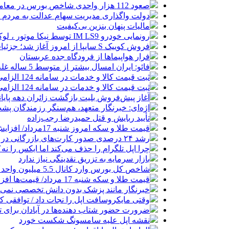
صعود 112 هزار واحدی شاخص بورس در معاملات امروز
دولت واگذاری مدیریت سهام عدالت به مردم را
مالیات پنهان بنزین بی‌کیفیت
رونمایی خودرو IM LS9 توسط نیکا موتور ، لوکس ترین شاسی بلند EREV در ایران
فروش کوییک S سایپا از امروز آغاز شد؛ جزئیات ثبت‌نام و شرایط
فرار هواپیماها از فرودگاه جده عربستان
فائو: ایران امسال بیشتر از متوسط 5 ساله غله تولید می‌کند
ثبت قیمت کالا و خدمات در سامانه 124 الزامی شد
ثبت قیمت کالا و خدمات در سامانه 124 الزامی شد
آغاز پیش‌فروش بلیت بازگشت زائران دهه پایا
اژه‌ای: خبرنگار متعهد، هم‌سنگر رزمندگان پش
تأیید ربایش و قتل حمیدرضا رجب‌زاده
قیمت طلا و سکه امروز شنبه 17مرداد/ افزایش همه قیمت ها + جدول و جزئیات
رشد ۲۴ درصدی صدور کارت‌های بازرگانی در گرگان
چرا اپل تلگرام را حذف می‌کند اما ایکس را نه؟
بازار سرمایه به تزریق نقدینگی نیاز ندارد
شاخص کل بورس وارد کانال 5.5 میلیون واحد شد
قیمت طلا و سکه شنبه 17 مرداد/ قیمت‌ها افزایشی
خبرنگار مانند پزشک بدون دانش تخصصی نمی‌تو
وقتی مایکروسافت اپل را نجات داد / توافقی 
ضرورت حضور شتاب ‌دهنده‌ها در آبادان برای 
نقشه اپل علیه سامسونگ شکست خورد