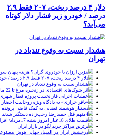
دلار ۴ درصد ریخت، ۲۰۷ فقط ۲.۹
درصد / خودرو زیر فشار دلار کوتاه
می‌آید؟
هشدار نسبت به وفوع تندباد در
تهران
بنزین ارزان یا خودروی گران؟ هزینه پنهان 
دلار ۴ درصد ریخت، ۲۰۷ فقط ۲.۹ درصد / خودرو زیر فشار دلار کوتاه می‌آید؟
هشدار نسبت به وفوع تندباد در تهران
اثر شوک‌های اقتصادی در زنجیره مرغ تا 22 ماه باقی می‌ماند
عملیات اجرایی فاز نخست پروژه قطار شهری 
«باقر خرازی» به دادگاه ویژه روحانیت احضار 
دستیار هوشمند قضایی به کمک قاضی پرونده ق
4متهم قتل حمیدرضا رجب‌زاده دستگیر شدند
قیمت طلای 18عیار امروز شنبه 17مرداد/ افزایش قیمت + جدول و جزئیات
برترین مراکز خرید لگو در بازار ایران
درخشش ایران در المپیاد جهانی هوش مصنوع