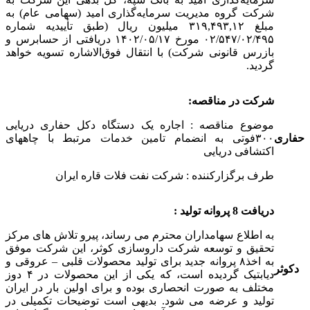
شرکت گروه مدیریت سرمایه‌گذاری امید (سهامی عام) به
مبلغ ۳۱۹,۴۹۳,۱۲ میلیون ریال (طبق تأییدیه شماره
۰۲/۵۴۷/۰۲/۴۹۵ مورخ ۱۴۰۲/۰۵/۱۷ دریافتی از حسابرس و
بازرس قانونی شرکت) با انتقال فوق‌الاشاره تسویه خواهد
گردید.
شرکت در مناقصه:
موضوع مناقصه : اجاره یک دستگاه دکل حفاری دریایی
حفاری
۳۰۰فوتی به انضمام تامین خدمات مرتبط با چاههای
اکتشافی دریایی
طرف برگزارکننده : شرکت نفت فلات قاره ایران
دریافت 8 پروانه تولید :
به اطلاع سهامداران محترم می رساند، پیرو تلاش های مرکز
تحقیق و توسعه شرکت داروسازی کوثر، این شرکت موفق
به اخذ۸ پروانه جدید برای تولید محصولات قلبی – عروقی و
دکوثر
دیابتیک گردیده است، که یکی از این محصولات در ۴ دوز
مختلف به صورت انحصاری بوده و برای اولین بار در ایران
تولید و عرضه می شود. بدیهی است توضیحات تکمیلی در