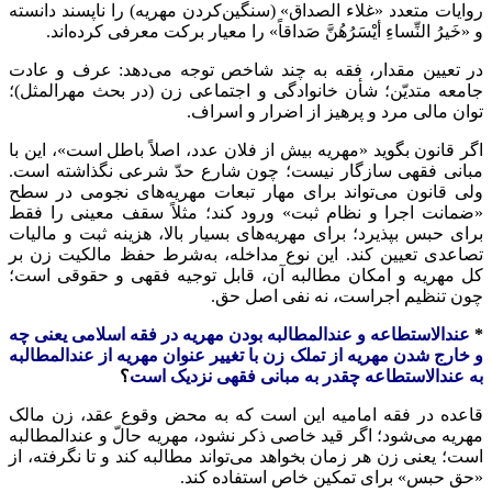
روایات متعدد «غلاء الصداق» (سنگین‌کردن مهریه) را ناپسند دانسته
و «خَیرُ النِّساءِ أیْسَرُهُنَّ صَداقاً» را معیار برکت معرفی کرده‌اند.
در تعیین مقدار، فقه به چند شاخص توجه می‌دهد: عرف و عادت
جامعه متدیّن؛ شأن خانوادگی و اجتماعی زن (در بحث مهرالمثل)؛
توان مالی مرد و پرهیز از اضرار و اسراف.
اگر قانون بگوید «مهریه بیش از فلان عدد، اصلاً باطل است»، این با
مبانی فقهی سازگار نیست؛ چون شارع حدّ شرعی نگذاشته است.
ولی قانون می‌تواند برای مهار تبعات مهریه‌های نجومی در سطح
«ضمانت اجرا و نظام ثبت» ورود کند؛ مثلاً سقف معینی را فقط
برای حبس بپذیرد؛ برای مهریه‌های بسیار بالا، هزینه ثبت و مالیات
تصاعدی تعیین کند. این نوع مداخله، به‌شرط حفظ مالکیت زن بر
کل مهریه و امکان مطالبه آن، قابل توجیه فقهی و حقوقی است؛
چون تنظیم اجراست، نه نفی اصل حق.
*
عندالاستطاعه و عندالمطالبه بودن مهریه در فقه اسلامی یعنی چه
و خارج شدن مهریه از تملک زن با تغییر عنوان مهریه از عندالمطالبه
به عندالاستطاعه چقدر به مبانی فقهی نزدیک است
؟
قاعده در فقه امامیه این است که به محض وقوع عقد، زن مالک
مهریه می‌شود؛ اگر قید خاصی ذکر نشود، مهریه حالّ و عندالمطالبه
است؛ یعنی زن هر زمان بخواهد می‌تواند مطالبه کند و تا نگرفته، از
«حق حبس» برای تمکین خاص استفاده کند.