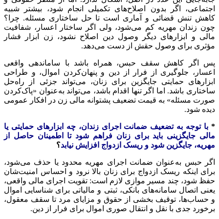
اجتماعی، اگر بدون اصلاح‌های تکمیلی انجام شود، بیشتر شبیه
کاهش تنش قضائی و آماری است تا حل ساختاری مسئله. چرا؟
چون زندان مهریه کم می‌شود، ولی اگر ساختار اعسار، شفافیت
مالی و ابزارهای دیگر وصول دین اصلاح نشود، زن ابزار فشار
مؤثری برای وصول حقش از دست می‌دهد.
پس اگر کاهش سقف حبس، همراه باشد با ساماندهی واقعی
اعسار، جلوگیری از فرار از دین و پنهان‌کردن اموال، و طراحی
ابزارهای حمایتی جایگزین برای زنان، می‌تواند جزئی از راه‌حل
ساختاری باشد. اما اگر تنها اقدام باشد، می‌تواند به‌عنوان «پاک‌کردن
صورت مسئله» به قیمت تضعیف پشتوانه مالی زن در افکار عمومی
دیده شود.
*
با توجه به تضعیف ضمانت اجرای زندان، چه ابزارهای حمایتی یا
مالی جایگزینی باید برای زنان فراهم شود تا اطمینان حاصل از
مهریه، جایگزین شود و ریسک ازدواج افزایش نیابد
؟
اگر حبس به‌عنوان ضمانت اجرای مهریه محدود یا حذف می‌شود،
برای اینکه ریسک ازدواج برای زنان بالا نرود و احساس امنیت‌شان
حفظ شود، چند مسیر موازی لازم است: تقویت اجرای مالی واقعی،
یعنی اتصال سامانه‌های بانکی، ثبتی و مالیاتی برای شناسایی اموال
و حساب‌ها، توقیف بخشی از حقوق و مزایای مرد تا سقف معقول،
برخورد جدی با نقل و انتقال صوری اموال برای فرار از دین.