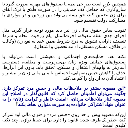
همچنین لازم است طراحی بیمه یا صندوق‌های مهریه صورت گیرد تا
سازوکاری که حداقل کف حمایتی را در صورت طلاق یا ترک انفاق
برای زن تضمین کند، حق بیمه می‌تواند بین زوجین و در مواردی با
مشارکت دولت تقسیم شود.
تقویت سایر حقوق مالی زن نیز باید مورد توجه قرار گیرد، مثل
اجرای جدی نفقه معوقه، اجرت‌المثل ایام زوجیت، نحله و شرط
تنصیف دارایی، تشویق به درج شروط ضمن عقد به نفع زن (وکالت
در طلاق، مسکن مستقل، ادامه تحصیل و اشتغال).
نکته بعد، حمایت‌های اجتماعی و معیشتی است می‌تواند با
صندوق‌های حمایتی ویژه زنان بی‌سرپرست و مطلقه، دسترسی
آسان‌تر به وام‌های اشتغال و مسکن، تحقق یابد. بدون این ابزارها،
حذف یا کاهش حبس به‌تنهایی، احساس ناامنی مالی زنان را بیشتر و
اعتماد آنان به ازدواج را کم می‌کند.
*این مصوبه بیشتر بر ملاحظات مالی و حبس مرد تمرکز دارد.
چگونه می‌توان اطمینان حاصل کرد که قانون‌گذار در اصلاح این
مصوبه کنار ملاحظات مردان، «امنیت خاطر و کرامت زنان» را به
عنوان «نهاد اشتراکی خانواده» به صورت متوازن لحاظ بکند
؟
این‌که مصوبه بیش از حد روی «حبس مرد» و «توان مالی او» تمرکز
کند، خطر یک‌طرفه شدن قانون را دارد. برای حفظ توازن، چند نکته
کلیدی است: