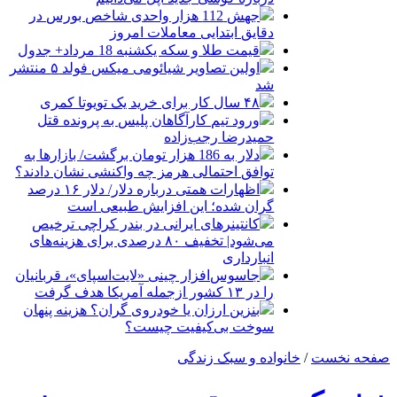
جهش 112 هزار واحدی شاخص بورس در
دقایق ابتدایی معاملات امروز
قیمت طلا و سکه یکشنبه 18 مرداد+ جدول
اولین تصاویر شیائومی میکس فولد ۵ منتشر
شد
۴۸ سال کار برای خرید یک تویوتا کمری
ورود تیم کارآگاهان پلیس به پرونده قتل
حمیدرضا رجب‌زاده
دلار به 186 هزار تومان برگشت/ بازارها به
توافق احتمالی هرمز چه واکنشی نشان دادند؟
اظهارات همتی درباره دلار/ دلار ۱۶ درصد
گران شده؛ این افزایش طبیعی است
کانتینرهای ایرانی در بندر کراچی ترخیص
می‌شود| تخفیف ۸۰ درصدی برای هزینه‌های
انبارداری
جاسوس‌افزار چینی «لایت‌اسپای»، قربانیان
را در ۱۳ کشور ازجمله آمریکا هدف گرفت
بنزین ارزان یا خودروی گران؟ هزینه پنهان
سوخت بی‌کیفیت چیست؟
صفحه نخست
/
خانواده و سبک زندگی