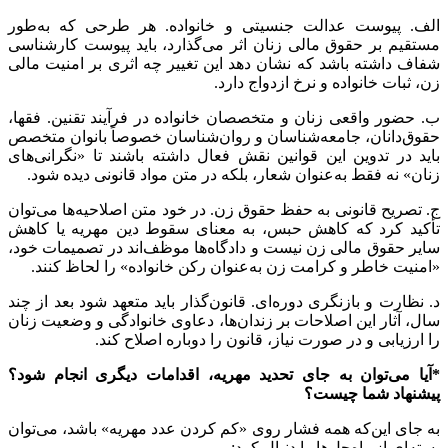
الف. پیوست عدالت جنسیتی و خانواده. هر طرحی که به‌طور
مستقیم بر حقوق مالی زنان اثر می‌گذارد، باید پیوست کارشناسی
شفاف داشته باشد که نشان دهد این تغییر چه اثری بر امنیت مالی
زن، ثبات خانواده و نرخ ازدواج دارد.
ب. حضور واقعی زنان و متخصصان خانواده در فرآیند تقنین. فقها،
حقوق‌دانان، جامعه‌شناسان و روان‌شناسان خصوصاً بانوان متخصص
باید در تدوین این قوانین نقش فعال داشته باشند تا «نگرانی‌های
زنان» نه فقط به‌عنوان شعار، بلکه در متن مواد قانونی دیده شود.
ج. تصریح قانونی به حفظ حقوق زن. در خود متن اصلاحیه‌ها می‌توان
تأکید کرد که کاهش حبس، به معنای سقوط دین مهریه یا کاهش
سایر حقوق مالی زن نیست و دادگاه‌ها موظف‌اند در تصمیمات خود،
«امنیت خاطر و کرامت زن به‌عنوان رکن خانواده» را لحاظ کنند.
د. نظارت و بازنگری دوره‌ای. قانون‌گذار باید متعهد شود بعد از چند
سال، آثار این اصلاحات بر زندان‌ها، دعاوی خانوادگی و وضعیت زنان
را ارزیابی و در صورت نیاز، قانون را دوباره اصلاح کند.
*آیا می‌توان به جای تحدید مهریه، اقدامات دیگری انجام شود؟
پیشنهاد شما چیست؟
به جای این‌که همه فشار روی «کم کردن عدد مهریه» باشد، می‌توان
بسته‌ای از راه‌حل‌ها را دنبال کرد: