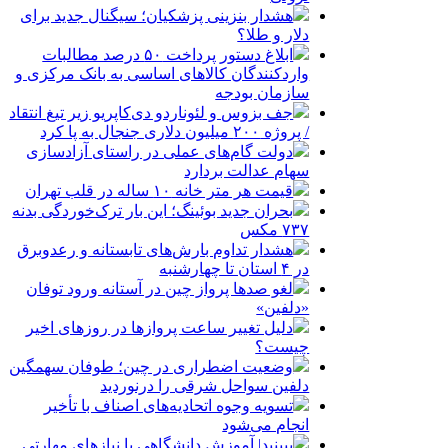
هشدار بنزینی پزشکیان؛ سیگنال جدید برای
دلار و طلا؟
ابلاغ دستور پرداخت ۵۰ درصد مطالبات
واردکنندگان کالاهای اساسی به بانک مرکزی و
سازمان بودجه
جف بزوس و لئوناردو دی‌کاپریو زیر تیغ انتقاد
/ پروژه ۲۰۰ میلیون دلاری جنجال به پا کرد
دولت گام‌های عملی در راستای آزادسازی
سهام عدالت بردارد
قیمت هر متر خانه ۱۰ ساله در قلب تهران
بحران جدید بوئینگ؛ این بار ترک‌خوردگی بدنه
۷۳۷ مکس
هشدار تداوم بارش‌های تابستانه و رعدوبرق
در ۴ استان تا چهارشنبه
لغو صدها پرواز چین در آستانه ورود توفان
«دلفین»
دلیل تغییر ساعت پروازها در روزهای اخیر
چیست؟
وضعیت اضطراری در چین؛ طوفان سهمگین
دلفین سواحل شرقی را درنوردید
تسویه وجوه اتحادیه‌های اصناف با تأخیر
انجام می‌شود
ببینید| آموزش دانشگاهی با نیازهای مهارتی