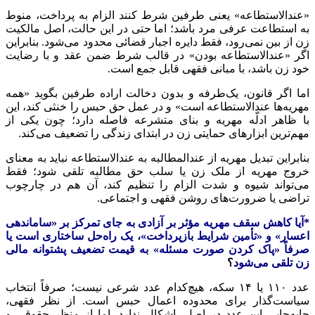
«عندالاستطاعه» یعنی طرفین شرط کنند الزام به پرداخت، منوط
به استطاعت عرفی مرد باشد؛ اما حتی در این حالت، اصل مالکیت
زن از بین نمی‌رود، فقط دایره اجبار قضائی محدود می‌شود. بنابراین
اگر «عندالاستطاعه بودن» در قالب شرط ضمن عقد و با رضایت
خود زن باشد، با مبانی فقهی قابل جمع است.
اما اگر قانون، یک‌طرفه و بدون دخالت اراده طرفین بگوید «همه
مهریه‌ها عندالاستطاعه است» و در عمل حق حبس را خنثی کند، این
با ظاهر ادلّه مهریه و بنای متشرعه فاصله دارد؛ چون یکی از
مهم‌ترین ابزارهای حمایتی زن در ابتدای زندگی را تضعیف می‌کند.
بنابراین تبدیل مهریه از عندالمطالبه به عندالاستطاعه نباید به معنای
خروج مهریه از ملک زن یا سلب حق مطالبه تلقی شود؛ فقط
می‌تواند شیوه و شدت الزام را تنظیم کند، آن هم در چارچوب
تراضی یا ضرورت‌های روشن فقهی و اجتماعی.
*آیا کاهش سقف مهریه مؤثر بر آزادی به جای تمرکز بر «ساماندهی
اعسار» و «تأمین شرایط بازپرداخت»، یک راه‌حل ساختاری است یا
صرفاً «پاک کردن صورت مسئله» به قیمت تضعیف پشتوانه مالی
زن تلقی می‌شود
؟
عدد ۱۱۰ یا ۱۴ سکه، هیچ‌کدام عدد شرعی نیست؛ صرفاً انتخاب
سیاست‌گذار برای محدوده اعمال حبس است. از نظر فقهی،
جابه‌جایی این عدد در اصل، اشکال ندارد. اما از منظر حقوقی و