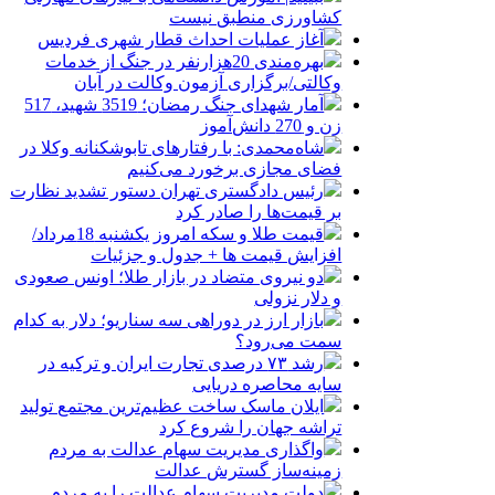
کشاورزی منطبق نیست
آغاز عملیات احداث قطار شهری فردیس
بهره‌مندی 20هزارنفر در جنگ از خدمات
وکالتی/برگزاری آزمون وکالت در آبان
آمار شهدای جنگ رمضان؛ 3519 شهید، 517
زن و 270 دانش‌آموز
شاه‌محمدی: با رفتارهای تابوشکنانه وکلا در
فضای مجازی برخورد می‌کنیم
رئیس دادگستری تهران دستور تشدید نظارت
بر قیمت‌ها را صادر کرد
قیمت طلا و سکه امروز یکشنبه 18مرداد/
افزایش قیمت ها + جدول و جزئیات
دو نیروی متضاد در بازار طلا؛ اونس صعودی
و دلار نزولی
بازار ارز در دوراهی سه سناریو؛ دلار به کدام
سمت می‌رود؟
رشد ۷۳ درصدی تجارت ایران و ترکیه در
سایه محاصره دریایی
ایلان ماسک ساخت عظیم‌ترین مجتمع تولید
تراشه جهان را شروع کرد
واگذاری مدیریت سهام عدالت به مردم
زمینه‌ساز گسترش عدالت
دولت مدیریت سهام عدالت را به مردم