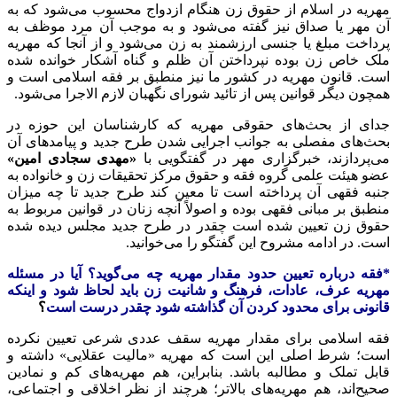
مهریه در اسلام از حقوق زن هنگام ازدواج محسوب می‌شود که به
آن مهر یا صداق نیز گفته می‌شود و به موجب آن مرد موظف به
پرداخت مبلغ یا جنسی ارزشمند به زن می‌شود و از آنجا که مهریه
ملک خاص زن بوده نپرداختن آن ظلم و گناه آشکار خوانده شده
است. قانون مهریه در کشور ما نیز منطبق بر فقه اسلامی است و
همچون دیگر قوانین پس از تائید شورای نگهبان لازم الاجرا می‌شود.
جدای از بحث‌های حقوقی مهریه که کارشناسان این حوزه در
بحث‌های مفصلی به جوانب اجرایی شدن طرح جدید و پیامدهای آن
می‌پردازند، خبرگزاری مهر در گفتگویی با
«مهدی سجادی امین»
عضو هیئت علمی گروه فقه و حقوق مرکز تحقیقات زن و خانواده به
جنبه فقهی آن پرداخته است تا معین کند طرح جدید تا چه میزان
منطبق بر مبانی فقهی بوده و اصولاً آنچه زنان در قوانین مربوط به
حقوق زن تعیین شده است چقدر در طرح جدید مجلس دیده شده
است. در ادامه مشروح این گفتگو را می‌خوانید.
*فقه درباره تعیین حدود مقدار مهریه چه می‌گوید؟ آیا در مسئله
مهریه عرف، عادات، فرهنگ و شانیت زن باید لحاظ شود و اینکه
قانونی برای محدود کردن آن گذاشته شود چقدر درست است
؟
فقه اسلامی برای مقدار مهریه سقف عددی شرعی تعیین نکرده
است؛ شرط اصلی این است که مهریه «مالیت عقلایی» داشته و
قابل تملک و مطالبه باشد. بنابراین، هم مهریه‌های کم و نمادین
صحیح‌اند، هم مهریه‌های بالاتر؛ هرچند از نظر اخلاقی و اجتماعی،