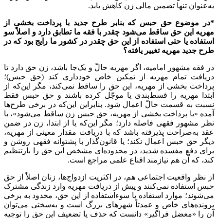
به‌عنوان تنها تضمین مالی زن کاهش یابد.
*در موضوع حق حبس که بنابر طرح جدید با پرداخت بخشی از
مهریه این حق ساقط می‌شود چقدر با فقه ما تطابق دارد و اصلاً سو
استفاده یا حتی استفاده از این حق چقدر در کشور ما رایج بود که در
طرح جدید مهریه تغییر یافته؟
در فقه مشهور امامیه، اگر مهریه حالّ و یک‌جا باشد، زن حق دارد تا
دریافت تمام مهریه از تمکین خاص خودداری کند (حق حبس)؛
پرداخت بخشی از مهریه، این حق را ساقط نمی‌کند، مگر این‌که از
ابتدا مهریه را قسط‌بندی یا موجّل کرده باشند و حق حبس فقط
نسبت به قسمت حالّ اعمال شود. بنابراین این‌که در برخی طرح‌ها
آمده «با پرداخت بخشی از مهریه، حق حبس زن ساقط می‌شود»، با
نظر مشهور فقهی فاصله دارد؛ مگر این‌که یا از ابتدا، زن در ضمن
عقد به‌صراحت پذیرفته باشد که با دریافت مقدار معینی از مهریه،
دیگر حق حبس اعمال نکند؛ یا قانون‌گذار با پشتوانه فقهی روشن و
برای دفع مفسده شدید، در محدوده‌ای مشخص این حق را بازتنظیم
کند، که آن هم نیازمند اقناع علمی مراجع است.
از نظر واقعیت اجتماعی هم، در اکثریت ازدواج‌ها، زنان اصلاً از حق
حبس استفاده نمی‌کنند و پیش از دریافت مهریه وارد زندگی مشترک
می‌شوند؛ موارد استفاده یا سوءاستفاده از این حق، محدود به برخی
پرونده‌های خاص و عمدتاً شهرهای بزرگ است و به‌سختی می‌توان
آن را «معضل فراگیر» دانست که حذف یا تضعیف این حق را توجیه