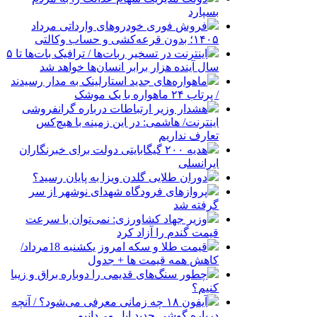
بسپارد
فروش فوری خودروهای وارداتی مرداد
۱۴۰۵؛ بدون قرعه‌کشی و حساب وکالتی
اینترنت در تسخیر ربات‌ها / ترافیک بات‌ها تا ۵
سال آینده هزار برابر انسان‌ها خواهد شد
ماهواره‌های جدید استارلینک به مدار رسیدند
/ پرتاب ۲۴ ماهواره با یک موشک
هشدار وزیر ارتباطات درباره گرانفروشی
اینترنت/ هاشمی: در این زمینه با هیچ‌کس
تعارف نداریم
هدیه ۲۰۰ گیگابایتی دولت برای خبرنگاران
ایرانسلی
دوران طلایی گلدن ویزا به پایان رسید؟
پروازهای فرودگاه شهدای نوشهر از سر
گرفته شد
وزیر جهاد کشاورزی: نمی‌توان با سرعت
قیمت گندم را آزاد کرد
قیمت طلا و سکه امروز یکشنبه 18مرداد/
کاهش همه قیمت ها + جدول
چطور سنگ‌های قدیمی را دوباره براق و زیبا
کنیم؟
آیفون ۱۸ چه زمانی معرفی می‌شود؟ / آنچه
درباره گوشی جدید اپل می‌دانیم