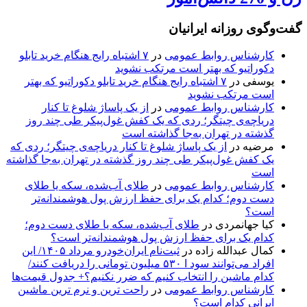
گفت‌وگوی روزانه ایرانیان
کارشناس روابط عمومی
در
۷ اشتباه رایج هنگام خرید تابلو
دکوراتیو که بهتر است مرتکب نشوید
یوسفی
در
۷ اشتباه رایج هنگام خرید تابلو دکوراتیو که بهتر
است مرتکب نشوید
کارشناس روابط عمومی
در
از یک پاساژ شلوغ تا کنار
دریاچه‌ی چیتگر؛ ردی که یک کفش غول‌پیکر طی چند روز
گذشته در تهران به‌جا گذاشته است
مرضیه
در
از یک پاساژ شلوغ تا کنار دریاچه‌ی چیتگر؛ ردی که
یک کفش غول‌پیکر طی چند روز گذشته در تهران به‌جا گذاشته
است
کارشناس روابط عمومی
در
طلای آب‌شده، سکه یا طلای
دست دوم؛ کدام یک برای حفظ ارزش پول هوشمندانه‌تر
است؟
کیا جهانمردی
در
طلای آب‌شده، سکه یا طلای دست دوم؛
کدام یک برای حفظ ارزش پول هوشمندانه‌تر است؟
کمال عبدالله زاده
در
ثبت‌نام ایران‌خودرو مرداد ۱۴۰۵/ این
افراد می‌توانند سود ا ۵۳۰ میلیون تومانی را دریافت کنند/
کدام ماشین را انتخاب کنیم که ضرر نکنیم؟+ جدول قیمت‌ها
کارشناس روابط عمومی
در
راحت ترین و نرم ترین ماشین
ایرانی کدام است؟