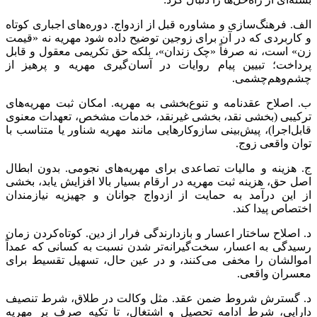
الف. فرهنگ‌سازی و مشاوره قبل از ازدواج. دوره‌های اجباری کوتاه
و کاربردی که در آن برای زوجین توضیح داده شود مهریه نه «قیمت
زن» است، نه صرفاً «چک زندان»، بلکه حق تکریمی معقول و قابل
پرداخت؛ تبیین پیام روایات در آسان‌گیری مهریه و پرهیز از
چشم‌وهم‌چشمی.
ب. اصلاح عقدنامه و تنوع‌بخشی به مهریه. امکان ثبت مهریه‌های
ترکیبی (بخشی نقد، بخشی غیرنقد، خدمات مشخص، تعهدات معنوی
قابل‌اجرا)، پیش‌بینی سازوکارهایی مانند مهریه شناور یا متناسب با
توان واقعی زوج.
ج. هزینه و مالیات تصاعدی برای مهریه‌های نجومی. بدون ابطال
اصل حق، هزینه ثبت مهریه در ارقام بسیار بالا افزایش یابد، بخشی
از این درآمد به حمایت از ازدواج جوانان و جهیزیه نیازمندان
اختصاص پیدا کند.
د. اصلاح ساختار اعسار و بازدارندگی فرار از دین. کوتاه‌کردن زمان
رسیدگی به اعسار، سخت‌گیرانه‌تر شدن نسبت به کسانی که عمداً
اموالشان را مخفی می‌کنند، و در عین حال، تسهیل تقسیط برای
معسران واقعی.
د. گسترش شروط ضمن عقد. مثل وکالت در طلاق، شرط تنصیف
دارایی، شرط ادامه تحصیل و اشتغال، تا تکیه صرف بر مهریه