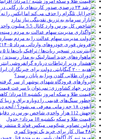
قیمت طلا و سکه امروز شنبه 17مرداد/ افزایش همه قیمت ها + جدول و جزئیات
رشد ۲۴ درصدی صدور کارت‌های بازرگانی در گرگان
چرا اپل تلگرام را حذف می‌کند اما ایکس را نه؟
بازار سرمایه به تزریق نقدینگی نیاز ندارد
شاخص کل بورس وارد کانال 5.5 میلیون واحد شد
واگذاری مدیریت سهام عدالت به مردم زمینه
دولت مدیریت سهام عدالت را به مردم بسپارد
فروش فوری خودروهای وارداتی مرداد ۱۴۰۵؛ بدون قرعه‌کشی و حساب وکالتی
اینترنت در تسخیر ربات‌ها / ترافیک بات‌ها تا ۵ سال آینده هزار برابر انسان‌ها خواهد شد
ماهواره‌های جدید استارلینک به مدار رسیدند / پرتاب ۲۴ ماهواره با
هشدار وزیر ارتباطات درباره گرانفروشی اینترن
هدیه ۲۰۰ گیگابایتی دولت برای خبرنگاران ایرانسلی
دوران طلایی گلدن ویزا به پایان رسید؟
پروازهای فرودگاه شهدای نوشهر از سر گرفته
وزیر جهاد کشاورزی: نمی‌توان با سرعت قیمت گ
قیمت طلا و سکه امروز یکشنبه 18مرداد/ کاهش همه قیمت ها + جدول
چطور سنگ‌های قدیمی را دوباره براق و زیبا کن
آیفون ۱۸ چه زمانی معرفی می‌شود؟ / آنچه درباره گوشی جدید اپل می‌دانیم
جهش 112 هزار واحدی شاخص بورس در دقایق ابتدایی معاملات امروز
قیمت طلا و سکه یکشنبه 18 مرداد+ جدول
اولین تصاویر شیائومی میکس فولد ۵ منتشر شد
۴۸ سال کار برای خرید یک تویوتا کمری
ورود تیم کارآگاهان پلیس به پرونده قتل حمید