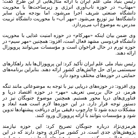
رئیس بنیاد ملی علم ایران با ارائه مثال‌هایی از این طرح گفت:
«مهتاب» در حوزه تاب‌آوری انرژی و زیرساخت‌ها با محوریت
دانشگاه صنعتی شریف اجرا می‌شود، اما بودجه میان سایر
دانشگاه‌ها نیز توزیع می‌شود. «مهر آب» با محوریت دانشگاه تربیت
مدرس به موضوع آب می‌پردازد.
وی ضمن بیان اینکه «مهرکام» در حوزه امنیت غذایی با محوریت
دانشگاه فردوسی مشهد فعال است، افزود: همچنین «مهر سیم» در
حوزه تورم در حال فراخوان است و مؤسسات می‌توانند پروپوزال
ارائه دهند.
رئیس بنیاد ملی علم ایران تأکید کرد: این پروپوزال‌ها باید راهکارهای
سیستمی برای حل چالش‌های کشور ارائه دهند. بنابراین برنامه‌های
حمایتی در حوزه‌های مختلف وجود دارد.
وی افزود: در حوزه‌های دریایی نیز با توجه به موضوعاتی مانند تنگه
هرمز، در حال بررسی تعریف «مهر» در حوزه اقتصاد دریا و
فناوری‌های دریا محور هستیم. همچنین موضوع جنوبگان نیز در
دستور توجه قرار دارد. در این حوزه‌ها لازم است همه ابعاد و
مشکلات دیده شود تا چارچوب دقیقی برای دریافت پیشنهادها تدوین
شود و مؤسسات بتوانند با ارائه پروپوزال ورود کنند.
هرمزی‌نژاد درباره جنوبگان تصریح کرد: این حوزه نیازمند
پژوهش‌های جدی است. در کشور مراکزی وجود دارند که در این
زمینه فعالیت می‌کنند و برخی پژوهش‌های آن‌ها نیز مورد حمایت