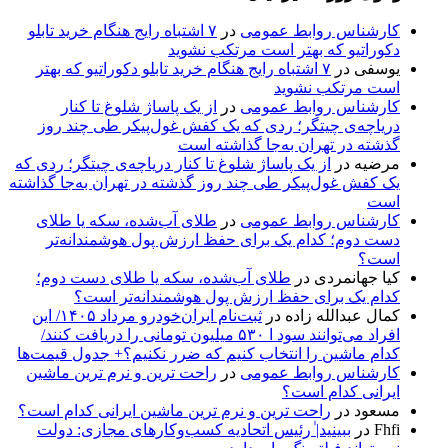
کارشناس روابط عمومی
در
۷ اشتباه رایج هنگام خرید تابلو
دکوراتیو که بهتر است مرتکب نشوید
یوسفی
در
۷ اشتباه رایج هنگام خرید تابلو دکوراتیو که بهتر
است مرتکب نشوید
کارشناس روابط عمومی
در
از یک پاساژ شلوغ تا کنار
دریاچه‌ی چیتگر؛ ردی که یک کفش غول‌پیکر طی چند روز
گذشته در تهران به‌جا گذاشته است
مرضیه
در
از یک پاساژ شلوغ تا کنار دریاچه‌ی چیتگر؛ ردی که
یک کفش غول‌پیکر طی چند روز گذشته در تهران به‌جا گذاشته
است
کارشناس روابط عمومی
در
طلای آب‌شده، سکه یا طلای
دست دوم؛ کدام یک برای حفظ ارزش پول هوشمندانه‌تر
است؟
کیا جهانمردی
در
طلای آب‌شده، سکه یا طلای دست دوم؛
کدام یک برای حفظ ارزش پول هوشمندانه‌تر است؟
کمال عبدالله زاده
در
ثبت‌نام ایران‌خودرو مرداد ۱۴۰۵/ این
افراد می‌توانند سود ا ۵۳۰ میلیون تومانی را دریافت کنند/
کدام ماشین را انتخاب کنیم که ضرر نکنیم؟+ جدول قیمت‌ها
کارشناس روابط عمومی
در
راحت ترین و نرم ترین ماشین
ایرانی کدام است؟
مسعود
در
راحت ترین و نرم ترین ماشین ایرانی کدام است؟
Fhfi
در
ببینید| ٰرئیس اتحادیه کسب‌وکارهای مجازی: دولت