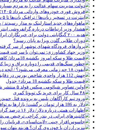
دولت مدیریت سهام عدالت را به مردم بسپارد
فروش فوری خودروهای وارداتی مرداد ۱۴۰۵؛ بدون قرعه‌کشی و حساب وکالتی
اینترنت در تسخیر ربات‌ها / ترافیک بات‌ها تا ۵ سال آینده هزار برابر انسان‌ها خواهد شد
ماهواره‌های جدید استارلینک به مدار رسیدند / پرتاب ۲۴ ماهواره با
هشدار وزیر ارتباطات درباره گرانفروشی اینترن
هدیه ۲۰۰ گیگابایتی دولت برای خبرنگاران ایرانسلی
دوران طلایی گلدن ویزا به پایان رسید؟
پروازهای فرودگاه شهدای نوشهر از سر گرفته
وزیر جهاد کشاورزی: نمی‌توان با سرعت قیمت گ
قیمت طلا و سکه امروز یکشنبه 18مرداد/ کاهش همه قیمت ها + جدول
چطور سنگ‌های قدیمی را دوباره براق و زیبا کن
آیفون ۱۸ چه زمانی معرفی می‌شود؟ / آنچه درباره گوشی جدید اپل می‌دانیم
جهش 112 هزار واحدی شاخص بورس در دقایق ابتدایی معاملات امروز
قیمت طلا و سکه یکشنبه 18 مرداد+ جدول
اولین تصاویر شیائومی میکس فولد ۵ منتشر شد
۴۸ سال کار برای خرید یک تویوتا کمری
ورود تیم کارآگاهان پلیس به پرونده قتل حمید
دلار به 186 هزار تومان برگشت/ بازارها به توافق احتمالی هرمز چه واکنشی نشان دادند؟
اظهارات همتی درباره دلار/ دلار ۱۶ درصد گران شده؛ این افزایش طبیعی است
کانتینرهای ایرانی در بندر کراچی ترخیص می‌شود| تخفیف ۸۰ درصدی برای هزی
جاسوس‌افزار چینی «لایت‌اسپای»، قربانیان را در ۱۳ کشور ازجمله آمریکا هدف
بنزین ارزان یا خودروی گران؟ هزینه پنهان 