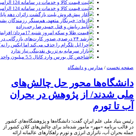
ثبت قیمت کالا و خدمات در سامانه 124 الزامی شد
ثبت قیمت کالا و خدمات در سامانه 124 الزامی شد
آغاز پیش‌فروش بلیت بازگشت زائران دهه پایا
اژه‌ای: خبرنگار متعهد، هم‌سنگر رزمندگان پش
تأیید ربایش و قتل حمیدرضا رجب‌زاده
قیمت طلا و سکه امروز شنبه 17مرداد/ افزایش همه قیمت ها + جدول و جزئیات
رشد ۲۴ درصدی صدور کارت‌های بازرگانی در گرگان
چرا اپل تلگرام را حذف می‌کند اما ایکس را نه؟
بازار سرمایه به تزریق نقدینگی نیاز ندارد
شاخص کل بورس وارد کانال 5.5 میلیون واحد شد
صفحه نخست
/
مدارس و دانشگاه
دانشگاه‌ها محور حل چالش‌های
ملی شدند/ از پژوهش در بحران
آب تا تورم
رئیس بنیاد ملی علم ایران گفت: دانشگاه‌ها و پژوهشگاه‌های کشور
در قالب برنامه «مهر» مأمور شده‌اند برای چالش‌های کلان کشور از
جمله بحران آب، ناترازی انرژی و تورم راهکارهای عالمانه ارائه