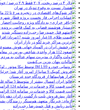
دلار ۴ درصد ریخت، ۲۰۷ فقط ۲.۹ درصد / خودرو زیر فشار دلار کوتاه می‌آید؟
هشدار نسبت به وفوع تندباد در تهران
اثر شوک‌های اقتصادی در زنجیره مرغ تا 22 ماه باقی می‌ماند
عملیات اجرایی فاز نخست پروژه قطار شهری 
«باقر خرازی» به دادگاه ویژه روحانیت احضار 
دستیار هوشمند قضایی به کمک قاضی پرونده ق
4متهم قتل حمیدرضا رجب‌زاده دستگیر شدند
قیمت طلای 18عیار امروز شنبه 17مرداد/ افزایش قیمت + جدول و جزئیات
برترین مراکز خرید لگو در بازار ایران
درخشش ایران در المپیاد جهانی هوش مصنوع
صعود 112 هزار واحدی شاخص بورس در معاملات امروز
دولت واگذاری مدیریت سهام عدالت به مردم را
مالیات پنهان بنزین بی‌کیفیت
رونمایی خودرو IM LS9 توسط نیکا موتور ، لوکس ترین شاسی بلند EREV در ایران
فروش کوییک S سایپا از امروز آغاز شد؛ جزئیات ثبت‌نام و شرایط
فرار هواپیماها از فرودگاه جده عربستان
فائو: ایران امسال بیشتر از متوسط 5 ساله غله تولید می‌کند
ثبت قیمت کالا و خدمات در سامانه 124 الزامی شد
ثبت قیمت کالا و خدمات در سامانه 124 الزامی شد
آغاز پیش‌فروش بلیت بازگشت زائران دهه پایا
اژه‌ای: خبرنگار متعهد، هم‌سنگر رزمندگان پش
تأیید ربایش و قتل حمیدرضا رجب‌زاده