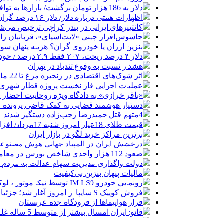
دلار به 186 هزار تومان برگشت/ بازارها به توافق احتمالی هرمز چه واکنشی نشان دادند؟
اظهارات همتی درباره دلار/ دلار ۱۶ درصد گران شده؛ این افزایش طبیعی است
کانتینرهای ایرانی در بندر کراچی ترخیص می‌شود| تخفیف ۸۰ درصدی برای هزی
جاسوس‌افزار چینی «لایت‌اسپای»، قربانیان را در ۱۳ کشور ازجمله آمریکا هدف
بنزین ارزان یا خودروی گران؟ هزینه پنهان 
دلار ۴ درصد ریخت، ۲۰۷ فقط ۲.۹ درصد / خودرو زیر فشار دلار کوتاه می‌آید؟
هشدار نسبت به وفوع تندباد در تهران
اثر شوک‌های اقتصادی در زنجیره مرغ تا 22 ماه باقی می‌ماند
عملیات اجرایی فاز نخست پروژه قطار شهری 
«باقر خرازی» به دادگاه ویژه روحانیت احضار 
دستیار هوشمند قضایی به کمک قاضی پرونده ق
4متهم قتل حمیدرضا رجب‌زاده دستگیر شدند
قیمت طلای 18عیار امروز شنبه 17مرداد/ افزایش قیمت + جدول و جزئیات
برترین مراکز خرید لگو در بازار ایران
درخشش ایران در المپیاد جهانی هوش مصنوع
صعود 112 هزار واحدی شاخص بورس در معاملات امروز
دولت واگذاری مدیریت سهام عدالت به مردم را
مالیات پنهان بنزین بی‌کیفیت
رونمایی خودرو IM LS9 توسط نیکا موتور ، لوکس ترین شاسی بلند EREV در ایران
فروش کوییک S سایپا از امروز آغاز شد؛ جزئیات ثبت‌نام و شرایط
فرار هواپیماها از فرودگاه جده عربستان
فائو: ایران امسال بیشتر از متوسط 5 ساله غله تولید می‌کند