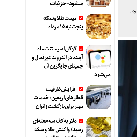
میشود+ جزئیات
روی
قیمت طلا و سکه
پنجشنبه ۱۵ مرداد
گوگل اسیستنت ماه
آینده در اندروید غیرفعال و
جمینای جایگزین آن
می‌شود
افزایش ظرفیت
قطارهای اربعین؛ خدمات
بهتر برای بازگشت زائران
دلار به کف سه‌هفته‌ای
رسید/ واکنش طلا و سکه