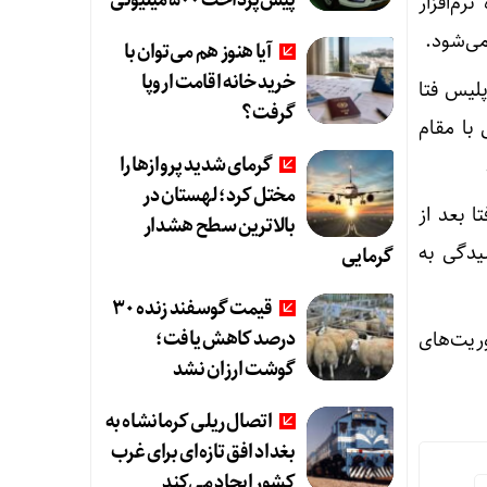
پیش‌پرداخت ۵۰۰ میلیونی
م‌افزار
آیا هنوز هم می‌توان با
خرید خانه اقامت اروپا
لیس فتا
گرفت؟
با مقام
گرمای شدید پروازها را
مختل کرد؛ لهستان در
 بعد از
بالاترین سطح هشدار
یدگی به
گرمایی
قیمت گوسفند زنده ۳۰
درصد کاهش یافت؛
ریت‌های
گوشت ارزان نشد
اتصال ریلی کرمانشاه به
بغداد افق تازه‌ای برای غرب
کشور ایجاد می‌کند