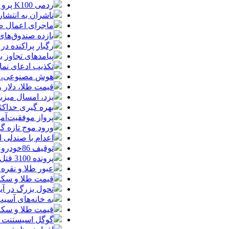
ردمی K100 پرو مکس با باتری غول‌پیکر و شارژ بی‌سیم روانه بازار می‌شود
ناشران به انتشا
ماجرای اعمال ضریب ۲.۷ برای اینترنت بی
بازده صندوق‌های
رگبار پراکنده در
پیامدهای تجاوز به ایران؛ زیان حدود 
تکذیب ادعای نما
هوش مصنوعی، بستر وقوع 55درصد 
قیمت طلا، دلار و سکه امروز پ
یزد، امسال میزب
بهره گیری حداکث
پرواز موفقیت‌آم
ورود موج تازه گ
اعدام با صندلی 
توقیف 86خودروی لوکس، 187 قطعه زمین و 86 آپارتمان تراستی‌ها
پرونده 3100 قتل به صلح و سازش ختم شد
عبور طلا و نقره
قیمت طلا و سکه امروز پنجشنبه 15مرد
تحول بزرگ در آیفون ۱۸ پرو/ سه قابلیت رویایی که بالاخره به 
به خانه‌های آسی
قیمت طلا و سکه پنجش
گوگل اسیستنت ما