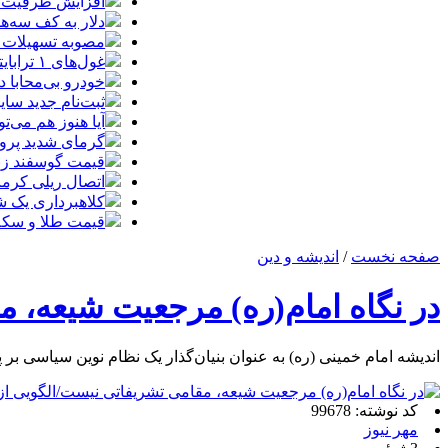
افزایش ظرفیت ق
دلار به کف سه‌ه
مصوبه تسهیلات 
غول‌های ۱ ترابایتی بازار/ معرفی گوشی‌هایی با بالاترین ظرفیت حافظه داخلی در سال ۲۰۲۶
خودرو بی‌محابا
ثبت‌نام جدید سایپا آغاز م
آیا هنوز هم می‌ت
گرمای شدید پروا
قیمت گوسفند زنده 30 درصد کاهش یافت؛ گوشت ا
اتصال ریلی کرمان
کلاهبرداری یک شرکت
قیمت طلا و سکه امروز چهارشنبه 14مر
صفحه نخست
/
اندیشه و دین
در نگاه امام(ره) مرجعیت شیعه، م
اندیشه امام خمینی (ره) به عنوان بنیان‌گذار یک نظام نوین سیاسی ب
کد نوشته: 99678
مهر نیوز