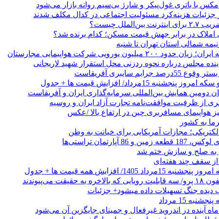
ر جزئیات هزینه‌کرد مسئولیت اجتماعی در کدال مکلف شدند
ن‌الملل چیست؟
 املاک در برابر جهش قیمت مسکن؛ کدام برنده شد؟
 نیمه شمالی استان تهران تا شنبه
۲۰۰ میلیون یورویی شرکت هواپیمایی مجارستان
ینده مجلس درباره نحوه ردزنی محل استقرار شهید لاریجانی
جرایم سایبری آفریقاست
نجشنبه 15مرداد/ افزایش قیمت ها + جدول
ان دومین همایش بین‌المللی سرمایه‌گذاری ایران و آفریقاست
ری از ظرفیت موافقت‌نامه تجارت آزاد ایران و روسیه
یز هواپیمای مسافربری چین در ارتفاع بالا /عکس
رما به کشور
الکتریکی؛ مجازات آمریکایی برای خیانت به وطن
 از سقف چند هفته‌ای
اد 1405/ افزایش همه قیمت ها + جدول
حقیقت می‌پیوندند
ب دیده جنگ تسهیلات داده میشود+ جزئیات
نبه 15 مرداد
ه آینده در اندروید غیرفعال و جمینای جایگزین آن می‌شود