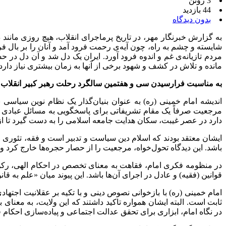
3 ژوئن
44 بازدید
بدون دیدگاه
به گزارش خبرنگار مهر، در تاریخ پرماجرای انقلاب، هیچ روزی مانند 
شایسته و چشم به راه، چون آیه‌ی رحمت فرود آمد و آنان را بر بال
مردم تازیانه‌ی غم و اندوه فرود آورد. ایران یک دل شد و آن دل 
مانده و تلاش در‏‎ ‎‏کشف و شهود برخی از آنها به زمان بیشتری نیاز دارد لکن تأمل در بخش مشهود از‏‎ ‎‏ابعاد شناخته شده شخصیت امام می‌تواند زوایای نامشهودی را در ابعاد ناشناختۀ‏‎ ‎‏آن مراد دل‌ها آشکار سازد.
به مناسبت فرارسیدن سی و هفتمین سالگرد رحلت رهبر کبیر انقلاب اس
اندیشه امام خمینی (ره) به عنوان بنیان‌گذار یک نظام نوین سیاسی
مرجعیت صرفاً یک مقام تشریفاتی برای پاسخگویی به مسائل عبادی ن
دارد در عصر غیبت، سکان هدایت جامعه اسلامی را به دست گیرد تا از
ایشان معتقد بودند که اسلام دین سیاست و تدبیر است و فقه، تئوری 
باشد. این دیدگاه تحول‌خواه، مرجعیت را از حصار حجره‌ها خارج کرد 
در منظومه فکری امام، فقاهت به معنای تخصص در احکام الهی، رکن 
قوانین (فقیه) و عادل در اجرای آن‌ها باشد. این پیوند میان «علم به قان
امام خمینی (ره) با بازخوانی نصوص دینی و با تکیه بر عقلانیت اجتهاد
ثابت است. البته ایشان همواره تاکید داشتند که این ولایت، به معن
در نگاه امام، ابزاری برای تحقق عدالت اجتماعی و پیاده‌سازی احکام 