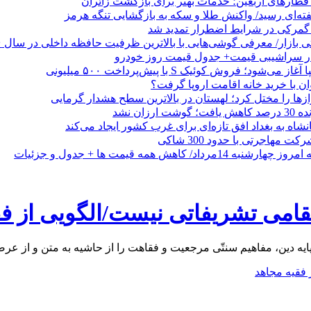
طارهای اربعین؛ خدمات بهتر برای بازگشت زائران
فته‌ای رسید/ واکنش طلا و سکه به بازگشایی تنگه هرمز
گمرکی در شرایط اضطرار تمدید شد
 در سراشیبی قیمت+ جدول قیمت روز خودرو
ی‌شود؛ فروش کوئیک S با پیش‌پرداخت ۵۰۰ میلیونی
وان با خرید خانه اقامت اروپا گرفت؟
زها را مختل کرد؛ لهستان در بالاترین سطح هشدار گرمایی
رزان نشد
شاه به بغداد افق تازه‌ای برای غرب کشور ایجاد می‌کند
 مهاجرتی با حدود 300 شاکی
داد/ کاهش همه قیمت ها + جدول و جزئیات
قامی تشریفاتی نیست/الگویی از فق
ر پایه دین، مفاهیم سنتّی مرجعیت و فقاهت را از حاشیه به متن و از 