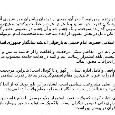
دوازدهم بهمن نبود که در آن، مردی از دودمان پیامبران و بر شیوه‌ی
 فرشتگان قدرت حق نشانید و تا عرش عزت و عظمت برکشید. و هیچ روز
در حسرتی گدازنده سوخت، و یک چشم شد و آن چشم در مصیبتی عظیم گری
لامی حضرت امام خمینی به بازخوانی اندیشه بنیانگذار جمهوری اسلام
 بر پایه دین، مفاهیم سنتّی مرجعیت و فقاهت را از حاشیه به متن 
یست، بلکه استمرار رسالت انبیا و ائمه در هدایت جامعه محسوب می‌
 انحرافات مصون بماند.
واقعی و کامل اداره انسان از گهواره تا گودال است؛ بنابراین، مرجع
و آن را به عنوان عالی‌ترین مقام تصمیم‌گیری در ساختار قدرت اسلامی
اصلی مشروعیت سیاسی است. ایشان بر این باور بودند که از آنجا ک
ون» و «عدالت در اجرا»، جایگاه فقیه را به مقام ولایت ارتقا می‌دهد.
ی، اثبات کردند که ولایت فقیه، استمرار ولایت رسول‌الله (ص) است و هم
ای برتری ذاتی فقیه بر دیگران نیست، بلکه یک مسئولیت خطیر و وظیف
قرآن در پهنه زمین است.