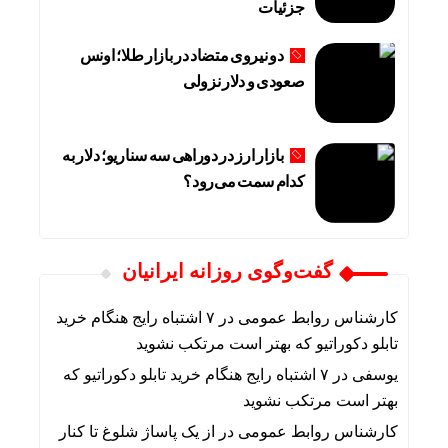
جزئیات
دو نیروی متضاد در بازار طلا؛ اونس
صعودی و دلار نزولی
بازار ارز در دوراهی سه سناریو؛ دلار به
کدام سمت می‌رود؟
گفت‌وگوی روزانه ایرانیان
کارشناس روابط عمومی
در
۷ اشتباه رایج هنگام خرید
تابلو دکوراتیو که بهتر است مرتکب نشوید
یوسفی
در
۷ اشتباه رایج هنگام خرید تابلو دکوراتیو که
بهتر است مرتکب نشوید
کارشناس روابط عمومی
در
از یک پاساژ شلوغ تا کنار