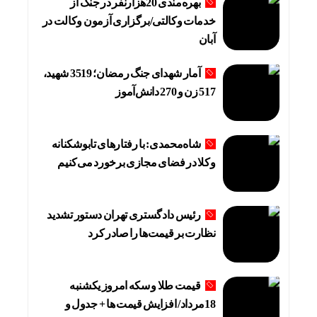
بهره‌مندی 20هزارنفر در جنگ از
خدمات وکالتی/برگزاری آزمون وکالت در
آبان
آمار شهدای جنگ رمضان؛ 3519 شهید،
517 زن و 270 دانش‌آموز
شاه‌محمدی: با رفتارهای تابوشکنانه
وکلا در فضای مجازی برخورد می‌کنیم
رئیس دادگستری تهران دستور تشدید
نظارت بر قیمت‌ها را صادر کرد
قیمت طلا و سکه امروز یکشنبه
18مرداد/ افزایش قیمت ها + جدول و