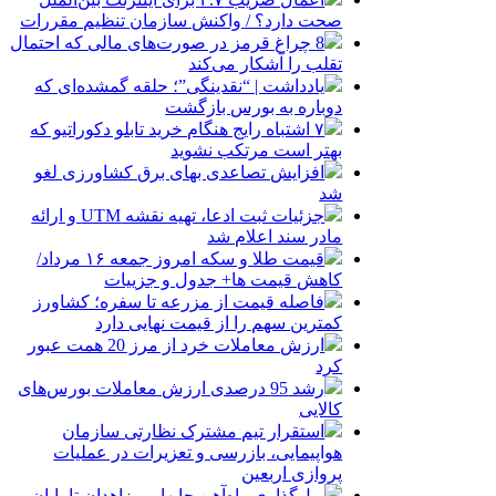
صحت دارد؟ / واکنش سازمان تنظیم مقررات
8 چراغ قرمز در صورت‌های مالی که احتمال
تقلب را آشکار می‌کند
یادداشت | “نقدینگی”؛ حلقه گمشده‌ای که
دوباره به بورس بازگشت
۷ اشتباه رایج هنگام خرید تابلو دکوراتیو که
بهتر است مرتکب نشوید
افزایش تصاعدی بهای برق کشاورزی لغو
شد
جزئیات ثبت ادعا، تهیه نقشه UTM و ارائه
مادر سند اعلام شد
قیمت طلا و سکه امروز جمعه ۱۶ مرداد/
کاهش قیمت ها+ جدول و جزییات
فاصله قیمت از مزرعه تا سفره؛ کشاورز
کمترین سهم را از قیمت نهایی دارد
ارزش معاملات خرد از مرز 20 همت عبور
کرد
رشد 95 درصدی ارزش معاملات بورس‌های
کالایی
استقرار تیم مشترک نظارتی سازمان
هواپیمایی، بازرسی و تعزیرات در عملیات
پروازی اربعین
ریل‌گذاری راه‌آهن چابهار ــ زاهدان تا پایان