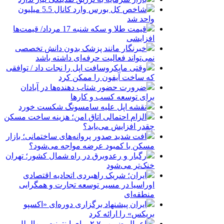
شاخص کل بورس وارد کانال 5.5 میلیون
واحد شد
قیمت طلا و سکه شنبه 17 مرداد/ قیمت‌ها
افزایشی
خبرنگار مانند پزشک بدون دانش تخصصی
نمی‌تواند فعالیت حرفه‌ای داشته باشد
وقتی مایکروسافت اپل را نجات داد / توافقی
که ساخت آیفون را ممکن کرد
ضرورت حضور شتاب ‌دهنده‌ها در آبادان
برای توسعه کسب‌ و کارها
نقشه اپل علیه سامسونگ شکست خورد
الزام احتمالی اتاق امن؛ هزینه ساخت مسکن
چقدر افزایش می‌یابد؟
افت شدید صدور پروانه‌های ساختمانی؛ بازار
مسکن با کمبود عرضه مواجه می‌شود؟
رگبار و رعدوبرق در راه شمال کشور؛ تهران
خنک‌تر می‌شود
ایران؛ شریک راهبردی اتحادیه اقتصادی
اوراسیا در مسیر توسعه تجارت و همگرایی
منطقه‌ای
ایران پیشنهاد برگزاری دوره‌ای «اکسپو
بریکس» را ارائه کرد
اعمال ضریب ۲.۷ برای اینترنت بین‌الملل