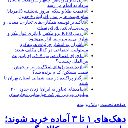
مرداد به اتمام می‌رسد
قیمت طلا و سکه امروز پنجشنبه 15مرداد/
تمام قیمت ها بر مدار افزایش + جدول
تأکید بر توسعه همکاری‌های تجاری، معدنی و
ترانزیتی ایران و قرقیزستان
ردمی K100 پرو مکس با باتری غول‌پیکر و
شارژ بی‌سیم روانه بازار می‌شود
ناشران به انتشار جزئیات هزینه‌کرد
مسئولیت اجتماعی در کدال مکلف شدند
ماجرای اعمال ضریب ۲.۷ برای اینترنت
بین‌الملل چیست؟
بازده صندوق‌های املاک در برابر جهش
قیمت مسکن؛ کدام برنده شد؟
رگبار پراکنده در نیمه شمالی استان تهران تا
شنبه
پیامدهای تجاوز به ایران؛ زیان حدود ۲۰۰
میلیون یورویی شرکت هواپیمایی مجارستان
صفحه نخست
/
بانک و بیمه
دهک‌های ۱ تا ۳ آماده خرید شوند؛