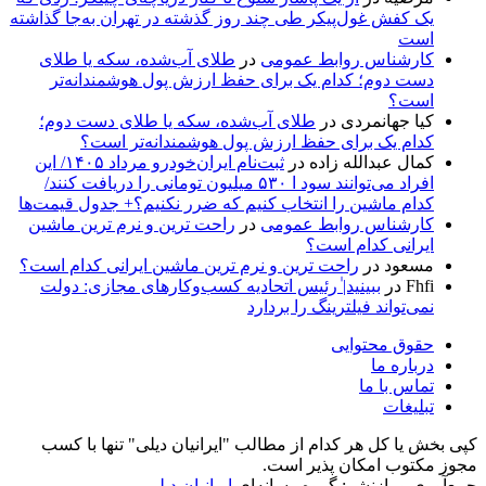
یک کفش غول‌پیکر طی چند روز گذشته در تهران به‌جا گذاشته
است
کارشناس روابط عمومی
در
طلای آب‌شده، سکه یا طلای
دست دوم؛ کدام یک برای حفظ ارزش پول هوشمندانه‌تر
است؟
کیا جهانمردی
در
طلای آب‌شده، سکه یا طلای دست دوم؛
کدام یک برای حفظ ارزش پول هوشمندانه‌تر است؟
کمال عبدالله زاده
در
ثبت‌نام ایران‌خودرو مرداد ۱۴۰۵/ این
افراد می‌توانند سود ا ۵۳۰ میلیون تومانی را دریافت کنند/
کدام ماشین را انتخاب کنیم که ضرر نکنیم؟+ جدول قیمت‌ها
کارشناس روابط عمومی
در
راحت ترین و نرم ترین ماشین
ایرانی کدام است؟
مسعود
در
راحت ترین و نرم ترین ماشین ایرانی کدام است؟
Fhfi
در
ببینید| ٰرئیس اتحادیه کسب‌وکارهای مجازی: دولت
نمی‌تواند فیلترینگ را بردارد
حقوق محتوایی
درباره ما
تماس با ما
تبلیغات
کپی بخش یا کل هر کدام از مطالب "ایرانیان دیلی" تنها با کسب
مجوز مکتوب امکان پذیر است.
جمع‌آوری و بازنشر: گروه رسانه‌ای
ایرانیان دیلی