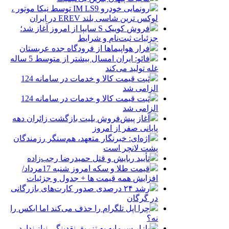
رونمایی خودرو IM LS9 توسط نیکا موتور ،
لوکس ترین شاسی بلند EREV در ایران
فروش کوییک S سایپا از امروز آغاز شد؛
جزئیات ثبت‌نام و شرایط
فرار هواپیماها از فرودگاه جده عربستان
فائو: ایران امسال بیشتر از متوسط 5 ساله
غله تولید می‌کند
ثبت قیمت کالا و خدمات در سامانه 124
الزامی شد
ثبت قیمت کالا و خدمات در سامانه 124
الزامی شد
آغاز پیش‌فروش بلیت بازگشت زائران دهه
پایانی صفر از امروز
اژه‌ای: خبرنگار متعهد، هم‌سنگر رزمندگان
پشت لانچر است
تأیید ربایش و قتل حمیدرضا رجب‌زاده
قیمت طلا و سکه امروز شنبه 17مرداد/
افزایش همه قیمت ها + جدول و جزئیات
رشد ۲۴ درصدی صدور کارت‌های بازرگانی
در گرگان
چرا اپل تلگرام را حذف می‌کند اما ایکس را
نه؟
بازار سرمایه به تزریق نقدینگی نیاز ندارد