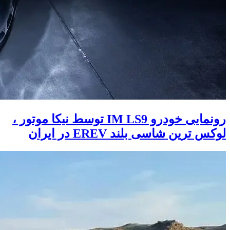
رونمایی خودرو IM LS9 توسط نیکا موتور ،
لوکس ترین شاسی بلند EREV در ایران