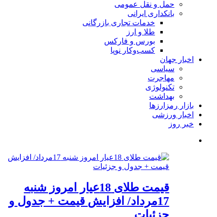
حمل و نقل عمومی
بانکداری ایرانی
خدمات تجاری بازرگانی
طلا و ارز
بورس و فارکس
کسب‌وکار نوپا
اخبار جهان
سیاسی
مهاجرت
تکنولوژی
بهداشت
بازار رمزارزها
اخبار ورزشی
خبر روز
قیمت طلای 18عیار امروز شنبه
17مرداد/ افزایش قیمت + جدول و
جزئیات