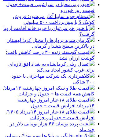
خودرو بی‌محابا در سراشیبی قیمت+ جدول
قیمت روز خودرو
ثبت‌نام جدید سایپا آغاز می‌شود؛ فروش
کوئیک S با پیش‌پرداخت ۵۰۰ میلیونی
آیا هنوز هم می‌توان با خرید خانه اقامت اروپا
گرفت؟
گرمای شدید پروازها را مختل کرد؛ لهستان
در بالاترین سطح هشدار گرمایی
قیمت گوسفند زنده ۳۰ درصد کاهش یافت؛
گوشت ارزان نشد
اتصال ریلی کرمانشاه به بغداد افق تازه‌ای
برای غرب کشور ایجاد می‌کند
کلاهبرداری یک شرکت مهاجرتی با حدود
۳۰۰ شاکی
قیمت طلا و سکه امروز چهارشنبه ۱۴مرداد/
کاهش همه قیمت ها + جدول و جزئیات
قیمت طلای ۱۸عیار امروز چهارشنبه
۱۴مرداد/ افزایش قیمت + جدول
قیمت طلای ۱۸عیار امروز ۱۴مرداد ۱۴۰۵/
افزایش قیمت + جدول و جزئیات
پشت پرده نوسان ۴۴ هزار تومانی دلار در
چند ماه
دلارهای خانگی به بانک‌ها می‌روند؟/ رونمایی