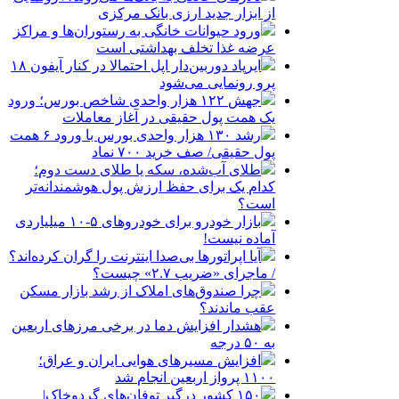
از ابزار جدید ارزی بانک مرکزی
ورود حیوانات خانگی به رستوران‌ها و مراکز
عرضه غذا تخلف بهداشتی است
ایرپاد دوربین‌دار اپل احتمالا در کنار آیفون ۱۸
پرو رونمایی می‌شود
جهش ۱۲۲ هزار واحدی شاخص بورس؛ ورود
یک همت پول حقیقی در آغاز معاملات
رشد ۱۳۰ هزار واحدی بورس با ورود ۶ همت
پول حقیقی/ صف خرید ۷۰۰ نماد
طلای آب‌شده، سکه یا طلای دست دوم؛
کدام یک برای حفظ ارزش پول هوشمندانه‌تر
است؟
بازار خودرو برای خودروهای ۵-۱۰ میلیاردی
آماده نیست!
آیا اپراتورها بی‌صدا اینترنت را گران کرده‌اند؟
/ ماجرای «ضریب ۲.۷» چیست؟
چرا صندوق‌های املاک از رشد بازار مسکن
عقب ماندند؟
هشدار افزایش دما در برخی مرزهای اربعین
به ۵۰ درجه
افزایش مسیرهای هوایی ایران و عراق؛
۱۱۰۰ پرواز اربعین انجام شد
۱۵۰ کشور درگیر توفان‌های گردوخاک|