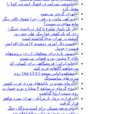
خاموشی سراسری، اتصال اینترنت کوبا را
مختل کرد
تهران گرم‌تر می‌شود
دوراهی ماندن و رفتن / چرا حقوق بالاتر دیگر
مانع مهاجرت نیست؟
از یک پاساژ شلوغ تا کنار دریاچه‌ی چیتگر؛
ردی که یک کفش غول‌پیکر طی چند روز
گذشته در تهران به‌جا گذاشته است
قیمت دلار امروز دوشنبه ۱۲مرداد/ افزایش
قیمت + جدول
دستور تازه برای متخلفان ارزی/ پرونده‌های
بالای ۳ میلیون یورو قضایی می‌شوند
خانه ایرانی؛ فروشگاهی برای کسانی که
می‌خواهند آگاهانه خرید کنند
مشاهده اولین نسخه One UI 9.5 روی
سرورهای سامسونگ
گرمای شدید در پایانه‌های مرزی غرب کشور
موج گرمای بی‌سابقه ۳ میلیارد یورو خسارت
روی دست اروپا گذاشت
برقراری پرواز پارس‌آباد – تهران مورد توافق
قرار گرفت
وام ودیعه مسکن برای آسیب‌دیدگان جنگ
پرداخت می‌شود؛ جزئیات مبالغ اعلام شد