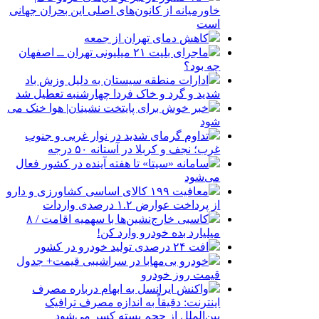
خاورمیانه از کانون‌های اصلی این بحران جهانی
است
کاهش دمای تهران از جمعه
ماجرای بلیت ۲۱ میلیونی تهران ــ اصفهان
چه بود؟
ادارات منطقه سیستان به دلیل وزش باد
شدید و گرد و خاک فردا چهارشنبه تعطیل شد
خبر خوش برای پایتخت نشینان| هوا خنک می
شود
تداوم گرمای شدید در نوار غربی و جنوب
غرب؛ نجف و کربلا در آستانه ۵۰ درجه
سامانه «سیتا» تا هفته آینده در کشور فعال
می‌شود
معافیت ۱۹۹ کالای اساسی کشاورزی و دارو
از پرداخت عوارض ۱.۲ درصدی واردات
کاسبی خارج‌نشین‌ها با سهمیه اقامت / ۸
میلیارد بده خودرو وارد کن!
افت ۲۴ درصدی تولید خودرو در کشور
خودرو بی‌مهابا در سراشیبی قیمت+ جدول
قیمت روز خودرو
واکنش ایرانسل به ابهام درباره مصرف
اینترنت: دقیقاً به اندازه مصرف ترافیک
بین‌الملل از حجم بسته کسر می‌شود