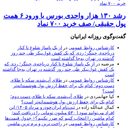
رشد ۱۳۰ هزار واحدی بورس با ورود ۶ همت
پول حقیقی/ صف خرید ۷۰۰ نماد
گفت‌وگوی روزانه ایرانیان
کارشناس روابط عمومی
در
از یک پاساژ شلوغ تا کنار
دریاچه‌ی چیتگر؛ ردی که یک کفش غول‌پیکر طی چند روز
گذشته در تهران به‌جا گذاشته است
مرضیه
در
از یک پاساژ شلوغ تا کنار دریاچه‌ی چیتگر؛ ردی که
یک کفش غول‌پیکر طی چند روز گذشته در تهران به‌جا گذاشته
است
کارشناس روابط عمومی
در
طلای آب‌شده، سکه یا طلای
دست دوم؛ کدام یک برای حفظ ارزش پول هوشمندانه‌تر
است؟
کیا جهانمردی
در
طلای آب‌شده، سکه یا طلای دست دوم؛
کدام یک برای حفظ ارزش پول هوشمندانه‌تر است؟
کمال عبدالله زاده
در
ثبت‌نام ایران‌خودرو مرداد ۱۴۰۵/ این
افراد می‌توانند سود ا ۵۳۰ میلیون تومانی را دریافت کنند/
کدام ماشین را انتخاب کنیم که ضرر نکنیم؟+ جدول قیمت‌ها
کارشناس روابط عمومی
در
راحت ترین و نرم ترین ماشین