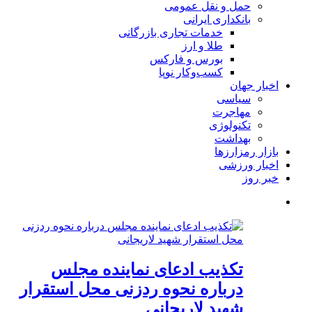
حمل و نقل عمومی
بانکداری ایرانی
خدمات تجاری بازرگانی
طلا و ارز
بورس و فارکس
کسب‌وکار نوپا
اخبار جهان
سیاسی
مهاجرت
تکنولوژی
بهداشت
بازار رمزارزها
اخبار ورزشی
خبر روز
تکذیب ادعای نماینده مجلس
درباره نحوه ردزنی محل استقرار
شهید لاریجانی