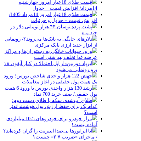
قیمت طلای 18عیار امروز چهارشنبه
14مرداد/ افزایش قیمت + جدول
قیمت طلای 18عیار امروز 14مرداد 1405/
افزایش قیمت + جدول و جزئیات
پشت پرده نوسان ۴۴ هزار تومانی دلار در
چند ماه
دلارهای خانگی به بانک‌ها می‌روند؟/ رونمایی
از ابزار جدید ارزی بانک مرکزی
ورود حیوانات خانگی به رستوران‌ها و مراکز
عرضه غذا تخلف بهداشتی است
ایرپاد دوربین‌دار اپل احتمالا در کنار آیفون ۱۸
پرو رونمایی می‌شود
جهش 122 هزار واحدی شاخص بورس؛ ورود
یک همت پول حقیقی در آغاز معاملات
رشد 130 هزار واحدی بورس با ورود 6 همت
پول حقیقی/ صف خرید 700 نماد
طلای آب‌شده، سکه یا طلای دست دوم؛
کدام یک برای حفظ ارزش پول هوشمندانه‌تر
است؟
بازار خودرو برای خودروهای 5-10 میلیاردی
آماده نیست!
آیا اپراتورها بی‌صدا اینترنت را گران کرده‌اند؟
/ ماجرای «ضریب ۲.۷» چیست؟