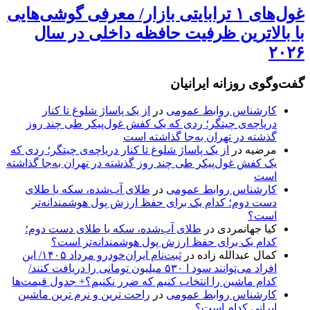
غول‌های ۱ ترابایتی بازار/ معرفی گوشی‌هایی
با بالاترین ظرفیت حافظه داخلی در سال
۲۰۲۶
گفت‌وگوی روزانه ایرانیان
کارشناس روابط عمومی
در
از یک پاساژ شلوغ تا کنار
دریاچه‌ی چیتگر؛ ردی که یک کفش غول‌پیکر طی چند روز
گذشته در تهران به‌جا گذاشته است
مرضیه
در
از یک پاساژ شلوغ تا کنار دریاچه‌ی چیتگر؛ ردی که
یک کفش غول‌پیکر طی چند روز گذشته در تهران به‌جا گذاشته
است
کارشناس روابط عمومی
در
طلای آب‌شده، سکه یا طلای
دست دوم؛ کدام یک برای حفظ ارزش پول هوشمندانه‌تر
است؟
کیا جهانمردی
در
طلای آب‌شده، سکه یا طلای دست دوم؛
کدام یک برای حفظ ارزش پول هوشمندانه‌تر است؟
کمال عبدالله زاده
در
ثبت‌نام ایران‌خودرو مرداد ۱۴۰۵/ این
افراد می‌توانند سود ا ۵۳۰ میلیون تومانی را دریافت کنند/
کدام ماشین را انتخاب کنیم که ضرر نکنیم؟+ جدول قیمت‌ها
کارشناس روابط عمومی
در
راحت ترین و نرم ترین ماشین
ایرانی کدام است؟