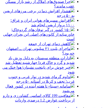
چرا صندوق‌های املاک از رشد بازار مسکن
عقب ماندند؟
هشدار افزایش دما در برخی مرزهای اربعین
به ۵۰ درجه
افزایش مسیرهای هوایی ایران و عراق؛
۱۱۰۰ پرواز اربعین انجام شد
۱۵۰ کشور درگیر توفان‌های گردوخاک|
خاورمیانه از کانون‌های اصلی این بحران جهانی
است
کاهش دمای تهران از جمعه
ماجرای بلیت ۲۱ میلیونی تهران ــ اصفهان
چه بود؟
ادارات منطقه سیستان به دلیل وزش باد
شدید و گرد و خاک فردا چهارشنبه تعطیل شد
خبر خوش برای پایتخت نشینان| هوا خنک می
شود
تداوم گرمای شدید در نوار غربی و جنوب
غرب؛ نجف و کربلا در آستانه ۵۰ درجه
سامانه «سیتا» تا هفته آینده در کشور فعال
می‌شود
معافیت 199 کالای اساسی کشاورزی و دارو
از پرداخت عوارض 1.2 درصدی واردات