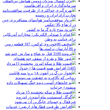
یزد، امسال میزبان دومین همایش بین‌المللی
سرمایه‌گذاری ایران و آفریقاست
بهره گیری حداکثری از ظرفیت موافقت‌نامه
تجارت آزاد ایران و روسیه
پرواز موفقیت‌آمیز هواپیمای مسافربری چین
در ارتفاع بالا /عکس
ورود موج تازه گرما به کشور
اعدام با صندلی الکتریکی؛ مجازات آمریکایی
برای خیانت به وطن
توقیف 86خودروی لوکس، 187 قطعه زمین
و 86 آپارتمان تراستی‌ها
پرونده 3100 قتل به صلح و سازش ختم شد
عبور طلا و نقره از سقف چند هفته‌ای
قیمت طلا و سکه امروز پنجشنبه 15مرداد
1405/ افزایش همه قیمت ها + جدول
تحول بزرگ در آیفون ۱۸ پرو/ سه قابلیت
رویایی که بالاخره به حقیقت می‌پیوندند
به خانه‌های آسیب دیده جنگ تسهیلات داده
میشود+ جزئیات
قیمت طلا و سکه پنجشنبه 15 مرداد
گوگل اسیستنت ماه آینده در اندروید
غیرفعال و جمینای جایگزین آن می‌شود
افزایش ظرفیت قطارهای اربعین؛ خدمات