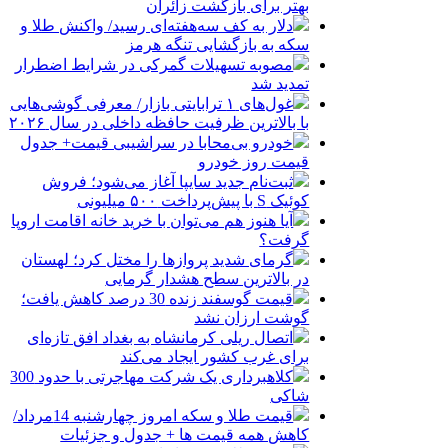
بهتر برای بازگشت زائران
دلار به کف سه‌هفته‌ای رسید/ واکنش طلا و
سکه به بازگشایی تنگه هرمز
مصوبه تسهیلات گمرکی در شرایط اضطرار
تمدید شد
غول‌های ۱ ترابایتی بازار/ معرفی گوشی‌هایی
با بالاترین ظرفیت حافظه داخلی در سال ۲۰۲۶
خودرو بی‌محابا در سراشیبی قیمت+ جدول
قیمت روز خودرو
ثبت‌نام جدید سایپا آغاز می‌شود؛ فروش
کوئیک S با پیش‌پرداخت ۵۰۰ میلیونی
آیا هنوز هم می‌توان با خرید خانه اقامت اروپا
گرفت؟
گرمای شدید پروازها را مختل کرد؛ لهستان
در بالاترین سطح هشدار گرمایی
قیمت گوسفند زنده 30 درصد کاهش یافت؛
گوشت ارزان نشد
اتصال ریلی کرمانشاه به بغداد افق تازه‌ای
برای غرب کشور ایجاد می‌کند
کلاهبرداری یک شرکت مهاجرتی با حدود 300
شاکی
قیمت طلا و سکه امروز چهارشنبه 14مرداد/
کاهش همه قیمت ها + جدول و جزئیات