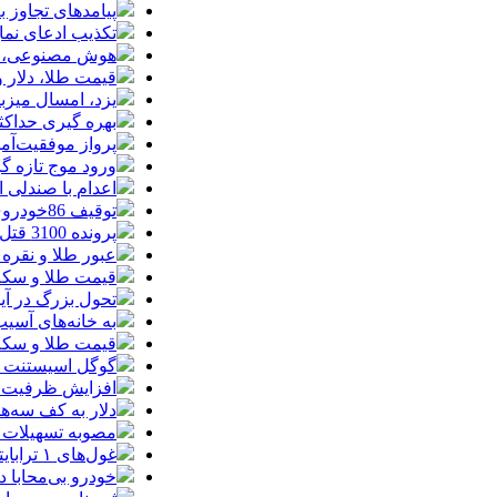
پیامدهای تجاوز به ایران؛ زیان حدود 
تکذیب ادعای نما
هوش مصنوعی، بستر وقوع 55درصد 
قیمت طلا، دلار و سکه امروز پ
یزد، امسال میزب
بهره گیری حداکث
پرواز موفقیت‌آم
ورود موج تازه گ
اعدام با صندلی 
توقیف 86خودروی لوکس، 187 قطعه زمین و 86 آپارتمان تراستی‌ها
پرونده 3100 قتل به صلح و سازش ختم شد
عبور طلا و نقره
قیمت طلا و سکه امروز پنجشنبه 15مرد
تحول بزرگ در آیفون ۱۸ پرو/ سه قابلیت رویایی که بالاخره به 
به خانه‌های آسی
قیمت طلا و سکه پنجش
گوگل اسیستنت ما
افزایش ظرفیت ق
دلار به کف سه‌ه
مصوبه تسهیلات 
غول‌های ۱ ترابایتی بازار/ معرفی گوشی‌هایی با بالاترین ظرفیت حافظه داخلی در سال ۲۰۲۶
خودرو بی‌محابا