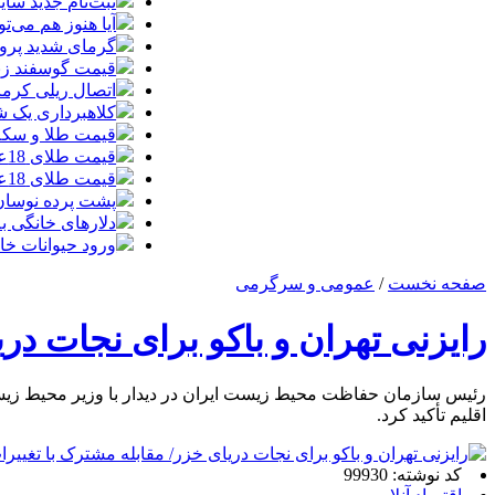
ثبت‌نام جدید سایپا آغاز م
آیا هنوز هم می‌ت
گرمای شدید پروا
قیمت گوسفند زنده 30 درصد کاهش یافت؛ گوشت ا
اتصال ریلی کرمان
کلاهبرداری یک شرکت
قیمت طلا و سکه امروز چهارشنبه 14مر
قیمت طلای 18عیار امروز چهارشنبه 14مرداد/ افزایش قیمت + جدول
قیمت طلای 18عیار امروز 14مرداد 1405/ افزایش قیمت + جدول و جزئیات
پشت پرده نوسان ۴۴ هزار تومانی دلار در چند
دلارهای خانگی به
ورود حیوانات خا
صفحه نخست
/
عمومی و سرگرمی
رایزنی تهران و باکو برای نجات در
رئیس سازمان حفاظت محیط زیست ایران در دیدار با وزیر محیط زیست و
اقلیم تأکید کرد.
کد نوشته: 99930