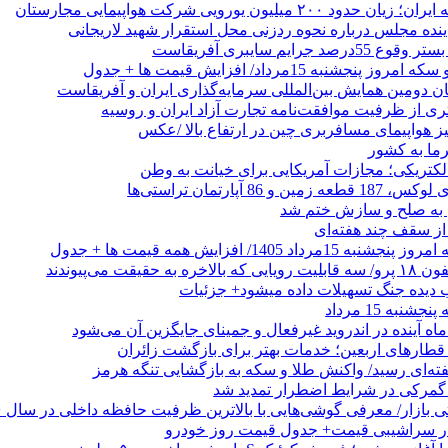
۲۰۰ میلیون یورویی شرکت هواپیمایی مجارستان
ینده مجلس درباره نحوه ردزنی محل استقرار شهید لاریجانی
جرایم سایبری آفریقاست
نجشنبه 15مرداد/ افزایش قیمت ها + جدول
ان دومین همایش بین‌المللی سرمایه‌گذاری ایران و آفریقاست
ری از ظرفیت موافقت‌نامه تجارت آزاد ایران و روسیه
یز هواپیمای مسافربری چین در ارتفاع بالا /عکس
رما به کشور
الکتریکی؛ مجازات آمریکایی برای خیانت به وطن
 از سقف چند هفته‌ای
اد 1405/ افزایش همه قیمت ها + جدول
حقیقت می‌پیوندند
ب دیده جنگ تسهیلات داده میشود+ جزئیات
نبه 15 مرداد
ه آینده در اندروید غیرفعال و جمینای جایگزین آن می‌شود
طارهای اربعین؛ خدمات بهتر برای بازگشت زائران
فته‌ای رسید/ واکنش طلا و سکه به بازگشایی تنگه هرمز
گمرکی در شرایط اضطرار تمدید شد
 در سراشیبی قیمت+ جدول قیمت روز خودرو