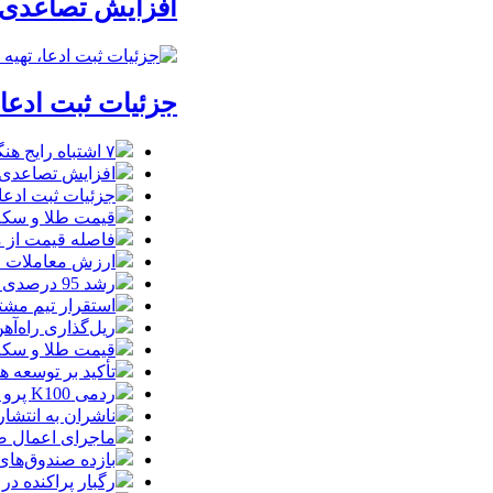
افزایش تصاعدی 
جزئیات ثبت ادعا، تهیه نقشه UTM و 
۷ اشتباه رایج هنگام خرید تابلو دکوراتیو که بهتر است مرتکب نشوید
افزایش تصاعدی 
جزئیات ثبت ادعا، تهیه نقشه UTM و
قیمت طلا و سکه امروز جمعه ۱۶ مرداد
فاصله قیمت از م
ارزش معاملات خرد از مرز
رشد 95 درصدی ارزش معاملات بورس‌های کالایی
استقرار تیم مشت
ریل‌گذاری راه‌آهن
قیمت طلا و سکه امروز پنجشنبه 15مرداد
تأکید بر توسعه ه
ردمی K100 پرو مکس با باتری غول‌پیکر و شارژ بی‌سیم روانه بازار می‌شود
ناشران به انتشا
ماجرای اعمال ضریب ۲.۷ برای اینترنت بی
بازده صندوق‌های
رگبار پراکنده در