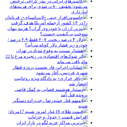
کانتینرهای ایرانی در بندر کراچی ترخیص
می‌شود| تخفیف ۸۰ درصدی برای هزینه‌های
انبارداری
جاسوس‌افزار چینی «لایت‌اسپای»، قربانیان
را در ۱۳ کشور ازجمله آمریکا هدف گرفت
بنزین ارزان یا خودروی گران؟ هزینه پنهان
سوخت بی‌کیفیت چیست؟
دلار ۴ درصد ریخت، ۲۰۷ فقط ۲.۹ درصد /
خودرو زیر فشار دلار کوتاه می‌آید؟
هشدار نسبت به وفوع تندباد در تهران
اثر شوک‌های اقتصادی در زنجیره مرغ تا 22
ماه باقی می‌ماند
عملیات اجرایی فاز نخست پروژه قطار
شهری فردیس، آغاز می‌شود
«باقر خرازی» به دادگاه ویژه روحانیت
احضار شد
دستیار هوشمند قضایی به کمک قاضی
پرونده قتل آمد
4متهم قتل حمیدرضا رجب‌زاده دستگیر
شدند
قیمت طلای 18عیار امروز شنبه 17مرداد/
افزایش قیمت + جدول و جزئیات
برترین مراکز خرید لگو در بازار ایران