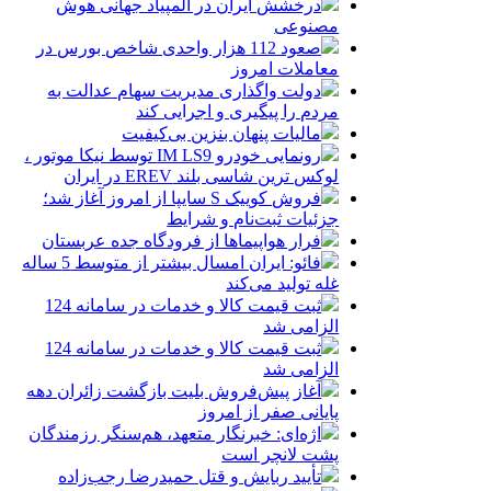
درخشش ایران در المپیاد جهانی هوش
مصنوعی
صعود 112 هزار واحدی شاخص بورس در
معاملات امروز
دولت واگذاری مدیریت سهام عدالت به
مردم را پیگیری و اجرایی کند
مالیات پنهان بنزین بی‌کیفیت
رونمایی خودرو IM LS9 توسط نیکا موتور ،
لوکس ترین شاسی بلند EREV در ایران
فروش کوییک S سایپا از امروز آغاز شد؛
جزئیات ثبت‌نام و شرایط
فرار هواپیماها از فرودگاه جده عربستان
فائو: ایران امسال بیشتر از متوسط 5 ساله
غله تولید می‌کند
ثبت قیمت کالا و خدمات در سامانه 124
الزامی شد
ثبت قیمت کالا و خدمات در سامانه 124
الزامی شد
آغاز پیش‌فروش بلیت بازگشت زائران دهه
پایانی صفر از امروز
اژه‌ای: خبرنگار متعهد، هم‌سنگر رزمندگان
پشت لانچر است
تأیید ربایش و قتل حمیدرضا رجب‌زاده