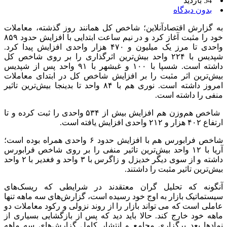
54 بازدید
بدون دیدگاه
به گزارش اقتصادآنلاین؛ شاخص کل همانند روز گذشته، معاملات
خود را مثبت آغاز کرد و در نیم ساعت ابتدایی با افزایش حدود ۸۵۹
واحدی تا مرز یک میلیون و ۴۷۰ هزار واحدی افزایش پیدا کرد.
شپدیس با ۲۲۴ واحد بیش‌ترین اثرگذاری را بر روی شاخص کل
داشته است. شسپا با ۱۰۰ و غبشهر با ۹۱ واحد پس از شپدیس
بیش‌ترین اثر مثبت را بر افزایش شاخص کل در ابتدای معاملات
امروز داشته است. نوری هم با ۸۴ واحد تا بدینجا بیش‌ترین تاثیر
منفی را داشته است.
شاخص هم‌وزن هم افزایش بیش از ۵۳۴ واحدی را ثبت کرده و تا
ارتفاع ۴۰۲ هزار و ۲۱۲ واحدی افزایش یافته است.
شاخص فرابورس هم با افزایش حدود ۶ واحدی همراه بوده است؛
آریا با ۱۲ واحد بیش‌ترین تاثیر منفی را بر روی شاخص فرابورس
داشته و از سوی دیگر خدیزل و زاگرس با ۳ واحد و فغدیر با ۲ واحد
بیش‌ترین تاثیر مثبت را داشتند.
آنگونه که تحلیل گران معتقدند در شرایطی که ریسک‌های
سیستماتیک بازار به اوج خود رسیده است، گزارش‌های سه ماهه تنها
عاملی است که می تواند بازار را از روند نزولی و رکود معاملات دو
ماهه خود خارج کند. حالا باید دید که پس از بازگشایی بسیاری از
نمادها بعد برگزاری مجامع و انتشار کامل گزارش‌های سه ماهه