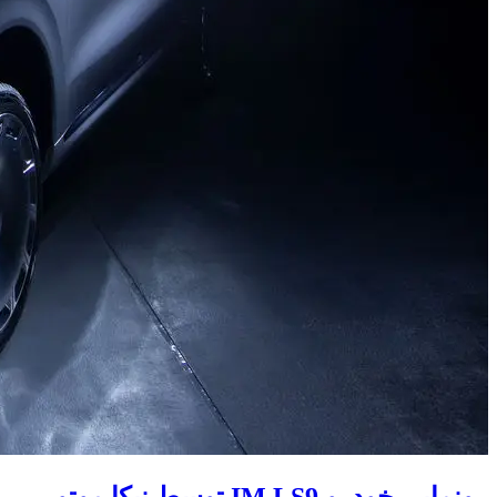
رونمایی خودرو IM LS9 توسط نیکا موتور ،