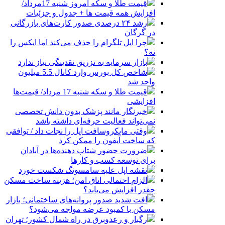
قیمت طلا و سکه امروز شنبه 17مرداد/
افزایش همه قیمت ها + جدول و جزئیات
رشد ۲۴ درصدی صدور کارت‌های بازرگانی
در گرگان
چرا اپل تلگرام را حذف می‌کند اما ایکس را
نه؟
بازار سرمایه به تزریق نقدینگی نیاز ندارد
شاخص کل بورس وارد کانال 5.5 میلیون
واحد شد
قیمت طلا و سکه شنبه 17 مرداد/ قیمت‌ها
افزایشی
خبرنگار مانند پزشک بدون دانش تخصصی
نمی‌تواند فعالیت حرفه‌ای داشته باشد
وقتی مایکروسافت اپل را نجات داد / توافقی
که ساخت آیفون را ممکن کرد
ضرورت حضور شتاب ‌دهنده‌ها در آبادان
برای توسعه کسب‌ و کارها
نقشه اپل علیه سامسونگ شکست خورد
الزام احتمالی اتاق امن؛ هزینه ساخت مسکن
چقدر افزایش می‌یابد؟
افت شدید صدور پروانه‌های ساختمانی؛ بازار
مسکن با کمبود عرضه مواجه می‌شود؟
رگبار و رعدوبرق در راه شمال کشور؛ تهران