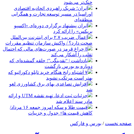
خنک‌تر می‌شود
ایران؛ شریک راهبردی اتحادیه اقتصادی
اوراسیا در مسیر توسعه تجارت و همگرایی
منطقه‌ای
ایران پیشنهاد برگزاری دوره‌ای «اکسپو
بریکس» را ارائه کرد
اعمال ضریب ۲.۷ برای اینترنت بین‌الملل
صحت دارد؟ / واکنش سازمان تنظیم مقررات
8 چراغ قرمز در صورت‌های مالی که احتمال
تقلب را آشکار می‌کند
یادداشت | “نقدینگی”؛ حلقه گمشده‌ای که
دوباره به بورس بازگشت
۷ اشتباه رایج هنگام خرید تابلو دکوراتیو که
بهتر است مرتکب نشوید
افزایش تصاعدی بهای برق کشاورزی لغو
شد
جزئیات ثبت ادعا، تهیه نقشه UTM و ارائه
مادر سند اعلام شد
قیمت طلا و سکه امروز جمعه ۱۶ مرداد/
کاهش قیمت ها+ جدول و جزییات
صفحه نخست
/
بورس و فارکس