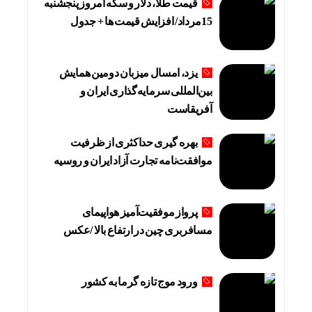
قیمت طلا، دلار و سکه امروز پنجشنبه
15مرداد/ افزایش قیمت ها + جدول
یزد، امسال میزبان دومین همایش
بین‌المللی سرمایه‌گذاری ایران و
آفریقاست
بهره گیری حداکثری از ظرفیت
موافقت‌نامه تجارت آزاد ایران و روسیه
پرواز موفقیت‌آمیز هواپیمای
مسافربری چین در ارتفاع بالا /عکس
ورود موج تازه گرما به کشور