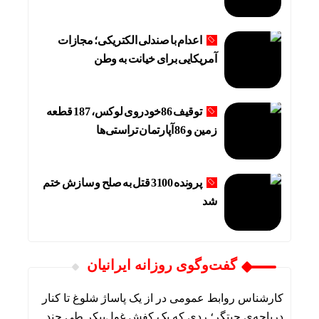
اعدام با صندلی الکتریکی؛ مجازات
آمریکایی برای خیانت به وطن
توقیف 86خودروی لوکس، 187 قطعه
زمین و 86 آپارتمان تراستی‌ها
پرونده 3100 قتل به صلح و سازش ختم
شد
گفت‌وگوی روزانه ایرانیان
کارشناس روابط عمومی
در
از یک پاساژ شلوغ تا کنار
دریاچه‌ی چیتگر؛ ردی که یک کفش غول‌پیکر طی چند