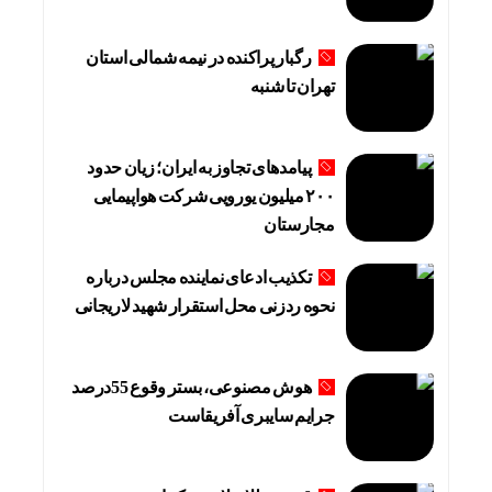
رگبار پراکنده در نیمه شمالی استان
تهران تا شنبه
پیامدهای تجاوز به ایران؛ زیان حدود
۲۰۰ میلیون یورویی شرکت هواپیمایی
مجارستان
تکذیب ادعای نماینده مجلس درباره
نحوه ردزنی محل استقرار شهید لاریجانی
هوش مصنوعی، بستر وقوع 55درصد
جرایم سایبری آفریقاست