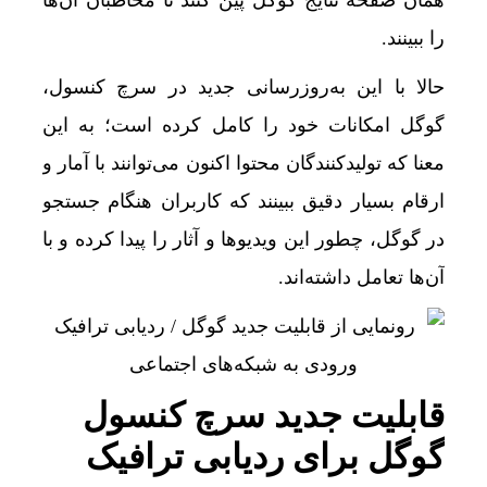
همان صفحه نتایج گوگل پین کنند تا مخاطبان آن‌ها
قیمت طلا و سکه امروز پنجشنبه 15مرداد 1405/ افزایش همه قیمت ها + جدول
را ببینند.
تحول بزرگ در آیفون ۱۸ پرو/ سه قابلیت رویایی که بالاخره به حقیقت می‌پیوندند
حالا با این به‌روزرسانی جدید در سرچ کنسول،
به خانه‌های آسیب دیده جنگ تسهیلات داده میشود+ 
گوگل امکانات خود را کامل کرده است؛ به این
قیمت طلا و سکه پنجشنبه 15 مرداد
معنا که تولیدکنندگان محتوا اکنون می‌توانند با آمار و
گوگل اسیستنت ماه آینده در اندروید غیرفعال و جمی
ارقام بسیار دقیق ببینند که کاربران هنگام جستجو
افزایش ظرفیت قطارهای اربعین؛ خدمات بهتر برای
در گوگل، چطور این ویدیوها و آثار را پیدا کرده و با
دلار به کف سه‌هفته‌ای رسید/ واکنش طلا و سکه به 
آن‌ها تعامل داشته‌اند.
مصوبه تسهیلات گمرکی در شرایط اضطرار تمدید ش
غول‌های ۱ ترابایتی بازار/ معرفی گوشی‌هایی با بالاترین ظرفیت حافظه داخلی در سال ۲۰۲۶
خودرو بی‌محابا در سراشیبی قیمت+ جدول قیمت رو
قابلیت جدید سرچ کنسول
ثبت‌نام جدید سایپا آغاز می‌شود؛ فروش کوئیک S با پیش‌پرداخت ۵۰۰ میلیونی
گوگل برای ردیابی ترافیک
آیا هنوز هم می‌توان با خرید خانه اقامت اروپا گرفت