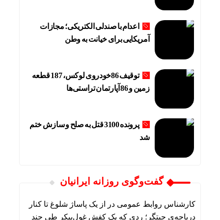
اعدام با صندلی الکتریکی؛ مجازات
آمریکایی برای خیانت به وطن
توقیف 86خودروی لوکس، 187 قطعه
زمین و 86 آپارتمان تراستی‌ها
پرونده 3100 قتل به صلح و سازش ختم
شد
گفت‌وگوی روزانه ایرانیان
کارشناس روابط عمومی
در
از یک پاساژ شلوغ تا کنار
دریاچه‌ی چیتگر؛ ردی که یک کفش غول‌پیکر طی چند