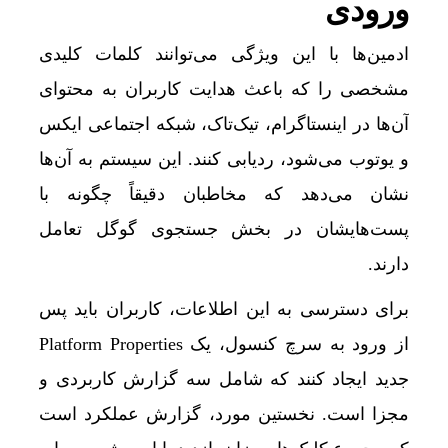
ورودی
گرمای شدید پروازها را مختل کرد؛ لهستان در بالا
ادمین‌ها با این ویژگی می‌توانند کلمات کلیدی
قیمت گوسفند زنده 30 درصد کاهش یافت؛ گوشت ارزان نشد
مشخصی را که باعث هدایت کاربران به محتوای
اتصال ریلی کرمانشاه به بغداد افق تازه‌ای برای غر
آن‌ها در اینستاگرام، تیک‌تاک، شبکه اجتماعی ایکس
کلاهبرداری یک شرکت مهاجرتی با حدود 300 شاکی
و یوتوب می‌شود، ردیابی کنند. این سیستم به آن‌ها
نشان می‌دهد که مخاطبان دقیقاً چگونه با
قیمت طلا و سکه امروز چهارشنبه 14مرداد/ کاهش همه قیمت ها + جدول و جزئیات
پست‌هایشان در بخش جستجوی گوگل تعامل
قیمت طلای 18عیار امروز چهارشنبه 14مرداد/ افزایش قیمت + جدول
دارند.
قیمت طلای 18عیار امروز 14مرداد 1405/ افزایش قیمت + جدول و جزئیات
برای دسترسی به این اطلاعات، کاربران باید پس
پشت پرده نوسان ۴۴ هزار تومانی دلار در چند ماه
از ورود به سرچ کنسول، یک Platform Properties
دلارهای خانگی به بانک‌ها می‌روند؟/ رونمایی از ابز
جدید ایجاد کنند که شامل سه گزارش کاربردی و
ورود حیوانات خانگی به رستوران‌ها و مراکز عرضه
مجزا است. نخستین مورد، گزارش عملکرد است
ایرپاد دوربین‌دار اپل احتمالا در کنار آیفون ۱۸ پرو رونمایی می‌شود