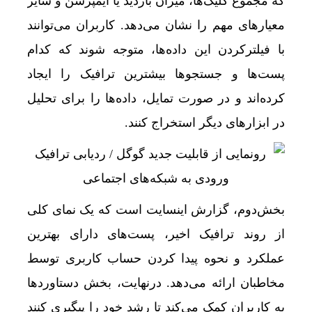
که مجموع کلیک‌ها، میزان بازدید یا ایمپرشن و سایر
جهش 122 هزار واحدی شاخص بورس؛ ورود یک همت پول حقیقی در آغاز معاملات
معیارهای مهم را نشان می‌دهد. کاربران می‌توانند
رشد 130 هزار واحدی بورس با ورود 6 همت پول حقیقی/ صف خرید 700 نماد
با فیلترکردن این داده‌ها، متوجه شوند که کدام
پست‌ها و جستجوها بیشترین ترافیک را ایجاد
طلای آب‌شده، سکه یا طلای دست دوم؛ کدام یک بر
کرده‌اند و در صورت تمایل، داده‌ها را برای تحلیل
بازار خودرو برای خودروهای 5-10 میلیاردی آماده نیست!
در ابزارهای دیگر استخراج کنند.
آیا اپراتورها بی‌صدا اینترنت را گران کرده‌اند؟ / ماجرای «ضر
چرا صندوق‌های املاک از رشد بازار مسکن عقب مان
بخش‌دوم، گزارش اینسایت است که یک نمای کلی
از روند ترافیک اخیر، پست‌های دارای بهترین
عملکرد و نحوه پیدا کردن حساب کاربری توسط
مخاطبان ارائه می‌دهد. درنهایت، بخش دستاوردها
به کاربران کمک می‌کند تا رشد خود را پیگیری کنند