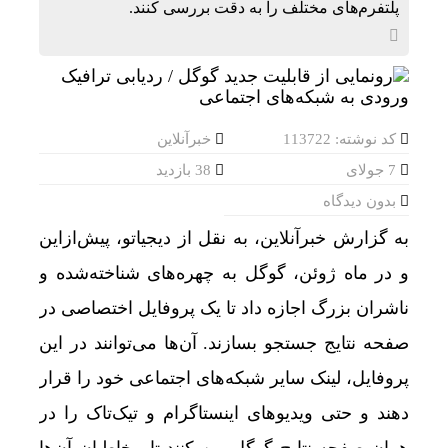
پلتفرم‌های مختلف را به دقت بررسی کنند.
تکذیب ادعای نماینده مجلس درباره نحوه ردزنی محل
هوش مصنوعی، بستر وقوع 55درصد جرایم سایبری آفریقاست
قیمت طلا، دلار و سکه امروز پنجشنبه 15مرداد/ افزایش قیمت ها + جدول
یزد، امسال میزبان دومین همایش بین‌المللی سرمایه
کد نوشته: 113722
خبرآنلاین
7 جولای
38 بازدید
بهره گیری حداکثری از ظرفیت موافقت‌نامه تجارت آ
بدون دیدگاه
پرواز موفقیت‌آمیز هواپیمای مسافربری چین در ارتف
به گزارش خبرآنلاین،‌ به نقل از دیجیاتو، پیش‌ازاین
ورود موج تازه گرما به کشور
و در ماه ژوئن، گوگل به چهره‌های شناخته‌شده و
اعدام با صندلی الکتریکی؛ مجازات آمریکایی برای خ
ناشران بزرگ اجازه داد تا یک پروفایل اختصاصی در
توقیف 86خودروی لوکس، 187 قطعه زمین و 86 آپارتمان تراستی‌ها
صفحه نتایج جستجو بسازند. آن‌ها می‌توانند در این
پرونده 3100 قتل به صلح و سازش ختم شد
پروفایل، لینک سایر شبکه‌های اجتماعی خود را قرار
عبور طلا و نقره از سقف چند هفته‌ای
دهند و حتی ویدیوهای اینستاگرام و تیک‌تاک را در