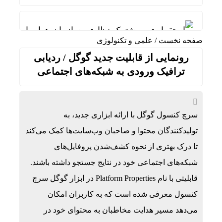
استقرار تیم مشترک نظارتی سازمان هواپیمایی، باز
صفحه نخست
/
علمی و تکنولوژی
ریل‌گذاری راه‌آهن چابهار ــ زاهدان تا پایان مرداد به
رونمایی از قابلیت جدید گوگل / ردیابی
قیمت طلا و سکه امروز پنجشنبه 15مرداد/ تمام قیمت ها بر مدار افزایش + جدول
ترافیک ورودی به شبکه‌های اجتماعی
تأکید بر توسعه همکاری‌های تجاری، معدنی و ترانزیت
ردمی K100 پرو مکس با باتری غول‌پیکر و شارژ بی‌سیم روانه بازار می‌شود
سرچ کنسول گوگل با ارائه ابزاری جدید، به
ناشران به انتشار جزئیات هزینه‌کرد مسئولیت اجتم
تولیدکنندگان محتوا و صاحبان وب‌سایت‌ها کمک می‌کند
تا درک بهتری از نحوه کشف‌شدن پروفایل‌های
ماجرای اعمال ضریب ۲.۷ برای اینترنت بین‌الملل چیست؟
شبکه‌های اجتماعی خود در نتایج جستجو داشته باشند.
بازده صندوق‌های املاک در برابر جهش قیمت مسکن؛
قابلیتی با نام Platform Properties در ابزار گوگل سرچ
رگبار پراکنده در نیمه شمالی استان تهران تا شنبه
کنسول معرفی شده است که به کاربران امکان
پیامدهای تجاوز به ایران؛ زیان حدود ۲۰۰ میلیون یورویی شرکت هواپیمایی مجارستان
می‌دهد مسیر هدایت مخاطبان به محتوای خود در