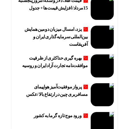
قیمت طلا، دلار و سکه امروز پنجشنبه
15مرداد/ افزایش قیمت ها + جدول
یزد، امسال میزبان دومین همایش
بین‌المللی سرمایه‌گذاری ایران و
آفریقاست
بهره گیری حداکثری از ظرفیت
موافقت‌نامه تجارت آزاد ایران و روسیه
پرواز موفقیت‌آمیز هواپیمای
مسافربری چین در ارتفاع بالا /عکس
ورود موج تازه گرما به کشور