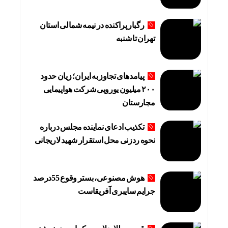
رگبار پراکنده در نیمه شمالی استان
تهران تا شنبه
پیامدهای تجاوز به ایران؛ زیان حدود
۲۰۰ میلیون یورویی شرکت هواپیمایی
مجارستان
تکذیب ادعای نماینده مجلس درباره
نحوه ردزنی محل استقرار شهید لاریجانی
هوش مصنوعی، بستر وقوع 55درصد
جرایم سایبری آفریقاست