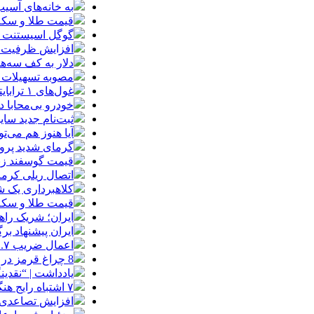
به خانه‌های آسی
قیمت طلا و سکه پنجش
گوگل اسیستنت ما
افزایش ظرفیت ق
دلار به کف سه‌ه
مصوبه تسهیلات 
غول‌های ۱ ترابایتی بازار/ معرفی گوشی‌هایی با بالاترین ظرفیت حافظه داخلی در سال ۲۰۲۶
خودرو بی‌محابا
ثبت‌نام جدید سایپا آغاز م
آیا هنوز هم می‌ت
گرمای شدید پروا
قیمت گوسفند زنده 30 درصد کاهش یافت؛ گوشت ا
اتصال ریلی کرمان
کلاهبرداری یک شرکت
قیمت طلا و سکه امروز چهارشنبه 14مر
ایران؛ شریک راه
ایران پیشنهاد بر
اعمال ضریب ۲.۷ برای اینترنت بین‌الملل صحت دارد؟ / واکنش سازمان تنظیم مقررات
8 چراغ قرمز در صورت‌های مالی که احتمال تقلب را آشکار می‌کند
یادداشت | “نقدی
۷ اشتباه رایج هنگام خرید تابلو دکوراتیو که بهتر است مرتکب نشوید
افزایش تصاعدی 