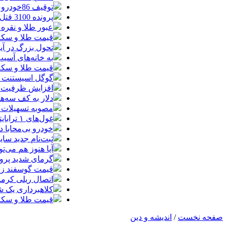
توقیف 86خودروی لوکس، 187 قطعه زمین و 86 آپارتمان تراستی‌ها
پرونده 3100 قتل به صلح و سازش ختم شد
عبور طلا و نقره
قیمت طلا و سکه امروز پنجشنبه 15مرد
تحول بزرگ در آیفون ۱۸ پرو/ سه قابلیت رویایی که بالاخره به 
به خانه‌های آسی
قیمت طلا و سکه پنجش
گوگل اسیستنت ما
افزایش ظرفیت ق
دلار به کف سه‌ه
مصوبه تسهیلات 
غول‌های ۱ ترابایتی بازار/ معرفی گوشی‌هایی با بالاترین ظرفیت حافظه داخلی در سال ۲۰۲۶
خودرو بی‌محابا
ثبت‌نام جدید سایپا آغاز م
آیا هنوز هم می‌ت
گرمای شدید پروا
قیمت گوسفند زنده 30 درصد کاهش یافت؛ گوشت ا
اتصال ریلی کرمان
کلاهبرداری یک شرکت
قیمت طلا و سکه امروز چهارشنبه 14مر
صفحه نخست
/
اندیشه و دین