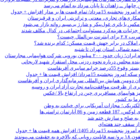
 چابهار ــ زاهدان تا پایان مرداد به اتمام می‌رسد
/ تمام قیمت ها بر مدار افزایش + جدول
مکاری‌های تجاری، معدنی و ترانزیتی ایران و قرقیزستان
ر جزئیات هزینه‌کرد مسئولیت اجتماعی در کدال مکلف شدند
ن‌الملل چیست؟
 املاک در برابر جهش قیمت مسکن؛ کدام برنده شد؟
 نیمه شمالی استان تهران تا شنبه
۲۰۰ میلیون یورویی شرکت هواپیمایی مجارستان
ینده مجلس درباره نحوه ردزنی محل استقرار شهید لاریجانی
جرایم سایبری آفریقاست
نجشنبه 15مرداد/ افزایش قیمت ها + جدول
ان دومین همایش بین‌المللی سرمایه‌گذاری ایران و آفریقاست
ری از ظرفیت موافقت‌نامه تجارت آزاد ایران و روسیه
یز هواپیمای مسافربری چین در ارتفاع بالا /عکس
رما به کشور
الکتریکی؛ مجازات آمریکایی برای خیانت به وطن
 از سقف چند هفته‌ای
اد 1405/ افزایش همه قیمت ها + جدول
حقیقت می‌پیوندند