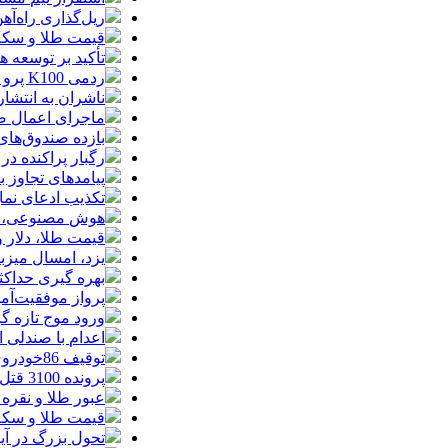
ریل‌گذاری راه‌آهن
قیمت طلا و سکه امروز پنجشنبه 15مرداد
تأکید بر توسعه ه
ردمی K100 پرو مکس با باتری غول‌پیکر و شارژ بی‌سیم روانه بازار می‌شود
ناشران به انتشا
ماجرای اعمال ضریب ۲.۷ برای اینترنت بی
بازده صندوق‌های
رگبار پراکنده در
پیامدهای تجاوز به ایران؛ زیان حدود 
تکذیب ادعای نما
هوش مصنوعی، بستر وقوع 55درصد 
قیمت طلا، دلار و سکه امروز پ
یزد، امسال میزب
بهره گیری حداکث
پرواز موفقیت‌آم
ورود موج تازه گ
اعدام با صندلی 
توقیف 86خودروی لوکس، 187 قطعه زمین و 86 آپارتمان تراستی‌ها
پرونده 3100 قتل به صلح و سازش ختم شد
عبور طلا و نقره
قیمت طلا و سکه امروز پنجشنبه 15مرد
تحول بزرگ در آیفون ۱۸ پرو/ سه قابلیت رویایی که بالاخره به 