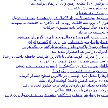
 از سقف چند هفته‌ای
اد 1405/ افزایش همه قیمت ها + جدول
حقیقت می‌پیوندند
ب دیده جنگ تسهیلات داده میشود+ جزئیات
نبه 15 مرداد
ه آینده در اندروید غیرفعال و جمینای جایگزین آن می‌شود
طارهای اربعین؛ خدمات بهتر برای بازگشت زائران
فته‌ای رسید/ واکنش طلا و سکه به بازگشایی تنگه هرمز
گمرکی در شرایط اضطرار تمدید شد
 در سراشیبی قیمت+ جدول قیمت روز خودرو
ی‌شود؛ فروش کوئیک S با پیش‌پرداخت ۵۰۰ میلیونی
وان با خرید خانه اقامت اروپا گرفت؟
زها را مختل کرد؛ لهستان در بالاترین سطح هشدار گرمایی
رزان نشد
شاه به بغداد افق تازه‌ای برای غرب کشور ایجاد می‌کند
 مهاجرتی با حدود 300 شاکی
داد/ کاهش همه قیمت ها + جدول و جزئیات