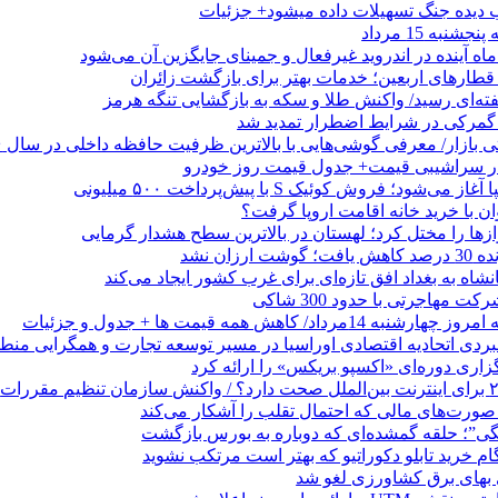
ب دیده جنگ تسهیلات داده میشود+ جزئیات
نبه 15 مرداد
ه آینده در اندروید غیرفعال و جمینای جایگزین آن می‌شود
طارهای اربعین؛ خدمات بهتر برای بازگشت زائران
فته‌ای رسید/ واکنش طلا و سکه به بازگشایی تنگه هرمز
گمرکی در شرایط اضطرار تمدید شد
 در سراشیبی قیمت+ جدول قیمت روز خودرو
ی‌شود؛ فروش کوئیک S با پیش‌پرداخت ۵۰۰ میلیونی
وان با خرید خانه اقامت اروپا گرفت؟
زها را مختل کرد؛ لهستان در بالاترین سطح هشدار گرمایی
رزان نشد
شاه به بغداد افق تازه‌ای برای غرب کشور ایجاد می‌کند
 مهاجرتی با حدود 300 شاکی
داد/ کاهش همه قیمت ها + جدول و جزئیات
بردی اتحادیه اقتصادی اوراسیا در مسیر توسعه تجارت و همگرایی منطق
گزاری دوره‌ای «اکسپو بریکس» را ارائه کرد
نگی”؛ حلقه گمشده‌ای که دوباره به بورس بازگشت
بهای برق کشاورزی لغو شد