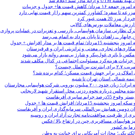
 ارائه مادر سند اعلام شد
/ کاهش قیمت ها+ جدول و جزییات
زرعه تا سفره؛ کشاورز کمترین سهم را از قیمت نهایی دارد
 20 همت عبور کرد
رک نظارتی سازمان هواپیمایی، بازرسی و تعزیرات در عملیات پروازی 
 چابهار ــ زاهدان تا پایان مرداد به اتمام می‌رسد
/ تمام قیمت ها بر مدار افزایش + جدول
مکاری‌های تجاری، معدنی و ترانزیتی ایران و قرقیزستان
ر جزئیات هزینه‌کرد مسئولیت اجتماعی در کدال مکلف شدند
ن‌الملل چیست؟
 املاک در برابر جهش قیمت مسکن؛ کدام برنده شد؟
 نیمه شمالی استان تهران تا شنبه
۲۰۰ میلیون یورویی شرکت هواپیمایی مجارستان
ینده مجلس درباره نحوه ردزنی محل استقرار شهید لاریجانی
جرایم سایبری آفریقاست
نجشنبه 15مرداد/ افزایش قیمت ها + جدول
ان دومین همایش بین‌المللی سرمایه‌گذاری ایران و آفریقاست
ری از ظرفیت موافقت‌نامه تجارت آزاد ایران و روسیه
یز هواپیمای مسافربری چین در ارتفاع بالا /عکس
رما به کشور
الکتریکی؛ مجازات آمریکایی برای خیانت به وطن