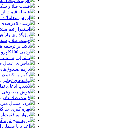
جزئیات ثبت ادعا، تهیه نقشه UTM و
قیمت طلا و سکه امروز جمعه ۱۶ مرداد
فاصله قیمت از م
ارزش معاملات خرد از مرز
رشد 95 درصدی ارزش معاملات بورس‌های کالایی
استقرار تیم مشت
ریل‌گذاری راه‌آهن
قیمت طلا و سکه امروز پنجشنبه 15مرداد
تأکید بر توسعه ه
ردمی K100 پرو مکس با باتری غول‌پیکر و شارژ بی‌سیم روانه بازار می‌شود
ناشران به انتشا
ماجرای اعمال ضریب ۲.۷ برای اینترنت بی
بازده صندوق‌های
رگبار پراکنده در
پیامدهای تجاوز به ایران؛ زیان حدود 
تکذیب ادعای نما
هوش مصنوعی، بستر وقوع 55درصد 
قیمت طلا، دلار و سکه امروز پ
یزد، امسال میزب
بهره گیری حداکث
پرواز موفقیت‌آم
ورود موج تازه گ
اعدام با صندلی 