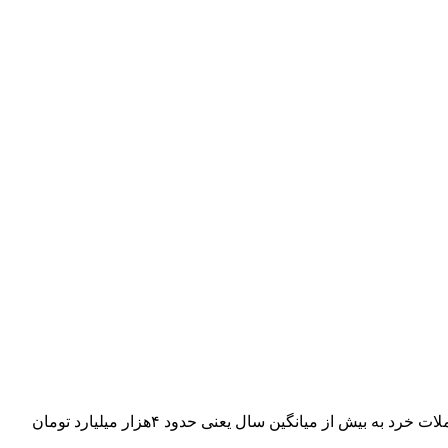
در تابستان امسال عملاً ارزش معاملات خرد روزانه به کم تر از میانگین سال رسیده است و غالب تحلیگران معتقدند تا زمانی که ارزش معاملات خرد به بیش از میانگین سال یعنی حدود ۴هزار میلیارد تومان