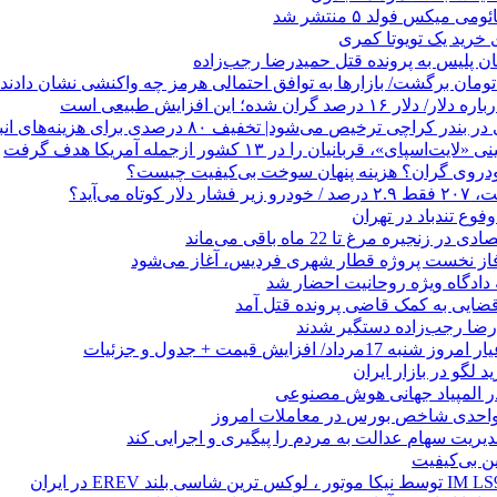
ی میکس فولد ۵ منتشر شد
هان پلیس به پرونده قتل حمیدرضا رجب‌زاده
صد گران شده؛ این افزایش طبیعی است
 کراچی ترخیص می‌شود| تخفیف ۸۰ درصدی برای هزینه‌های انبارداری
ای»، قربانیان را در ۱۳ کشور ازجمله آمریکا هدف گرفت
خودروی گران؟ هزینه پنهان سوخت بی‌کیفیت چیست؟
وع تندباد در تهران
زنجیره مرغ تا 22 ماه باقی می‌ماند
فاز نخست پروژه قطار شهری فردیس، آغاز می‌شود
 دادگاه ویژه روحانیت احضار شد
ضایی به کمک قاضی پرونده قتل آمد
 لگو در بازار ایران
 المپیاد جهانی هوش مصنوعی
یریت سهام عدالت به مردم را پیگیری و اجرایی کند
ین بی‌کیفیت