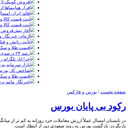
فروش کوییک S سایپا از امروز آغاز شد؛ جزئیات ثبت‌نام و شرایط
فرار هواپیماها ا
فائو: ایران امسال بیشتر از
ثبت قیمت کالا و خدمات
ثبت قیمت کالا و خدمات
آغاز پیش‌فروش ب
اژه‌ای: خبرنگار
تأیید ربایش و ق
قیمت طلا و سکه امروز شنبه 17مرداد/ افز
رشد ۲۴ درصدی صدور کارت‌های بازرگانی در گرگان
چرا اپل تلگرام ر
بازار سرمایه به ت
شاخص کل بورس وارد کانال 
قیمت طلا و سکه شنبه 17 مرداد/ قی
خبرنگار مانند پ
صفحه نخست
/
بورس و فارکس
رکود بی پایان بورس
بازنگردد، بازگشت بورس به روند صعودی دور از انتظار است.