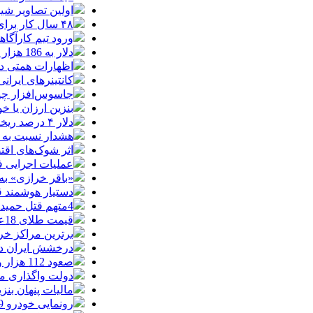
اولین تصاویر شیائوم
۴۸ سال کار برای خرید یک تویوتا کمری
ورود تیم کارآگا
دلار به 186 هزار تومان برگشت/ بازارها به توافق احتمالی هرمز چه واکنشی نشان دادند؟
اظهارات همتی درباره دلار/ دلار ۱۶ در
کانتینرهای ایرانی در بندر
جاسوس‌افزار چینی «لایت‌اسپ
بنزین ارزان یا 
دلار ۴ درصد ریخت، ۲۰۷ فقط ۲.۹ درصد / خودرو زیر فشار دلار کوتاه می‌آید؟
هشدار نسبت به وف
اثر شوک‌های اقتصادی در 
عملیات اجرایی 
«باقر خرازی» به
دستیار هوشمند ق
4متهم قتل حمیدرضا رجب‌زاده دستگیر شدند
قیمت طلای 18عیار امروز شنبه 17مرداد/ افزایش قیمت + جدول و جزئیات
برترین مراکز خرید
درخشش ایران در
صعود 112 هزار واحدی شاخص بورس در معاملات امروز
دولت واگذاری مد
مالیات پنهان بنز
رونمایی خودرو IM LS9 توسط نیکا موتور ، لوکس ترین شاسی بلند EREV در ایران