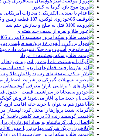
پرواز موفقیت‌آمیز هواپیمای مسافربری چین در
ورود موج تازه گرما به کشور
اعدام با صندلی الکتریکی؛ مجازات آمریکایی ب
توقیف 86خودروی لوکس، 187 قطعه زمین و 86 آپارتمان تراستی‌ها
پرونده 3100 قتل به صلح و سازش ختم شد
عبور طلا و نقره از سقف چند هفته‌ای
قیمت طلا و سکه امروز پنجشنبه 15مرداد 1405/ افزایش همه قیمت ها + جدول
تحول بزرگ در آیفون ۱۸ پرو/ سه قابلیت رویایی که بالاخره به حقیقت می‌پیوندند
به خانه‌های آسیب دیده جنگ تسهیلات داده می
قیمت طلا و سکه پنجشنبه 15 مرداد
گوگل اسیستنت ماه آینده در اندروید غیرفعال 
افزایش ظرفیت قطارهای اربعین؛ خدمات بهتر 
دلار به کف سه‌هفته‌ای رسید/ واکنش طلا و سک
مصوبه تسهیلات گمرکی در شرایط اضطرار تم
غول‌های ۱ ترابایتی بازار/ معرفی گوشی‌هایی با بالاترین ظرفیت حافظه داخلی در سال ۲۰۲۶
خودرو بی‌محابا در سراشیبی قیمت+ جدول قی
ثبت‌نام جدید سایپا آغاز می‌شود؛ فروش کوئیک S با پیش‌پرداخت ۵۰۰ میلیون
آیا هنوز هم می‌توان با خرید خانه اقامت اروپا
گرمای شدید پروازها را مختل کرد؛ لهستان در
قیمت گوسفند زنده 30 درصد کاهش یافت؛ گوشت ارزان نشد
اتصال ریلی کرمانشاه به بغداد افق تازه‌ای بر
کلاهبرداری یک شرکت مهاجرتی با حدود 300 شاکی
قیمت طلا و سکه امروز چهارشنبه 14مرداد/ کاهش همه قیمت ها + جدول و جزئیات