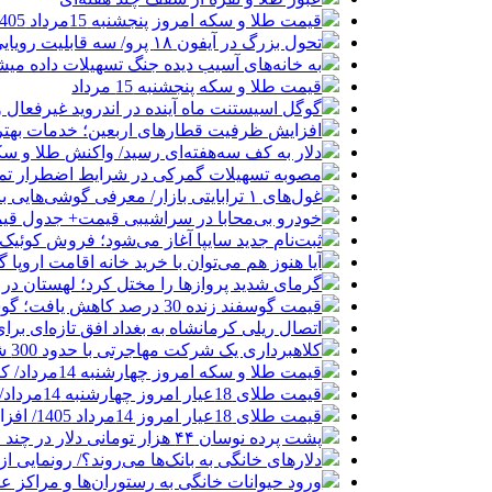
قیمت طلا و سکه امروز پنجشنبه 15مرداد 1405/ افزایش همه قیمت ها + جدول
تحول بزرگ در آیفون ۱۸ پرو/ سه قابلیت رویایی که بالاخره به حقیقت می‌پیوندند
به خانه‌های آسیب دیده جنگ تسهیلات داده می
قیمت طلا و سکه پنجشنبه 15 مرداد
گوگل اسیستنت ماه آینده در اندروید غیرفعال 
افزایش ظرفیت قطارهای اربعین؛ خدمات بهتر 
دلار به کف سه‌هفته‌ای رسید/ واکنش طلا و سک
مصوبه تسهیلات گمرکی در شرایط اضطرار تم
غول‌های ۱ ترابایتی بازار/ معرفی گوشی‌هایی با بالاترین ظرفیت حافظه داخلی در سال ۲۰۲۶
خودرو بی‌محابا در سراشیبی قیمت+ جدول قی
ثبت‌نام جدید سایپا آغاز می‌شود؛ فروش کوئیک S با پیش‌پرداخت ۵۰۰ میلیون
آیا هنوز هم می‌توان با خرید خانه اقامت اروپا
گرمای شدید پروازها را مختل کرد؛ لهستان در
قیمت گوسفند زنده 30 درصد کاهش یافت؛ گوشت ارزان نشد
اتصال ریلی کرمانشاه به بغداد افق تازه‌ای بر
کلاهبرداری یک شرکت مهاجرتی با حدود 300 شاکی
قیمت طلا و سکه امروز چهارشنبه 14مرداد/ کاهش همه قیمت ها + جدول و جزئیات
قیمت طلای 18عیار امروز چهارشنبه 14مرداد/ افزایش قیمت + جدول
قیمت طلای 18عیار امروز 14مرداد 1405/ افزایش قیمت + جدول و جزئیات
پشت پرده نوسان ۴۴ هزار تومانی دلار در چند ماه
دلارهای خانگی به بانک‌ها می‌روند؟/ رونمایی ا
ورود حیوانات خانگی به رستوران‌ها و مراکز 