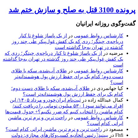
پرونده 3100 قتل به صلح و سازش ختم شد
گفت‌وگوی روزانه ایرانیان
کارشناس روابط عمومی
در
از یک پاساژ شلوغ تا کنار
دریاچه‌ی چیتگر؛ ردی که یک کفش غول‌پیکر طی چند روز
گذشته در تهران به‌جا گذاشته است
مرضیه
در
از یک پاساژ شلوغ تا کنار دریاچه‌ی چیتگر؛ ردی که
یک کفش غول‌پیکر طی چند روز گذشته در تهران به‌جا گذاشته
است
کارشناس روابط عمومی
در
طلای آب‌شده، سکه یا طلای
دست دوم؛ کدام یک برای حفظ ارزش پول هوشمندانه‌تر
است؟
کیا جهانمردی
در
طلای آب‌شده، سکه یا طلای دست دوم؛
کدام یک برای حفظ ارزش پول هوشمندانه‌تر است؟
کمال عبدالله زاده
در
ثبت‌نام ایران‌خودرو مرداد ۱۴۰۵/ این
افراد می‌توانند سود ا ۵۳۰ میلیون تومانی را دریافت کنند/
کدام ماشین را انتخاب کنیم که ضرر نکنیم؟+ جدول قیمت‌ها
کارشناس روابط عمومی
در
راحت ترین و نرم ترین ماشین
ایرانی کدام است؟
مسعود
در
راحت ترین و نرم ترین ماشین ایرانی کدام است؟
Fhfi
در
ببینید| ٰرئیس اتحادیه کسب‌وکارهای مجازی: دولت