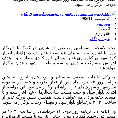
مردمی برگزار می شود.
کد نوشته: 99611
مهر نیوز
3 ژوئن
46 بازدید
بدون دیدگاه
حجت‌الاسلام والمسلمین مصطفی جهانشاهی، در گفتگو با خبرنگار
مهر، با اشاره به برنامه‌های عید سعید غدیر خم در زاهدان اظهار
کرد: مهمانی کیلومتری غدیر امسال با رویکردی متفاوت و با هدف
افزایش مشارکت مردمی در سه منطقه از شهر زاهدان برگزار
خواهد شد.
مدیرکل تبلیغات اسلامی سیستان و بلوچستان، افزود: نخستین
برنامه روز ۱۳ خردادماه پس از نماز مغرب و عشا در محدوده
غدیرشهر و شهرک‌های غرب زاهدان برگزار می‌شود. این مراسم از
ابتدای بلوار سپاه و جنب مسجد صاحب‌الزمان(عج) آغاز شده و تا
مسجد خاتم(ص) ادامه خواهد داشت. همچنین جشن بزرگ غدیر از
ساعت ۲۰:۳۰ در تقاطع بلوار سپاه و شهدای وحدت برگزار می‌شود.
وی ادامه داد: برنامه روز دوم، ۱۴ خردادماه، از ساعت ۱۶:۳۰ در
مسیر کوی شهید گمنام واقع در خیابان ثارالله تا مسجد الزهرا(س)