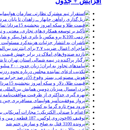
افزایش + جدول
استقرار تیم مشترک نظارتی سازمان هواپیمایی
ریل‌گذاری راه‌آهن چابهار ــ زاهدان تا پایان مرد
قیمت طلا و سکه امروز پنجشنبه 15مرداد/ تمام قیمت ها بر مدار افزایش + جدول
تأکید بر توسعه همکاری‌های تجاری، معدنی و تر
ردمی K100 پرو مکس با باتری غول‌پیکر و شارژ بی‌سیم روانه بازار می‌شود
ناشران به انتشار جزئیات هزینه‌کرد مسئولیت
ماجرای اعمال ضریب ۲.۷ برای اینترنت بین‌الملل چیست؟
بازده صندوق‌های املاک در برابر جهش قیمت 
رگبار پراکنده در نیمه شمالی استان تهران تا ش
پیامدهای تجاوز به ایران؛ زیان حدود ۲۰۰ میلیون یورویی شرکت هواپیمایی مجارستان
تکذیب ادعای نماینده مجلس درباره نحوه ردزنی
هوش مصنوعی، بستر وقوع 55درصد جرایم سایبری آفریقاست
قیمت طلا، دلار و سکه امروز پنجشنبه 15مرداد/ افزایش قیمت ها + جدول
یزد، امسال میزبان دومین همایش بین‌المللی س
بهره گیری حداکثری از ظرفیت موافقت‌نامه تج
پرواز موفقیت‌آمیز هواپیمای مسافربری چین در
ورود موج تازه گرما به کشور
اعدام با صندلی الکتریکی؛ مجازات آمریکایی ب
توقیف 86خودروی لوکس، 187 قطعه زمین و 86 آپارتمان تراستی‌ها
پرونده 3100 قتل به صلح و سازش ختم شد
عبور طلا و نقره از سقف چند هفته‌ای