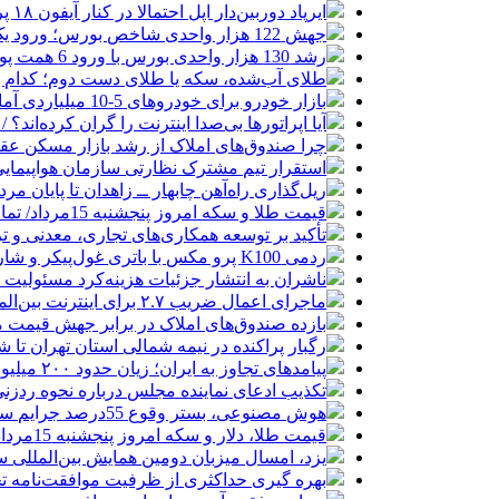
ایرپاد دوربین‌دار اپل احتمالا در کنار آیفون ۱۸ پرو رونمایی می‌شود
جهش 122 هزار واحدی شاخص بورس؛ ورود یک همت پول حقیقی در آغاز معاملات
رشد 130 هزار واحدی بورس با ورود 6 همت پول حقیقی/ صف خرید 700 نماد
طلای آب‌شده، سکه یا طلای دست دوم؛ کدام 
بازار خودرو برای خودروهای 5-10 میلیاردی آماده نیست!
آیا اپراتورها بی‌صدا اینترنت را گران کرده‌اند؟ / ماجر
چرا صندوق‌های املاک از رشد بازار مسکن عق
استقرار تیم مشترک نظارتی سازمان هواپیمایی
ریل‌گذاری راه‌آهن چابهار ــ زاهدان تا پایان مرد
قیمت طلا و سکه امروز پنجشنبه 15مرداد/ تمام قیمت ها بر مدار افزایش + جدول
تأکید بر توسعه همکاری‌های تجاری، معدنی و تر
ردمی K100 پرو مکس با باتری غول‌پیکر و شارژ بی‌سیم روانه بازار می‌شود
ناشران به انتشار جزئیات هزینه‌کرد مسئولیت
ماجرای اعمال ضریب ۲.۷ برای اینترنت بین‌الملل چیست؟
بازده صندوق‌های املاک در برابر جهش قیمت 
رگبار پراکنده در نیمه شمالی استان تهران تا ش
پیامدهای تجاوز به ایران؛ زیان حدود ۲۰۰ میلیون یورویی شرکت هواپیمایی مجارستان
تکذیب ادعای نماینده مجلس درباره نحوه ردزنی
هوش مصنوعی، بستر وقوع 55درصد جرایم سایبری آفریقاست
قیمت طلا، دلار و سکه امروز پنجشنبه 15مرداد/ افزایش قیمت ها + جدول
یزد، امسال میزبان دومین همایش بین‌المللی س
بهره گیری حداکثری از ظرفیت موافقت‌نامه تج