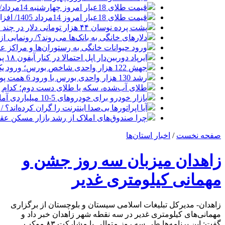
قیمت طلای 18عیار امروز چهارشنبه 14مرداد/ افزایش قیمت + جدول
قیمت طلای 18عیار امروز 14مرداد 1405/ افزایش قیمت + جدول و جزئیات
پشت پرده نوسان ۴۴ هزار تومانی دلار در چند ماه
دلارهای خانگی به بانک‌ها می‌روند؟/ رونمایی ا
ورود حیوانات خانگی به رستوران‌ها و مراکز 
ایرپاد دوربین‌دار اپل احتمالا در کنار آیفون ۱۸ پرو رونمایی می‌شود
جهش 122 هزار واحدی شاخص بورس؛ ورود یک همت پول حقیقی در آغاز معاملات
رشد 130 هزار واحدی بورس با ورود 6 همت پول حقیقی/ صف خرید 700 نماد
طلای آب‌شده، سکه یا طلای دست دوم؛ کدام 
بازار خودرو برای خودروهای 5-10 میلیاردی آماده نیست!
آیا اپراتورها بی‌صدا اینترنت را گران کرده‌اند؟ / ماجر
چرا صندوق‌های املاک از رشد بازار مسکن عق
صفحه نخست
/
اخبار استان‌ها
زاهدان میزبان سه روز جشن و
مهمانی کیلومتری غدیر
زاهدان- مدیرکل تبلیغات اسلامی سیستان و بلوچستان از برگزاری
مهمانی‌های کیلومتری غدیر در سه نقطه شهر زاهدان خبر داد و
گفت: این برنامه‌ها طی سه روز متوالی با مشارکت ۸۳ موکب