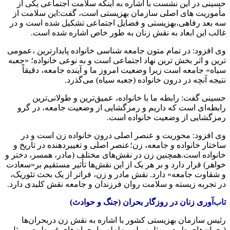
حسینی در این نشست با اشاره به اینکه سلامت اجتماعی یکی از
مأموریت های اصلی سازمان بهزیستی است، گفت:این سلامت از
سه بعد رفاهی،بهزیستی و فضایل اجتماعی تشکیل شده است و در
غالب این ابعاد به نقش زنان به طور خاص اشاره شده است.
وی افزود: در تمام متون جامعه شناسی خانواده پایدارترین ،عمومی
ترین و اثر بخش ترین نهاد اجتماعی است و به نوعی خانواده؛ «جعبه
سیاه» جامعه است زیرا وضعیت امروز ما و آینده جامعه، دقیقاً
نتیجه آنچه در درون خانواده (جعبه سیاه) می‌گذرد.
حسینی گفت: رابطه ما با خانواده، عمیق‌ترین و طولانی‌ترین
رابطه‌ای است که داریم و رمزگشایی از وضعیت جامعه، در گرو
رمزگشایی از وضعیت خانواده است.
وی افزود: محوریت و عنصر اصلی درون خانواده زن است و در
ساختار خانواده و جامعه، زن؛عنصر اصلی و تغییردهنده در تاریخ و
خانواده است.همچنین زن در نقش‌های مختلف (مادر، همسر، دختر و
خواهر) قرار دارد و بر هر یک از این نقش‌ها تأثیر مستقیم بر«سعادت
و شقاوت جامعه» دارد. نقش مادر و زن، فراتر از یک بحث تئوریک،
در تجربه زیسته و سلامت روان فرزندان و جامعه نقش کلیدی دارد.
تاب‌آوری زنان در روزگار بحران (جنگ و حوادث)
رئیس سازمان بهزیستی کشور با اشاره به نقش زن دربحران‌ها
(بحران‌های طبیعی مثل سیل و زلزله، یا بحران‌های غیرطبیعی مثل