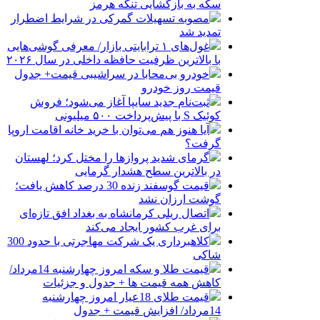
سکه به بازگشایی تنگه هرمز
مصوبه تسهیلات گمرکی در شرایط اضطرار
تمدید شد
غول‌های ۱ ترابایتی بازار/ معرفی گوشی‌هایی
با بالاترین ظرفیت حافظه داخلی در سال ۲۰۲۶
خودرو بی‌محابا در سراشیبی قیمت+ جدول
قیمت روز خودرو
ثبت‌نام جدید سایپا آغاز می‌شود؛ فروش
کوئیک S با پیش‌پرداخت ۵۰۰ میلیونی
آیا هنوز هم می‌توان با خرید خانه اقامت اروپا
گرفت؟
گرمای شدید پروازها را مختل کرد؛ لهستان
در بالاترین سطح هشدار گرمایی
قیمت گوسفند زنده 30 درصد کاهش یافت؛
گوشت ارزان نشد
اتصال ریلی کرمانشاه به بغداد افق تازه‌ای
برای غرب کشور ایجاد می‌کند
کلاهبرداری یک شرکت مهاجرتی با حدود 300
شاکی
قیمت طلا و سکه امروز چهارشنبه 14مرداد/
کاهش همه قیمت ها + جدول و جزئیات
قیمت طلای 18عیار امروز چهارشنبه
14مرداد/ افزایش قیمت + جدول