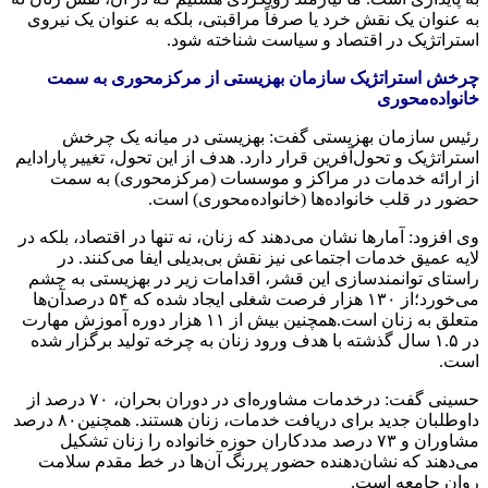
به عنوان یک نقش خرد یا صرفاً مراقبتی، بلکه به عنوان یک نیروی
استراتژیک در اقتصاد و سیاست شناخته شود.
چرخش استراتژیک سازمان بهزیستی از مرکزمحوری به سمت
خانواده‌محوری
رئیس سازمان بهزیستی گفت: بهزیستی در میانه یک چرخش
استراتژیک و تحول‌آفرین قرار دارد. هدف از این تحول، تغییر پارادایم
از ارائه خدمات در مراکز و موسسات (مرکزمحوری) به سمت
حضور در قلب خانواده‌ها (خانواده‌محوری) است.
وی افزود: آمارها نشان می‌دهند که زنان، نه تنها در اقتصاد، بلکه در
لایه عمیق خدمات اجتماعی نیز نقش بی‌بدیلی ایفا می‌کنند. در
راستای توانمندسازی این قشر، اقدامات زیر در بهزیستی به چشم
می‌خورد؛از ۱۳۰ هزار فرصت شغلی ایجاد شده که ۵۴ درصدآن‌ها
متعلق به زنان است.همچنین بیش از ۱۱ هزار دوره آموزش مهارت
در ۱.۵ سال گذشته با هدف ورود زنان به چرخه تولید برگزار شده
است.
حسینی گفت: درخدمات مشاوره‌ای در دوران بحران، ۷۰ درصد از
داوطلبان جدید برای دریافت خدمات، زنان هستند. همچنین۸۰ درصد
مشاوران و ۷۳ درصد مددکاران حوزه خانواده را زنان تشکیل
می‌دهند که نشان‌دهنده حضور پررنگ آن‌ها در خط مقدم سلامت
روان جامعه است.