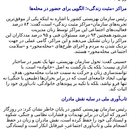
مراکز «مثبت زندگی»؛ الگویی برای حضور در محله‌ها
رئیس سازمان بهزیستی کشور با اشاره به اینکه یکی از موفق‌ترین
تجربه‌های سازمان«مراکز مثبت زندگی» است،گفت: ۸۴ درصد
فعالیت‌های اجتماعی این مراکز توسط زنان مدیریت
می‌شود.همچنین ۹۳ درصد مسئولان فنی و ۹۵ درصد مددکاران این
مراکز را زنان تشکیل می‌دهند و این مراکز، گامی عملی در جهت
نزدیک شدن به مردم و اجرای طرح‌های «محله‌محور» و «سلامت
اجتماعی محله‌محور» هستند.
حسینی گفت: تحول سازمان بهزیستی، تنها یک تغییر در ساختار
اداری نیست؛ بلکه یک بازگشت به اصل «خانواده» است. با
توانمندسازی زنان و حرکت به سمت خدمات محله‌محور، هدف
نهایی، ایجاد جامعه‌ای است که در برابر بحران‌ها (طبیعی یا جنگی) نه
تنها فرو نپاشد، بلکه با تکیه بر پیوندهای خانوادگی، تاب‌آوری خود را
اثبات کند.
‌تاب‌آوری ملی در سایه نقش مادران
رئیس سازمان بهزیستی کشور در پایان خاطر نشان کرد: در روزگار
امروز که ایران در برابر تهدیدات و فشارات نظامی و جنگی، شکوه
و ایستادگی خود را حفظ کرده است، نقش مادران و زنان در حفظ
انسجام ملی و تاب‌آوری اجتماعی، غیرقابل انکار است و ایستادگی