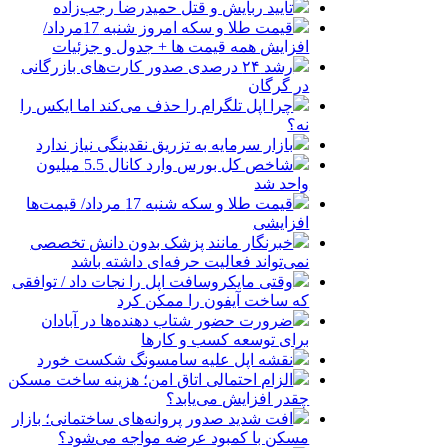
تأیید ربایش و قتل حمیدرضا رجب‌زاده
قیمت طلا و سکه امروز شنبه 17مرداد/
افزایش همه قیمت ها + جدول و جزئیات
رشد ۲۴ درصدی صدور کارت‌های بازرگانی
در گرگان
چرا اپل تلگرام را حذف می‌کند اما ایکس را
نه؟
بازار سرمایه به تزریق نقدینگی نیاز ندارد
شاخص کل بورس وارد کانال 5.5 میلیون
واحد شد
قیمت طلا و سکه شنبه 17 مرداد/ قیمت‌ها
افزایشی
خبرنگار مانند پزشک بدون دانش تخصصی
نمی‌تواند فعالیت حرفه‌ای داشته باشد
وقتی مایکروسافت اپل را نجات داد / توافقی
که ساخت آیفون را ممکن کرد
ضرورت حضور شتاب ‌دهنده‌ها در آبادان
برای توسعه کسب‌ و کارها
نقشه اپل علیه سامسونگ شکست خورد
الزام احتمالی اتاق امن؛ هزینه ساخت مسکن
چقدر افزایش می‌یابد؟
افت شدید صدور پروانه‌های ساختمانی؛ بازار
مسکن با کمبود عرضه مواجه می‌شود؟