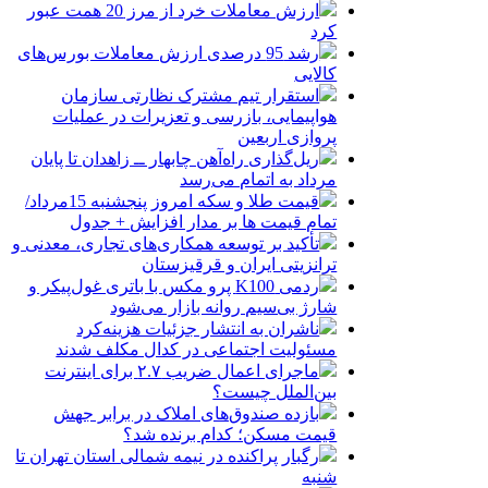
ارزش معاملات خرد از مرز 20 همت عبور
کرد
رشد 95 درصدی ارزش معاملات بورس‌های
کالایی
استقرار تیم مشترک نظارتی سازمان
هواپیمایی، بازرسی و تعزیرات در عملیات
پروازی اربعین
ریل‌گذاری راه‌آهن چابهار ــ زاهدان تا پایان
مرداد به اتمام می‌رسد
قیمت طلا و سکه امروز پنجشنبه 15مرداد/
تمام قیمت ها بر مدار افزایش + جدول
تأکید بر توسعه همکاری‌های تجاری، معدنی و
ترانزیتی ایران و قرقیزستان
ردمی K100 پرو مکس با باتری غول‌پیکر و
شارژ بی‌سیم روانه بازار می‌شود
ناشران به انتشار جزئیات هزینه‌کرد
مسئولیت اجتماعی در کدال مکلف شدند
ماجرای اعمال ضریب ۲.۷ برای اینترنت
بین‌الملل چیست؟
بازده صندوق‌های املاک در برابر جهش
قیمت مسکن؛ کدام برنده شد؟
رگبار پراکنده در نیمه شمالی استان تهران تا
شنبه