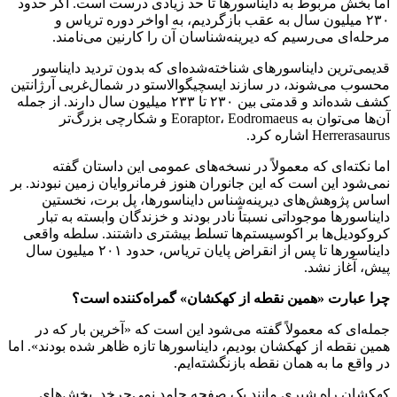
اما بخش مربوط به دایناسورها تا حد زیادی درست است. اگر حدود
۲۳۰ میلیون سال به عقب بازگردیم، به اواخر دوره تریاس و
مرحله‌ای می‌رسیم که دیرینه‌شناسان آن را کارنین می‌نامند.
قدیمی‌ترین دایناسورهای شناخته‌شده‌ای که بدون تردید دایناسور
محسوب می‌شوند، در سازند ایسچیگوالاستو در شمال‌غربی آرژانتین
کشف شده‌اند و قدمتی بین ۲۳۰ تا ۲۳۳ میلیون سال دارند. از جمله
آن‌ها می‌توان به Eoraptor، Eodromaeus و شکارچی بزرگ‌تر
Herrerasaurus اشاره کرد.
اما نکته‌ای که معمولاً در نسخه‌های عمومی این داستان گفته
نمی‌شود این است که این جانوران هنوز فرمانروایان زمین نبودند. بر
اساس پژوهش‌های دیرینه‌شناس دایناسورها، پل برت، نخستین
دایناسورها موجوداتی نسبتاً نادر بودند و خزندگان وابسته به تبار
کروکودیل‌ها بر اکوسیستم‌ها تسلط بیشتری داشتند. سلطه واقعی
دایناسورها تا پس از انقراض پایان تریاس، حدود ۲۰۱ میلیون سال
پیش، آغاز نشد.
چرا عبارت «همین نقطه از کهکشان» گمراه‌کننده است؟
جمله‌ای که معمولاً گفته می‌شود این است که «آخرین بار که در
همین نقطه از کهکشان بودیم، دایناسورها تازه ظاهر شده بودند». اما
در واقع ما به همان نقطه بازنگشته‌ایم.
کهکشان راه شیری مانند یک صفحه جامد نمی‌چرخد. بخش‌های