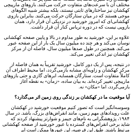
مختلف آن با سرعت‌های متفاوت حرکت می‌کنند. بازوهای مارپیچی
کهکشان نیز ساختارهای ثابتی نیستند، بلکه بیشتر شبیه الگوهای
موجی هستند که در میان ستارگان حرکت می‌کنند. بنابراین بازوی
کهکشانی‌ای که امروز خورشید در نزدیکی آن قرار دارد، همان
بازویی نیست که در دوره تریاس کنار آن قرار داشت.
علاوه بر این، خورشید به طور مداوم در بالا و پایین صفحه کهکشانی
نوسان می‌کند و هر چند ده میلیون سال یک بار از این صفحه عبور
می‌کند. همچنین در طول صدها میلیون سال، فاصله آن از مرکز
کهکشان نیز اندکی تغییر می‌کند.
در نتیجه، پس از یک دور کامل، خورشید تقریباً به همان فاصله از
مرکز کهکشان و زاویه‌ای مشابه بازمی‌گردد، اما محیط اطراف آن
کاملاً متفاوت است. ستارگان همسایه، ابرهای گازی و حتی بازوهای
مارپیچی تغییر کرده‌اند. به بیان ساده، «زمان» به نقطه آغاز
بازمی‌گردد، اما «مکان» نه.
آیا موقعیت ما در کهکشان بر زندگی روی زمین اثر می‌گذارد؟
وسوسه‌انگیز است که تصور کنیم موقعیت خورشید در کهکشان
علت رویدادهای مهم زمین، مانند انقراض‌های بزرگ، باشد. در سال
۱۹۸۴، پژوهشگرانی به نام‌های جیمز و شوارتز پیشنهاد کردند که
شاید برخی انقراض‌های گسترده با عبور خورشید از صفحه کهکشانی
مرتبط باشند. طبق این فرضیه، این عبورها ممکن است ابر