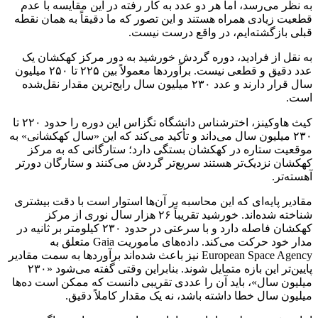
به نظر می‌رسد، اما هر دو عدد به کار رفته در این مقایسه با عدم
قطعیت زیادی همراه هستند و این تصور که ما دقیقاً به همان نقطه
قبلی بازگشته‌ایم، در واقع درست نیست.
به نقل از فرادید، دوره گردش خورشید به دور مرکز کهکشان یک
عدد دقیق و قطعی نیست. برآوردها معمولاً بین ۲۲۵ تا ۲۵۰ میلیون
سال قرار دارند و عدد ۲۳۰ میلیون سال رایج‌ترین مقدار نقل‌شده
است.
کیث هاوکینز، اخترشناس دانشگاه تگزاس این دوره را حدود ۲۲۰ تا
۲۳۰ میلیون سال می‌داند و تأکید می‌کند که این «سال کهکشانی» به
موقعیت ستاره در کهکشان بستگی دارد؛ ستارگانی که به مرکز
کهکشان نزدیک‌تر هستند سریع‌تر گردش می‌کنند و ستارگان دورتر
آهسته‌تر.
مقادیر پایه‌ای که این محاسبه بر آن‌ها استوار است با دقت بیشتری
شناخته شده‌اند. خورشید تقریباً ۲۶ هزار سال نوری از مرکز
کهکشان فاصله دارد و با سرعتی در حدود ۲۳۰ کیلومتر بر ثانیه در
مدار خود حرکت می‌کند. داده‌های مأموریت Gaia متعلق به
European Space Agency نیز باعث شده‌اند برآوردها به سمت مقادیر
پایین‌تر این بازه متمایل شوند. بنابراین وقتی گفته می‌شود «۲۳۰
میلیون سال»، باید آن را عددی تقریبی دانست که ممکن است ده‌ها
میلیون سال خطا داشته باشد، نه یک مقدار کاملاً دقیق.