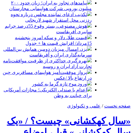
پیامدهای تجاوز به ایران؛ زیان حدود ۲۰۰
میلیون یورویی شرکت هواپیمایی مجارستان
تکذیب ادعای نماینده مجلس درباره نحوه
ردزنی محل استقرار شهید لاریجانی
هوش مصنوعی، بستر وقوع 55درصد جرایم
سایبری آفریقاست
قیمت طلا، دلار و سکه امروز پنجشنبه
15مرداد/ افزایش قیمت ها + جدول
یزد، امسال میزبان دومین همایش بین‌المللی
سرمایه‌گذاری ایران و آفریقاست
بهره گیری حداکثری از ظرفیت موافقت‌نامه
تجارت آزاد ایران و روسیه
پرواز موفقیت‌آمیز هواپیمای مسافربری چین
در ارتفاع بالا /عکس
ورود موج تازه گرما به کشور
اعدام با صندلی الکتریکی؛ مجازات آمریکایی
برای خیانت به وطن
صفحه نخست
/
علمی و تکنولوژی
«سال کهکشانی» چیست؟ / «یک
سال کهکشانی» قبل، اوضاع