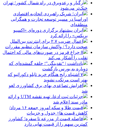
رگبار و رعدوبرق در راه شمال کشور؛ تهران
خنک‌تر می‌شود
ایران؛ شریک راهبردی اتحادیه اقتصادی
اوراسیا در مسیر توسعه تجارت و همگرایی
منطقه‌ای
ایران پیشنهاد برگزاری دوره‌ای «اکسپو
بریکس» را ارائه کرد
اعمال ضریب ۲.۷ برای اینترنت بین‌الملل
صحت دارد؟ / واکنش سازمان تنظیم مقررات
8 چراغ قرمز در صورت‌های مالی که احتمال
تقلب را آشکار می‌کند
یادداشت | “نقدینگی”؛ حلقه گمشده‌ای که
دوباره به بورس بازگشت
۷ اشتباه رایج هنگام خرید تابلو دکوراتیو که
بهتر است مرتکب نشوید
افزایش تصاعدی بهای برق کشاورزی لغو
شد
جزئیات ثبت ادعا، تهیه نقشه UTM و ارائه
مادر سند اعلام شد
قیمت طلا و سکه امروز جمعه ۱۶ مرداد/
کاهش قیمت ها+ جدول و جزییات
فاصله قیمت از مزرعه تا سفره؛ کشاورز
کمترین سهم را از قیمت نهایی دارد