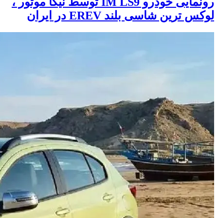
رونمایی خودرو IM LS9 توسط نیکا موتور ،
لوکس ترین شاسی بلند EREV در ایران