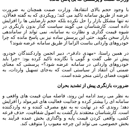
با وجود حجم بالای انتقادها، وزارت صمت همچنان به ضرورت
عرضه از طریق سامانه تاکید می ‌کند؛ رویکردی که به گفته فعالان،
نه ‌تنها مشکل بازار را حل نکرده بلکه حجم نارضایتی ‌ها را افزایش
داده است. کارشناسان می ‌گویند سیاست ‌گذار بدون بازنگری در
شیوه قیمت ‌گذاری و نظارت به سامانه، نمی ‌تواند از ساماندهی
بازار سخن بگوید. حتی این پرسش ساده نیز بی ‌پاسخ مانده که چرا
خودروهای وارداتی بناست الزاما از طریق سامانه عرضه شوند؟
در همین راستا، «مهدی دادفر»، دبیر انجمن واردکنندگان خودرو،
پیش‌ تر طی گفت ‌و گویی با نگارنده تاکید کرده بود: «چرا باید
خودروهای وارداتی در سامانه عرضه شود؟» پرسشی که معنای
ضمنی آن انتقاد از سیاستی است که به‌جای تسهیل واردات، به
تقویت فضای رانتی منجر شده است.
ضرورت بازنگری پیش از تشدید بحران
به نظر می ‌رسد ادامه این روند، فاصله میان قیمت ‌های واقعی و
سامانه ‌ای را بیشتر کرده و جذابیت فعالیت ‌های غیرمولد را افزایش
دهد؛ روندی که در نهایت نه به نفع مصرف‌ کننده و نه واردکننده
است. کارشناسان معتقدند بازگشت به اصول شفافیت، حذف قرعه‌
کشی، واقعی ‌کردن قیمت پایه و واگذاری بخش عمده فرآیند به
بخش خصوصی، می ‌تواند این چرخه معیوب را متوقف کند.