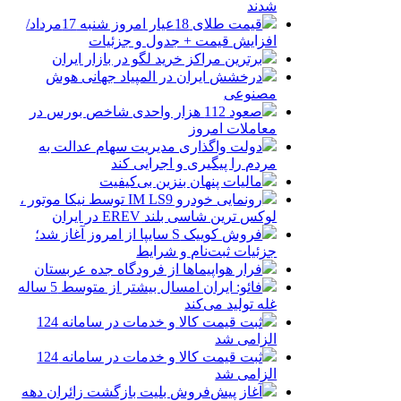
شدند
قیمت طلای 18عیار امروز شنبه 17مرداد/
افزایش قیمت + جدول و جزئیات
برترین مراکز خرید لگو در بازار ایران
درخشش ایران در المپیاد جهانی هوش
مصنوعی
صعود 112 هزار واحدی شاخص بورس در
معاملات امروز
دولت واگذاری مدیریت سهام عدالت به
مردم را پیگیری و اجرایی کند
مالیات پنهان بنزین بی‌کیفیت
رونمایی خودرو IM LS9 توسط نیکا موتور ،
لوکس ترین شاسی بلند EREV در ایران
فروش کوییک S سایپا از امروز آغاز شد؛
جزئیات ثبت‌نام و شرایط
فرار هواپیماها از فرودگاه جده عربستان
فائو: ایران امسال بیشتر از متوسط 5 ساله
غله تولید می‌کند
ثبت قیمت کالا و خدمات در سامانه 124
الزامی شد
ثبت قیمت کالا و خدمات در سامانه 124
الزامی شد
آغاز پیش‌فروش بلیت بازگشت زائران دهه