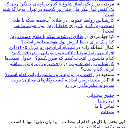
مرضیه
در
از یک پاساژ شلوغ تا کنار دریاچه‌ی چیتگر؛ ردی که
یک کفش غول‌پیکر طی چند روز گذشته در تهران به‌جا گذاشته
است
کارشناس روابط عمومی
در
طلای آب‌شده، سکه یا طلای
دست دوم؛ کدام یک برای حفظ ارزش پول هوشمندانه‌تر
است؟
کیا جهانمردی
در
طلای آب‌شده، سکه یا طلای دست دوم؛
کدام یک برای حفظ ارزش پول هوشمندانه‌تر است؟
کمال عبدالله زاده
در
ثبت‌نام ایران‌خودرو مرداد ۱۴۰۵/ این
افراد می‌توانند سود ا ۵۳۰ میلیون تومانی را دریافت کنند/
کدام ماشین را انتخاب کنیم که ضرر نکنیم؟+ جدول قیمت‌ها
کارشناس روابط عمومی
در
راحت ترین و نرم ترین ماشین
ایرانی کدام است؟
مسعود
در
راحت ترین و نرم ترین ماشین ایرانی کدام است؟
Fhfi
در
ببینید| ٰرئیس اتحادیه کسب‌وکارهای مجازی: دولت
نمی‌تواند فیلترینگ را بردارد
حقوق محتوایی
درباره ما
تماس با ما
تبلیغات
کپی بخش یا کل هر کدام از مطالب "ایرانیان دیلی" تنها با کسب
مجوز مکتوب امکان پذیر است.