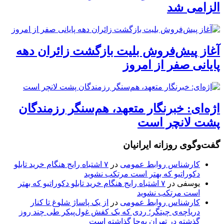
الزامی شد
آغاز پیش‌فروش بلیت بازگشت زائران دهه
پایانی صفر از امروز
اژه‌ای: خبرنگار متعهد، هم‌سنگر رزمندگان
پشت لانچر است
گفت‌وگوی روزانه ایرانیان
کارشناس روابط عمومی
در
۷ اشتباه رایج هنگام خرید تابلو
دکوراتیو که بهتر است مرتکب نشوید
یوسفی
در
۷ اشتباه رایج هنگام خرید تابلو دکوراتیو که بهتر
است مرتکب نشوید
کارشناس روابط عمومی
در
از یک پاساژ شلوغ تا کنار
دریاچه‌ی چیتگر؛ ردی که یک کفش غول‌پیکر طی چند روز
گذشته در تهران به‌جا گذاشته است