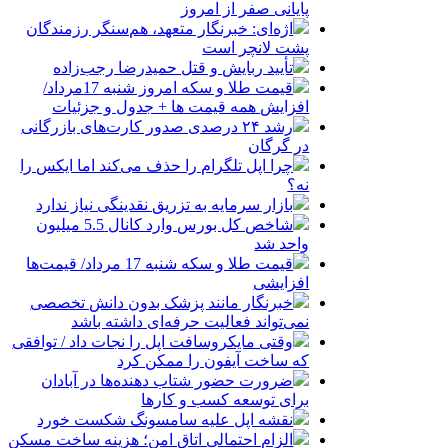
پایانی صفر از امروز
اژه‌ای: خبرنگار متعهد، هم‌سنگر رزمندگان
پشت لانچر است
تأیید ربایش و قتل حمیدرضا رجب‌زاده
قیمت طلا و سکه امروز شنبه 17مرداد/
افزایش همه قیمت ها + جدول و جزئیات
رشد ۲۴ درصدی صدور کارت‌های بازرگانی
در گرگان
چرا اپل تلگرام را حذف می‌کند اما ایکس را
نه؟
بازار سرمایه به تزریق نقدینگی نیاز ندارد
شاخص کل بورس وارد کانال 5.5 میلیون
واحد شد
قیمت طلا و سکه شنبه 17 مرداد/ قیمت‌ها
افزایشی
خبرنگار مانند پزشک بدون دانش تخصصی
نمی‌تواند فعالیت حرفه‌ای داشته باشد
وقتی مایکروسافت اپل را نجات داد / توافقی
که ساخت آیفون را ممکن کرد
ضرورت حضور شتاب ‌دهنده‌ها در آبادان
برای توسعه کسب‌ و کارها
نقشه اپل علیه سامسونگ شکست خورد
الزام احتمالی اتاق امن؛ هزینه ساخت مسکن