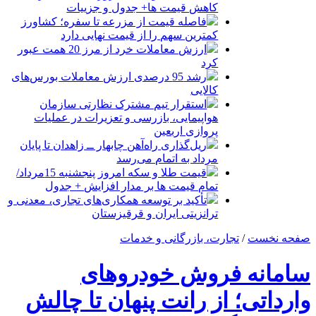
کاهش قیمت ها+ جدول و جزییات
فاصله قیمت از مزرعه تا سفره؛ کشاورز
کمترین سهم را از قیمت نهایی دارد
ارزش معاملات خرد از مرز 20 همت عبور
کرد
رشد 95 درصدی ارزش معاملات بورس‌های
کالایی
استقرار تیم مشترک نظارتی سازمان
هواپیمایی، بازرسی و تعزیرات در عملیات
پروازی اربعین
ریل‌گذاری راه‌آهن چابهار ــ زاهدان تا پایان
مرداد به اتمام می‌رسد
قیمت طلا و سکه امروز پنجشنبه 15مرداد/
تمام قیمت ها بر مدار افزایش + جدول
تأکید بر توسعه همکاری‌های تجاری، معدنی و
ترانزیتی ایران و قرقیزستان
صفحه نخست
/
تجارت، بازرگانی و خدمات
سامانه فروش خودروهای
وارداتی؛ از رانت پنهان تا چالش