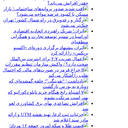
چقدر افزایش می‌یابد؟
افت شدید صدور پروانه‌های ساختمانی؛ بازار
مسکن با کمبود عرضه مواجه می‌شود؟
رگبار و رعدوبرق در راه شمال کشور؛ تهران
خنک‌تر می‌شود
ایران؛ شریک راهبردی اتحادیه اقتصادی
اوراسیا در مسیر توسعه تجارت و همگرایی
منطقه‌ای
ایران پیشنهاد برگزاری دوره‌ای «اکسپو
بریکس» را ارائه کرد
اعمال ضریب ۲.۷ برای اینترنت بین‌الملل
صحت دارد؟ / واکنش سازمان تنظیم مقررات
8 چراغ قرمز در صورت‌های مالی که احتمال
تقلب را آشکار می‌کند
یادداشت | “نقدینگی”؛ حلقه گمشده‌ای که
دوباره به بورس بازگشت
۷ اشتباه رایج هنگام خرید تابلو دکوراتیو که
بهتر است مرتکب نشوید
افزایش تصاعدی بهای برق کشاورزی لغو
شد
جزئیات ثبت ادعا، تهیه نقشه UTM و ارائه
مادر سند اعلام شد
قیمت طلا و سکه امروز جمعه ۱۶ مرداد/