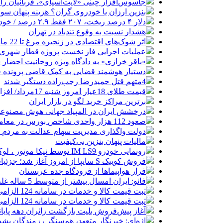
جاسوس‌افزار چینی «لایت‌اسپای»، قربانیان را در ۱۳ کشور ازجمله آمریکا هدف
بنزین ارزان یا خودروی گران؟ هزینه پنهان 
دلار ۴ درصد ریخت، ۲۰۷ فقط ۲.۹ درصد / خودرو زیر فشار دلار کوتاه می‌آید؟
هشدار نسبت به وفوع تندباد در تهران
اثر شوک‌های اقتصادی در زنجیره مرغ تا 22 ماه باقی می‌ماند
عملیات اجرایی فاز نخست پروژه قطار شهری 
«باقر خرازی» به دادگاه ویژه روحانیت احضار 
دستیار هوشمند قضایی به کمک قاضی پرونده ق
4متهم قتل حمیدرضا رجب‌زاده دستگیر شدند
قیمت طلای 18عیار امروز شنبه 17مرداد/ افزایش قیمت + جدول و جزئیات
برترین مراکز خرید لگو در بازار ایران
درخشش ایران در المپیاد جهانی هوش مصنوع
صعود 112 هزار واحدی شاخص بورس در معاملات امروز
دولت واگذاری مدیریت سهام عدالت به مردم را
مالیات پنهان بنزین بی‌کیفیت
رونمایی خودرو IM LS9 توسط نیکا موتور ، لوکس ترین شاسی بلند EREV در ایران
فروش کوییک S سایپا از امروز آغاز شد؛ جزئیات ثبت‌نام و شرایط
فرار هواپیماها از فرودگاه جده عربستان
فائو: ایران امسال بیشتر از متوسط 5 ساله غله تولید می‌کند
ثبت قیمت کالا و خدمات در سامانه 124 الزامی شد
ثبت قیمت کالا و خدمات در سامانه 124 الزامی شد
آغاز پیش‌فروش بلیت بازگشت زائران دهه پایا
اژه‌ای: خبرنگار متعهد، هم‌سنگر رزمندگان پش