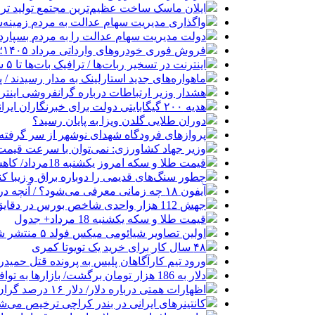
ایلان ماسک ساخت عظیم‌ترین مجتمع تولید تر
واگذاری مدیریت سهام عدالت به مردم زمینه
دولت مدیریت سهام عدالت را به مردم بسپارد
فروش فوری خودروهای وارداتی مرداد ۱۴۰۵؛ بدون قرعه‌کشی و حساب وکالتی
اینترنت در تسخیر ربات‌ها / ترافیک بات‌ها تا ۵ سال آینده هزار برابر انسان‌ها خواهد شد
ماهواره‌های جدید استارلینک به مدار رسیدند / پرتاب ۲۴ ماهواره با
هشدار وزیر ارتباطات درباره گرانفروشی اینترن
هدیه ۲۰۰ گیگابایتی دولت برای خبرنگاران ایرانسلی
دوران طلایی گلدن ویزا به پایان رسید؟
پروازهای فرودگاه شهدای نوشهر از سر گرفته
وزیر جهاد کشاورزی: نمی‌توان با سرعت قیمت گ
قیمت طلا و سکه امروز یکشنبه 18مرداد/ کاهش همه قیمت ها + جدول
چطور سنگ‌های قدیمی را دوباره براق و زیبا کن
آیفون ۱۸ چه زمانی معرفی می‌شود؟ / آنچه درباره گوشی جدید اپل می‌دانیم
جهش 112 هزار واحدی شاخص بورس در دقایق ابتدایی معاملات امروز
قیمت طلا و سکه یکشنبه 18 مرداد+ جدول
اولین تصاویر شیائومی میکس فولد ۵ منتشر شد
۴۸ سال کار برای خرید یک تویوتا کمری
ورود تیم کارآگاهان پلیس به پرونده قتل حمید
دلار به 186 هزار تومان برگشت/ بازارها به توافق احتمالی هرمز چه واکنشی نشان دادند؟
اظهارات همتی درباره دلار/ دلار ۱۶ درصد گران شده؛ این افزایش طبیعی است
کانتینرهای ایرانی در بندر کراچی ترخیص می‌شود| تخفیف ۸۰ درصدی برای هزی