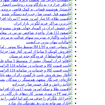
«باقر خرازی» به دادگاه ویژه روحانیت احضار 
دستیار هوشمند قضایی به کمک قاضی پرونده ق
4متهم قتل حمیدرضا رجب‌زاده دستگیر شدند
قیمت طلای 18عیار امروز شنبه 17مرداد/ افزایش قیمت + جدول و جزئیات
برترین مراکز خرید لگو در بازار ایران
درخشش ایران در المپیاد جهانی هوش مصنوع
صعود 112 هزار واحدی شاخص بورس در معاملات امروز
دولت واگذاری مدیریت سهام عدالت به مردم را
مالیات پنهان بنزین بی‌کیفیت
رونمایی خودرو IM LS9 توسط نیکا موتور ، لوکس ترین شاسی بلند EREV در ایران
فروش کوییک S سایپا از امروز آغاز شد؛ جزئیات ثبت‌نام و شرایط
فرار هواپیماها از فرودگاه جده عربستان
فائو: ایران امسال بیشتر از متوسط 5 ساله غله تولید می‌کند
ثبت قیمت کالا و خدمات در سامانه 124 الزامی شد
ثبت قیمت کالا و خدمات در سامانه 124 الزامی شد
آغاز پیش‌فروش بلیت بازگشت زائران دهه پایا
اژه‌ای: خبرنگار متعهد، هم‌سنگر رزمندگان پش
تأیید ربایش و قتل حمیدرضا رجب‌زاده
قیمت طلا و سکه امروز شنبه 17مرداد/ افزایش همه قیمت ها + جدول و جزئیات
رشد ۲۴ درصدی صدور کارت‌های بازرگانی در گرگان
چرا اپل تلگرام را حذف می‌کند اما ایکس را نه؟
بازار سرمایه به تزریق نقدینگی نیاز ندارد