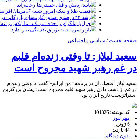
تأیید ربایش و قتل حمیدرضا رجب‌زاده
قیمت طلا و سکه امروز شنبه 17مرداد/ افزایش همه قیمت ها + جدول و جزئیات
رشد ۲۴ درصدی صدور کارت‌های بازرگانی در گرگان
چرا اپل تلگرام را حذف می‌کند اما ایکس را نه؟
بازار سرمایه به تزریق نقدینگی نیاز ندارد
صفحه نخست
/
سیاسی و اجتماعی
سعید لیلاز: تا وقتی زنده‌ام قلبم
در غم رهبر شهید مجروح است
سعید لیلاز اقتصاددان در برنامه «من ایرانم» گفت: تا وقتی زنده‌ام
در غم از دست دادن رهبر شهید قلبم مجروح است؛ ایشان بزرگترین
استراتژیست تاریخ ایران بود.
کد نوشته: 101326
مهر نیوز
6 ژوئن
44 بازدید
بدون دیدگاه