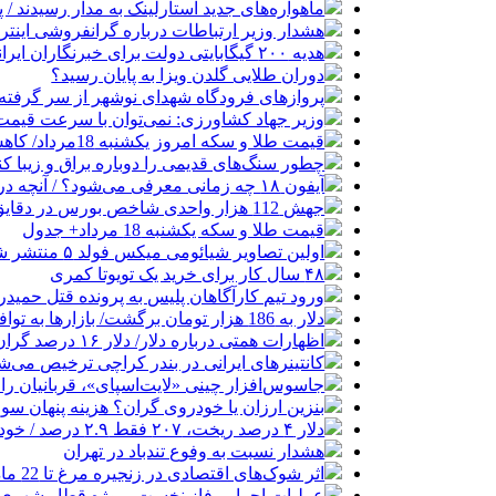
ماهواره‌های جدید استارلینک به مدار رسیدند / پرتاب ۲۴ ماهواره با
هشدار وزیر ارتباطات درباره گرانفروشی اینترن
هدیه ۲۰۰ گیگابایتی دولت برای خبرنگاران ایرانسلی
دوران طلایی گلدن ویزا به پایان رسید؟
پروازهای فرودگاه شهدای نوشهر از سر گرفته
وزیر جهاد کشاورزی: نمی‌توان با سرعت قیمت گ
قیمت طلا و سکه امروز یکشنبه 18مرداد/ کاهش همه قیمت ها + جدول
چطور سنگ‌های قدیمی را دوباره براق و زیبا کن
آیفون ۱۸ چه زمانی معرفی می‌شود؟ / آنچه درباره گوشی جدید اپل می‌دانیم
جهش 112 هزار واحدی شاخص بورس در دقایق ابتدایی معاملات امروز
قیمت طلا و سکه یکشنبه 18 مرداد+ جدول
اولین تصاویر شیائومی میکس فولد ۵ منتشر شد
۴۸ سال کار برای خرید یک تویوتا کمری
ورود تیم کارآگاهان پلیس به پرونده قتل حمید
دلار به 186 هزار تومان برگشت/ بازارها به توافق احتمالی هرمز چه واکنشی نشان دادند؟
اظهارات همتی درباره دلار/ دلار ۱۶ درصد گران شده؛ این افزایش طبیعی است
کانتینرهای ایرانی در بندر کراچی ترخیص می‌شود| تخفیف ۸۰ درصدی برای هزی
جاسوس‌افزار چینی «لایت‌اسپای»، قربانیان را در ۱۳ کشور ازجمله آمریکا هدف
بنزین ارزان یا خودروی گران؟ هزینه پنهان 
دلار ۴ درصد ریخت، ۲۰۷ فقط ۲.۹ درصد / خودرو زیر فشار دلار کوتاه می‌آید؟
هشدار نسبت به وفوع تندباد در تهران
اثر شوک‌های اقتصادی در زنجیره مرغ تا 22 ماه باقی می‌ماند
عملیات اجرایی فاز نخست پروژه قطار شهری 