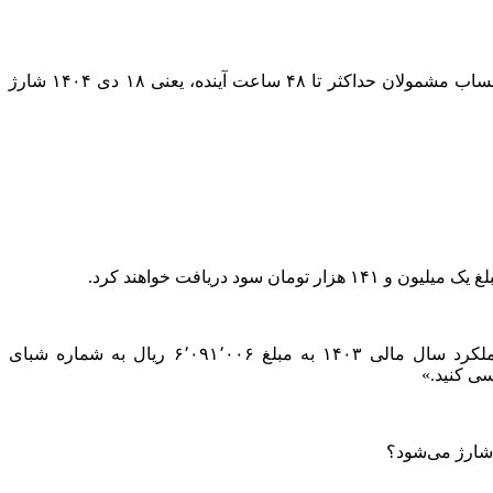
به گزارش اقتصادآنلاین، واریز مرحله اول سود سهام عدالت عملکرد سال مالی ۱۴۰۳ رسماً وارد فاز اجرایی شد و طبق اعلام رسمی، حساب مشمولان حداکثر تا ۴۸ ساعت آینده، یعنی ۱۸ دی ۱۴۰۴ شارژ
طبق پیامک‌های دریافتی برخی سهامداران، متن پیام ارسالی به این شکل است: «سهامدار گرامی، مرحله اول سود سهام عدالت عملکرد سال مالی ۱۴۰۳ به مبلغ ۶٬۰۹۱٬۰۰۶ ریال به شماره شبای