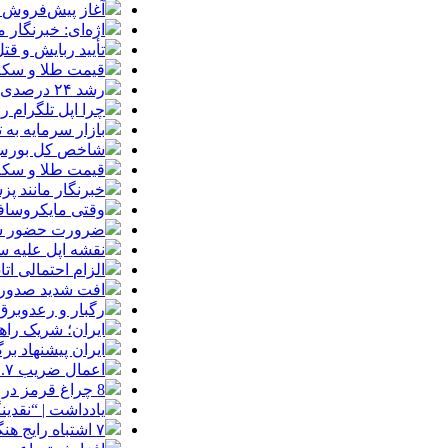
آغاز پیش‌فروش ب
اژه‌ای: خبرنگار
تأیید ربایش و ق
قیمت طلا و سکه امروز شنبه 17مرداد/ افز
رشد ۲۴ درصدی صدور کارت‌های بازرگانی در گرگان
چرا اپل تلگرام ر
بازار سرمایه به ت
شاخص کل بورس وارد کانال 
قیمت طلا و سکه شنبه 17 مرداد/ قی
خبرنگار مانند پ
وقتی مایکروسافت
ضرورت حضور شتاب
نقشه اپل علیه
الزام احتمالی ا
افت شدید صدور پ
رگبار و رعدوبرق
ایران؛ شریک راه
ایران پیشنهاد بر
اعمال ضریب ۲.۷ برای اینترنت بین‌الملل صحت دارد؟ / واکنش سازمان تنظیم مقررات
8 چراغ قرمز در صورت‌های مالی که احتمال تقلب را آشکار می‌کند
یادداشت | “نقدی
۷ اشتباه رایج هنگام خرید تابلو دکوراتیو که بهتر است مرتکب نشوید