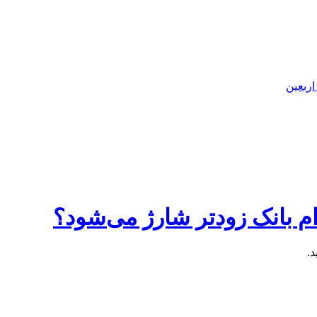
اربعین
.