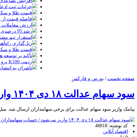
افزایش تصاعدی 
جزئیات ثبت ادعا، تهیه نقشه UTM و
قیمت طلا و سکه امروز جمعه ۱۶ مرداد
فاصله قیمت از م
ارزش معاملات خرد از مرز
رشد 95 درصدی ارزش معاملات بورس‌های کالایی
استقرار تیم مشت
ریل‌گذاری راه‌آهن
قیمت طلا و سکه امروز پنجشنبه 15مرداد
تأکید بر توسعه ه
ردمی K100 پرو مکس با باتری غول‌پیکر و شارژ بی‌سیم روانه بازار می‌شود
ناشران به انتشا
صفحه نخست
/
بورس و فارکس
سود سهام عدالت ۱۸ دی ۱۴۰۴ واریز می‌شود / حساب سهامداران کدام بانک زودتر شارژ می‌شود؟
پیامک واریز سود سهام عدالت برای برخی سهامداران ارسال شد. مبلغ 
کد نوشته: 48818
اقتصاد آنلاین