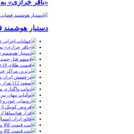
«باقر خرازی» به
دستیار هوشمند ق
عملیات اجرایی 
«باقر خرازی» به
دستیار هوشمند ق
4متهم قتل حمیدرضا رجب‌زاده دستگیر شدند
قیمت طلای 18عیار امروز شنبه 17مرداد/ افزایش قیمت + جدول و جزئیات
برترین مراکز خرید
درخشش ایران در
صعود 112 هزار واحدی شاخص بورس در معاملات امروز
دولت واگذاری مد
مالیات پنهان بنز
رونمایی خودرو IM LS9 توسط نیکا موتور ، لوکس ترین شاسی بلند EREV در ایران
فروش کوییک S سایپا از امروز آغاز شد؛ جزئیات ثبت‌نام و شرایط
فرار هواپیماها ا
فائو: ایران امسال بیشتر از
ثبت قیمت کالا و خدمات
ثبت قیمت کالا و خدمات