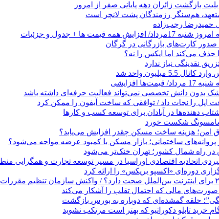
لیت بازگشت زائران دهه پایانی صفر از امروز
 متعهد، هم‌سنگر رزمندگان پشت لانچر است
تل حمیدرضا رجب‌زاده
ایش همه قیمت ها + جدول و جزئیات
ا حذف می‌کند اما ایکس را نه؟
زریق نقدینگی نیاز ندارد
5.5 میلیون واحد شد
مت‌ها افزایشی
زشک بدون دانش تخصصی نمی‌تواند فعالیت حرفه‌ای داشته باشد
 اپل را نجات داد / توافقی که ساخت آیفون را ممکن کرد
 ‌دهنده‌ها در آبادان برای توسعه کسب‌ و کارها
 سامسونگ شکست خورد
تاق امن؛ هزینه ساخت مسکن چقدر افزایش می‌یابد؟
روانه‌های ساختمانی؛ بازار مسکن با کمبود عرضه مواجه می‌شود؟
 در راه شمال کشور؛ تهران خنک‌تر می‌شود
بردی اتحادیه اقتصادی اوراسیا در مسیر توسعه تجارت و همگرایی منطق
گزاری دوره‌ای «اکسپو بریکس» را ارائه کرد
نگی”؛ حلقه گمشده‌ای که دوباره به بورس بازگشت