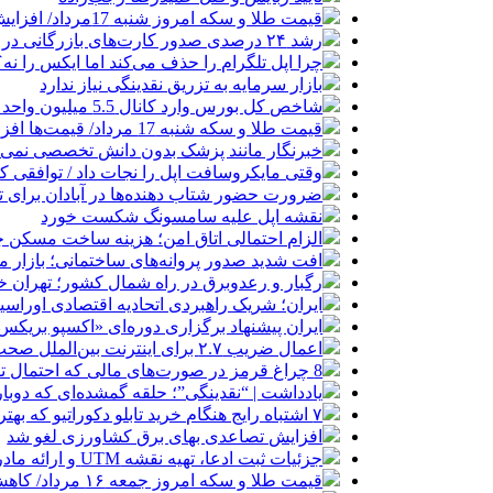
قیمت طلا و سکه امروز شنبه 17مرداد/ افزایش همه قیمت ها + جدول و جزئیات
رشد ۲۴ درصدی صدور کارت‌های بازرگانی در گرگان
چرا اپل تلگرام را حذف می‌کند اما ایکس را نه؟
بازار سرمایه به تزریق نقدینگی نیاز ندارد
شاخص کل بورس وارد کانال 5.5 میلیون واحد شد
قیمت طلا و سکه شنبه 17 مرداد/ قیمت‌ها افزایشی
خبرنگار مانند پزشک بدون دانش تخصصی نمی‌تو
وقتی مایکروسافت اپل را نجات داد / توافقی 
ضرورت حضور شتاب ‌دهنده‌ها در آبادان برای 
نقشه اپل علیه سامسونگ شکست خورد
الزام احتمالی اتاق امن؛ هزینه ساخت مسکن چ
افت شدید صدور پروانه‌های ساختمانی؛ بازار
رگبار و رعدوبرق در راه شمال کشور؛ تهران خ
ایران؛ شریک راهبردی اتحادیه اقتصادی اوراس
ایران پیشنهاد برگزاری دوره‌ای «اکسپو بریکس» 
اعمال ضریب ۲.۷ برای اینترنت بین‌الملل صحت دارد؟ / واکنش سازمان تنظیم مقررات
8 چراغ قرمز در صورت‌های مالی که احتمال تقلب را آشکار می‌کند
یادداشت | “نقدینگی”؛ حلقه گمشده‌ای که دوب
۷ اشتباه رایج هنگام خرید تابلو دکوراتیو که بهتر است مرتکب نشوید
افزایش تصاعدی بهای برق کشاورزی لغو شد
جزئیات ثبت ادعا، تهیه نقشه UTM و ارائه مادر سند اعلام شد
قیمت طلا و سکه امروز جمعه ۱۶ مرداد/ کاهش قیمت ها+ جدول و جزییات