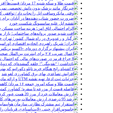
قیمت طلا و سکه شنبه 17 مرداد/ قیمت‌ها افزایشی
خبرنگار مانند پزشک بدون دانش تخصصی نمی‌تو
وقتی مایکروسافت اپل را نجات داد / توافقی 
ضرورت حضور شتاب ‌دهنده‌ها در آبادان برای 
نقشه اپل علیه سامسونگ شکست خورد
الزام احتمالی اتاق امن؛ هزینه ساخت مسکن چ
افت شدید صدور پروانه‌های ساختمانی؛ بازار
رگبار و رعدوبرق در راه شمال کشور؛ تهران خ
ایران؛ شریک راهبردی اتحادیه اقتصادی اوراس
ایران پیشنهاد برگزاری دوره‌ای «اکسپو بریکس» 
اعمال ضریب ۲.۷ برای اینترنت بین‌الملل صحت دارد؟ / واکنش سازمان تنظیم مقررات
8 چراغ قرمز در صورت‌های مالی که احتمال تقلب را آشکار می‌کند
یادداشت | “نقدینگی”؛ حلقه گمشده‌ای که دوب
۷ اشتباه رایج هنگام خرید تابلو دکوراتیو که بهتر است مرتکب نشوید
افزایش تصاعدی بهای برق کشاورزی لغو شد
جزئیات ثبت ادعا، تهیه نقشه UTM و ارائه مادر سند اعلام شد
قیمت طلا و سکه امروز جمعه ۱۶ مرداد/ کاهش قیمت ها+ جدول و جزییات
فاصله قیمت از مزرعه تا سفره؛ کشاورز کمتری
ارزش معاملات خرد از مرز 20 همت عبور کرد
رشد 95 درصدی ارزش معاملات بورس‌های کالایی
استقرار تیم مشترک نظارتی سازمان هواپیمایی
جاسوس‌افزار چینی «لایت‌اسپای»، قربانیان را در ۱۳ کشور ازجمله آمریکا هدف