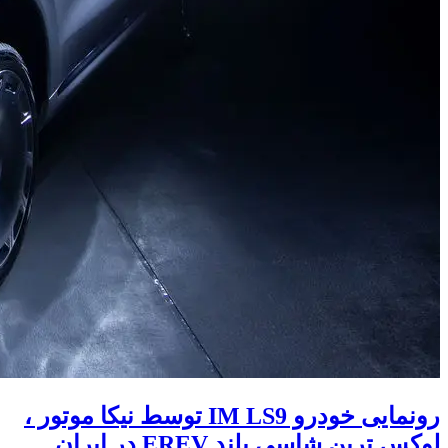
رونمایی خودرو IM LS9 توسط نیکا موتور ،
لوکس ترین شاسی بلند EREV در ایران