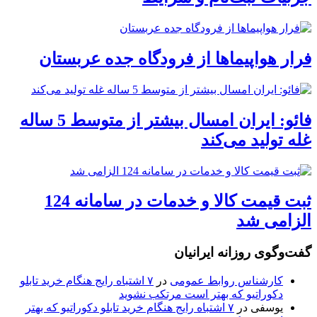
فرار هواپیماها از فرودگاه جده عربستان
فائو: ایران امسال بیشتر از متوسط 5 ساله
غله تولید می‌کند
ثبت قیمت کالا و خدمات در سامانه 124
الزامی شد
گفت‌وگوی روزانه ایرانیان
کارشناس روابط عمومی
در
۷ اشتباه رایج هنگام خرید تابلو
دکوراتیو که بهتر است مرتکب نشوید
یوسفی
در
۷ اشتباه رایج هنگام خرید تابلو دکوراتیو که بهتر