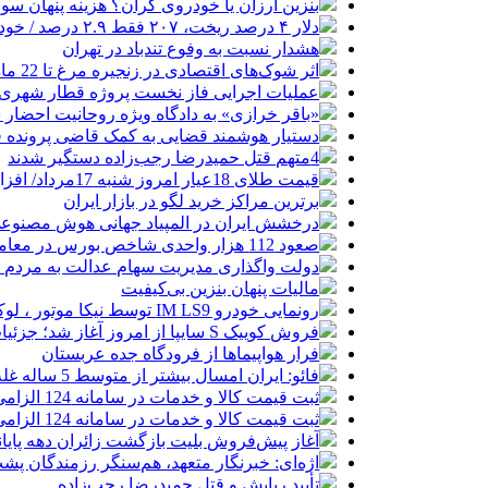
بنزین ارزان یا خودروی گران؟ هزینه پنهان 
دلار ۴ درصد ریخت، ۲۰۷ فقط ۲.۹ درصد / خودرو زیر فشار دلار کوتاه می‌آید؟
هشدار نسبت به وفوع تندباد در تهران
اثر شوک‌های اقتصادی در زنجیره مرغ تا 22 ماه باقی می‌ماند
عملیات اجرایی فاز نخست پروژه قطار شهری 
«باقر خرازی» به دادگاه ویژه روحانیت احضار 
دستیار هوشمند قضایی به کمک قاضی پرونده ق
4متهم قتل حمیدرضا رجب‌زاده دستگیر شدند
قیمت طلای 18عیار امروز شنبه 17مرداد/ افزایش قیمت + جدول و جزئیات
برترین مراکز خرید لگو در بازار ایران
درخشش ایران در المپیاد جهانی هوش مصنوع
صعود 112 هزار واحدی شاخص بورس در معاملات امروز
دولت واگذاری مدیریت سهام عدالت به مردم را
مالیات پنهان بنزین بی‌کیفیت
رونمایی خودرو IM LS9 توسط نیکا موتور ، لوکس ترین شاسی بلند EREV در ایران
فروش کوییک S سایپا از امروز آغاز شد؛ جزئیات ثبت‌نام و شرایط
فرار هواپیماها از فرودگاه جده عربستان
فائو: ایران امسال بیشتر از متوسط 5 ساله غله تولید می‌کند
ثبت قیمت کالا و خدمات در سامانه 124 الزامی شد
ثبت قیمت کالا و خدمات در سامانه 124 الزامی شد
آغاز پیش‌فروش بلیت بازگشت زائران دهه پایا
اژه‌ای: خبرنگار متعهد، هم‌سنگر رزمندگان پش
تأیید ربایش و قتل حمیدرضا رجب‌زاده