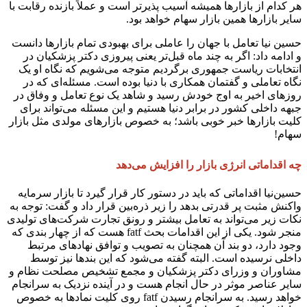
هر کدام از بازارها همیشه آسیب پذیرتر است و عملاً بازنده رقابت با
سایر بازارها همین بازار سهام خواهد بود.
حسین نیا تعامل با جهان را عاملی برای بهبودی تمام بازارها دانست
و ادامه داد: اگر به چند ماه قبل‌تر یعنی پیروزی دکتر پزشکیان در
انتخابات ریاست جمهوری برگردیم متوجه می‌شویم که نگاه او یک
نگاه تعاملی و گفتمان همکاری با دنیا بوده است. مسئله‌ای که در
روزهای اخیر به اوج خودش رسید و شاهد یک نوع تعامل و وفاق در
جبهه داخلی کشور در برابر دنیا هستیم و این مسئله می‌تواند برای
کلیت بازارها خبر خوبی باشد؛ به خصوص بازارهای مولدی مثل بازار
سهام!
چه اقداماتی انرژی بازار را افزایش می‌دهد
حسین‌نیا اقداماتی که باید در دستور کار قرار گیرد تا بازار سرمایه
واکنش مثبت پر قدرتی بدهد را زیر ذره‌بین قرار داد و گفت: توجه به
نکات زیر می‌تواند به تعامل بیشتر و رونق تجارت شرکت‌های تولیدی
منجر شود. یکی از این اقدامات بحث
fatf
هست که از چهار بندی که
وجود دارد، دو بند آن همچنان به تصویب و توافق نهادهای مرتبط
داخلی نرسیده است. البته گفته می‌شود که این بندها نیز توسط
مشاوران و وزرای دکتر پزشکیان و مجمع تشخیص مصلحت نظام و
سایر عناصر موثر در حال انجام هست و در آینده نزدیک به سرانجام
خواهد رسید. به سرانجام رسیدن
fatf
روی کلیت نمادها به خصوص