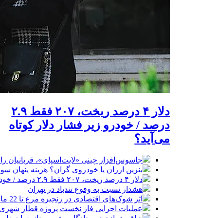
دلار ۴ درصد ریخت، ۲۰۷ فقط ۲.۹
درصد / خودرو زیر فشار دلار کوتاه
می‌آید؟
جاسوس‌افزار چینی «لایت‌اسپای»، قربانیان را در ۱۳ کشور ازجمله آمریکا هدف
بنزین ارزان یا خودروی گران؟ هزینه پنهان 
دلار ۴ درصد ریخت، ۲۰۷ فقط ۲.۹ درصد / خودرو زیر فشار دلار کوتاه می‌آید؟
هشدار نسبت به وفوع تندباد در تهران
اثر شوک‌های اقتصادی در زنجیره مرغ تا 22 ماه باقی می‌ماند
عملیات اجرایی فاز نخست پروژه قطار شهری 