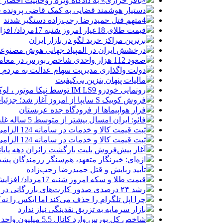
«باقر خرازی» به دادگاه ویژه روحانیت احضار 
دستیار هوشمند قضایی به کمک قاضی پرونده ق
4متهم قتل حمیدرضا رجب‌زاده دستگیر شدند
قیمت طلای 18عیار امروز شنبه 17مرداد/ افزایش قیمت + جدول و جزئیات
برترین مراکز خرید لگو در بازار ایران
درخشش ایران در المپیاد جهانی هوش مصنوع
صعود 112 هزار واحدی شاخص بورس در معاملات امروز
دولت واگذاری مدیریت سهام عدالت به مردم را
مالیات پنهان بنزین بی‌کیفیت
رونمایی خودرو IM LS9 توسط نیکا موتور ، لوکس ترین شاسی بلند EREV در ایران
فروش کوییک S سایپا از امروز آغاز شد؛ جزئیات ثبت‌نام و شرایط
فرار هواپیماها از فرودگاه جده عربستان
فائو: ایران امسال بیشتر از متوسط 5 ساله غله تولید می‌کند
ثبت قیمت کالا و خدمات در سامانه 124 الزامی شد
ثبت قیمت کالا و خدمات در سامانه 124 الزامی شد
آغاز پیش‌فروش بلیت بازگشت زائران دهه پایا
اژه‌ای: خبرنگار متعهد، هم‌سنگر رزمندگان پش
تأیید ربایش و قتل حمیدرضا رجب‌زاده
قیمت طلا و سکه امروز شنبه 17مرداد/ افزایش همه قیمت ها + جدول و جزئیات
رشد ۲۴ درصدی صدور کارت‌های بازرگانی در گرگان
چرا اپل تلگرام را حذف می‌کند اما ایکس را نه؟
بازار سرمایه به تزریق نقدینگی نیاز ندارد
شاخص کل بورس وارد کانال 5.5 میلیون واحد شد