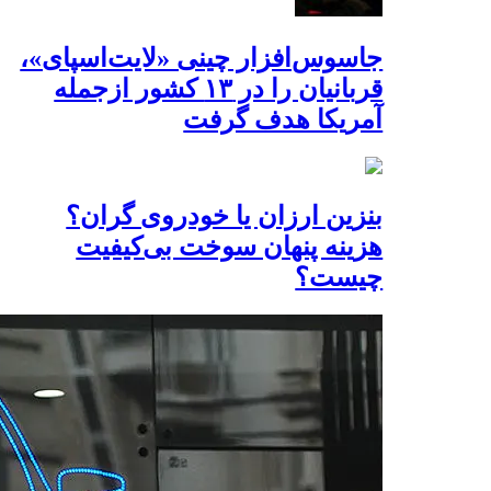
جاسوس‌افزار چینی «لایت‌اسپای»،
قربانیان را در ۱۳ کشور ازجمله
آمریکا هدف گرفت
بنزین ارزان یا خودروی گران؟
هزینه پنهان سوخت بی‌کیفیت
چیست؟