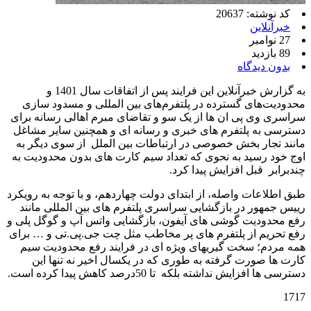
کد نوشته: 20637
خبرآنلاین
27 نوامبر
89 بازدید
بدون دیدگاه
به گزارش خبرآنلاین این فرایند پس از اتفاقات سال 1401 و
محدودیت‌های گسترده در پلتفرم‌های بین المللی و مسدود سازی
سراسری وی پی ان ها از یک سو و تقاضای مبرم اهالی رسانه برای
دسترسی به پلتفرم های خبری و رسانه ای و همچنین سایر مشاغل
مانند تجار بخش خصوصی در ارتباطات بین الملل از سوی دیگر به
اوج خود رسید به نحوی که تعداد سیم کارت های بدون محدودیت به
چندبرابر قبل افزایش پیدا کرد.
طبق اطلاعات واصله، از ابتدای دولت چهاردهم، و با توجه به رویکرد
رییس جمهور در بازگشایی سراسری پلتفرم های بین المللی مانند
رفع محدودیت گوشی های آیفون، بازگشایی واتس آپ و گوگل پلی و
رفع تحریم از پلتفرم های پر مخاطب مثل چت جی.پی.تی و … برای
همه مردم؛ سخت گیریهای ویژه ای در فرایند رفع محدودیت سیم
کارت ها صورت گرفته به طوری که در یکسال اخیر نه تنها این
دسترسی ها افزایش نداشته بلکه تا 50درصد کاهش پیدا کرده است.
1717