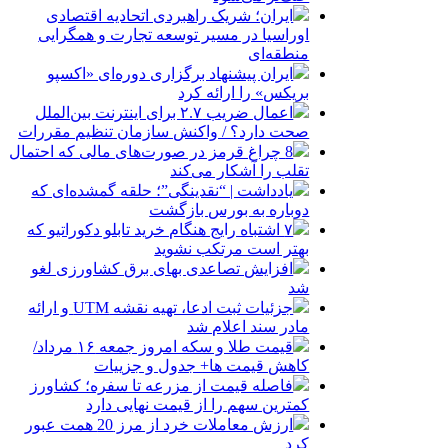
ایران؛ شریک راهبردی اتحادیه اقتصادی
اوراسیا در مسیر توسعه تجارت و همگرایی
منطقه‌ای
ایران پیشنهاد برگزاری دوره‌ای «اکسپو
بریکس» را ارائه کرد
اعمال ضریب ۲.۷ برای اینترنت بین‌الملل
صحت دارد؟ / واکنش سازمان تنظیم مقررات
8 چراغ قرمز در صورت‌های مالی که احتمال
تقلب را آشکار می‌کند
یادداشت | “نقدینگی”؛ حلقه گمشده‌ای که
دوباره به بورس بازگشت
۷ اشتباه رایج هنگام خرید تابلو دکوراتیو که
بهتر است مرتکب نشوید
افزایش تصاعدی بهای برق کشاورزی لغو
شد
جزئیات ثبت ادعا، تهیه نقشه UTM و ارائه
مادر سند اعلام شد
قیمت طلا و سکه امروز جمعه ۱۶ مرداد/
کاهش قیمت ها+ جدول و جزییات
فاصله قیمت از مزرعه تا سفره؛ کشاورز
کمترین سهم را از قیمت نهایی دارد
ارزش معاملات خرد از مرز 20 همت عبور
کرد