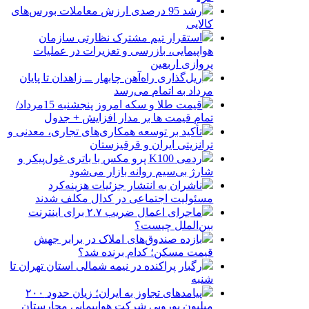
رشد 95 درصدی ارزش معاملات بورس‌های
کالایی
استقرار تیم مشترک نظارتی سازمان
هواپیمایی، بازرسی و تعزیرات در عملیات
پروازی اربعین
ریل‌گذاری راه‌آهن چابهار ــ زاهدان تا پایان
مرداد به اتمام می‌رسد
قیمت طلا و سکه امروز پنجشنبه 15مرداد/
تمام قیمت ها بر مدار افزایش + جدول
تأکید بر توسعه همکاری‌های تجاری، معدنی و
ترانزیتی ایران و قرقیزستان
ردمی K100 پرو مکس با باتری غول‌پیکر و
شارژ بی‌سیم روانه بازار می‌شود
ناشران به انتشار جزئیات هزینه‌کرد
مسئولیت اجتماعی در کدال مکلف شدند
ماجرای اعمال ضریب ۲.۷ برای اینترنت
بین‌الملل چیست؟
بازده صندوق‌های املاک در برابر جهش
قیمت مسکن؛ کدام برنده شد؟
رگبار پراکنده در نیمه شمالی استان تهران تا
شنبه
پیامدهای تجاوز به ایران؛ زیان حدود ۲۰۰
میلیون یورویی شرکت هواپیمایی مجارستان