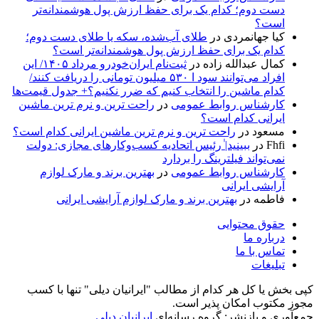
دست دوم؛ کدام یک برای حفظ ارزش پول هوشمندانه‌تر
است؟
کیا جهانمردی
در
طلای آب‌شده، سکه یا طلای دست دوم؛
کدام یک برای حفظ ارزش پول هوشمندانه‌تر است؟
کمال عبدالله زاده
در
ثبت‌نام ایران‌خودرو مرداد ۱۴۰۵/ این
افراد می‌توانند سود ا ۵۳۰ میلیون تومانی را دریافت کنند/
کدام ماشین را انتخاب کنیم که ضرر نکنیم؟+ جدول قیمت‌ها
کارشناس روابط عمومی
در
راحت ترین و نرم ترین ماشین
ایرانی کدام است؟
مسعود
در
راحت ترین و نرم ترین ماشین ایرانی کدام است؟
Fhfi
در
ببینید| ٰرئیس اتحادیه کسب‌وکارهای مجازی: دولت
نمی‌تواند فیلترینگ را بردارد
کارشناس روابط عمومی
در
بهترین برند و مارک لوازم
آرایشی ایرانی
فاطمه
در
بهترین برند و مارک لوازم آرایشی ایرانی
حقوق محتوایی
درباره ما
تماس با ما
تبلیغات
کپی بخش یا کل هر کدام از مطالب "ایرانیان دیلی" تنها با کسب
مجوز مکتوب امکان پذیر است.
جمع‌آوری و بازنشر: گروه رسانه‌ای
ایرانیان دیلی