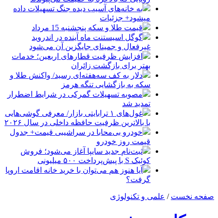
به خانه‌های آسیب دیده جنگ تسهیلات داده
میشود+ جزئیات
قیمت طلا و سکه پنجشنبه 15 مرداد
گوگل اسیستنت ماه آینده در اندروید
غیرفعال و جمینای جایگزین آن می‌شود
افزایش ظرفیت قطارهای اربعین؛ خدمات
بهتر برای بازگشت زائران
دلار به کف سه‌هفته‌ای رسید/ واکنش طلا و
سکه به بازگشایی تنگه هرمز
مصوبه تسهیلات گمرکی در شرایط اضطرار
تمدید شد
غول‌های ۱ ترابایتی بازار/ معرفی گوشی‌هایی
با بالاترین ظرفیت حافظه داخلی در سال ۲۰۲۶
خودرو بی‌محابا در سراشیبی قیمت+ جدول
قیمت روز خودرو
ثبت‌نام جدید سایپا آغاز می‌شود؛ فروش
کوئیک S با پیش‌پرداخت ۵۰۰ میلیونی
آیا هنوز هم می‌توان با خرید خانه اقامت اروپا
گرفت؟
صفحه نخست
/
علمی و تکنولوژی