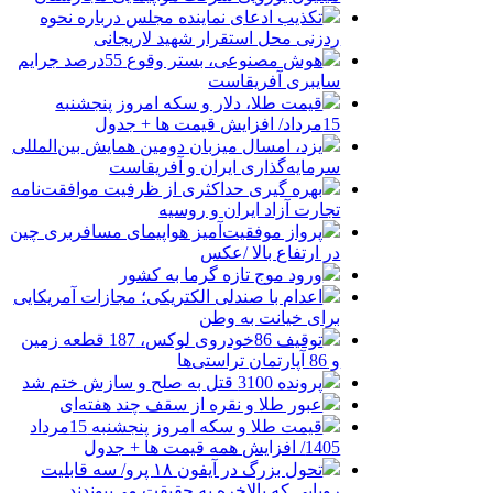
تکذیب ادعای نماینده مجلس درباره نحوه
ردزنی محل استقرار شهید لاریجانی
هوش مصنوعی، بستر وقوع 55درصد جرایم
سایبری آفریقاست
قیمت طلا، دلار و سکه امروز پنجشنبه
15مرداد/ افزایش قیمت ها + جدول
یزد، امسال میزبان دومین همایش بین‌المللی
سرمایه‌گذاری ایران و آفریقاست
بهره گیری حداکثری از ظرفیت موافقت‌نامه
تجارت آزاد ایران و روسیه
پرواز موفقیت‌آمیز هواپیمای مسافربری چین
در ارتفاع بالا /عکس
ورود موج تازه گرما به کشور
اعدام با صندلی الکتریکی؛ مجازات آمریکایی
برای خیانت به وطن
توقیف 86خودروی لوکس، 187 قطعه زمین
و 86 آپارتمان تراستی‌ها
پرونده 3100 قتل به صلح و سازش ختم شد
عبور طلا و نقره از سقف چند هفته‌ای
قیمت طلا و سکه امروز پنجشنبه 15مرداد
1405/ افزایش همه قیمت ها + جدول
تحول بزرگ در آیفون ۱۸ پرو/ سه قابلیت
رویایی که بالاخره به حقیقت می‌پیوندند