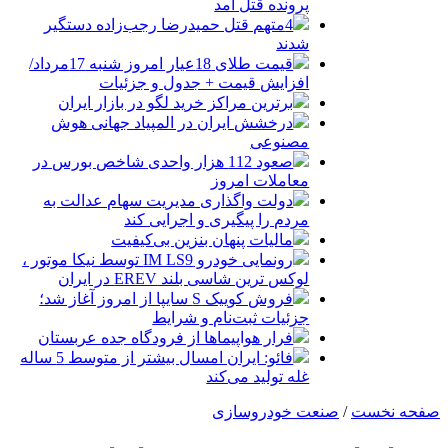
پرونده قتل آمد
4متهم قتل حمیدرضا رجب‌زاده دستگیر
شدند
قیمت طلای 18عیار امروز شنبه 17مرداد/
افزایش قیمت + جدول و جزئیات
برترین مراکز خرید لگو در بازار ایران
درخشش ایران در المپیاد جهانی هوش
مصنوعی
صعود 112 هزار واحدی شاخص بورس در
معاملات امروز
دولت واگذاری مدیریت سهام عدالت به
مردم را پیگیری و اجرایی کند
مالیات پنهان بنزین بی‌کیفیت
رونمایی خودرو IM LS9 توسط نیکا موتور ،
لوکس ترین شاسی بلند EREV در ایران
فروش کوییک S سایپا از امروز آغاز شد؛
جزئیات ثبت‌نام و شرایط
فرار هواپیماها از فرودگاه جده عربستان
فائو: ایران امسال بیشتر از متوسط 5 ساله
غله تولید می‌کند
صفحه نخست
/
صنعت خودروسازی