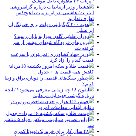
/ پرتاب ۲۴ ماهواره با یک موشک
هشدار وزیر ارتباطات درباره گرانفروشی
اینترنت/ هاشمی: در این زمینه با هیچ‌کس
تعارف نداریم
هدیه ۲۰۰ گیگابایتی دولت برای خبرنگاران
ایرانسلی
دوران طلایی گلدن ویزا به پایان رسید؟
پروازهای فرودگاه شهدای نوشهر از سر
گرفته شد
وزیر جهاد کشاورزی: نمی‌توان با سرعت
قیمت گندم را آزاد کرد
قیمت طلا و سکه امروز یکشنبه 18مرداد/
کاهش همه قیمت ها + جدول
چطور سنگ‌های قدیمی را دوباره براق و زیبا
کنیم؟
آیفون ۱۸ چه زمانی معرفی می‌شود؟ / آنچه
درباره گوشی جدید اپل می‌دانیم
جهش 112 هزار واحدی شاخص بورس در
دقایق ابتدایی معاملات امروز
قیمت طلا و سکه یکشنبه 18 مرداد+ جدول
اولین تصاویر شیائومی میکس فولد ۵ منتشر
شد
۴۸ سال کار برای خرید یک تویوتا کمری