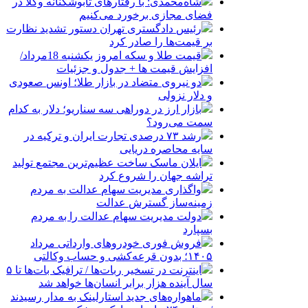
شاه‌محمدی: با رفتارهای تابوشکنانه وکلا در
فضای مجازی برخورد می‌کنیم
رئیس دادگستری تهران دستور تشدید نظارت
بر قیمت‌ها را صادر کرد
قیمت طلا و سکه امروز یکشنبه 18مرداد/
افزایش قیمت ها + جدول و جزئیات
دو نیروی متضاد در بازار طلا؛ اونس صعودی
و دلار نزولی
بازار ارز در دوراهی سه سناریو؛ دلار به کدام
سمت می‌رود؟
رشد ۷۳ درصدی تجارت ایران و ترکیه در
سایه محاصره دریایی
ایلان ماسک ساخت عظیم‌ترین مجتمع تولید
تراشه جهان را شروع کرد
واگذاری مدیریت سهام عدالت به مردم
زمینه‌ساز گسترش عدالت
دولت مدیریت سهام عدالت را به مردم
بسپارد
فروش فوری خودروهای وارداتی مرداد
۱۴۰۵؛ بدون قرعه‌کشی و حساب وکالتی
اینترنت در تسخیر ربات‌ها / ترافیک بات‌ها تا ۵
سال آینده هزار برابر انسان‌ها خواهد شد
ماهواره‌های جدید استارلینک به مدار رسیدند