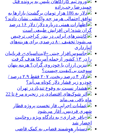
ورود تیم کارآگاهان پلیس به پرونده قتل
حمیدرضا رجب‌زاده
دلار به 186 هزار تومان برگشت/ بازارها به
توافق احتمالی هرمز چه واکنشی نشان دادند؟
اظهارات همتی درباره دلار/ دلار ۱۶ درصد
گران شده؛ این افزایش طبیعی است
کانتینرهای ایرانی در بندر کراچی ترخیص
می‌شود| تخفیف ۸۰ درصدی برای هزینه‌های
انبارداری
جاسوس‌افزار چینی «لایت‌اسپای»، قربانیان
را در ۱۳ کشور ازجمله آمریکا هدف گرفت
بنزین ارزان یا خودروی گران؟ هزینه پنهان
سوخت بی‌کیفیت چیست؟
دلار ۴ درصد ریخت، ۲۰۷ فقط ۲.۹ درصد /
خودرو زیر فشار دلار کوتاه می‌آید؟
هشدار نسبت به وفوع تندباد در تهران
اثر شوک‌های اقتصادی در زنجیره مرغ تا 22
ماه باقی می‌ماند
عملیات اجرایی فاز نخست پروژه قطار
شهری فردیس، آغاز می‌شود
«باقر خرازی» به دادگاه ویژه روحانیت
احضار شد
دستیار هوشمند قضایی به کمک قاضی