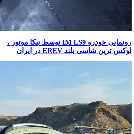
رونمایی خودرو IM LS9 توسط نیکا موتور ،
لوکس ترین شاسی بلند EREV در ایران