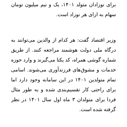
برای نوزادان متولد ۱۴۰۱، یک و نیم میلیون تومان
آغاز تحقیقات از متهمان اصلی قتل حمیدرضا رجب‌زا
سهام به ازای هر نوزاد است.
قیمت طلای 18عیار امروز دوشنبه 19مرداد/ افزایش قیمت + جدول و جزئیات
تضمین آینده ایران از طریق چابهار| پاکستان ظرفیت 
وزیر اقتصاد گفت: هر کدام از والدین می‌توانند به
کاظمی: ۷۲ پروژه ویژه هفته دولت در دیلم ثبت شد
درگاه ملی دولت هوشمند مراجعه کنند. از طریق
سرهنگ حسن پور: خبرنگاران پشتیبانان امنیت جامعه
شماره گوشی همراه، کد یکتا می‌گیرند و وارد حوزه
رئیس کل دادگستری خراسان جنوبی از خبرگزاری مهر
خدمات و مشوق‌های فرزندآوری می‌شوند. اسامی
گیاهانی که پروتئین گوشت تولید می‌کنند
تمام متولدین ۱۴۰۱ در این سامانه وجود دارد اما
اقتصاد دیجیتال زنجان نیازمند شتاب بیشتر است
برای راحتی کار تقسیم‌بندی شده و به طور مثال
فردا برای متولدان ۳ ماه اول سال ۱۴۰۱ در نظر
دامپزشکی خراسان جنوبی؛از کمبود نیرو تا نیاز ۴۵میلیاردی آزمایشگاه مرکزی
گرفته شده است.
رکورد ۱۵ ساله آیفون شکسته می‌شود؟ / آیفون ۱۷ متفاوت‌ترین جایگاه را در تاریخ اپل خواهد داشت
وجود ۱۷ ناظر شرعی برای نظارت بر ذبح شرعی دام در خراسان جنوبی