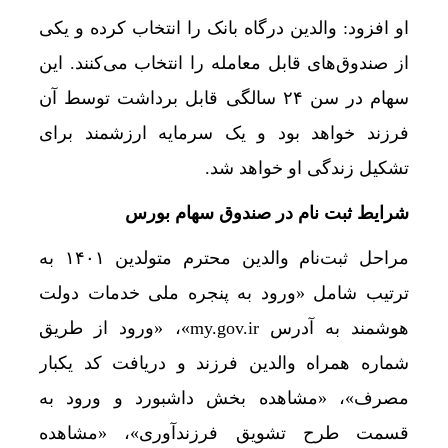
کارخانه‌ای بزرگ‌تر از پنتاگون و اپل پارک / ایلان م
او افزود: والدین درگاه بانک را انتخاب کرده و یکی
از صندوق‌های قابل معامله را انتخاب می‌کنند. این
مهری: خبرنگاران در خط مقدم روایت صحیح اخبار قر
سهام در سن ۲۴ سالگی قابل برداشت توسط آن
علامت D کنار پورت USB به چه معنایی است؟
فرزند خواهد بود و یک سرمایه ارزشمند برای
سرهنگ رحیمی: رسانه‌ها ظرفیت مؤثری در پیشگیری 
تشکیل زندگی او خواهد شد.
امسال چه ایرپادی بخریم؟
شرایط ثبت نام در صندوق سهام بورس
تلگرام به برندگان المپیاد جهانی کامپیوتر جایزه می‌د
مراحل ثبت‌نام والدین محترم متولدین ۱۴۰۱ به
ثبت رکورد تاریخی 66 همت برای ارزش معاملات خرد
ترتیب شامل «ورود به پنجره ملی خدمات دولت
شاخص 22 صنعت بورسی صعودی شد
هوشمند به آدرس my.gov.ir»، «ورود از طریق
زمان معاملات بازارهای مالی بورس کالا یک ساعت ا
شماره همراه والدین فرزند و دریافت کد یکبار
بورس در اوج؛ رکورد 65 همتی معاملات خرد با چاشنی احتیاط
مصرف»، «مشاهده بخش داشبورد و ورود به
دهمین عرضه اولیه امسال بازار سهام، امروز انجام
قسمت طرح تشویق فرزندآوری»، «مشاهده