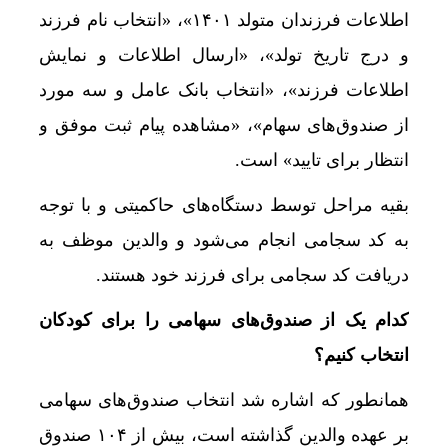
زنگنه: تنها 9 درصد واگذاری‌ها واقعی بود؛ اصل 44 اصلاح می‌شود
اطلاعات فرزندان متولد ۱۴۰۱»، «انتخاب نام فرزند
و درج تاریخ تولد»، «ارسال اطلاعات و نمایش
ممکان: مدیریت سهام عدالت به مردم تعلق دارد
اطلاعات فرزند»، «انتخاب بانک عامل و سه مورد
نتایج تکمیل ظرفیت آزمون سمپاد ۱۴۰۵ اعلام شد
از صندوق‌های سهام»، «مشاهده پیام ثبت موفق و
دهقان: هیمنه آمریکا و اسرائیل شکست/ بنیاد، 
انتظار برای تایید» است.
فرمانده کل ارتش انتصاب محسن رضایی را تبریک 
بقیه مراحل توسط دستگاه‌های حاکمیتی و با توجه
روایتی از تاثیر شهادت رهبر شهید انقلاب بر آیین اربعین
به کد سجامی انجام می‌شود و والدین موظف به
دریافت کد سجامی برای فرزند خود هستند.
کدام یک از صندوق‌های سهامی را برای کودکان
انتخاب کنیم؟
همانطور که اشاره شد انتخاب صندوق‌های سهامی
بر عهده والدین گذاشته است، بیش از ۱۰۴ صندوق