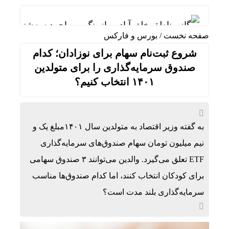
گاز مناطق خلف‌آباد و بازرنگ بویراحمد سه‌شنبه قط
صفحه نخست
/
بورس و فارکس
تشرف کاروان زائران دارای معلولیت آبادان به حرم 
شروع ثبت‌نام سهام برای نوزادان؛ کدام
عملیات خنثی‌سازی مهمات عمل‌نکرده دشمن در بوش
صندوق سرمایه‌گذاری را برای متولدین
۱۴۰۱ انتخاب کنیم؟
۴ مسکن طی جنگ تحمیلی اخیر در رامسر تخریب کامل شد
سنج و دمام‌زنی همزمان با دهه پایانی ماه صفر در 
دریافت پول از والدین هنگام ثبت‌نام؛شناسایی۱۰۱مدیر متخلف در استان تهران
به گفته وزیر اقتصاد به متولدین سال ۱۴۰۱مبلغ یک و
نیم میلیون تومان سهام صندوق‌های سرمایه‌گذاری
ویندوز ۱۱ شیشه‌ای می‌شود؟
ETF تعلق می‌گیرد. والدین می‌توانند ۳ صندوق سهامی
جف بیزوس احتمالا بخشی از سهام باشگاه لیورپول ر
برای کودکان انتخاب کنند، اما کدام صندوق‌ها مناسب
فراخوان ارسال مقاله مجله هوش مصنوعی و علم داده S
سرمایه‌گذاری بلند مدت است؟
تلاش برای جایگزینی واردات با فناوری‌های بومی در