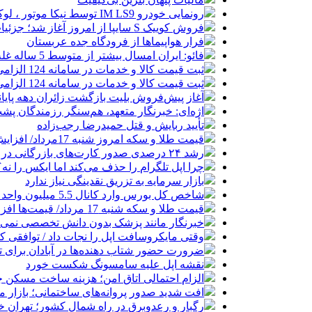
رونمایی خودرو IM LS9 توسط نیکا موتور ، لوکس ترین شاسی بلند EREV در ایران
فروش کوییک S سایپا از امروز آغاز شد؛ جزئیات ثبت‌نام و شرایط
فرار هواپیماها از فرودگاه جده عربستان
فائو: ایران امسال بیشتر از متوسط 5 ساله غله تولید می‌کند
ثبت قیمت کالا و خدمات در سامانه 124 الزامی شد
ثبت قیمت کالا و خدمات در سامانه 124 الزامی شد
آغاز پیش‌فروش بلیت بازگشت زائران دهه پایا
اژه‌ای: خبرنگار متعهد، هم‌سنگر رزمندگان پش
تأیید ربایش و قتل حمیدرضا رجب‌زاده
قیمت طلا و سکه امروز شنبه 17مرداد/ افزایش همه قیمت ها + جدول و جزئیات
رشد ۲۴ درصدی صدور کارت‌های بازرگانی در گرگان
چرا اپل تلگرام را حذف می‌کند اما ایکس را نه؟
بازار سرمایه به تزریق نقدینگی نیاز ندارد
شاخص کل بورس وارد کانال 5.5 میلیون واحد شد
قیمت طلا و سکه شنبه 17 مرداد/ قیمت‌ها افزایشی
خبرنگار مانند پزشک بدون دانش تخصصی نمی‌تو
وقتی مایکروسافت اپل را نجات داد / توافقی 
ضرورت حضور شتاب ‌دهنده‌ها در آبادان برای 
نقشه اپل علیه سامسونگ شکست خورد
الزام احتمالی اتاق امن؛ هزینه ساخت مسکن چ
افت شدید صدور پروانه‌های ساختمانی؛ بازار
رگبار و رعدوبرق در راه شمال کشور؛ تهران خ