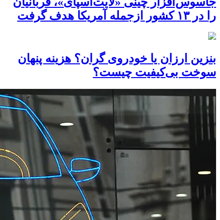
جاسوس‌افزار چینی «لایت‌اسپای»، قربانیان
را در ۱۳ کشور ازجمله آمریکا هدف گرفت
بنزین ارزان یا خودروی گران؟ هزینه پنهان
سوخت بی‌کیفیت چیست؟