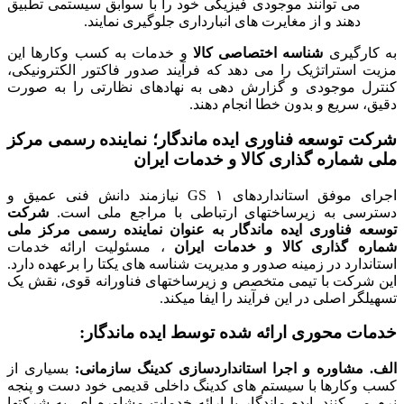
می توانند موجودی فیزیکی خود را با سوابق سیستمی تطبیق
دهند و از مغایرت های انبارداری جلوگیری نمایند.
به کارگیری
شناسه اختصاصی کالا
و خدمات به کسب وکارها این
مزیت استراتژیک را می دهد که فرآیند صدور فاکتور الکترونیکی،
کنترل موجودی و گزارش دهی به نهادهای نظارتی را به صورت
دقیق، سریع و بدون خطا انجام دهند.
شرکت توسعه فناوری ایده ماندگار؛ نماینده رسمی مرکز
ملی شماره گذاری کالا و خدمات ایران
اجرای موفق استانداردهای ۱ GS نیازمند دانش فنی عمیق و
دسترسی به زیرساختهای ارتباطی با مراجع ملی است.
شرکت
توسعه فناوری ایده ماندگار به عنوان نماینده رسمی مرکز ملی
شماره گذاری کالا و خدمات ایران
، مسئولیت ارائه خدمات
استاندارد در زمینه صدور و مدیریت شناسه های یکتا را برعهده دارد.
این شرکت با تیمی متخصص و زیرساختهای فناورانه قوی، نقش یک
تسهیلگر اصلی در این فرآیند را ایفا میکند.
خدمات محوری ارائه شده توسط ایده ماندگار:
الف. مشاوره و اجرا استانداردسازی کدینگ سازمانی:
بسیاری از
کسب وکارها با سیستم های کدینگ داخلی قدیمی خود دست و پنجه
نرم می کنند. ایده ماندگار با ارائه خدمات مشاوره ای، به شرکتها