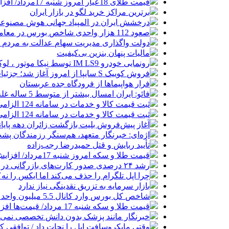
قیمت طلای 18عیار امروز شنبه 17مرداد/ افزایش قیمت + جدول و جزئیات
برترین مراکز خرید لگو در بازار ایران
درخشش ایران در المپیاد جهانی هوش مصنوع
صعود 112 هزار واحدی شاخص بورس در معاملات امروز
دولت واگذاری مدیریت سهام عدالت به مردم را
مالیات پنهان بنزین بی‌کیفیت
رونمایی خودرو IM LS9 توسط نیکا موتور ، لوکس ترین شاسی بلند EREV در ایران
فروش کوییک S سایپا از امروز آغاز شد؛ جزئیات ثبت‌نام و شرایط
فرار هواپیماها از فرودگاه جده عربستان
فائو: ایران امسال بیشتر از متوسط 5 ساله غله تولید می‌کند
ثبت قیمت کالا و خدمات در سامانه 124 الزامی شد
ثبت قیمت کالا و خدمات در سامانه 124 الزامی شد
آغاز پیش‌فروش بلیت بازگشت زائران دهه پایا
اژه‌ای: خبرنگار متعهد، هم‌سنگر رزمندگان پش
تأیید ربایش و قتل حمیدرضا رجب‌زاده
قیمت طلا و سکه امروز شنبه 17مرداد/ افزایش همه قیمت ها + جدول و جزئیات
رشد ۲۴ درصدی صدور کارت‌های بازرگانی در گرگان
چرا اپل تلگرام را حذف می‌کند اما ایکس را نه؟
بازار سرمایه به تزریق نقدینگی نیاز ندارد
شاخص کل بورس وارد کانال 5.5 میلیون واحد شد
قیمت طلا و سکه شنبه 17 مرداد/ قیمت‌ها افزایشی
خبرنگار مانند پزشک بدون دانش تخصصی نمی‌تو
وقتی مایکروسافت اپل را نجات داد / توافقی 