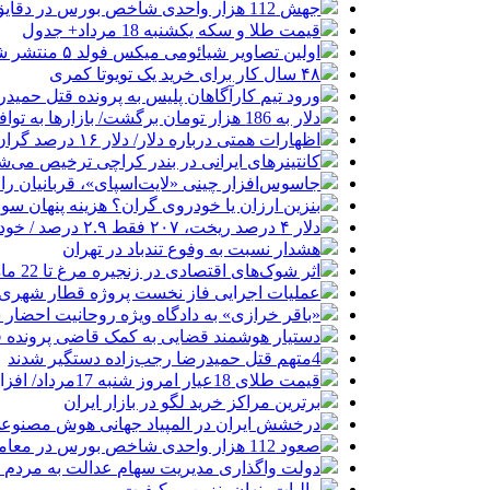
جهش 112 هزار واحدی شاخص بورس در دقایق ابتدایی معاملات امروز
قیمت طلا و سکه یکشنبه 18 مرداد+ جدول
اولین تصاویر شیائومی میکس فولد ۵ منتشر شد
۴۸ سال کار برای خرید یک تویوتا کمری
ورود تیم کارآگاهان پلیس به پرونده قتل حمید
دلار به 186 هزار تومان برگشت/ بازارها به توافق احتمالی هرمز چه واکنشی نشان دادند؟
اظهارات همتی درباره دلار/ دلار ۱۶ درصد گران شده؛ این افزایش طبیعی است
کانتینرهای ایرانی در بندر کراچی ترخیص می‌شود| تخفیف ۸۰ درصدی برای هزی
جاسوس‌افزار چینی «لایت‌اسپای»، قربانیان را در ۱۳ کشور ازجمله آمریکا هدف
بنزین ارزان یا خودروی گران؟ هزینه پنهان 
دلار ۴ درصد ریخت، ۲۰۷ فقط ۲.۹ درصد / خودرو زیر فشار دلار کوتاه می‌آید؟
هشدار نسبت به وفوع تندباد در تهران
اثر شوک‌های اقتصادی در زنجیره مرغ تا 22 ماه باقی می‌ماند
عملیات اجرایی فاز نخست پروژه قطار شهری 
«باقر خرازی» به دادگاه ویژه روحانیت احضار 
دستیار هوشمند قضایی به کمک قاضی پرونده ق
4متهم قتل حمیدرضا رجب‌زاده دستگیر شدند
قیمت طلای 18عیار امروز شنبه 17مرداد/ افزایش قیمت + جدول و جزئیات
برترین مراکز خرید لگو در بازار ایران
درخشش ایران در المپیاد جهانی هوش مصنوع
صعود 112 هزار واحدی شاخص بورس در معاملات امروز
دولت واگذاری مدیریت سهام عدالت به مردم را
مالیات پنهان بنزین بی‌کیفیت