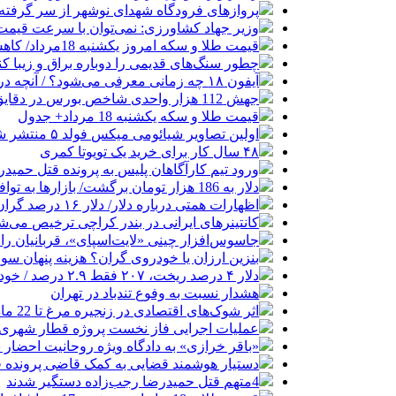
پروازهای فرودگاه شهدای نوشهر از سر گرفته
وزیر جهاد کشاورزی: نمی‌توان با سرعت قیمت گ
قیمت طلا و سکه امروز یکشنبه 18مرداد/ کاهش همه قیمت ها + جدول
چطور سنگ‌های قدیمی را دوباره براق و زیبا کن
آیفون ۱۸ چه زمانی معرفی می‌شود؟ / آنچه درباره گوشی جدید اپل می‌دانیم
جهش 112 هزار واحدی شاخص بورس در دقایق ابتدایی معاملات امروز
قیمت طلا و سکه یکشنبه 18 مرداد+ جدول
اولین تصاویر شیائومی میکس فولد ۵ منتشر شد
۴۸ سال کار برای خرید یک تویوتا کمری
ورود تیم کارآگاهان پلیس به پرونده قتل حمید
دلار به 186 هزار تومان برگشت/ بازارها به توافق احتمالی هرمز چه واکنشی نشان دادند؟
اظهارات همتی درباره دلار/ دلار ۱۶ درصد گران شده؛ این افزایش طبیعی است
کانتینرهای ایرانی در بندر کراچی ترخیص می‌شود| تخفیف ۸۰ درصدی برای هزی
جاسوس‌افزار چینی «لایت‌اسپای»، قربانیان را در ۱۳ کشور ازجمله آمریکا هدف
بنزین ارزان یا خودروی گران؟ هزینه پنهان 
دلار ۴ درصد ریخت، ۲۰۷ فقط ۲.۹ درصد / خودرو زیر فشار دلار کوتاه می‌آید؟
هشدار نسبت به وفوع تندباد در تهران
اثر شوک‌های اقتصادی در زنجیره مرغ تا 22 ماه باقی می‌ماند
عملیات اجرایی فاز نخست پروژه قطار شهری 
«باقر خرازی» به دادگاه ویژه روحانیت احضار 
دستیار هوشمند قضایی به کمک قاضی پرونده ق
4متهم قتل حمیدرضا رجب‌زاده دستگیر شدند